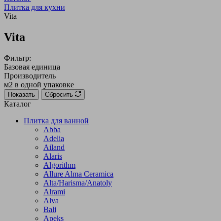
Плитка для кухни
Vita
Vita
Фильтр:
Базовая единица
Производитель
м2 в одной упаковке
Показать
Сбросить
Каталог
Плитка для ванной
Abba
Adelia
Ailand
Alaris
Algorithm
Allure Alma Ceramica
Alta/Harisma/Anatoly
Alrami
Alva
Bali
Apeks