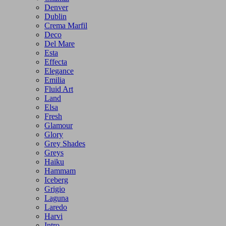
Denver
Dublin
Crema Marfil
Deco
Del Mare
Esta
Effecta
Elegance
Emilia
Fluid Art
Land
Elsa
Fresh
Glamour
Glory
Grey Shades
Greys
Haiku
Hammam
Iceberg
Grigio
Laguna
Laredo
Harvi
Intro