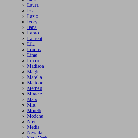
Laura
Issa
Lazio
Ivory
Ilana
Largo
Laurent
Lila
Lorens
Lima
Luxor
Madison
Magic
Marella
Mattone
Merbau
Miracle
Mars
Mirt
Moretti
Modena
Navi
Medis
Nevada