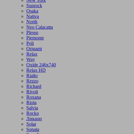
New York
Sunrock
Osaka
Nativa
North
Neo Calacatta
Plesso
Piemonte
Poli
Origami
Relax
Way
Oxide 246x740
Relax HD
Rialto
Rezzo
Richard
Rivoli
Roxana
Riola
Salvia
Rocko
Ликаон
Solar
Sonata