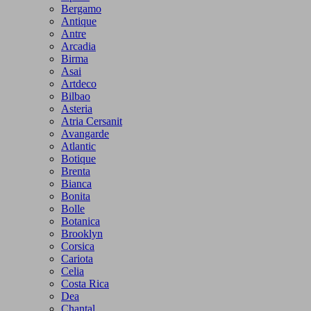
Bergamo
Antique
Antre
Arcadia
Birma
Asai
Artdeco
Bilbao
Asteria
Atria Cersanit
Avangarde
Atlantic
Botique
Brenta
Bianca
Bonita
Bolle
Botanica
Brooklyn
Corsica
Cariota
Celia
Costa Rica
Dea
Chantal