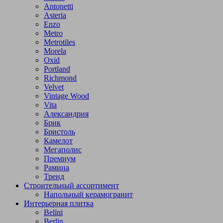
Antonetti
Asteria
Enzo
Metro
Metrotiles
Morela
Oxid
Portland
Richmond
Velvet
Vintage Wood
Vita
Александрия
Брик
Бристоль
Камелот
Мегаполис
Премиум
Рамина
Тренд
Строительный ассортимент
Напольный керамогранит
Интерьерная плитка
Belini
Berlin