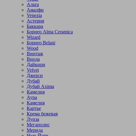
Альта
Амалфи
Venezia
Астерия
Баккара
Борнео Alma Ceramica
Wizard
Борнео Belani
Wood
Винтаж
Виола
Дайкири
Velvet
Джерси
Дубай
Дубай Axima
Камелия
Аура
Камелия
Картье
Крема бежевая
Луиза
Мегаполис
Мерида
Нью-Йорк