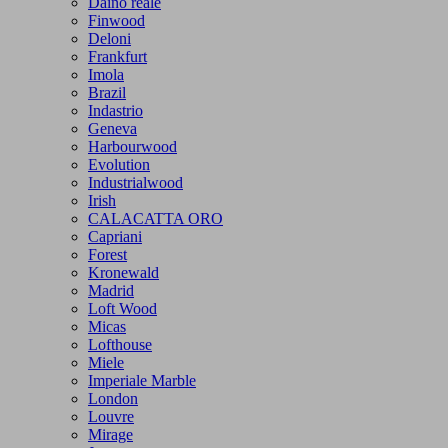
Daino reale
Finwood
Deloni
Frankfurt
Imola
Brazil
Indastrio
Geneva
Harbourwood
Evolution
Industrialwood
Irish
CALACATTA ORO
Capriani
Forest
Kronewald
Madrid
Loft Wood
Micas
Lofthouse
Miele
Imperiale Marble
London
Louvre
Mirage