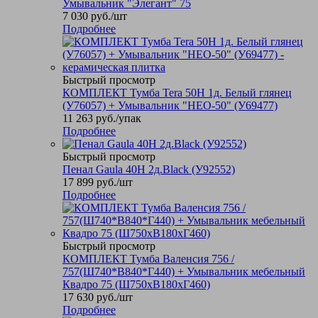
Умывальник "Элегант" 75
7 030
руб.
/шт
Подробнее
Быстрый просмотр
КОМПЛЕКТ Тумба Tera 50Н 1д. Белый глянец
(У76057) + Умывальник "НЕО-50" (У69477)
11 263
руб.
/упак
Подробнее
Быстрый просмотр
Пенал Gaula 40Н 2д.Black (У92552)
17 899
руб.
/шт
Подробнее
Быстрый просмотр
КОМПЛЕКТ Тумба Валенсия 756 /
757(Ш740*В840*Г440) + Умывальник мебельный
Квадро 75 (Ш750хВ180хГ460)
17 630
руб.
/шт
Подробнее