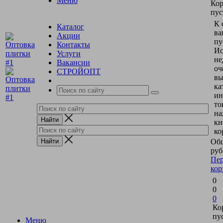
Меню
Кор
пус
К 
Каталог
ва
Акции
пу
Контакты
Ис
Услуги
не
Вакансии
оч
СТРОЙОПТ
вы
ка
ин
то
на
кн
ко
Общ
руб
Пер
кор
0
0
0
Ко
пу
Меню