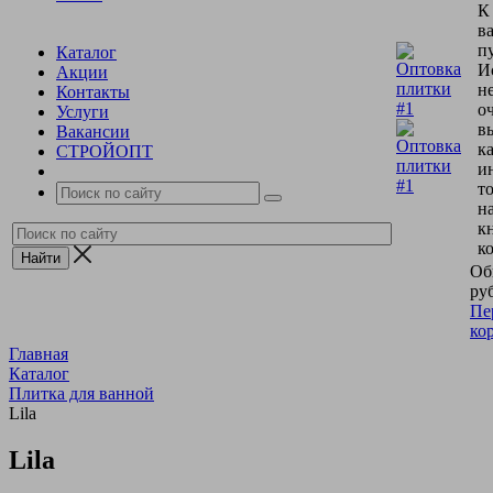
К
в
пу
Каталог
И
Акции
н
Контакты
о
Услуги
в
Вакансии
к
СТРОЙОПТ
и
т
н
к
к
Об
руб
Пе
ко
Главная
Каталог
Плитка для ванной
Lila
Lila