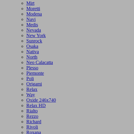
Mirt
Moretti
Modena
Navi
Medis
Nevada
New York
Sunrock
Osaka
Nativa
North
Neo Calacatta
Plesso
Piemonte
Poli
Origami
Relax
Way
Oxide 246x740
Relax HD
Rialto
Rezzo
Richard
Rivoli
Roxana