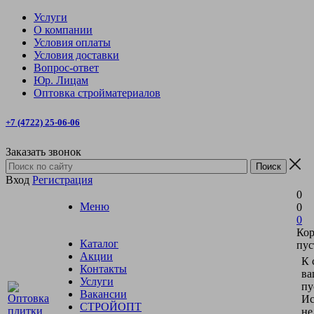
Услуги
О компании
Условия оплаты
Условия доставки
Вопрос-ответ
Юр. Лицам
Оптовка стройматериалов
+7 (4722) 25-06-06
Заказать звонок
Вход
Регистрация
0
Меню
0
0
Кор
Каталог
пус
Акции
К 
Контакты
ва
Услуги
пу
Вакансии
Ис
СТРОЙОПТ
не