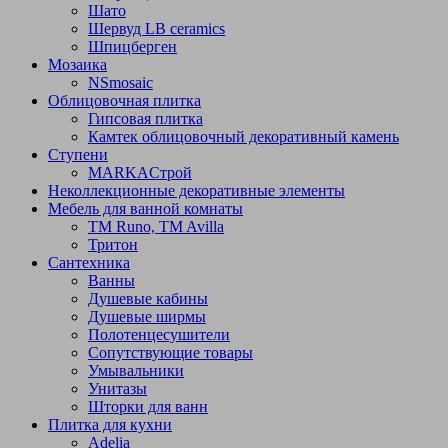
Шато
Шервуд LB ceramics
Шпицберген
Мозаика
NSmosaic
Облицовочная плитка
Гипсовая плитка
Камтек облицовочный декоративный камень
Ступени
МARKAСтрой
Неколлекционные декоративные элементы
Мебель для ванной комнаты
TM Runo, TM Avilla
Тритон
Сантехника
Ванны
Душевые кабины
Душевые ширмы
Полотенцесушители
Сопутствующие товары
Умывальники
Унитазы
Шторки для ванн
Плитка для кухни
Adelia