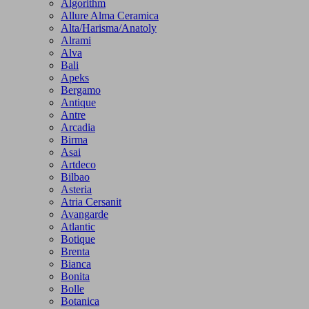
Algorithm
Allure Alma Ceramica
Alta/Harisma/Anatoly
Alrami
Alva
Bali
Apeks
Bergamo
Antique
Antre
Arcadia
Birma
Asai
Artdeco
Bilbao
Asteria
Atria Cersanit
Avangarde
Atlantic
Botique
Brenta
Bianca
Bonita
Bolle
Botanica