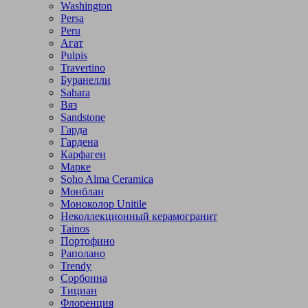
Washington
Persa
Peru
Агат
Pulpis
Travertino
Буранелли
Sahara
Вяз
Sandstone
Гарда
Гардена
Карфаген
Марке
Soho Alma Ceramica
Монблан
Моноколор Unitile
Неколлекционный керамогранит
Tainos
Портофино
Раполано
Trendy
Сорбонна
Тициан
Флоренция