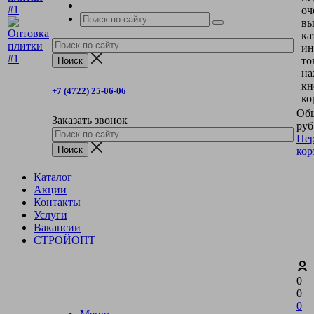
оч
вы
ка
ин
то
на
кн
+7 (4722) 25-06-06
ко
Общ
Заказать звонок
руб
Пер
кор
Каталог
Акции
Контакты
Услуги
Вакансии
СТРОЙОПТ
0
0
0