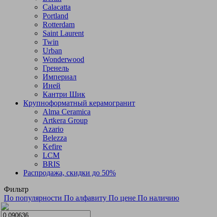
Calacatta
Portland
Rotterdam
Saint Laurent
Twin
Urban
Wonderwood
Гренель
Империал
Иней
Кантри Шик
Крупноформатный керамогранит
Alma Ceramica
Artkera Group
Azario
Belezza
Kefire
LCM
BRIS
Распродажа, скидки до 50%
Фильтр
По популярности
По алфавиту
По цене
По наличию