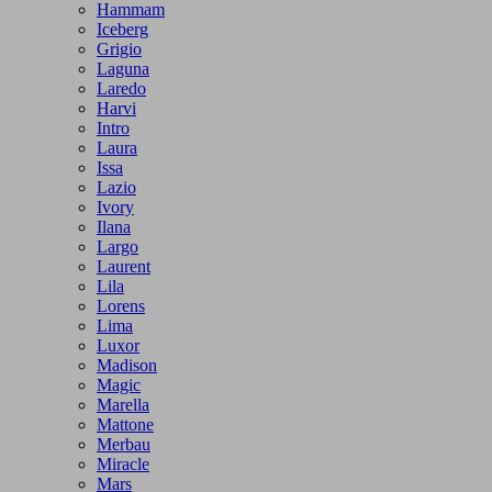
Hammam
Iceberg
Grigio
Laguna
Laredo
Harvi
Intro
Laura
Issa
Lazio
Ivory
Ilana
Largo
Laurent
Lila
Lorens
Lima
Luxor
Madison
Magic
Marella
Mattone
Merbau
Miracle
Mars