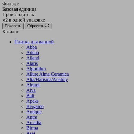
Фильтр:
Базовая единица
Производитель
м2 в одной упаковке
Показать
Сбросить
Каталог
Плитка для ванной
Abba
Adelia
Ailand
Alaris
Algorithm
Allure Alma Ceramica
Alta/Harisma/Anatoly
Alrami
Alva
Bali
Apeks
Bergamo
Antique
Antre
Arcadia
Birma
Asai