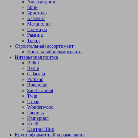
Александрия
Брик
Бристоль
Камелот
Мегаполис
Премиум
Рамина
Тренд
Строительный ассортимент
Напольный керамогранит
Интерьерная плитка
Belini
Berlin
Calacatta
Portland
Rotterdam
Saint Laurent
Twin
Urban
Wonderwood
Гренель
Империал
Иней
Кантри Шик
Крупноформатный керамогранит