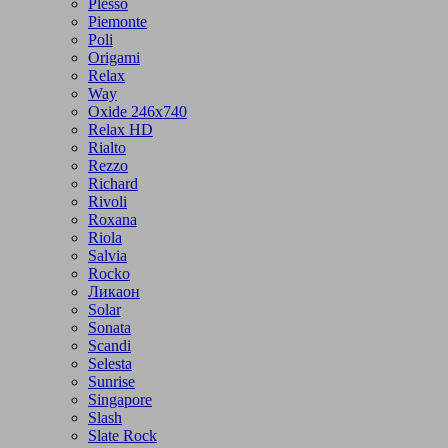
Plesso
Piemonte
Poli
Origami
Relax
Way
Oxide 246x740
Relax HD
Rialto
Rezzo
Richard
Rivoli
Roxana
Riola
Salvia
Rocko
Ликаон
Solar
Sonata
Scandi
Selesta
Sunrise
Singapore
Slash
Slate Rock