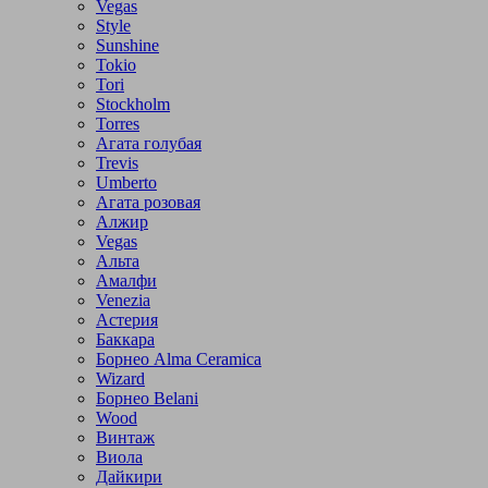
Vegas
Style
Sunshine
Tokio
Tori
Stockholm
Torres
Агата голубая
Trevis
Umberto
Агата розовая
Алжир
Vegas
Альта
Амалфи
Venezia
Астерия
Баккара
Борнео Alma Ceramica
Wizard
Борнео Belani
Wood
Винтаж
Виола
Дайкири