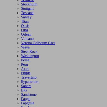
Stockholm
Stuttgart
Toscana
Sanray
Titan
Oasis
Olsa
Orlean
Vulcano
Verona Coliseum Gres
Wave
Steel Rock
Washington
Persa
Peru
Агат
Pulpis
Travertino
Буранелли
Sahara
Вяз
Sandstone
Гарда
Гардена