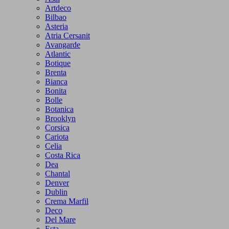
Artdeco
Bilbao
Asteria
Atria Cersanit
Avangarde
Atlantic
Botique
Brenta
Bianca
Bonita
Bolle
Botanica
Brooklyn
Corsica
Cariota
Celia
Costa Rica
Dea
Chantal
Denver
Dublin
Crema Marfil
Deco
Del Mare
Esta