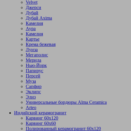
Velvet
Джерси
Дубай
Дубай Axima
Камелия
Аура
Камелия
Картье
Крема бежевая
Луиза
Мегаполис
Мерида
Нью-Йорк
Папирус
Персей
Муза
Сапфир
Эклипс
Элиз
Универсальные бордюры Alma Ceramica
Arteo
Индийский керамогранит
Карвинг 60х120
Карвинг 60х60
Полированный керамогранит 60х120