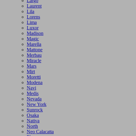
Largo
Laurent
Lila
Lorens
Lima
Luxor
Madison
Magic
Marella
Mattone
Merbau
Miracle
Mars
Mirt
Moretti
Modena
Navi
Medis
Nevada
New York
Sunrock
Osaka
Nativa
North
Neo Calacatta