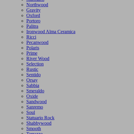
Northwood
Gravity
Oxford
Portoro
Palitra
Ironwood Alma Ceramica
Ricci
Pecanwood
Polaris
Prime
River Wood
Selection
Rustic
Sentido
Orsay
Sabbia
Smeraldo
Oxide
Sandwood
Sanremo
Soul
Statuario Rock
Shabbywood
Smooth
Terrazzo