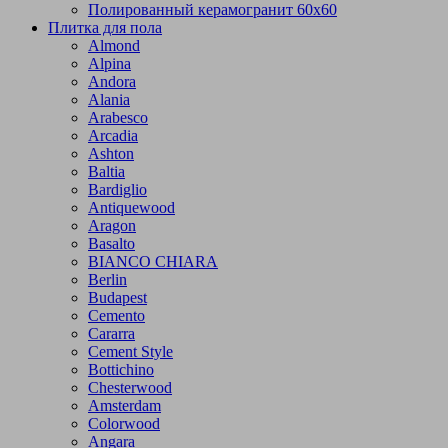
Полированный керамогранит 60х60
Плитка для пола
Almond
Alpina
Andora
Alania
Arabesco
Arcadia
Ashton
Baltia
Bardiglio
Antiquewood
Aragon
Basalto
BIANCO CHIARA
Berlin
Budapest
Cemento
Cararra
Cement Style
Bottichino
Chesterwood
Amsterdam
Colorwood
Angara