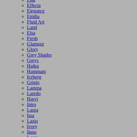
Effecta
Elegance
Emilia
Fluid Art
Land
Elsa
Fresh
Glamour
Glory
Grey Shades
Greys
Haiku
Hammam
Iceberg
Grigio
Laguna
Laredo
Harvi
Intro
Laura
Issa
Lazio
Ivory
Ilana