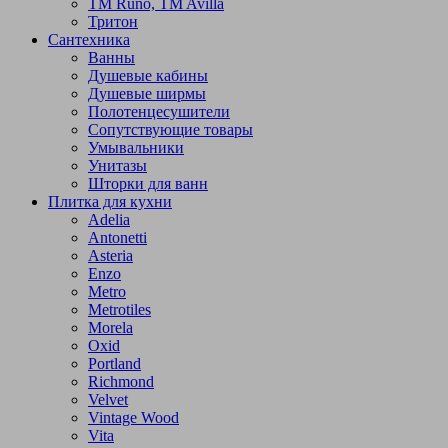
TM Runo, TM Avilla
Тритон
Сантехника
Ванны
Душевые кабины
Душевые ширмы
Полотенцесушители
Сопутствующие товары
Умывальники
Унитазы
Шторки для ванн
Плитка для кухни
Adelia
Antonetti
Asteria
Enzo
Metro
Metrotiles
Morela
Oxid
Portland
Richmond
Velvet
Vintage Wood
Vita