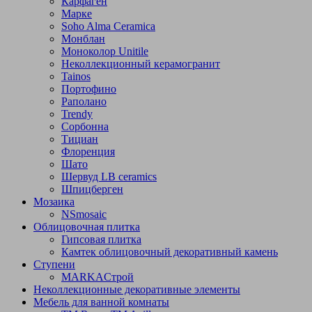
Карфаген
Марке
Soho Alma Ceramica
Монблан
Моноколор Unitile
Неколлекционный керамогранит
Tainos
Портофино
Раполано
Trendy
Сорбонна
Тициан
Флоренция
Шато
Шервуд LB ceramics
Шпицберген
Мозаика
NSmosaic
Облицовочная плитка
Гипсовая плитка
Камтек облицовочный декоративный камень
Ступени
МARKAСтрой
Неколлекционные декоративные элементы
Мебель для ванной комнаты