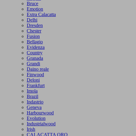
Bruce
Emotion
Extra Calacatta
Delhi
Dresden
Chester
Fusion
Bellagio
Evidenza
Country
Granada
Grandi
Daino reale
Finwood
Deloni
Frankfurt
Imola
Brazil
Indastrio
Geneva
Harbourwood
Evolution
Industrialwood
Irish
CALACATTA ORO