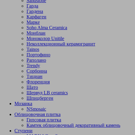
Sandstone
Гарда
Гардена
Карфаген
Марке
Soho Alma Ceramica
Монблан
Моноколор Unitile
Неколлекционный керамогранит
Tainos
Портофино
Раполано
Trendy
Сорбонна
Тициан
Флоренция
Шато
Шервуд LB ceramics
Шпицберген
Мозаика
NSmosaic
Облицовочная плитка
Гипсовая плитка
Камтек облицовочный декоративный камень
Ступени