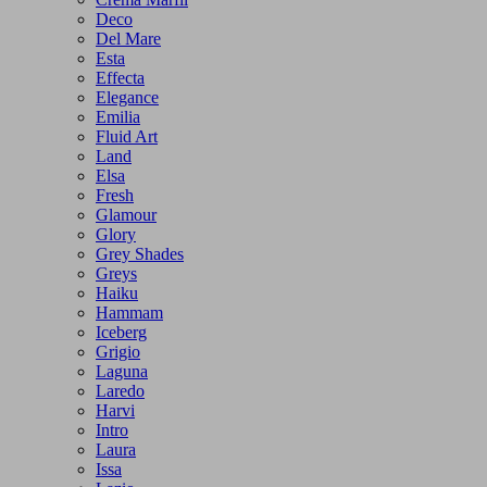
Deco
Del Mare
Esta
Effecta
Elegance
Emilia
Fluid Art
Land
Elsa
Fresh
Glamour
Glory
Grey Shades
Greys
Haiku
Hammam
Iceberg
Grigio
Laguna
Laredo
Harvi
Intro
Laura
Issa