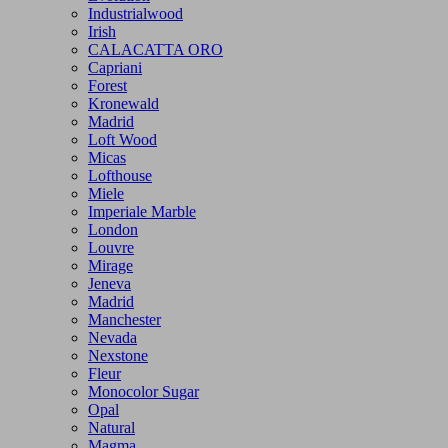
Industrialwood
Irish
CALACATTA ORO
Capriani
Forest
Kronewald
Madrid
Loft Wood
Micas
Lofthouse
Miele
Imperiale Marble
London
Louvre
Mirage
Jeneva
Madrid
Manchester
Nevada
Nexstone
Fleur
Monocolor Sugar
Opal
Natural
Magma