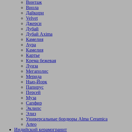
Винтаж
Виола
Дайкири
Velvet
Джерси
Дубай
Дубай Axima
Камелия
Аура
Камелия
Картье
Крема бежевая
Луиза
Мегаполис
Мерида
Нью-Йорк
Папирус
Персей
Муза
Сапфир
Эклипс
Элиз
Универсальные бордюры Alma Ceramica
Arteo
Индийский керамогранит