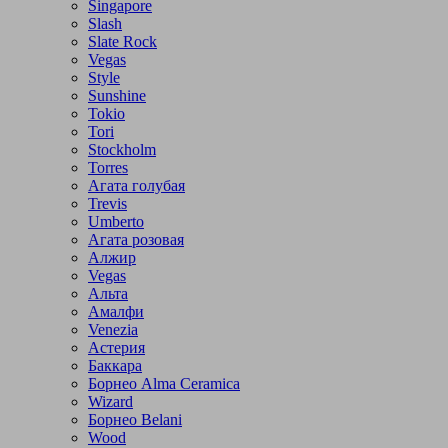
Singapore
Slash
Slate Rock
Vegas
Style
Sunshine
Tokio
Tori
Stockholm
Torres
Агата голубая
Trevis
Umberto
Агата розовая
Алжир
Vegas
Альта
Амалфи
Venezia
Астерия
Баккара
Борнео Alma Ceramica
Wizard
Борнео Belani
Wood