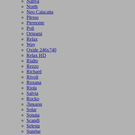
Nativa
North
Neo Calacatta
Plesso
Piemonte
Poli
Origami
Relax
Way
Oxide 246x740
Relax HD
Rialto
Rezzo
Richard
Rivoli
Roxana
Riola
Salvia
Rocko
Ликаон
Solar
Sonata
Scandi
Selesta
Sunrise