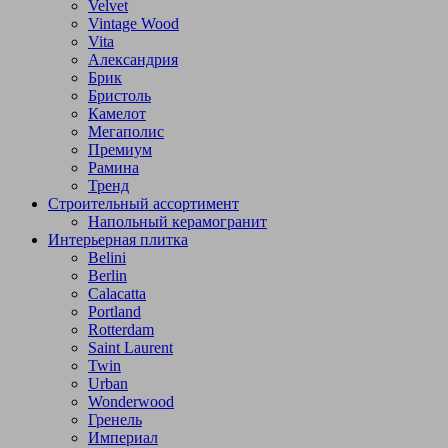
Velvet
Vintage Wood
Vita
Александрия
Брик
Бристоль
Камелот
Мегаполис
Премиум
Рамина
Тренд
Строительный ассортимент
Напольный керамогранит
Интерьерная плитка
Belini
Berlin
Calacatta
Portland
Rotterdam
Saint Laurent
Twin
Urban
Wonderwood
Гренель
Империал