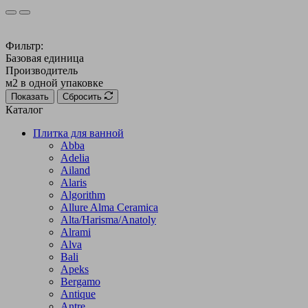
Фильтр:
Базовая единица
Производитель
м2 в одной упаковке
Показать
Сбросить
Каталог
Плитка для ванной
Abba
Adelia
Ailand
Alaris
Algorithm
Allure Alma Ceramica
Alta/Harisma/Anatoly
Alrami
Alva
Bali
Apeks
Bergamo
Antique
Antre