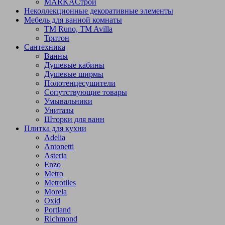
МARKAСтрой
Неколлекционные декоративные элементы
Мебель для ванной комнаты
TM Runo, TM Avilla
Тритон
Сантехника
Ванны
Душевые кабины
Душевые ширмы
Полотенцесушители
Сопутствующие товары
Умывальники
Унитазы
Шторки для ванн
Плитка для кухни
Adelia
Antonetti
Asteria
Enzo
Metro
Metrotiles
Morela
Oxid
Portland
Richmond