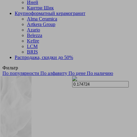
Иней
Кантри Шик
Крупноформатный керамогранит
Alma Ceramica
Artkera Group
Azario
Belezza
Kefire
LCM
BRIS
Распродажа, скидки до 50%
Фильтр
По популярности
По алфавиту
По цене
По наличию