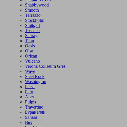
Shabbywood
Smooth
Terrazzo
Stockholm
Stuttgart
Toscana
Sanray
Titan
Oasis
Olsa
Orlean
Vulcano
Verona Coliseum Gres
Wave
Steel Rock
Washington
Persa
Peru
Агат
Pulpis
Travertino
Буранелли
Sahara
Вяз