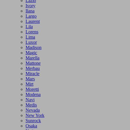
Lazio
Ivory
Ilana
Largo
Laurent
Lila
Lorens
Lima
Luxor
Madison
Magic
Marella
Mattone
Merbau
Miracle
Mars
Mirt
Moretti
Modena
Navi
Medis
Nevada
New York
Sunrock
Osaka