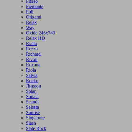
Plesso
Piemonte
Poli
Origami
Relax
Way
Oxide 246x740
Relax HD
Rialto
Rezzo
Richard
Rivoli
Roxana
Riola
Salvia
Rocko
Ликаон
Solar
Sonata
Scandi
Selesta
Sunrise
Singapore
Slash
Slate Rock