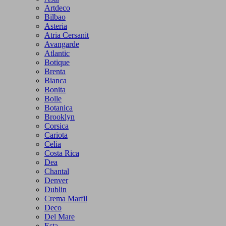
Artdeco
Bilbao
Asteria
Atria Cersanit
Avangarde
Atlantic
Botique
Brenta
Bianca
Bonita
Bolle
Botanica
Brooklyn
Corsica
Cariota
Celia
Costa Rica
Dea
Chantal
Denver
Dublin
Crema Marfil
Deco
Del Mare
Esta