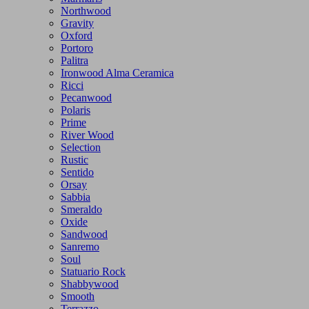
Northwood
Gravity
Oxford
Portoro
Palitra
Ironwood Alma Ceramica
Ricci
Pecanwood
Polaris
Prime
River Wood
Selection
Rustic
Sentido
Orsay
Sabbia
Smeraldo
Oxide
Sandwood
Sanremo
Soul
Statuario Rock
Shabbywood
Smooth
Terrazzo