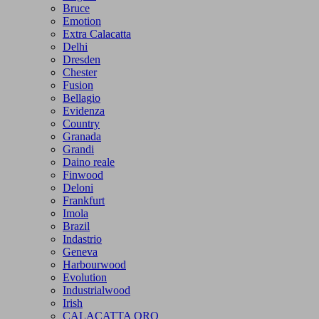
Bruce
Emotion
Extra Calacatta
Delhi
Dresden
Chester
Fusion
Bellagio
Evidenza
Country
Granada
Grandi
Daino reale
Finwood
Deloni
Frankfurt
Imola
Brazil
Indastrio
Geneva
Harbourwood
Evolution
Industrialwood
Irish
CALACATTA ORO