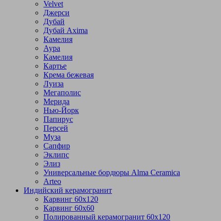
Velvet
Джерси
Дубай
Дубай Axima
Камелия
Аура
Камелия
Картье
Крема бежевая
Луиза
Мегаполис
Мерида
Нью-Йорк
Папирус
Персей
Муза
Сапфир
Эклипс
Элиз
Универсальные бордюры Alma Ceramica
Arteo
Индийский керамогранит
Карвинг 60х120
Карвинг 60х60
Полированный керамогранит 60х120