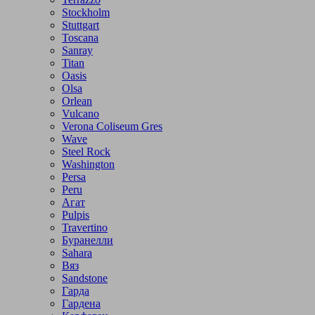
Stockholm
Stuttgart
Toscana
Sanray
Titan
Oasis
Olsa
Orlean
Vulcano
Verona Coliseum Gres
Wave
Steel Rock
Washington
Persa
Peru
Агат
Pulpis
Travertino
Буранелли
Sahara
Вяз
Sandstone
Гарда
Гардена