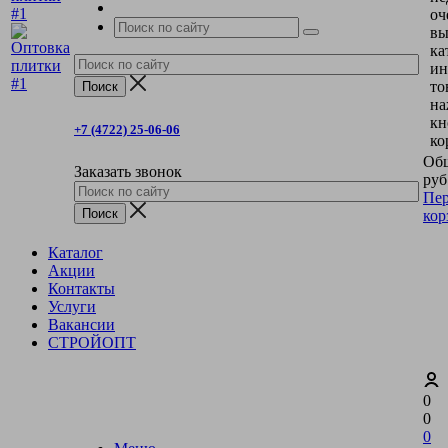
оч
вы
ка
ин
то
на
кн
+7 (4722) 25-06-06
ко
Общ
Заказать звонок
руб
Пер
кор
Каталог
Акции
Контакты
Услуги
Вакансии
СТРОЙОПТ
0
0
0