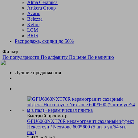
Alma Ceramica
Artkera Group
Azario
Belezza
Kefire
LCM
BRIS
Распродажа, скидки до 50%
Фильтр
По популярности
По алфавиту
По цене
По наличию
Лучшие предложения
Быстрый просмотр
GFU6060NXT70R керамогранит сахарный эффект
Нексстоун / Nexstone 600*600 (5 шт в уп/54 м в
пал)
2 450
руб.
/м2