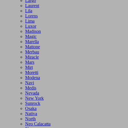
Largo
Laurent
Lila
Lorens
Lima
Luxor
Madison
Magic
Marella
Mattone
Merbau
Miracle
Mars
Mirt
Moretti
Modena
Navi
Medis
Nevada
New York
Sunrock
Osaka
Nativa
North
Neo Calacatta