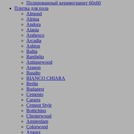
Полированный керамогранит 60х60
Плитка для пола
Almond
Alpina
Andora
Alania
Arabesco
Arcadia
Ashton
Baltia
Bardiglio
Antiquewood
Aragon
Basalto
BIANCO CHIARA
Berlin
Budapest
Cemento
Cararra
Cement Style
Bottichino
Chesterwood
Amsterdam
Colorwood
Angara