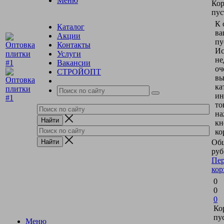
Меню
Кор
пус
К 
Каталог
ва
Акции
пу
Контакты
Ис
Услуги
не
Вакансии
оч
СТРОЙОПТ
вы
ка
ин
то
на
кн
ко
Общ
руб
Пер
кор
0
0
0
Ко
пу
Меню