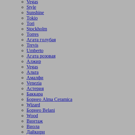
Vegas
Style
Sunshine
Tokio
Tori
Stockholm
Torres
Агата голубая
Trevis
Umberto
Агата розовая
Алжир
Vegas
Альта
Амалфи
Venezia
Астерия
Баккара
Борнео Alma Ceramica
Wizard
Борнео Belani
Wood
Винтаж
Виола
Дайкири