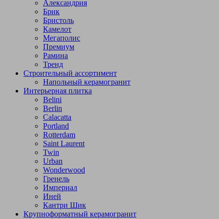
Александрия
Брик
Бристоль
Камелот
Мегаполис
Премиум
Рамина
Тренд
Строительный ассортимент
Напольный керамогранит
Интерьерная плитка
Belini
Berlin
Calacatta
Portland
Rotterdam
Saint Laurent
Twin
Urban
Wonderwood
Гренель
Империал
Иней
Кантри Шик
Крупноформатный керамогранит