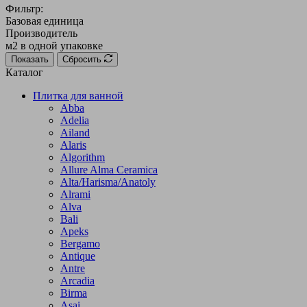
Фильтр:
Базовая единица
Производитель
м2 в одной упаковке
Показать
Сбросить
Каталог
Плитка для ванной
Abba
Adelia
Ailand
Alaris
Algorithm
Allure Alma Ceramica
Alta/Harisma/Anatoly
Alrami
Alva
Bali
Apeks
Bergamo
Antique
Antre
Arcadia
Birma
Asai