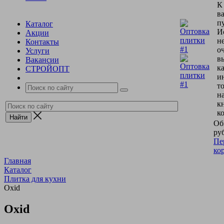
К
в
пу
Каталог
И
Акции
н
Контакты
о
Услуги
в
Вакансии
к
СТРОЙОПТ
и
т
н
к
к
Об
руб
Пе
ко
Главная
Каталог
Плитка для кухни
Oxid
Oxid