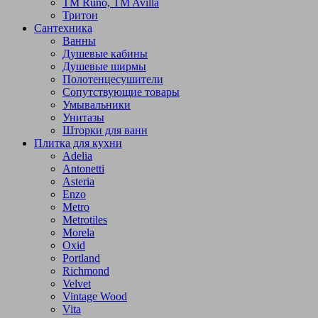
TM Runo, TM Avilla
Тритон
Сантехника
Ванны
Душевые кабины
Душевые ширмы
Полотенцесушители
Сопутствующие товары
Умывальники
Унитазы
Шторки для ванн
Плитка для кухни
Adelia
Antonetti
Asteria
Enzo
Metro
Metrotiles
Morela
Oxid
Portland
Richmond
Velvet
Vintage Wood
Vita