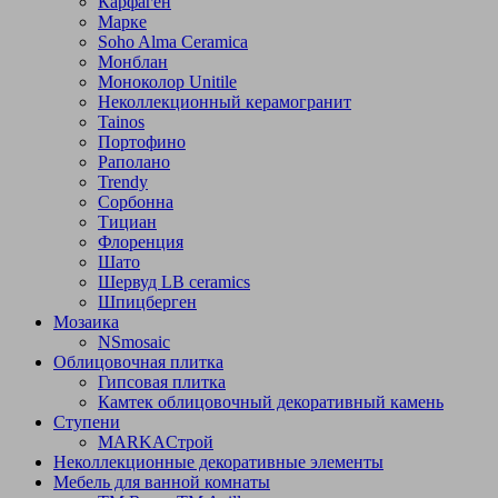
Карфаген
Марке
Soho Alma Ceramica
Монблан
Моноколор Unitile
Неколлекционный керамогранит
Tainos
Портофино
Раполано
Trendy
Сорбонна
Тициан
Флоренция
Шато
Шервуд LB ceramics
Шпицберген
Мозаика
NSmosaic
Облицовочная плитка
Гипсовая плитка
Камтек облицовочный декоративный камень
Ступени
МARKAСтрой
Неколлекционные декоративные элементы
Мебель для ванной комнаты