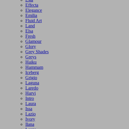
Effecta
Elegance
Emilia
Fluid Art
Land
Elsa
Fresh
Glamour
Glory
Grey Shades
Greys
Haiku
Hammam
Iceberg
Grigio
Laguna
Laredo
Harvi
Intro
Laura
Issa
Lazio
Ivory
Ilana