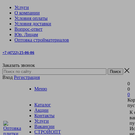
Услуги
О компании
Условия оплаты
Условия доставки
Вопрос-ответ
Юр. Лицам
Оптовка стройматериалов
+7 (4722) 25-06-06
Заказать звонок
Вход
Регистрация
0
Меню
0
0
Кор
Каталог
пус
Акции
К 
Контакты
ва
Услуги
пу
Вакансии
Ис
СТРОЙОПТ
не