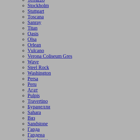
Stockholm
Stuttgart
Toscana
Sanray
Titan
Oasis
Olsa
Orlean
Vulcano
Verona Coliseum Gres
Wave
Steel Rock
Washington
Persa
Peru
Агат
Pulpis
Travertino
Буранелли
Sahara
Вяз
Sandstone
Гарда
Гардена