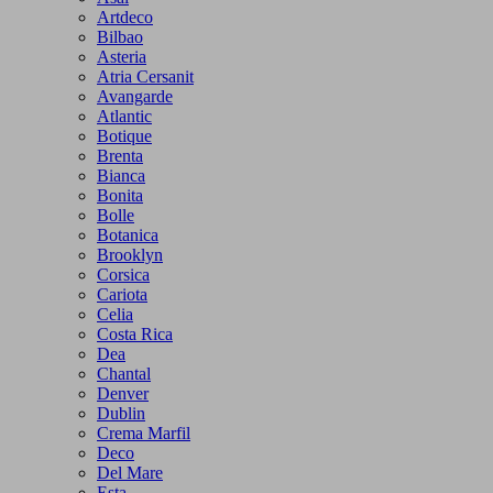
Artdeco
Bilbao
Asteria
Atria Cersanit
Avangarde
Atlantic
Botique
Brenta
Bianca
Bonita
Bolle
Botanica
Brooklyn
Corsica
Cariota
Celia
Costa Rica
Dea
Chantal
Denver
Dublin
Crema Marfil
Deco
Del Mare
Esta