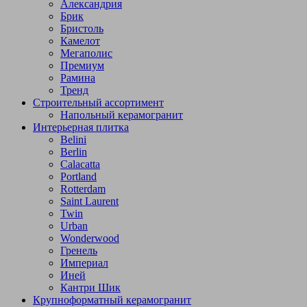
Александрия
Брик
Бристоль
Камелот
Мегаполис
Премиум
Рамина
Тренд
Строительный ассортимент
Напольный керамогранит
Интерьерная плитка
Belini
Berlin
Calacatta
Portland
Rotterdam
Saint Laurent
Twin
Urban
Wonderwood
Гренель
Империал
Иней
Кантри Шик
Крупноформатный керамогранит