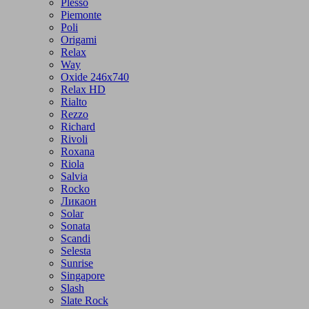
Plesso
Piemonte
Poli
Origami
Relax
Way
Oxide 246x740
Relax HD
Rialto
Rezzo
Richard
Rivoli
Roxana
Riola
Salvia
Rocko
Ликаон
Solar
Sonata
Scandi
Selesta
Sunrise
Singapore
Slash
Slate Rock