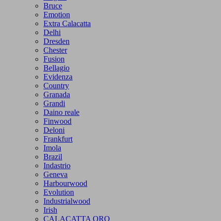
Bruce
Emotion
Extra Calacatta
Delhi
Dresden
Chester
Fusion
Bellagio
Evidenza
Country
Granada
Grandi
Daino reale
Finwood
Deloni
Frankfurt
Imola
Brazil
Indastrio
Geneva
Harbourwood
Evolution
Industrialwood
Irish
CALACATTA ORO