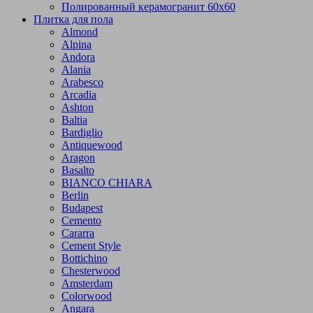
Полированный керамогранит 60х60
Плитка для пола
Almond
Alpina
Andora
Alania
Arabesco
Arcadia
Ashton
Baltia
Bardiglio
Antiquewood
Aragon
Basalto
BIANCO CHIARA
Berlin
Budapest
Cemento
Cararra
Cement Style
Bottichino
Chesterwood
Amsterdam
Colorwood
Angara