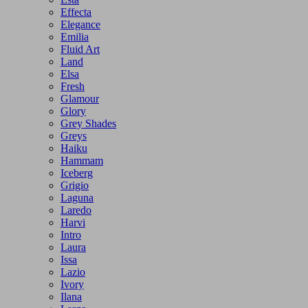
Effecta
Elegance
Emilia
Fluid Art
Land
Elsa
Fresh
Glamour
Glory
Grey Shades
Greys
Haiku
Hammam
Iceberg
Grigio
Laguna
Laredo
Harvi
Intro
Laura
Issa
Lazio
Ivory
Ilana