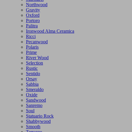
Northwood
Gravity
Oxford
Portoro
Palitra
Ironwood Alma Ceramica
Ricci
Pecanwood
Polaris
Prime
River Wood
Selection
Rustic
Sentido
Orsay
Sabbia
Smeraldo
Oxide
Sandwood
Sanremo
Soul
Statuario Rock
Shabbywood
Smooth
Terrazzo