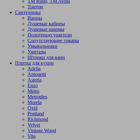
TM Runo, TM Avilla
Тритон
Сантехника
Ванны
Душевые кабины
Душевые ширмы
Полотенцесушители
Сопутствующие товары
Умывальники
Унитазы
Шторки для ванн
Плитка для кухни
Adelia
Antonetti
Asteria
Enzo
Metro
Metrotiles
Morela
Oxid
Portland
Richmond
Velvet
Vintage Wood
Vita