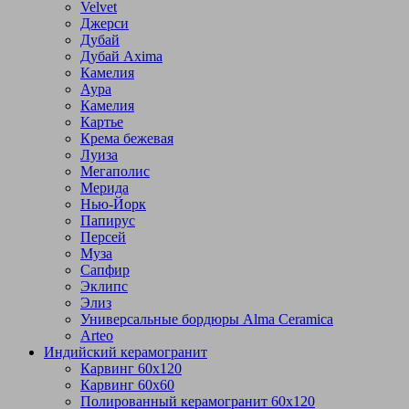
Velvet
Джерси
Дубай
Дубай Axima
Камелия
Аура
Камелия
Картье
Крема бежевая
Луиза
Мегаполис
Мерида
Нью-Йорк
Папирус
Персей
Муза
Сапфир
Эклипс
Элиз
Универсальные бордюры Alma Ceramica
Arteo
Индийский керамогранит
Карвинг 60х120
Карвинг 60х60
Полированный керамогранит 60х120