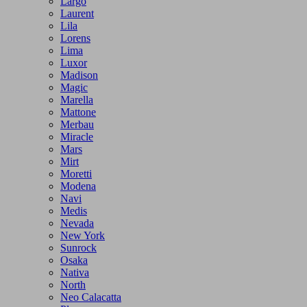
Largo
Laurent
Lila
Lorens
Lima
Luxor
Madison
Magic
Marella
Mattone
Merbau
Miracle
Mars
Mirt
Moretti
Modena
Navi
Medis
Nevada
New York
Sunrock
Osaka
Nativa
North
Neo Calacatta