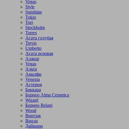
Vegas
Style
Sunshine
Tokio
Tori
Stockholm
Torres
Агата голубая
Trevis
Umberto
Агата розовая
Алжир
Vegas
Альта
Амалфи
Venezia
Астерия
Баккара
Борнео Alma Ceramica
Wizard
Борнео Belani
Wood
Винтаж
Виола
Дайкири