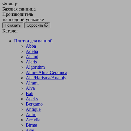
Фильтр:
Базовая единица
Производитель
м2 в одной упаковке
Показать
Сбросить
Каталог
Плитка для ванной
Abba
Adelia
Ailand
Alaris
Algorithm
Allure Alma Ceramica
Alta/Harisma/Anatoly
Alrami
Alva
Bali
Apeks
Bergamo
Antique
Antre
Arcadia
Birma
Asai