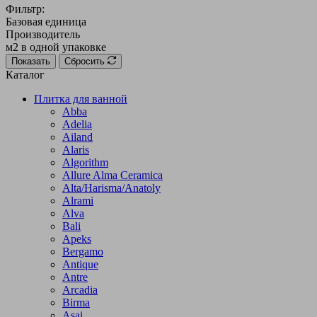
Фильтр:
Базовая единица
Производитель
м2 в одной упаковке
Показать
Сбросить
Каталог
Плитка для ванной
Abba
Adelia
Ailand
Alaris
Algorithm
Allure Alma Ceramica
Alta/Harisma/Anatoly
Alrami
Alva
Bali
Apeks
Bergamo
Antique
Antre
Arcadia
Birma
Asai