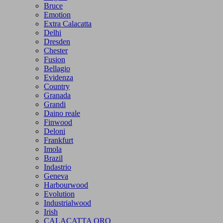
Bruce
Emotion
Extra Calacatta
Delhi
Dresden
Chester
Fusion
Bellagio
Evidenza
Country
Granada
Grandi
Daino reale
Finwood
Deloni
Frankfurt
Imola
Brazil
Indastrio
Geneva
Harbourwood
Evolution
Industrialwood
Irish
CALACATTA ORO