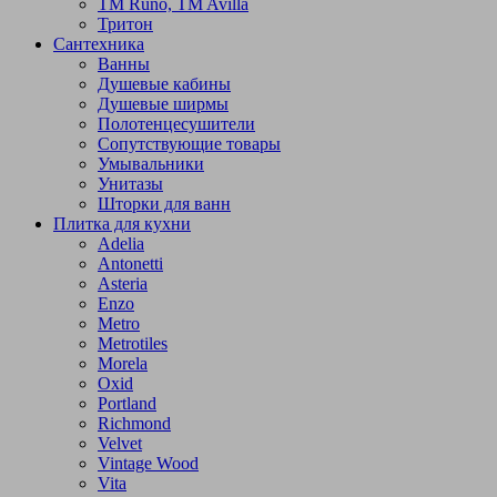
TM Runo, TM Avilla
Тритон
Сантехника
Ванны
Душевые кабины
Душевые ширмы
Полотенцесушители
Сопутствующие товары
Умывальники
Унитазы
Шторки для ванн
Плитка для кухни
Adelia
Antonetti
Asteria
Enzo
Metro
Metrotiles
Morela
Oxid
Portland
Richmond
Velvet
Vintage Wood
Vita