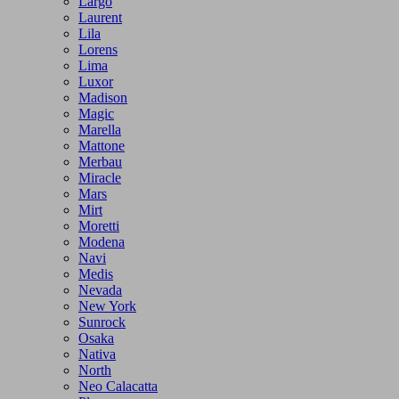
Largo
Laurent
Lila
Lorens
Lima
Luxor
Madison
Magic
Marella
Mattone
Merbau
Miracle
Mars
Mirt
Moretti
Modena
Navi
Medis
Nevada
New York
Sunrock
Osaka
Nativa
North
Neo Calacatta