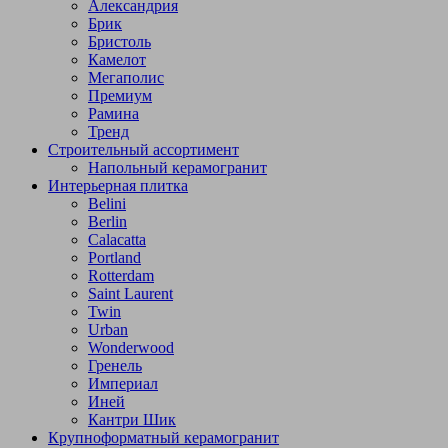
Александрия
Брик
Бристоль
Камелот
Мегаполис
Премиум
Рамина
Тренд
Строительный ассортимент
Напольный керамогранит
Интерьерная плитка
Belini
Berlin
Calacatta
Portland
Rotterdam
Saint Laurent
Twin
Urban
Wonderwood
Гренель
Империал
Иней
Кантри Шик
Крупноформатный керамогранит