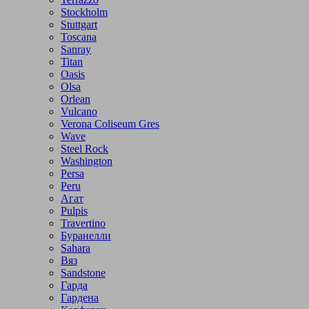
Stockholm
Stuttgart
Toscana
Sanray
Titan
Oasis
Olsa
Orlean
Vulcano
Verona Coliseum Gres
Wave
Steel Rock
Washington
Persa
Peru
Агат
Pulpis
Travertino
Буранелли
Sahara
Вяз
Sandstone
Гарда
Гардена