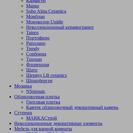
Карфаген
Марке
Soho Alma Ceramica
Монблан
Моноколор Unitile
Неколлекционный керамогранит
Tainos
Портофино
Раполано
Trendy
Сорбонна
Тициан
Флоренция
Шато
Шервуд LB ceramics
Шпицберген
Мозаика
NSmosaic
Облицовочная плитка
Гипсовая плитка
Камтек облицовочный декоративный камень
Ступени
МARKAСтрой
Неколлекционные декоративные элементы
Мебель для ванной комнаты