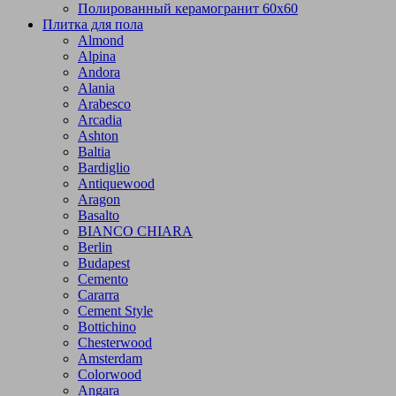
Полированный керамогранит 60х60
Плитка для пола
Almond
Alpina
Andora
Alania
Arabesco
Arcadia
Ashton
Baltia
Bardiglio
Antiquewood
Aragon
Basalto
BIANCO CHIARA
Berlin
Budapest
Cemento
Cararra
Cement Style
Bottichino
Chesterwood
Amsterdam
Colorwood
Angara