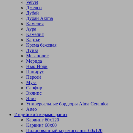
Velvet
Джерси
Дубай
Дубай Axima
Камелия
Аура
Камелия
Картье
Крема бежевая
Луиза
Мегаполис
Мерида
Нью-Йорк
Папирус
Персей
Муза
Сапфир
Эклипс
Элиз
Универсальные бордюры Alma Ceramica
Arteo
Индийский керамогранит
Карвинг 60х120
Карвинг 60х60
Полированный керамогранит 60х120