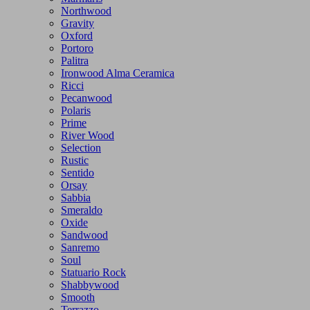
Northwood
Gravity
Oxford
Portoro
Palitra
Ironwood Alma Ceramica
Ricci
Pecanwood
Polaris
Prime
River Wood
Selection
Rustic
Sentido
Orsay
Sabbia
Smeraldo
Oxide
Sandwood
Sanremo
Soul
Statuario Rock
Shabbywood
Smooth
Terrazzo