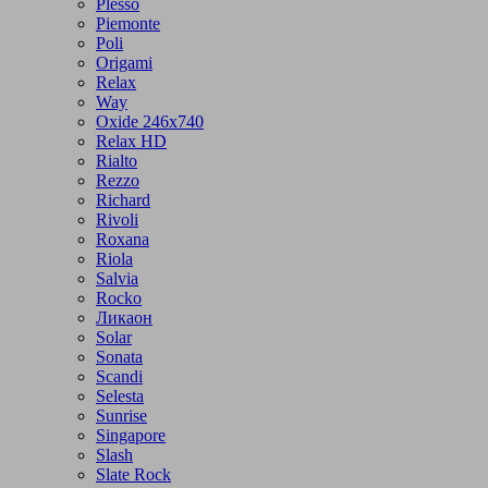
Plesso
Piemonte
Poli
Origami
Relax
Way
Oxide 246x740
Relax HD
Rialto
Rezzo
Richard
Rivoli
Roxana
Riola
Salvia
Rocko
Ликаон
Solar
Sonata
Scandi
Selesta
Sunrise
Singapore
Slash
Slate Rock