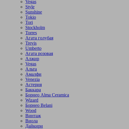
Vegas
Style
Sunshine
Tokio
Tori
Stockholm
Torres
Агата голубая
Trevis
Umberto
Агата розовая
Алжир
Vegas
Альта
Амалфи
Venezia
Астерия
Баккара
Борнео Alma Ceramica
Wizard
Борнео Belani
Wood
Винтаж
Виола
Дайкири