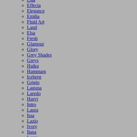
Effecta
Elegance
Emilia
Fluid Art
Land
Elsa
Fresh
Glamour
Glory
Grey Shades
Greys
Haiku
Hammam
Iceberg
Grigio
Laguna
Laredo
Harvi
Intro
Laura
Issa
Lazio
Ivory
Ilana