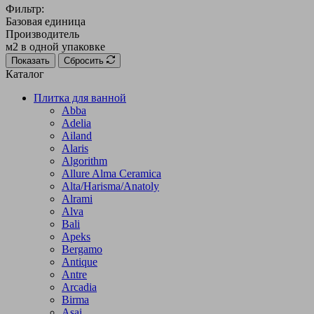
Фильтр:
Базовая единица
Производитель
м2 в одной упаковке
Показать
Сбросить
Каталог
Плитка для ванной
Abba
Adelia
Ailand
Alaris
Algorithm
Allure Alma Ceramica
Alta/Harisma/Anatoly
Alrami
Alva
Bali
Apeks
Bergamo
Antique
Antre
Arcadia
Birma
Asai