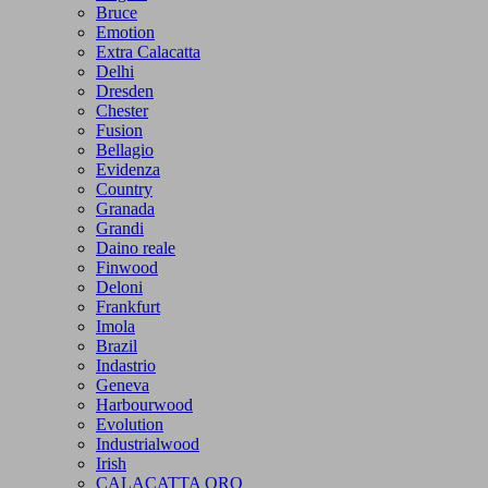
Bruce
Emotion
Extra Calacatta
Delhi
Dresden
Chester
Fusion
Bellagio
Evidenza
Country
Granada
Grandi
Daino reale
Finwood
Deloni
Frankfurt
Imola
Brazil
Indastrio
Geneva
Harbourwood
Evolution
Industrialwood
Irish
CALACATTA ORO