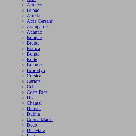
Artdeco
Bilbao
Asteria
Atria Cersanit
Avangarde
Atlantic
Botique
Brenta
Bianca
Bonita
Bolle
Botanica
Brooklyn
Corsica
Cariota
Celia
Costa Rica
Dea
Chantal
Denver
Dublin
Crema Marfil
Deco
Del Mare
Esta