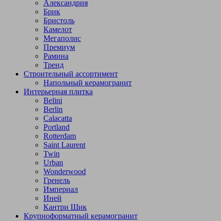
Александрия
Брик
Бристоль
Камелот
Мегаполис
Премиум
Рамина
Тренд
Строительный ассортимент
Напольный керамогранит
Интерьерная плитка
Belini
Berlin
Calacatta
Portland
Rotterdam
Saint Laurent
Twin
Urban
Wonderwood
Гренель
Империал
Иней
Кантри Шик
Крупноформатный керамогранит