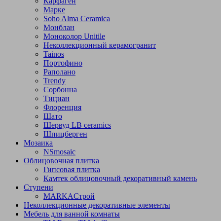
Карфаген
Марке
Soho Alma Ceramica
Монблан
Моноколор Unitile
Неколлекционный керамогранит
Tainos
Портофино
Раполано
Trendy
Сорбонна
Тициан
Флоренция
Шато
Шервуд LB ceramics
Шпицберген
Мозаика
NSmosaic
Облицовочная плитка
Гипсовая плитка
Камтек облицовочный декоративный камень
Ступени
МARKAСтрой
Неколлекционные декоративные элементы
Мебель для ванной комнаты