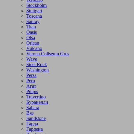
Stockholm
Stuttgart
Toscana
Sanray
Titan
Oasis
Olsa
Orlean
Vulcano
Verona Coliseum Gres
Wave
Steel Rock
Washington
Persa
Peru
Агат
Pulpis
Travertino
Буранелли
Sahara
Вяз
Sandstone
Гарда
Гардена