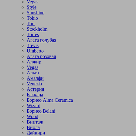
Vegas
Style
Sunshine
Tokio
Tori
Stockholm
Torres
Агата голубая
Trevis
Umberto
Агата розовая
Алжир
Vegas
Альта
Амалфи
Venezia
Астерия
Баккара
Борнео Alma Ceramica
Wizard
Борнео Belani
Wood
Винтаж
Виола
Дайкири