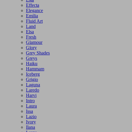
Effecta
Elegance
Emilia
Fluid Art
Land
Elsa
Fresh
Glamour
Glory
Grey Shades
Greys
Haiku
Hammam
Iceberg
Grigio
Laguna
Laredo
Harvi
Intro
Laura
Issa
Lazio
Ivory
Ilana