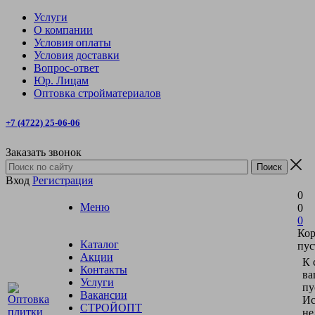
Услуги
О компании
Условия оплаты
Условия доставки
Вопрос-ответ
Юр. Лицам
Оптовка стройматериалов
+7 (4722) 25-06-06
Заказать звонок
Вход
Регистрация
0
Меню
0
0
Кор
Каталог
пус
Акции
К 
Контакты
ва
Услуги
пу
Вакансии
Ис
СТРОЙОПТ
не