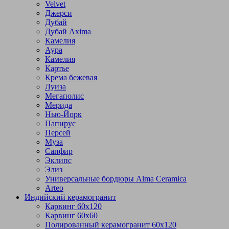
Velvet
Джерси
Дубай
Дубай Axima
Камелия
Аура
Камелия
Картье
Крема бежевая
Луиза
Мегаполис
Мерида
Нью-Йорк
Папирус
Персей
Муза
Сапфир
Эклипс
Элиз
Универсальные бордюры Alma Ceramica
Arteo
Индийский керамогранит
Карвинг 60х120
Карвинг 60х60
Полированный керамогранит 60х120