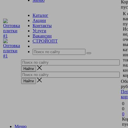
Меню
Кор
пус
К 
Каталог
ва
Акции
пу
Контакты
Ис
Услуги
не
Вакансии
оч
СТРОЙОПТ
вы
ка
ин
то
на
кн
ко
Общ
руб
Пер
кор
0
0
0
Ко
пу
Меню