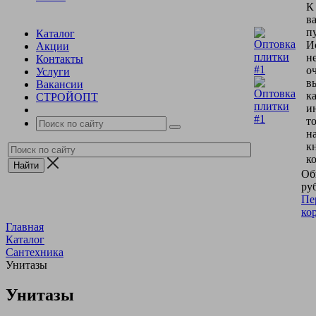
К
в
пу
Каталог
И
Акции
н
Контакты
о
Услуги
в
Вакансии
к
СТРОЙОПТ
и
т
н
к
к
Об
руб
Пе
ко
Главная
Каталог
Сантехника
Унитазы
Унитазы