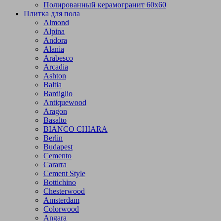
Полированный керамогранит 60х60
Плитка для пола
Almond
Alpina
Andora
Alania
Arabesco
Arcadia
Ashton
Baltia
Bardiglio
Antiquewood
Aragon
Basalto
BIANCO CHIARA
Berlin
Budapest
Cemento
Cararra
Cement Style
Bottichino
Chesterwood
Amsterdam
Colorwood
Angara