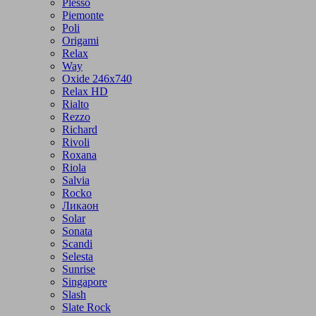
Plesso
Piemonte
Poli
Origami
Relax
Way
Oxide 246x740
Relax HD
Rialto
Rezzo
Richard
Rivoli
Roxana
Riola
Salvia
Rocko
Ликаон
Solar
Sonata
Scandi
Selesta
Sunrise
Singapore
Slash
Slate Rock