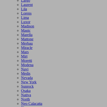
Largo
Laurent
Lila
Lorens
Lima
Luxor
Madison
Magic
Marella
Mattone
Merbau
Miracle
Mars
Mirt
Moretti
Modena
Navi
Medis
Nevada
New York
Sunrock
Osaka
Nativa
North
Neo Calacatta