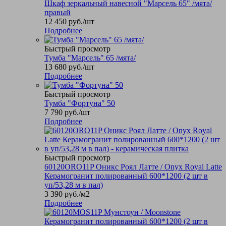
Шкаф зеркальный навесной "Марсель 65" /мята/
правый
12 450
руб.
/шт
Подробнее
Быстрый просмотр
Тумба "Марсель" 65 /мята/
13 680
руб.
/шт
Подробнее
Быстрый просмотр
Тумба "Фортуна" 50
7 790
руб.
/шт
Подробнее
Быстрый просмотр
60120ORO11P Оникс Роял Латте / Onyx Royal Latte
Керамогранит полированный 600*1200 (2 шт в
уп/53,28 м в пал)
3 390
руб.
/м2
Подробнее