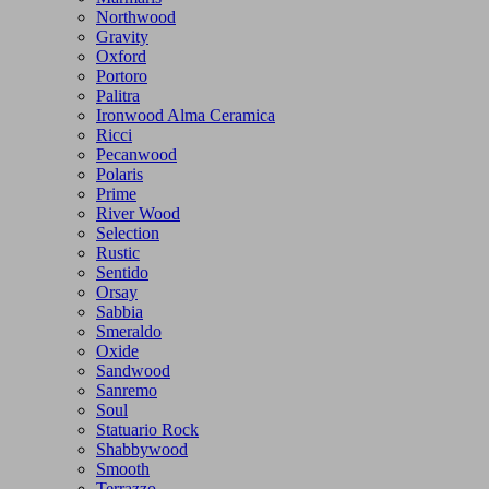
Northwood
Gravity
Oxford
Portoro
Palitra
Ironwood Alma Ceramica
Ricci
Pecanwood
Polaris
Prime
River Wood
Selection
Rustic
Sentido
Orsay
Sabbia
Smeraldo
Oxide
Sandwood
Sanremo
Soul
Statuario Rock
Shabbywood
Smooth
Terrazzo