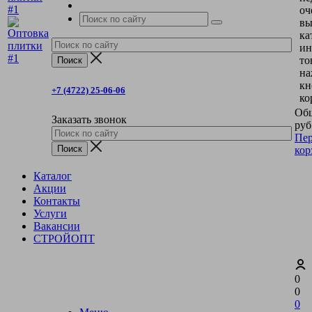
оч
вы
ка
ин
то
на
кн
+7 (4722) 25-06-06
ко
Общ
Заказать звонок
руб
Пер
кор
Каталог
Акции
Контакты
Услуги
Вакансии
СТРОЙОПТ
0
0
0