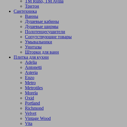
TM Runo, TM Avilla
Тритон
Сантехника
Ванны
Душевые кабины
Душевые ширмы
Полотенцесушители
Сопутствующие товары
Умывальники
Унитазы
Шторки для ванн
Плитка для кухни
Adelia
Antonetti
Asteria
Enzo
Metro
Metrotiles
Morela
Oxid
Portland
Richmond
Velvet
Vintage Wood
Vita