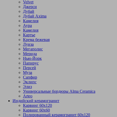
Velvet
Джерси
Дубай
Дубай Axima
Камелия
Аура
Камелия
Картье
Крема бежевая
Луиза
Мегаполис
Мерида
Нью-Йорк
Папирус
Персей
Муза
Сапфир
Эклипс
Элиз
Универсальные бордюры Alma Ceramica
Arteo
Индийский керамогранит
Карвинг 60х120
Карвинг 60х60
Полированный керамогранит 60х120