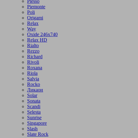
Plesso
Piemonte
Poli
Origami
Relax
Way
Oxide 246x740
Relax HD
Rialto
Rezzo
Richard
Rivoli
Roxana
Riola
Salvia
Rocko
Ликаон
Solar
Sonata
Scandi
Selesta
Sunrise
Singapore
Slash
Slate Rock