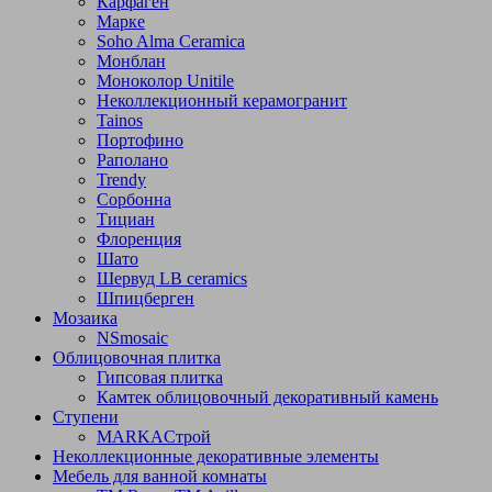
Карфаген
Марке
Soho Alma Ceramica
Монблан
Моноколор Unitile
Неколлекционный керамогранит
Tainos
Портофино
Раполано
Trendy
Сорбонна
Тициан
Флоренция
Шато
Шервуд LB ceramics
Шпицберген
Мозаика
NSmosaic
Облицовочная плитка
Гипсовая плитка
Камтек облицовочный декоративный камень
Ступени
МARKAСтрой
Неколлекционные декоративные элементы
Мебель для ванной комнаты