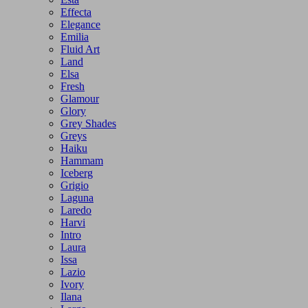
Effecta
Elegance
Emilia
Fluid Art
Land
Elsa
Fresh
Glamour
Glory
Grey Shades
Greys
Haiku
Hammam
Iceberg
Grigio
Laguna
Laredo
Harvi
Intro
Laura
Issa
Lazio
Ivory
Ilana