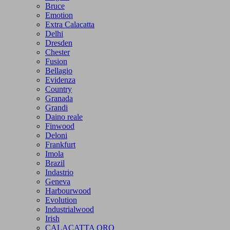
Bruce
Emotion
Extra Calacatta
Delhi
Dresden
Chester
Fusion
Bellagio
Evidenza
Country
Granada
Grandi
Daino reale
Finwood
Deloni
Frankfurt
Imola
Brazil
Indastrio
Geneva
Harbourwood
Evolution
Industrialwood
Irish
CALACATTA ORO