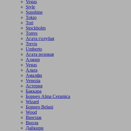
Vegas
Style
Sunshine
Tokio
Tori
Stockholm
Torres
Агата голубая
Trevis
Umberto
Агата розовая
Алжир
Vegas
Альта
Амалфи
Venezia
Астерия
Баккара
Борнео Alma Ceramica
Wizard
Борнео Belani
Wood
Винтаж
Виола
Дайкири