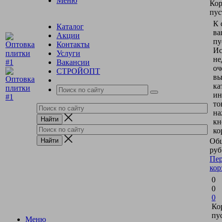
Меню
Кор
пус
К 
Каталог
ва
Акции
пу
Контакты
Ис
Услуги
не
Вакансии
оч
СТРОЙОПТ
вы
ка
ин
то
на
кн
ко
Общ
руб
Пер
кор
0
0
0
Ко
пу
Меню