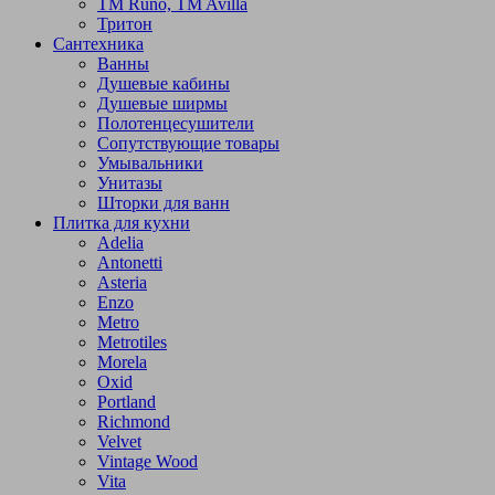
TM Runo, TM Avilla
Тритон
Сантехника
Ванны
Душевые кабины
Душевые ширмы
Полотенцесушители
Сопутствующие товары
Умывальники
Унитазы
Шторки для ванн
Плитка для кухни
Adelia
Antonetti
Asteria
Enzo
Metro
Metrotiles
Morela
Oxid
Portland
Richmond
Velvet
Vintage Wood
Vita