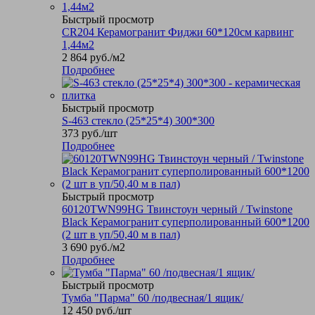
Быстрый просмотр
CR204 Керамогранит Фиджи 60*120см карвинг
1,44м2
2 864
руб.
/м2
Подробнее
Быстрый просмотр
S-463 стекло (25*25*4) 300*300
373
руб.
/шт
Подробнее
Быстрый просмотр
60120TWN99HG Твинстоун черный / Twinstone
Black Керамогранит суперполированный 600*1200
(2 шт в уп/50,40 м в пал)
3 690
руб.
/м2
Подробнее
Быстрый просмотр
Тумба "Парма" 60 /подвесная/1 ящик/
12 450
руб.
/шт