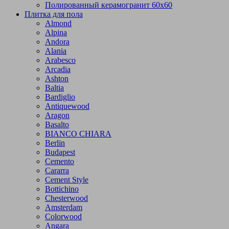
Полированный керамогранит 60х60
Плитка для пола
Almond
Alpina
Andora
Alania
Arabesco
Arcadia
Ashton
Baltia
Bardiglio
Antiquewood
Aragon
Basalto
BIANCO CHIARA
Berlin
Budapest
Cemento
Cararra
Cement Style
Bottichino
Chesterwood
Amsterdam
Colorwood
Angara