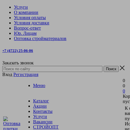
Услуги
О компании
Условия оплаты
Условия доставки
Вопрос-ответ
Юр. Лицам
Оптовка стройматериалов
+7 (4722) 25-06-06
Заказать звонок
Вход
Регистрация
0
Меню
0
0
Кор
Каталог
пус
Акции
К 
Контакты
ва
Услуги
пу
Вакансии
Ис
СТРОЙОПТ
не