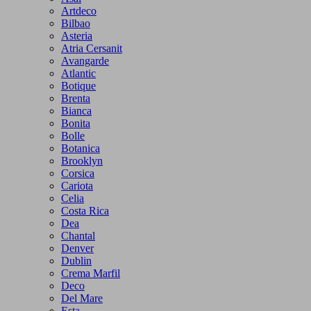
Artdeco
Bilbao
Asteria
Atria Cersanit
Avangarde
Atlantic
Botique
Brenta
Bianca
Bonita
Bolle
Botanica
Brooklyn
Corsica
Cariota
Celia
Costa Rica
Dea
Chantal
Denver
Dublin
Crema Marfil
Deco
Del Mare
Esta