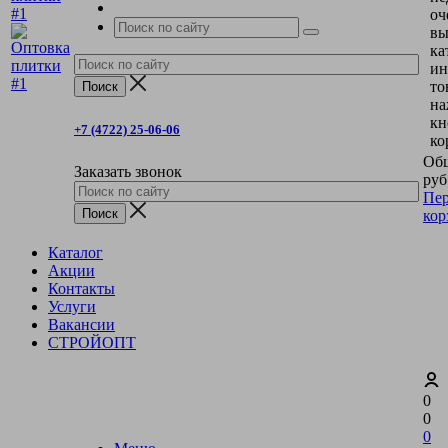
оч
вы
ка
ин
то
на
кн
+7 (4722) 25-06-06
ко
Общ
Заказать звонок
руб
Пер
кор
Каталог
Акции
Контакты
Услуги
Вакансии
СТРОЙОПТ
0
0
0