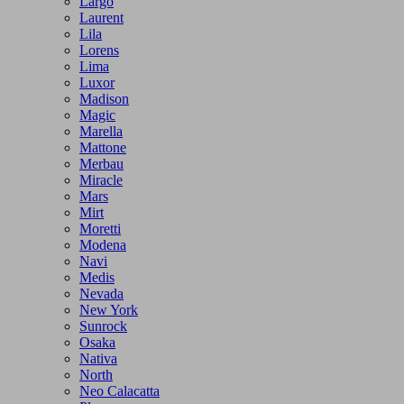
Largo
Laurent
Lila
Lorens
Lima
Luxor
Madison
Magic
Marella
Mattone
Merbau
Miracle
Mars
Mirt
Moretti
Modena
Navi
Medis
Nevada
New York
Sunrock
Osaka
Nativa
North
Neo Calacatta