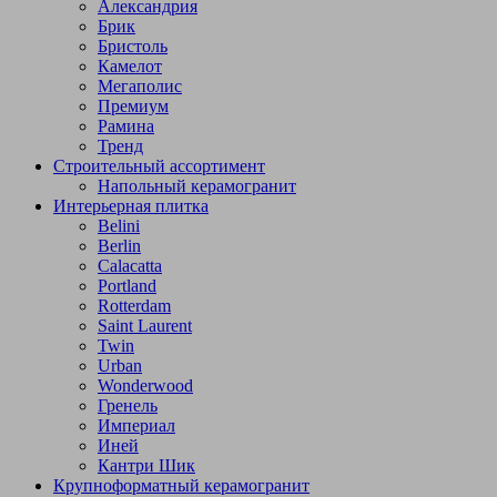
Александрия
Брик
Бристоль
Камелот
Мегаполис
Премиум
Рамина
Тренд
Строительный ассортимент
Напольный керамогранит
Интерьерная плитка
Belini
Berlin
Calacatta
Portland
Rotterdam
Saint Laurent
Twin
Urban
Wonderwood
Гренель
Империал
Иней
Кантри Шик
Крупноформатный керамогранит