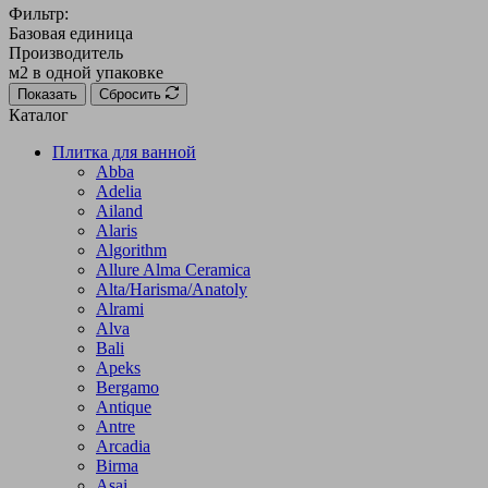
Фильтр:
Базовая единица
Производитель
м2 в одной упаковке
Показать
Сбросить
Каталог
Плитка для ванной
Abba
Adelia
Ailand
Alaris
Algorithm
Allure Alma Ceramica
Alta/Harisma/Anatoly
Alrami
Alva
Bali
Apeks
Bergamo
Antique
Antre
Arcadia
Birma
Asai