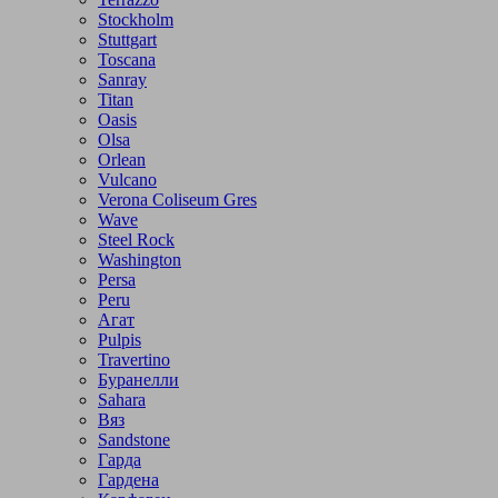
Stockholm
Stuttgart
Toscana
Sanray
Titan
Oasis
Olsa
Orlean
Vulcano
Verona Coliseum Gres
Wave
Steel Rock
Washington
Persa
Peru
Агат
Pulpis
Travertino
Буранелли
Sahara
Вяз
Sandstone
Гарда
Гардена