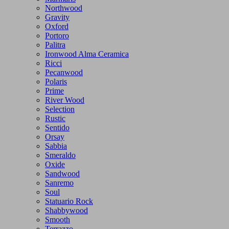
Northwood
Gravity
Oxford
Portoro
Palitra
Ironwood Alma Ceramica
Ricci
Pecanwood
Polaris
Prime
River Wood
Selection
Rustic
Sentido
Orsay
Sabbia
Smeraldo
Oxide
Sandwood
Sanremo
Soul
Statuario Rock
Shabbywood
Smooth
Terrazzo