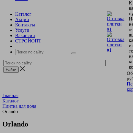
К
в
пу
Каталог
И
Акции
н
Контакты
о
Услуги
в
Вакансии
к
СТРОЙОПТ
и
т
н
к
к
Об
руб
Пе
ко
Главная
Каталог
Плитка для пола
Orlando
Orlando