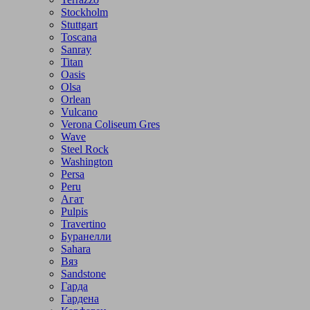
Stockholm
Stuttgart
Toscana
Sanray
Titan
Oasis
Olsa
Orlean
Vulcano
Verona Coliseum Gres
Wave
Steel Rock
Washington
Persa
Peru
Агат
Pulpis
Travertino
Буранелли
Sahara
Вяз
Sandstone
Гарда
Гардена