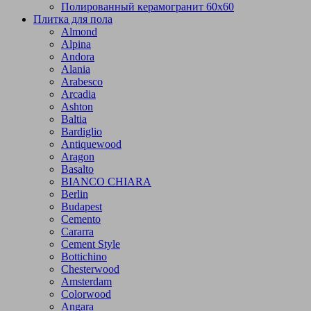
Полированный керамогранит 60х60
Плитка для пола
Almond
Alpina
Andora
Alania
Arabesco
Arcadia
Ashton
Baltia
Bardiglio
Antiquewood
Aragon
Basalto
BIANCO CHIARA
Berlin
Budapest
Cemento
Cararra
Cement Style
Bottichino
Chesterwood
Amsterdam
Colorwood
Angara