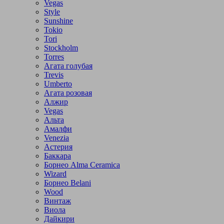
Vegas
Style
Sunshine
Tokio
Tori
Stockholm
Torres
Агата голубая
Trevis
Umberto
Агата розовая
Алжир
Vegas
Альта
Амалфи
Venezia
Астерия
Баккара
Борнео Alma Ceramica
Wizard
Борнео Belani
Wood
Винтаж
Виола
Дайкири