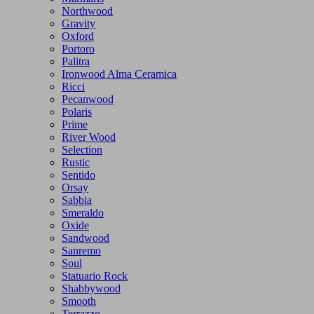
Northwood
Gravity
Oxford
Portoro
Palitra
Ironwood Alma Ceramica
Ricci
Pecanwood
Polaris
Prime
River Wood
Selection
Rustic
Sentido
Orsay
Sabbia
Smeraldo
Oxide
Sandwood
Sanremo
Soul
Statuario Rock
Shabbywood
Smooth
Terrazzo