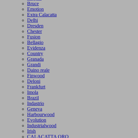
Bruce
Emotion
Extra Calacatta
Delhi
Dresden
Chester
Fusion
Bellagio
Evidenza
Country
Granada
Grandi
Daino reale
Finwood
Deloni
Frankfurt
Imola
Brazil
Indastrio
Geneva
Harbourwood
Evolution
Industrialwood
Irish
CALACATTA ORO