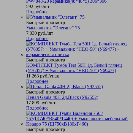
PW4848-20 керамика(48*48*5) 306*306
592
руб.
/шт
Подробнее
Быстрый просмотр
Умывальник "Элегант" 75
7 030
руб.
/шт
Подробнее
Быстрый просмотр
КОМПЛЕКТ Тумба Tera 50Н 1д. Белый глянец
(У76057) + Умывальник "НЕО-50" (У69477)
11 263
руб.
/упак
Подробнее
Быстрый просмотр
Пенал Gaula 40Н 2д.Black (У92552)
17 899
руб.
/шт
Подробнее
Быстрый просмотр