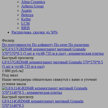
Alma Ceramica
Artkera Group
Azario
Belezza
Kefire
LCM
BRIS
Распродажа, скидки до 50%
Фильтр
По популярности
По алфавиту
По цене
По наличию
Быстрый просмотр
GFA57GRD04R керамогранит матовый Granada 570*570*8,5
(5 шт в уп/48,735 м в пал)
1 880
руб.
/м2
Под заказ
Наши менеджеры обязательно свяжутся с вами и уточнят
условия заказа
Быстрый просмотр
GFA114GRD04R керамогранит матовый Granada
570*1140*8,5