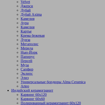
Velvet
Джерси
Дубай
Дубай Axima
Камелия
Аура
Камелия
Картье
Крема бежевая
Луиза
Мегаполис
Мерида
Нью-Йорк
Папирус
Персей
Муза
Сапфир
Эклипс
Элиз
Универсальные бордюры Alma Ceramica
Arteo
Индийский керамогранит
Карвинг 60х120
Карвинг 60х60
Полированный керамогранит 60х120