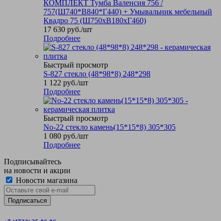
КОМПЛЕКТ Тумба Валенсия 756 /
757(Ш740*В840*Г440) + Умывальник мебельный
Квадро 75 (Ш750хВ180хГ460)
17 630
руб.
/шт
Подробнее
Быстрый просмотр
S-827 стекло (48*98*8) 248*298
1 122
руб.
/шт
Подробнее
Быстрый просмотр
No-22 стекло камень(15*15*8) 305*305
1 080
руб.
/шт
Подробнее
Подписывайтесь
на новости и акции
Новости магазина