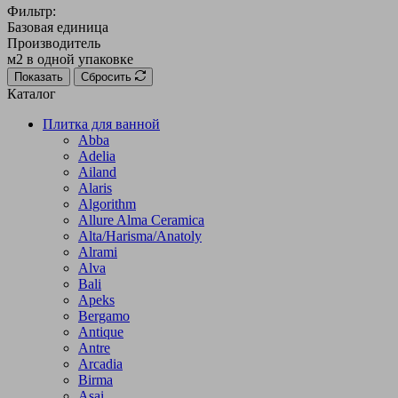
Фильтр:
Базовая единица
Производитель
м2 в одной упаковке
Показать
Сбросить
Каталог
Плитка для ванной
Abba
Adelia
Ailand
Alaris
Algorithm
Allure Alma Ceramica
Alta/Harisma/Anatoly
Alrami
Alva
Bali
Apeks
Bergamo
Antique
Antre
Arcadia
Birma
Asai