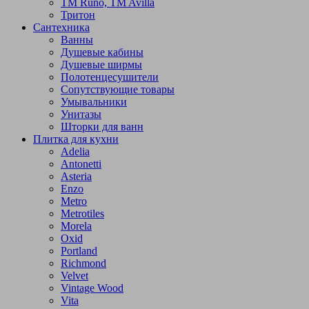
TM Runo, TM Avilla
Тритон
Сантехника
Ванны
Душевые кабины
Душевые ширмы
Полотенцесушители
Сопутствующие товары
Умывальники
Унитазы
Шторки для ванн
Плитка для кухни
Adelia
Antonetti
Asteria
Enzo
Metro
Metrotiles
Morela
Oxid
Portland
Richmond
Velvet
Vintage Wood
Vita