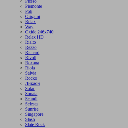
Plesso
Piemonte
Poli
Origami
Relax
Way
Oxide 246x740
Relax HD
Rialto
Rezzo
Richard
Rivoli
Roxana
Riola
Salvia
Rocko
Ликаон
Solar
Sonata
Scandi
Selesta
Sunrise
Singapore
Slash
Slate Rock