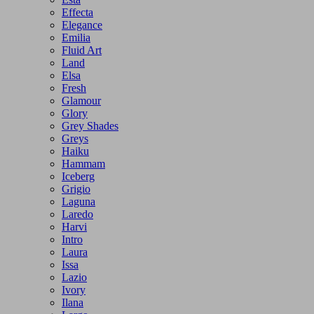
Effecta
Elegance
Emilia
Fluid Art
Land
Elsa
Fresh
Glamour
Glory
Grey Shades
Greys
Haiku
Hammam
Iceberg
Grigio
Laguna
Laredo
Harvi
Intro
Laura
Issa
Lazio
Ivory
Ilana