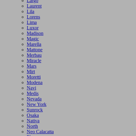
Largo
Laurent
Lila
Lorens
Lima
Luxor
Madison
Magic
Marella
Mattone
Merbau
Miracle
Mars
Mirt
Moretti
Modena
Navi
Medis
Nevada
New York
Sunrock
Osaka
Nativa
North
Neo Calacatta