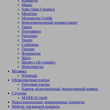
Карфаген
Марке
Soho Alma Ceramica
Монблан
Моноколор Unitile
Неколлекционный керамогранит
Tainos
Портофино
Раполано
Trendy
Сорбонна
Тициан
Флоренция
Шато
Шервуд LB ceramics
Шпицберген
Мозаика
NSmosaic
Облицовочная плитка
Гипсовая плитка
Камтек облицовочный декоративный камень
Ступени
МARKAСтрой
Неколлекционные декоративные элементы
Мебель для ванной комнаты