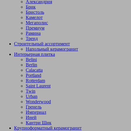
Александрия
Брик
Бристоль
Камелот
Мегаполис
Премиум
Рамина
Тренд
Строительный ассортимент
Напольный керамогранит
Интерьерная плитка
Belini
Berlin
Calacatta
Portland
Rotterdam
Saint Laurent
Twin
Urban
Wonderwood
Гренель
Империал
Иней
Кантри Шик
Крупноформатный керамогранит