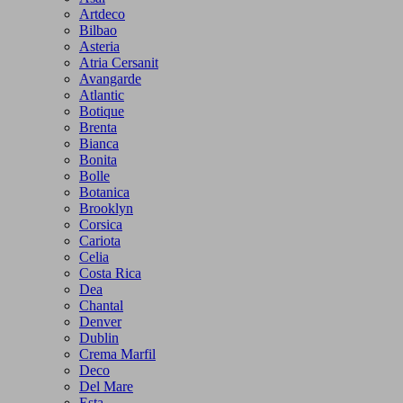
Artdeco
Bilbao
Asteria
Atria Cersanit
Avangarde
Atlantic
Botique
Brenta
Bianca
Bonita
Bolle
Botanica
Brooklyn
Corsica
Cariota
Celia
Costa Rica
Dea
Chantal
Denver
Dublin
Crema Marfil
Deco
Del Mare
Esta