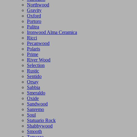
Northwood
Gravity
Oxford
Portoro
Palitra
Ironwood Alma Ceramica
Ricci
Pecanwood
Polaris
Prime
River Wood
Selection
Rustic
Sentido
Orsay
Sabbia
Smeraldo
Oxide
Sandwood
Sanremo
Soul
Statuario Rock
Shabbywood
Smooth
Terrazzo