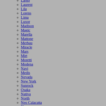
Largo
Laurent
Lila
Lorens
Lima
Luxor
Madison
Magic
Marella
Mattone
Merbau
Miracle
Mars
Mirt
Moretti
Modena
Navi
Medis
Nevada
New York
Sunrock
Osaka
Nativa
North
Neo Calacatta