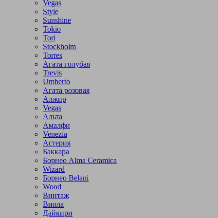
Vegas
Style
Sunshine
Tokio
Tori
Stockholm
Torres
Агата голубая
Trevis
Umberto
Агата розовая
Алжир
Vegas
Альта
Амалфи
Venezia
Астерия
Баккара
Борнео Alma Ceramica
Wizard
Борнео Belani
Wood
Винтаж
Виола
Дайкири