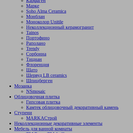
Карфаген
Марке
Soho Alma Ceramica
Монблан
Моноколор Unitile
Неколлекционный керамогранит
Tainos
Портофино
Раполано
Trendy
Сорбонна
Тициан
Флоренция
Шато
Шервуд LB ceramics
Шпицберген
Мозаика
NSmosaic
Облицовочная плитка
Гипсовая плитка
Камтек облицовочный декоративный камень
Ступени
МARKAСтрой
Неколлекционные декоративные элементы
Мебель для ванной комнаты