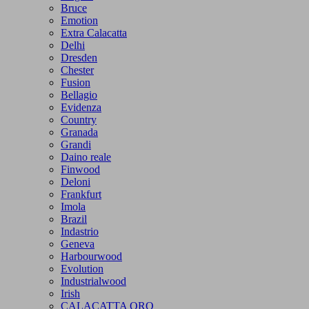
Bruce
Emotion
Extra Calacatta
Delhi
Dresden
Chester
Fusion
Bellagio
Evidenza
Country
Granada
Grandi
Daino reale
Finwood
Deloni
Frankfurt
Imola
Brazil
Indastrio
Geneva
Harbourwood
Evolution
Industrialwood
Irish
CALACATTA ORO