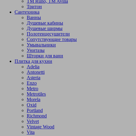
TM Runo, TM Avilla
Тритон
Сантехника
Ванны
Душевые кабины
Душевые ширмы
Полотенцесушители
Сопутствующие товары
Умывальники
Унитазы
Шторки для ванн
Плитка для кухни
Adelia
Antonetti
Asteria
Enzo
Metro
Metrotiles
Morela
Oxid
Portland
Richmond
Velvet
Vintage Wood
Vita