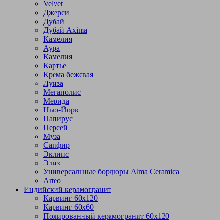
Velvet
Джерси
Дубай
Дубай Axima
Камелия
Аура
Камелия
Картье
Крема бежевая
Луиза
Мегаполис
Мерида
Нью-Йорк
Папирус
Персей
Муза
Сапфир
Эклипс
Элиз
Универсальные бордюры Alma Ceramica
Arteo
Индийский керамогранит
Карвинг 60х120
Карвинг 60х60
Полированный керамогранит 60х120