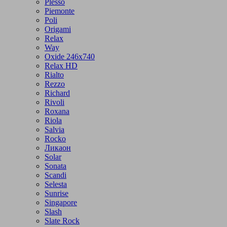
Plesso
Piemonte
Poli
Origami
Relax
Way
Oxide 246x740
Relax HD
Rialto
Rezzo
Richard
Rivoli
Roxana
Riola
Salvia
Rocko
Ликаон
Solar
Sonata
Scandi
Selesta
Sunrise
Singapore
Slash
Slate Rock