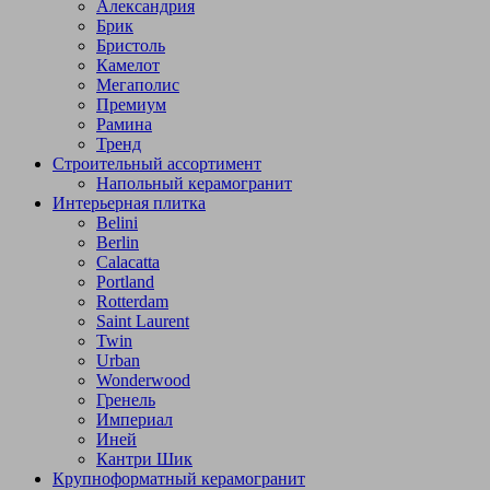
Александрия
Брик
Бристоль
Камелот
Мегаполис
Премиум
Рамина
Тренд
Строительный ассортимент
Напольный керамогранит
Интерьерная плитка
Belini
Berlin
Calacatta
Portland
Rotterdam
Saint Laurent
Twin
Urban
Wonderwood
Гренель
Империал
Иней
Кантри Шик
Крупноформатный керамогранит