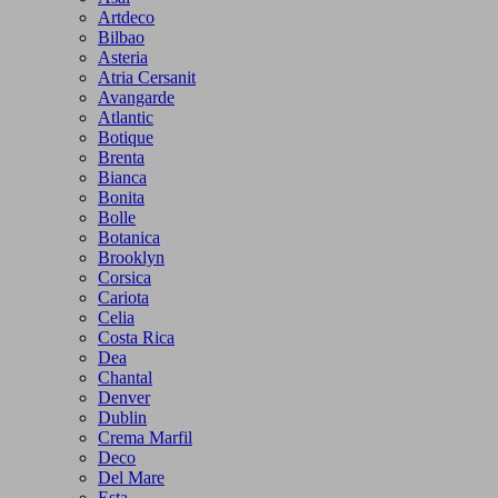
Artdeco
Bilbao
Asteria
Atria Cersanit
Avangarde
Atlantic
Botique
Brenta
Bianca
Bonita
Bolle
Botanica
Brooklyn
Corsica
Cariota
Celia
Costa Rica
Dea
Chantal
Denver
Dublin
Crema Marfil
Deco
Del Mare
Esta