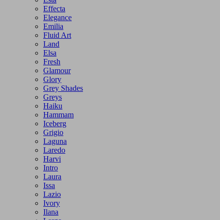
Effecta
Elegance
Emilia
Fluid Art
Land
Elsa
Fresh
Glamour
Glory
Grey Shades
Greys
Haiku
Hammam
Iceberg
Grigio
Laguna
Laredo
Harvi
Intro
Laura
Issa
Lazio
Ivory
Ilana