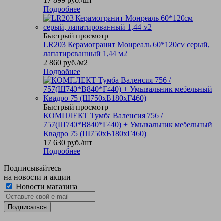
17 899
руб.
/шт
Подробнее
Быстрый просмотр
LR203 Керамогранит Монреаль 60*120см серый,
лапатированный 1,44 м2
2 860
руб.
/м2
Подробнее
Быстрый просмотр
КОМПЛЕКТ Тумба Валенсия 756 /
757(Ш740*В840*Г440) + Умывальник мебельный
Квадро 75 (Ш750хВ180хГ460)
17 630
руб.
/шт
Подробнее
Подписывайтесь
на новости и акции
Новости магазина