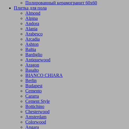
Полированный керамогранит 60х60
Плитка для пола
Almond
Alpina
Andora
Alania
Arabesco
Arcadia
Ashton
Baltia
Bardiglio
Antiquewood
Aragon
Basalto
BIANCO CHIARA
Berlin
Budapest
Cemento
Cararra
Cement Style
Bottichino
Chesterwood
Amsterdam
Colorwood
Angara