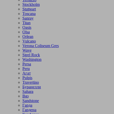
Stockholm
Stuttgart
Toscana
Sanray
Titan
Oasis
Olsa
Orlean
Vulcano
Verona Coliseum Gres
Wave
Steel Rock
Washington
Persa
Peru
Агат
Pulpis
Travertino
Буранелли
Sahara
Вяз
Sandstone
Гарда
Гардена