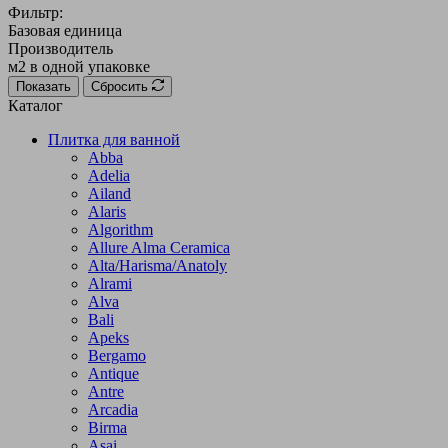
Фильтр:
Базовая единица
Производитель
м2 в одной упаковке
Показать
Сбросить
Каталог
Плитка для ванной
Abba
Adelia
Ailand
Alaris
Algorithm
Allure Alma Ceramica
Alta/Harisma/Anatoly
Alrami
Alva
Bali
Apeks
Bergamo
Antique
Antre
Arcadia
Birma
Asai