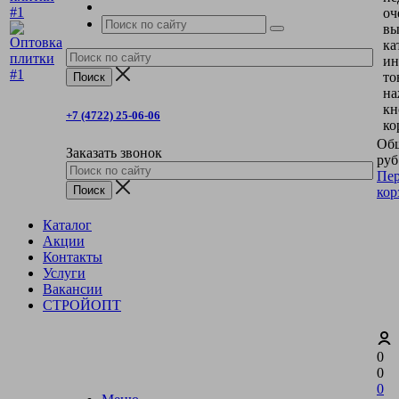
оч
вы
ка
ин
то
на
кн
+7 (4722) 25-06-06
ко
Общ
Заказать звонок
руб
Пер
кор
Каталог
Акции
Контакты
Услуги
Вакансии
СТРОЙОПТ
0
0
0