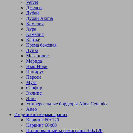
Velvet
Джерси
Дубай
Дубай Axima
Камелия
Аура
Камелия
Картье
Крема бежевая
Луиза
Мегаполис
Мерида
Нью-Йорк
Папирус
Персей
Муза
Сапфир
Эклипс
Элиз
Универсальные бордюры Alma Ceramica
Arteo
Индийский керамогранит
Карвинг 60х120
Карвинг 60х60
Полированный керамогранит 60х120