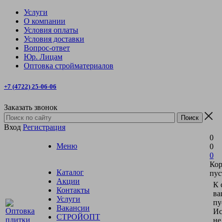
Услуги
О компании
Условия оплаты
Условия доставки
Вопрос-ответ
Юр. Лицам
Оптовка стройматериалов
+7 (4722) 25-06-06
Заказать звонок
Вход
Регистрация
0
Меню
0
0
Кор
Каталог
пус
Акции
К 
Контакты
ва
Услуги
пу
Вакансии
Ис
СТРОЙОПТ
не