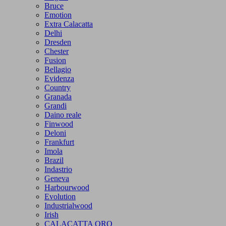
Bruce
Emotion
Extra Calacatta
Delhi
Dresden
Chester
Fusion
Bellagio
Evidenza
Country
Granada
Grandi
Daino reale
Finwood
Deloni
Frankfurt
Imola
Brazil
Indastrio
Geneva
Harbourwood
Evolution
Industrialwood
Irish
CALACATTA ORO