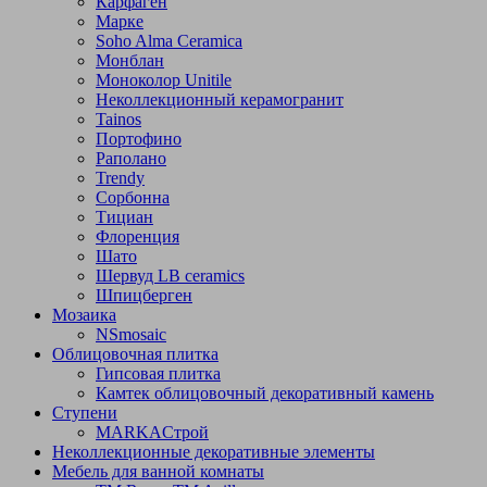
Карфаген
Марке
Soho Alma Ceramica
Монблан
Моноколор Unitile
Неколлекционный керамогранит
Tainos
Портофино
Раполано
Trendy
Сорбонна
Тициан
Флоренция
Шато
Шервуд LB ceramics
Шпицберген
Мозаика
NSmosaic
Облицовочная плитка
Гипсовая плитка
Камтек облицовочный декоративный камень
Ступени
МARKAСтрой
Неколлекционные декоративные элементы
Мебель для ванной комнаты