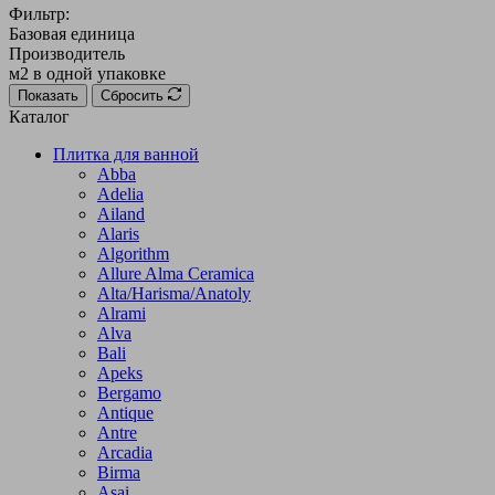
Фильтр:
Базовая единица
Производитель
м2 в одной упаковке
Показать
Сбросить
Каталог
Плитка для ванной
Abba
Adelia
Ailand
Alaris
Algorithm
Allure Alma Ceramica
Alta/Harisma/Anatoly
Alrami
Alva
Bali
Apeks
Bergamo
Antique
Antre
Arcadia
Birma
Asai