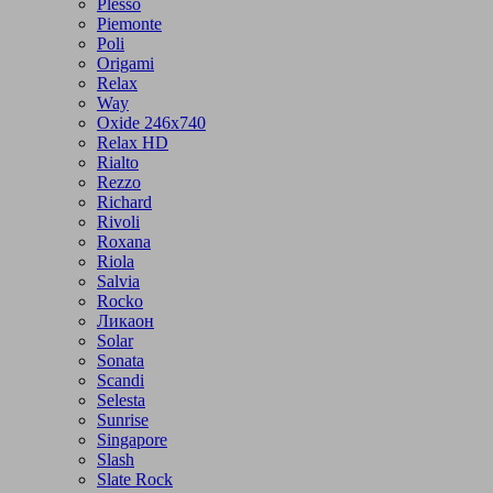
Plesso
Piemonte
Poli
Origami
Relax
Way
Oxide 246x740
Relax HD
Rialto
Rezzo
Richard
Rivoli
Roxana
Riola
Salvia
Rocko
Ликаон
Solar
Sonata
Scandi
Selesta
Sunrise
Singapore
Slash
Slate Rock