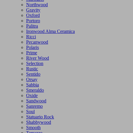
Northwood
Gravity
Oxford
Portoro
Palitra
Ironwood Alma Ceramica
Ricci
Pecanwood
Polaris
Prime
River Wood
Selection
Rustic
Sentido
Orsay
Sabbia
Smeraldo
Oxide
Sandwood
Sanremo
Soul
Statuario Rock
Shabbywood
Smooth
Terrazzo