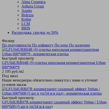
Alma Ceramica
Artkera Group
Azario
Belezza
Kefire
LCM
BRIS
Распродажа, скидки до 50%
Фильтр
По популярности
По алфавиту
По цене
По наличию
Быстрый просмотр
GFU04URB04R (S) плитка напольная керамогранитная Urban
600*600*9
2 195
руб.
/м2
Под заказ
Наши менеджеры обязательно свяжутся с вами и уточнят
условия заказа
Быстрый просмотр
GFU04URB07R керамогранит сахарный эффект Урбан / Urban
600*600 (5 шт в уп/54 м в пал)