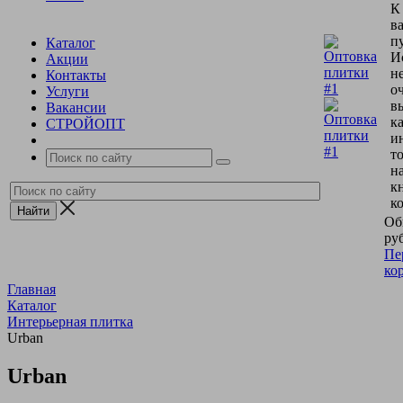
К
в
пу
Каталог
И
Акции
н
Контакты
о
Услуги
в
Вакансии
к
СТРОЙОПТ
и
т
н
к
к
Об
руб
Пе
ко
Главная
Каталог
Интерьерная плитка
Urban
Urban