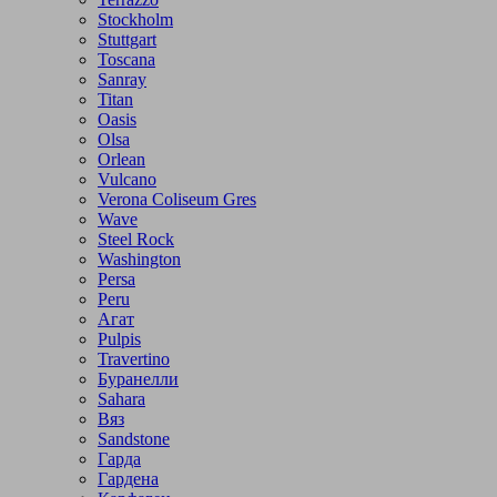
Stockholm
Stuttgart
Toscana
Sanray
Titan
Oasis
Olsa
Orlean
Vulcano
Verona Coliseum Gres
Wave
Steel Rock
Washington
Persa
Peru
Агат
Pulpis
Travertino
Буранелли
Sahara
Вяз
Sandstone
Гарда
Гардена