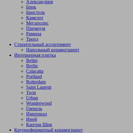
Александрия
Брик
Бристоль
Камелот
Мегаполис
Премиум
Рамина
Тренд
Строительный ассортимент
Напольный керамогранит
Интерьерная плитка
Belini
Berlin
Calacatta
Portland
Rotterdam
Saint Laurent
Twin
Urban
Wonderwood
Гренель
Империал
Иней
Кантри Шик
Крупноформатный керамогранит