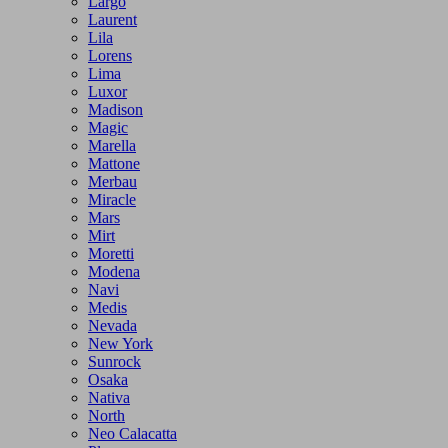
Largo
Laurent
Lila
Lorens
Lima
Luxor
Madison
Magic
Marella
Mattone
Merbau
Miracle
Mars
Mirt
Moretti
Modena
Navi
Medis
Nevada
New York
Sunrock
Osaka
Nativa
North
Neo Calacatta