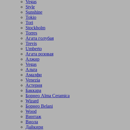
Vegas
Style
Sunshine
Tokio
Tori
Stockholm
Torres
Агата голубая
Trevis
Umberto
Агата розовая
Алжир
Vegas
Альта
Амалфи
Venezia
Астерия
Баккара
Борнео Alma Ceramica
Wizard
Борнео Belani
Wood
Винтаж
Виола
Дайкири