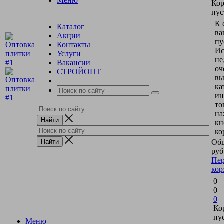
Меню
Кор
пус
К 
Каталог
ва
Акции
пу
Контакты
Ис
Услуги
не
Вакансии
оч
СТРОЙОПТ
вы
ка
ин
то
на
кн
ко
Общ
руб
Пер
кор
0
0
0
Ко
пу
Меню