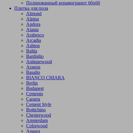
Полированный керамогранит 60х60
Плитка для пола
Almond
Alpina
Andora
Alania
Arabesco
Arcadia
Ashton
Baltia
Bardiglio
Antiquewood
Aragon
Basalto
BIANCO CHIARA
Berlin
Budapest
Cemento
Cararra
Cement Style
Bottichino
Chesterwood
Amsterdam
Colorwood
Angara