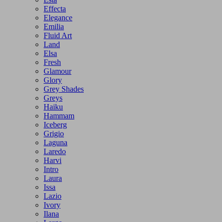
Effecta
Elegance
Emilia
Fluid Art
Land
Elsa
Fresh
Glamour
Glory
Grey Shades
Greys
Haiku
Hammam
Iceberg
Grigio
Laguna
Laredo
Harvi
Intro
Laura
Issa
Lazio
Ivory
Ilana