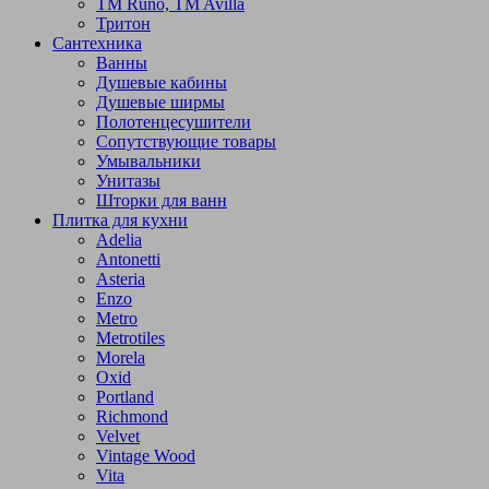
TM Runo, TM Avilla
Тритон
Сантехника
Ванны
Душевые кабины
Душевые ширмы
Полотенцесушители
Сопутствующие товары
Умывальники
Унитазы
Шторки для ванн
Плитка для кухни
Adelia
Antonetti
Asteria
Enzo
Metro
Metrotiles
Morela
Oxid
Portland
Richmond
Velvet
Vintage Wood
Vita