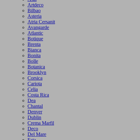
Artdeco
Bilbao
Asteria
Atria Cersanit
Avangarde
Atlantic
Botique
Brenta
Bianca
Bonita
Bolle
Botanica
Brooklyn
Corsica
Cariota
Celia
Costa Rica
Dea
Chantal
Denver
Dublin
Crema Marfil
Deco
Del Mare
Esta