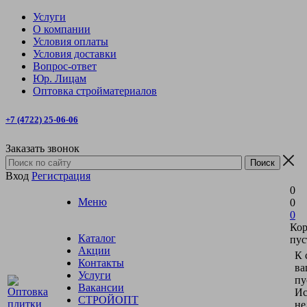
Услуги
О компании
Условия оплаты
Условия доставки
Вопрос-ответ
Юр. Лицам
Оптовка стройматериалов
+7 (4722) 25-06-06
Заказать звонок
Вход
Регистрация
0
Меню
0
0
Кор
Каталог
пус
Акции
К 
Контакты
ва
Услуги
пу
Вакансии
Ис
СТРОЙОПТ
не