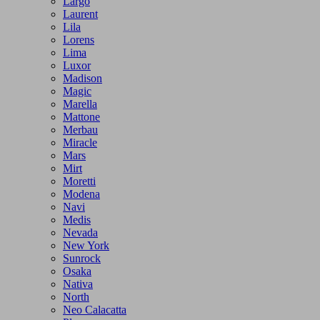
Largo
Laurent
Lila
Lorens
Lima
Luxor
Madison
Magic
Marella
Mattone
Merbau
Miracle
Mars
Mirt
Moretti
Modena
Navi
Medis
Nevada
New York
Sunrock
Osaka
Nativa
North
Neo Calacatta