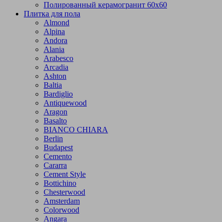
Полированный керамогранит 60х60
Плитка для пола
Almond
Alpina
Andora
Alania
Arabesco
Arcadia
Ashton
Baltia
Bardiglio
Antiquewood
Aragon
Basalto
BIANCO CHIARA
Berlin
Budapest
Cemento
Cararra
Cement Style
Bottichino
Chesterwood
Amsterdam
Colorwood
Angara