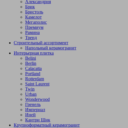
Александрия
Брик
Бристоль
Камелот
Мегаполис
Премиум
Рамина
Тренд
Строительный ассортимент
Напольный керамогранит
Интерьерная плитка
Belini
Berlin
Calacatta
Portland
Rotterdam
Saint Laurent
Twin
Urban
Wonderwood
Гренель
Империал
Иней
Кантри Шик
Крупноформатный керамогранит