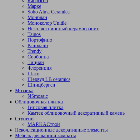
Карфаген
Марке
Soho Alma Ceramica
Монблан
Моноколор Unitile
Неколлекционный керамогранит
Tainos
Портофино
Раполано
Trendy
Сорбонна
Тициан
Флоренция
Шато
Шервуд LB ceramics
Шпицберген
Мозаика
NSmosaic
Облицовочная плитка
Гипсовая плитка
Камтек облицовочный декоративный камень
Ступени
МARKAСтрой
Неколлекционные декоративные элементы
Мебель для ванной комнаты