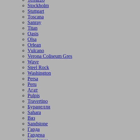
Stockholm
Stuttgart
Toscana
Sanray
Titan
Oasis
Olsa
Orlean
Vulcano
Verona Coliseum Gres
Wave
Steel Rock
Washington
Persa
Peru
Агат
Pulpis
Travertino
Буранелли
Sahara
Вяз
Sandstone
Гарда
Гардена