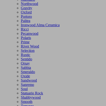
Northwood
Gravity
Oxford
Portoro
Palitra
Ironwood Alma Ceramica
Ricci
Pecanwood
Polaris
Prime
River Wood
Selection
Rustic
Sentido
Orsay
Sabbia
Smeraldo
Oxide
Sandwood
Sanremo
Soul
Statuario Rock
Shabbywood
Smooth
Terrazzo