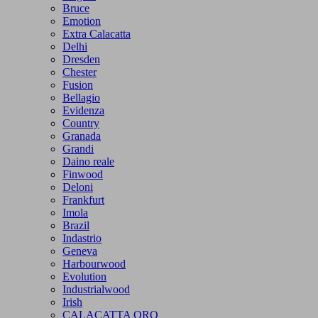
Bruce
Emotion
Extra Calacatta
Delhi
Dresden
Chester
Fusion
Bellagio
Evidenza
Country
Granada
Grandi
Daino reale
Finwood
Deloni
Frankfurt
Imola
Brazil
Indastrio
Geneva
Harbourwood
Evolution
Industrialwood
Irish
CALACATTA ORO