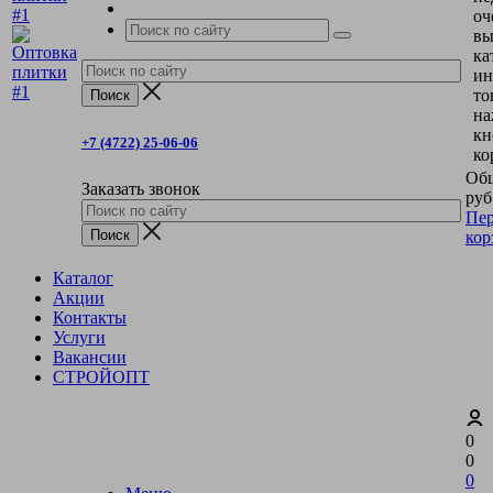
оч
вы
ка
ин
то
на
кн
+7 (4722) 25-06-06
ко
Общ
Заказать звонок
руб
Пер
кор
Каталог
Акции
Контакты
Услуги
Вакансии
СТРОЙОПТ
0
0
0