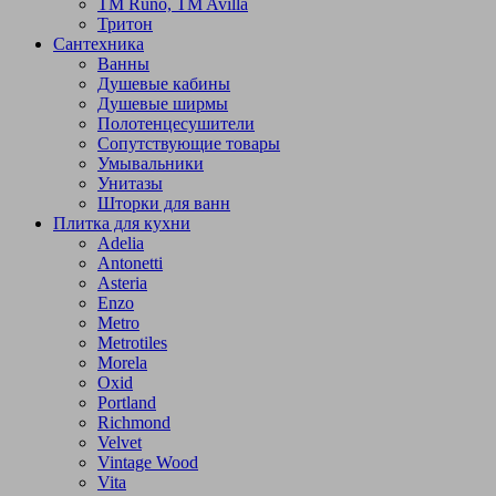
TM Runo, TM Avilla
Тритон
Сантехника
Ванны
Душевые кабины
Душевые ширмы
Полотенцесушители
Сопутствующие товары
Умывальники
Унитазы
Шторки для ванн
Плитка для кухни
Adelia
Antonetti
Asteria
Enzo
Metro
Metrotiles
Morela
Oxid
Portland
Richmond
Velvet
Vintage Wood
Vita