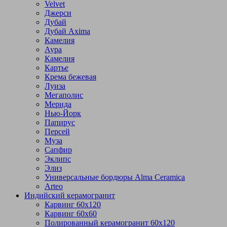
Velvet
Джерси
Дубай
Дубай Axima
Камелия
Аура
Камелия
Картье
Крема бежевая
Луиза
Мегаполис
Мерида
Нью-Йорк
Папирус
Персей
Муза
Сапфир
Эклипс
Элиз
Универсальные бордюры Alma Ceramica
Arteo
Индийский керамогранит
Карвинг 60х120
Карвинг 60х60
Полированный керамогранит 60х120