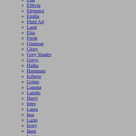
Effecta
Elegance
Emilia
Fluid Art
Land
Elsa
Fresh
Glamour
Glory
Grey Shades
Greys
Haiku
Hammam
Iceberg
Grigio
Laguna
Laredo
Harvi
Intro
Laura
Issa
Lazio
Ivory
Ilana