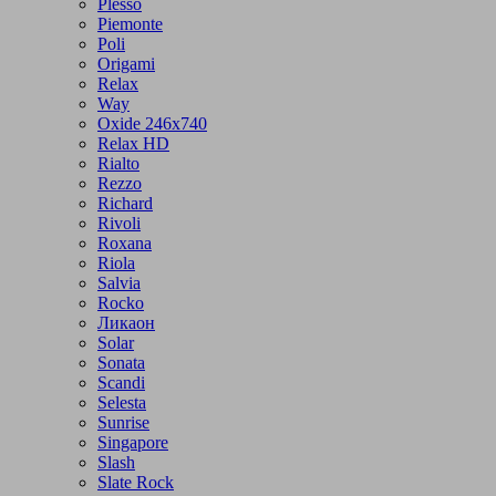
Plesso
Piemonte
Poli
Origami
Relax
Way
Oxide 246x740
Relax HD
Rialto
Rezzo
Richard
Rivoli
Roxana
Riola
Salvia
Rocko
Ликаон
Solar
Sonata
Scandi
Selesta
Sunrise
Singapore
Slash
Slate Rock