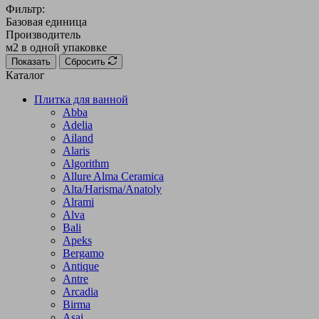
Фильтр:
Базовая единица
Производитель
м2 в одной упаковке
Показать
Сбросить
Каталог
Плитка для ванной
Abba
Adelia
Ailand
Alaris
Algorithm
Allure Alma Ceramica
Alta/Harisma/Anatoly
Alrami
Alva
Bali
Apeks
Bergamo
Antique
Antre
Arcadia
Birma
Asai