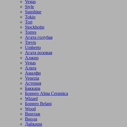
Vegas
Style
Sunshine
Tokio
Tori
Stockholm
Torres
Агата голубая
Trevis
Umberto
Агата розовая
Алжир
Vegas
Альта
Амалфи
Venezia
Астерия
Баккара
Борнео Alma Ceramica
Wizard
Борнео Belani
Wood
Винтаж
Виола
Дайкири