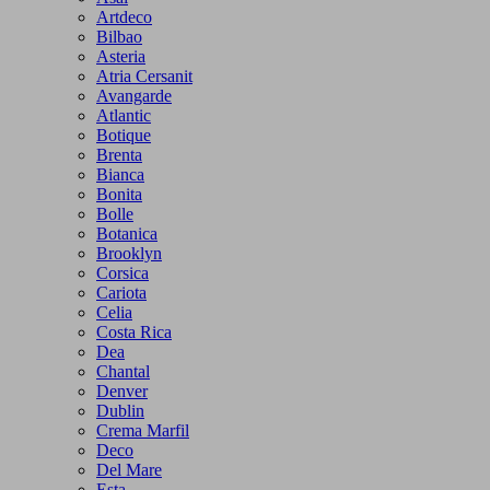
Artdeco
Bilbao
Asteria
Atria Cersanit
Avangarde
Atlantic
Botique
Brenta
Bianca
Bonita
Bolle
Botanica
Brooklyn
Corsica
Cariota
Celia
Costa Rica
Dea
Chantal
Denver
Dublin
Crema Marfil
Deco
Del Mare
Esta