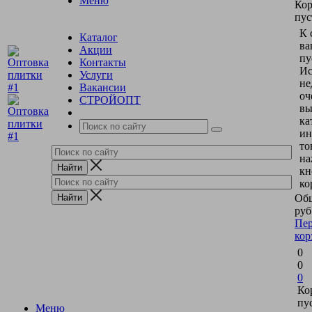
Меню
Кор
пус
К 
Каталог
ва
Акции
пу
Контакты
Ис
Услуги
не
Вакансии
оч
СТРОЙОПТ
вы
ка
ин
то
на
кн
ко
Общ
руб
Пер
кор
0
0
0
Ко
пу
Меню