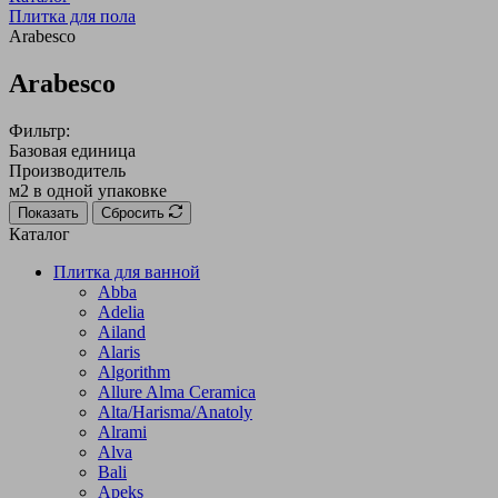
Плитка для пола
Arabesco
Arabesco
Фильтр:
Базовая единица
Производитель
м2 в одной упаковке
Показать
Сбросить
Каталог
Плитка для ванной
Abba
Adelia
Ailand
Alaris
Algorithm
Allure Alma Ceramica
Alta/Harisma/Anatoly
Alrami
Alva
Bali
Apeks