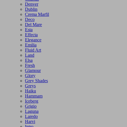
Denver
Dublin
Crema Marfil
Deco
Del Mare
Esta
Effecta
Elegance
Emilia
Fluid Art
Land
Elsa
Fresh
Glamour
Glory
Grey Shades
Greys
Haiku
Hammam
Iceberg
Grigio
Laguna
Laredo
Harvi
Intro