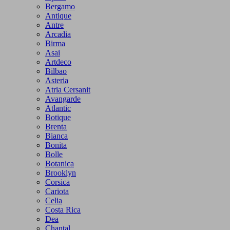
Bergamo
Antique
Antre
Arcadia
Birma
Asai
Artdeco
Bilbao
Asteria
Atria Cersanit
Avangarde
Atlantic
Botique
Brenta
Bianca
Bonita
Bolle
Botanica
Brooklyn
Corsica
Cariota
Celia
Costa Rica
Dea
Chantal