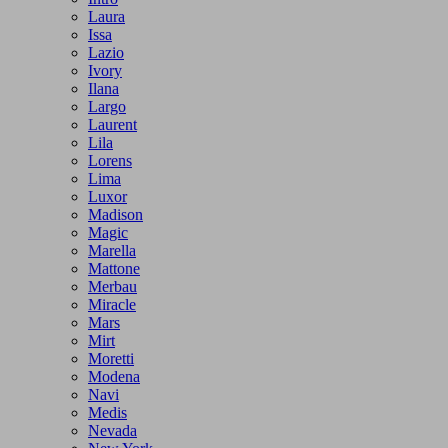
Laura
Issa
Lazio
Ivory
Ilana
Largo
Laurent
Lila
Lorens
Lima
Luxor
Madison
Magic
Marella
Mattone
Merbau
Miracle
Mars
Mirt
Moretti
Modena
Navi
Medis
Nevada