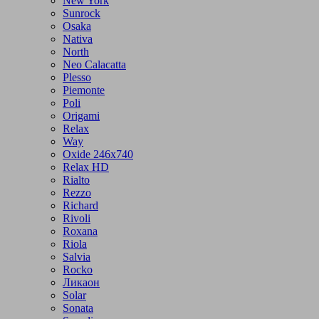
New York
Sunrock
Osaka
Nativa
North
Neo Calacatta
Plesso
Piemonte
Poli
Origami
Relax
Way
Oxide 246x740
Relax HD
Rialto
Rezzo
Richard
Rivoli
Roxana
Riola
Salvia
Rocko
Ликаон
Solar
Sonata