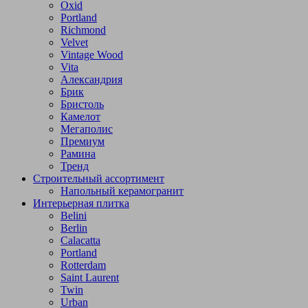
Oxid
Portland
Richmond
Velvet
Vintage Wood
Vita
Александрия
Брик
Бристоль
Камелот
Мегаполис
Премиум
Рамина
Тренд
Строительный ассортимент
Напольный керамогранит
Интерьерная плитка
Belini
Berlin
Calacatta
Portland
Rotterdam
Saint Laurent
Twin
Urban