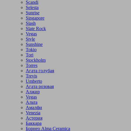
Scandi
Selesta
Sunrise
Singapore
Slash
Slate Rock
Vegas
Style
Sunshine
Tokio
Tori
Stockholm
Torres
Агата голубая
Trevis
Umberto
Агата розовая
Алжир
Vegas
Альта
Амалфи
Venezia
Астерия
Баккара
Борнео Alma Ceramica