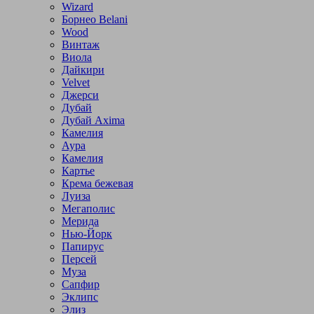
Wizard
Борнео Belani
Wood
Винтаж
Виола
Дайкири
Velvet
Джерси
Дубай
Дубай Axima
Камелия
Аура
Камелия
Картье
Крема бежевая
Луиза
Мегаполис
Мерида
Нью-Йорк
Папирус
Персей
Муза
Сапфир
Эклипс
Элиз