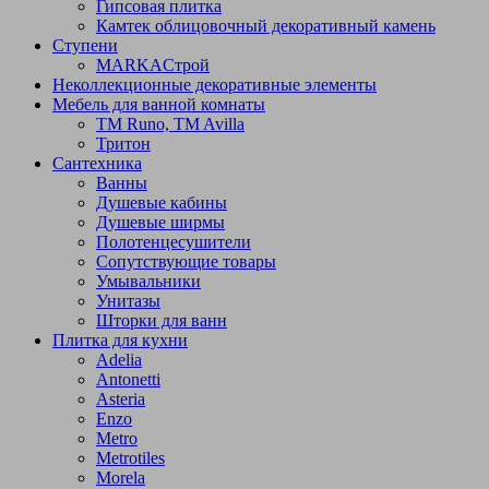
Гипсовая плитка
Камтек облицовочный декоративный камень
Ступени
МARKAСтрой
Неколлекционные декоративные элементы
Мебель для ванной комнаты
TM Runo, TM Avilla
Тритон
Сантехника
Ванны
Душевые кабины
Душевые ширмы
Полотенцесушители
Сопутствующие товары
Умывальники
Унитазы
Шторки для ванн
Плитка для кухни
Adelia
Antonetti
Asteria
Enzo
Metro
Metrotiles
Morela