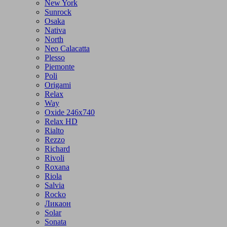
New York
Sunrock
Osaka
Nativa
North
Neo Calacatta
Plesso
Piemonte
Poli
Origami
Relax
Way
Oxide 246x740
Relax HD
Rialto
Rezzo
Richard
Rivoli
Roxana
Riola
Salvia
Rocko
Ликаон
Solar
Sonata