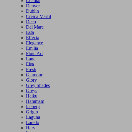
Chantal
Denver
Dublin
Crema Marfil
Deco
Del Mare
Esta
Effecta
Elegance
Emilia
Fluid Art
Land
Elsa
Fresh
Glamour
Glory
Grey Shades
Greys
Haiku
Hammam
Iceberg
Grigio
Laguna
Laredo
Harvi