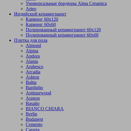
Универсальные бордюры Alma Ceramica
Arteo
Индийский керамогранит
Карвинг 60х120
Карвинг 60х60
Полированный керамогранит 60х120
Полированный керамогранит 60х60
Плитка для пола
Almond
Alpina
Andora
Alania
Arabesco
Arcadia
Ashton
Baltia
Bardiglio
Antiquewood
Aragon
Basalto
BIANCO CHIARA
Berlin
Budapest
Cemento
Cararra