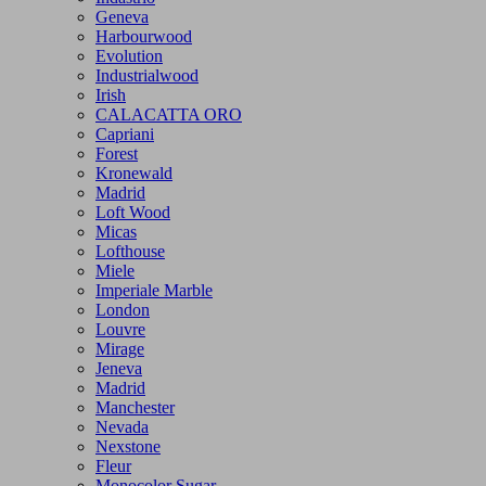
Geneva
Harbourwood
Evolution
Industrialwood
Irish
CALACATTA ORO
Capriani
Forest
Kronewald
Madrid
Loft Wood
Micas
Lofthouse
Miele
Imperiale Marble
London
Louvre
Mirage
Jeneva
Madrid
Manchester
Nevada
Nexstone
Fleur
Monocolor Sugar