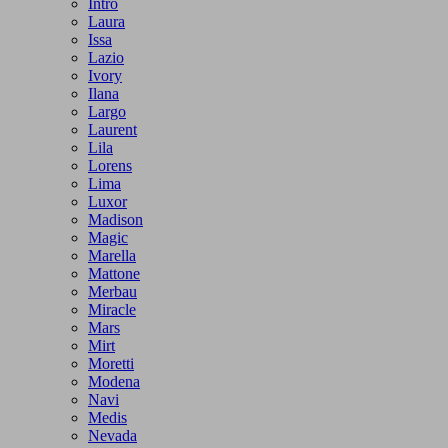
Intro
Laura
Issa
Lazio
Ivory
Ilana
Largo
Laurent
Lila
Lorens
Lima
Luxor
Madison
Magic
Marella
Mattone
Merbau
Miracle
Mars
Mirt
Moretti
Modena
Navi
Medis
Nevada