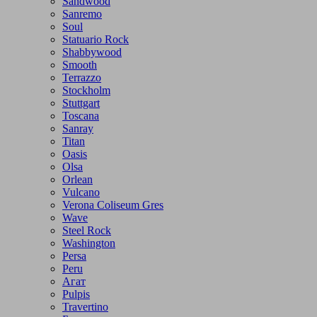
Sandwood
Sanremo
Soul
Statuario Rock
Shabbywood
Smooth
Terrazzo
Stockholm
Stuttgart
Toscana
Sanray
Titan
Oasis
Olsa
Orlean
Vulcano
Verona Coliseum Gres
Wave
Steel Rock
Washington
Persa
Peru
Агат
Pulpis
Travertino