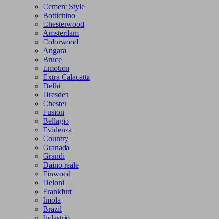
Cement Style
Bottichino
Chesterwood
Amsterdam
Colorwood
Angara
Bruce
Emotion
Extra Calacatta
Delhi
Dresden
Chester
Fusion
Bellagio
Evidenza
Country
Granada
Grandi
Daino reale
Finwood
Deloni
Frankfurt
Imola
Brazil
Indastrio