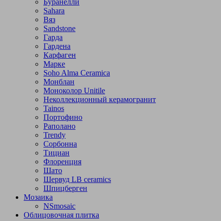
Буранелли
Sahara
Вяз
Sandstone
Гарда
Гардена
Карфаген
Марке
Soho Alma Ceramica
Монблан
Моноколор Unitile
Неколлекционный керамогранит
Tainos
Портофино
Раполано
Trendy
Сорбонна
Тициан
Флоренция
Шато
Шервуд LB ceramics
Шпицберген
Мозаика
NSmosaic
Облицовочная плитка