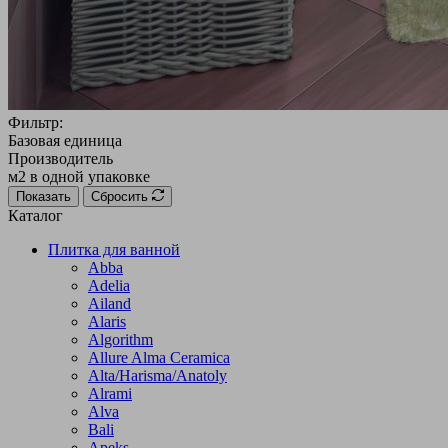
Фильтр:
Базовая единица
Производитель
м2 в одной упаковке
Показать
Сбросить
Каталог
Плитка для ванной
Abba
Adelia
Ailand
Alaris
Algorithm
Allure Alma Ceramica
Alta/Harisma/Anatoly
Alrami
Alva
Bali
Apeks