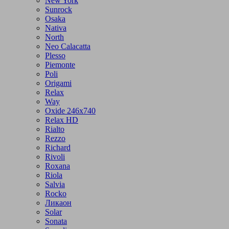
New York
Sunrock
Osaka
Nativa
North
Neo Calacatta
Plesso
Piemonte
Poli
Origami
Relax
Way
Oxide 246x740
Relax HD
Rialto
Rezzo
Richard
Rivoli
Roxana
Riola
Salvia
Rocko
Ликаон
Solar
Sonata