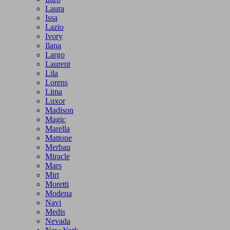
Laura
Issa
Lazio
Ivory
Ilana
Largo
Laurent
Lila
Lorens
Lima
Luxor
Madison
Magic
Marella
Mattone
Merbau
Miracle
Mars
Mirt
Moretti
Modena
Navi
Medis
Nevada