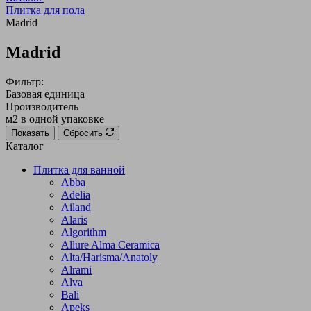
Плитка для пола
Madrid
Madrid
Фильтр:
Базовая единица
Производитель
м2 в одной упаковке
Показать
Сбросить
Каталог
Плитка для ванной
Abba
Adelia
Ailand
Alaris
Algorithm
Allure Alma Ceramica
Alta/Harisma/Anatoly
Alrami
Alva
Bali
Apeks