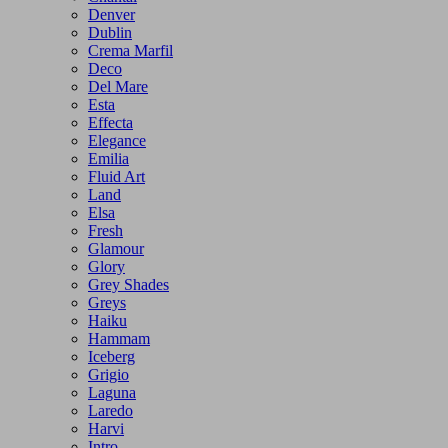
Denver
Dublin
Crema Marfil
Deco
Del Mare
Esta
Effecta
Elegance
Emilia
Fluid Art
Land
Elsa
Fresh
Glamour
Glory
Grey Shades
Greys
Haiku
Hammam
Iceberg
Grigio
Laguna
Laredo
Harvi
Intro