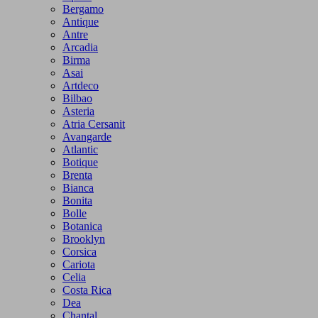
Bergamo
Antique
Antre
Arcadia
Birma
Asai
Artdeco
Bilbao
Asteria
Atria Cersanit
Avangarde
Atlantic
Botique
Brenta
Bianca
Bonita
Bolle
Botanica
Brooklyn
Corsica
Cariota
Celia
Costa Rica
Dea
Chantal