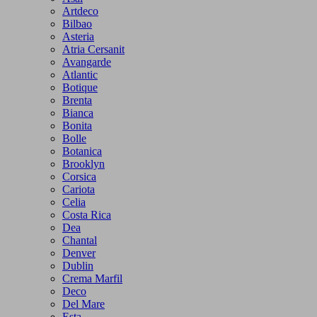
Artdeco
Bilbao
Asteria
Atria Cersanit
Avangarde
Atlantic
Botique
Brenta
Bianca
Bonita
Bolle
Botanica
Brooklyn
Corsica
Cariota
Celia
Costa Rica
Dea
Chantal
Denver
Dublin
Crema Marfil
Deco
Del Mare
Esta