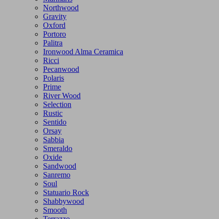
Northwood
Gravity
Oxford
Portoro
Palitra
Ironwood Alma Ceramica
Ricci
Pecanwood
Polaris
Prime
River Wood
Selection
Rustic
Sentido
Orsay
Sabbia
Smeraldo
Oxide
Sandwood
Sanremo
Soul
Statuario Rock
Shabbywood
Smooth
Terrazzo