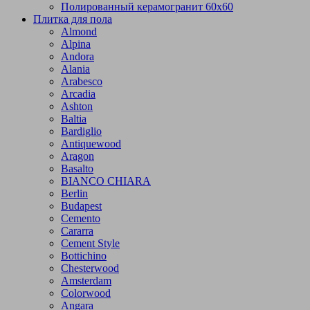
Полированный керамогранит 60х60
Плитка для пола
Almond
Alpina
Andora
Alania
Arabesco
Arcadia
Ashton
Baltia
Bardiglio
Antiquewood
Aragon
Basalto
BIANCO CHIARA
Berlin
Budapest
Cemento
Cararra
Cement Style
Bottichino
Chesterwood
Amsterdam
Colorwood
Angara