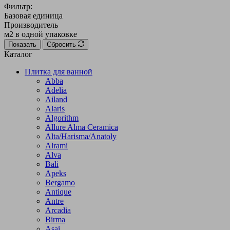
Фильтр:
Базовая единица
Производитель
м2 в одной упаковке
Показать
Сбросить
Каталог
Плитка для ванной
Abba
Adelia
Ailand
Alaris
Algorithm
Allure Alma Ceramica
Alta/Harisma/Anatoly
Alrami
Alva
Bali
Apeks
Bergamo
Antique
Antre
Arcadia
Birma
Asai