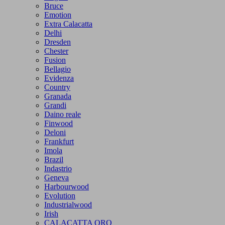
Bruce
Emotion
Extra Calacatta
Delhi
Dresden
Chester
Fusion
Bellagio
Evidenza
Country
Granada
Grandi
Daino reale
Finwood
Deloni
Frankfurt
Imola
Brazil
Indastrio
Geneva
Harbourwood
Evolution
Industrialwood
Irish
CALACATTA ORO