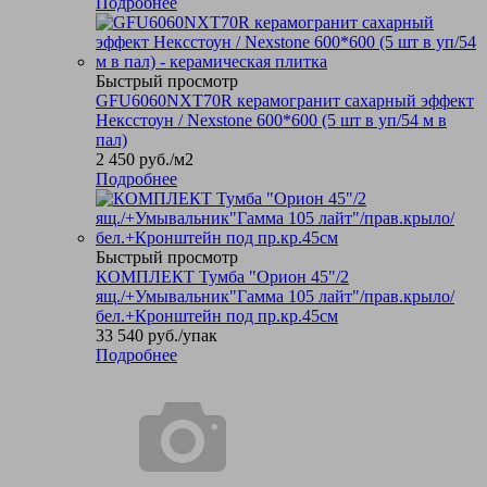
Подробнее
Быстрый просмотр
GFU6060NXT70R керамогранит сахарный эффект
Нексстоун / Nexstone 600*600 (5 шт в уп/54 м в
пал)
2 450
руб.
/м2
Подробнее
Быстрый просмотр
КОМПЛЕКТ Тумба "Орион 45"/2
ящ./+Умывальник"Гамма 105 лайт"/прав.крыло/
бел.+Кронштейн под пр.кр.45см
33 540
руб.
/упак
Подробнее