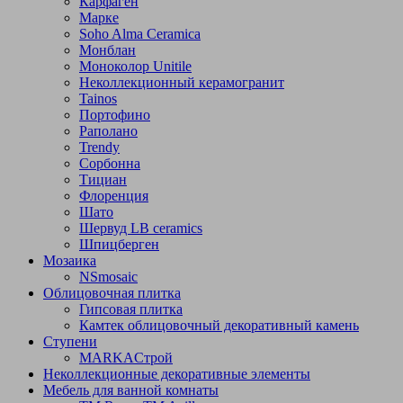
Карфаген
Марке
Soho Alma Ceramica
Монблан
Моноколор Unitile
Неколлекционный керамогранит
Tainos
Портофино
Раполано
Trendy
Сорбонна
Тициан
Флоренция
Шато
Шервуд LB ceramics
Шпицберген
Мозаика
NSmosaic
Облицовочная плитка
Гипсовая плитка
Камтек облицовочный декоративный камень
Ступени
МARKAСтрой
Неколлекционные декоративные элементы
Мебель для ванной комнаты