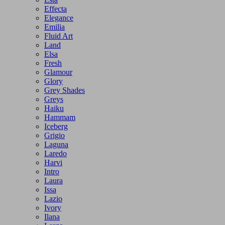
Effecta
Elegance
Emilia
Fluid Art
Land
Elsa
Fresh
Glamour
Glory
Grey Shades
Greys
Haiku
Hammam
Iceberg
Grigio
Laguna
Laredo
Harvi
Intro
Laura
Issa
Lazio
Ivory
Ilana