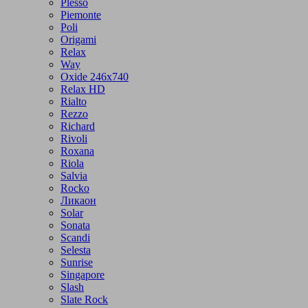
Plesso
Piemonte
Poli
Origami
Relax
Way
Oxide 246x740
Relax HD
Rialto
Rezzo
Richard
Rivoli
Roxana
Riola
Salvia
Rocko
Ликаон
Solar
Sonata
Scandi
Selesta
Sunrise
Singapore
Slash
Slate Rock