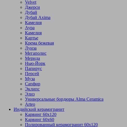
Velvet
Джерси
Дубай
Дубай Axima
Камелия
Аура
Камелия
Картье
Крема бежевая
Луиза
Мегаполис
Мерида
Нью-Йорк
Папирус
Персей
Муза
Сапфир
Эклипс
Элиз
Универсальные бордюры Alma Ceramica
Arteo
Индийский керамогранит
Карвинг 60х120
Карвинг 60х60
Полированный керамогранит 60х120