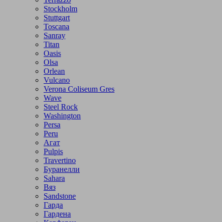
Stockholm
Stuttgart
Toscana
Sanray
Titan
Oasis
Olsa
Orlean
Vulcano
Verona Coliseum Gres
Wave
Steel Rock
Washington
Persa
Peru
Агат
Pulpis
Travertino
Буранелли
Sahara
Вяз
Sandstone
Гарда
Гардена