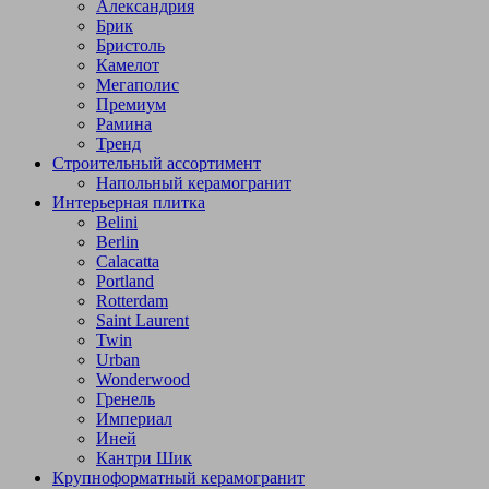
Александрия
Брик
Бристоль
Камелот
Мегаполис
Премиум
Рамина
Тренд
Строительный ассортимент
Напольный керамогранит
Интерьерная плитка
Belini
Berlin
Calacatta
Portland
Rotterdam
Saint Laurent
Twin
Urban
Wonderwood
Гренель
Империал
Иней
Кантри Шик
Крупноформатный керамогранит