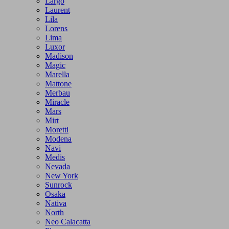
Largo
Laurent
Lila
Lorens
Lima
Luxor
Madison
Magic
Marella
Mattone
Merbau
Miracle
Mars
Mirt
Moretti
Modena
Navi
Medis
Nevada
New York
Sunrock
Osaka
Nativa
North
Neo Calacatta