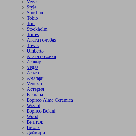
Vegas
Style
Sunshine
Tokio
Tori
Stockholm
Torres
Агата голубая
Trevis
Umberto
Агата розовая
Алжир
Vegas
Альта
Амалфи
Venezia
Астерия
Баккара
Борнео Alma Ceramica
Wizard
Борнео Belani
Wood
Винтаж
Виола
Дайкири