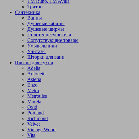
TM Runo, TM Avilla
Тритон
Сантехника
Ванны
Душевые кабины
Душевые ширмы
Полотенцесушители
Сопутствующие товары
Умывальники
Унитазы
Шторки для ванн
Плитка для кухни
Adelia
Antonetti
Asteria
Enzo
Metro
Metrotiles
Morela
Oxid
Portland
Richmond
Velvet
Vintage Wood
Vita