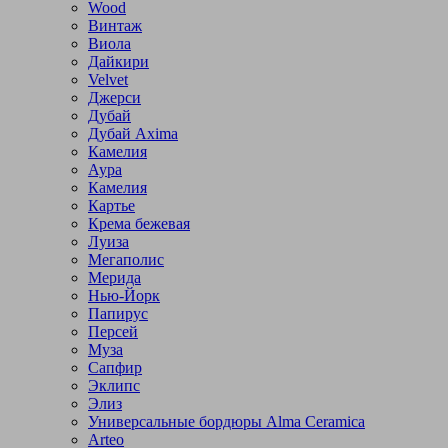
Wood
Винтаж
Виола
Дайкири
Velvet
Джерси
Дубай
Дубай Axima
Камелия
Аура
Камелия
Картье
Крема бежевая
Луиза
Мегаполис
Мерида
Нью-Йорк
Папирус
Персей
Муза
Сапфир
Эклипс
Элиз
Универсальные бордюры Alma Ceramica
Arteo