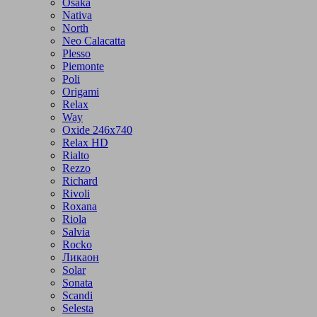
Osaka
Nativa
North
Neo Calacatta
Plesso
Piemonte
Poli
Origami
Relax
Way
Oxide 246x740
Relax HD
Rialto
Rezzo
Richard
Rivoli
Roxana
Riola
Salvia
Rocko
Ликаон
Solar
Sonata
Scandi
Selesta