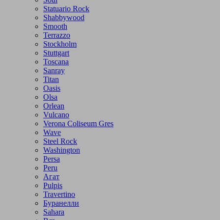
Statuario Rock
Shabbywood
Smooth
Terrazzo
Stockholm
Stuttgart
Toscana
Sanray
Titan
Oasis
Olsa
Orlean
Vulcano
Verona Coliseum Gres
Wave
Steel Rock
Washington
Persa
Peru
Агат
Pulpis
Travertino
Буранелли
Sahara