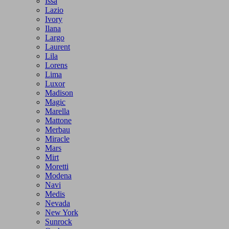
Issa
Lazio
Ivory
Ilana
Largo
Laurent
Lila
Lorens
Lima
Luxor
Madison
Magic
Marella
Mattone
Merbau
Miracle
Mars
Mirt
Moretti
Modena
Navi
Medis
Nevada
New York
Sunrock