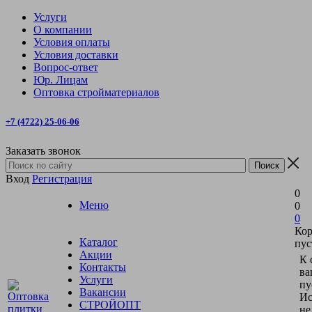
Услуги
О компании
Условия оплаты
Условия доставки
Вопрос-ответ
Юр. Лицам
Оптовка стройматериалов
+7 (4722) 25-06-06
Заказать звонок
Вход
Регистрация
0
Меню
0
0
Кор
Каталог
пус
Акции
К 
Контакты
ва
Услуги
пу
Вакансии
Ис
СТРОЙОПТ
не