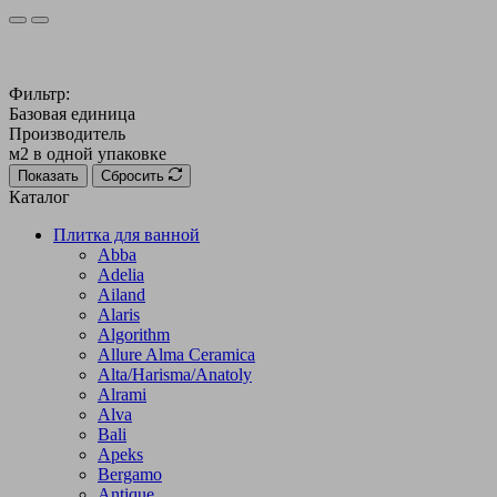
Фильтр:
Базовая единица
Производитель
м2 в одной упаковке
Показать
Сбросить
Каталог
Плитка для ванной
Abba
Adelia
Ailand
Alaris
Algorithm
Allure Alma Ceramica
Alta/Harisma/Anatoly
Alrami
Alva
Bali
Apeks
Bergamo
Antique