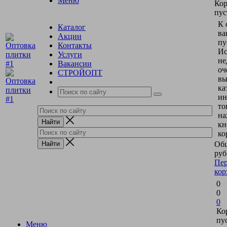
Меню
Кор
пус
К 
Каталог
ва
Акции
пу
Контакты
Ис
Услуги
не
Вакансии
оч
СТРОЙОПТ
вы
ка
ин
то
на
кн
ко
Общ
руб
Пер
кор
0
0
0
Ко
пу
Меню