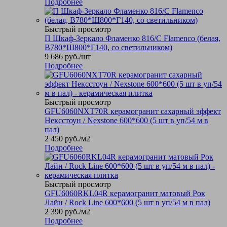
Подробнее
Быстрый просмотр
П Шкаф-Зеркало Фламенко 816/С Flamenco (белая,
В780*Ш800*Г140, со светильником)
9 686
руб.
/шт
Подробнее
Быстрый просмотр
GFU6060NXT70R керамогранит сахарный эффект
Нексстоун / Nexstone 600*600 (5 шт в уп/54 м в
пал)
2 450
руб.
/м2
Подробнее
Быстрый просмотр
GFU6060RKL04R керамогранит матовый Рок
Лайн / Rock Line 600*600 (5 шт в уп/54 м в пал)
2 390
руб.
/м2
Подробнее