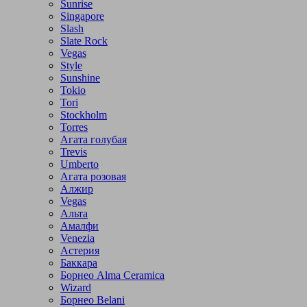
Sunrise
Singapore
Slash
Slate Rock
Vegas
Style
Sunshine
Tokio
Tori
Stockholm
Torres
Агата голубая
Trevis
Umberto
Агата розовая
Алжир
Vegas
Альта
Амалфи
Venezia
Астерия
Баккара
Борнео Alma Ceramica
Wizard
Борнео Belani