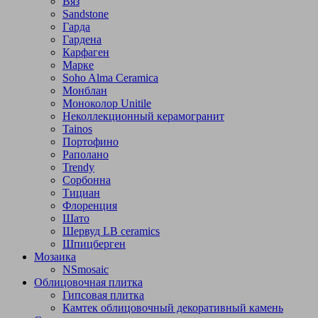
Вяз
Sandstone
Гарда
Гардена
Карфаген
Марке
Soho Alma Ceramica
Монблан
Моноколор Unitile
Неколлекционный керамогранит
Tainos
Портофино
Раполано
Trendy
Сорбонна
Тициан
Флоренция
Шато
Шервуд LB ceramics
Шпицберген
Мозаика
NSmosaic
Облицовочная плитка
Гипсовая плитка
Камтек облицовочный декоративный камень