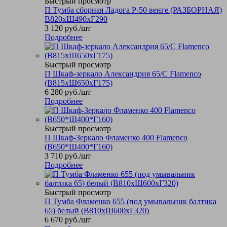
Быстрый просмотр
П Тумба сборная Ладога Р-50 венге (РАЗБОРНАЯ)
В820хШ490хГ290
3 120
руб.
/шт
Подробнее
Быстрый просмотр
П Шкаф-зеркало Александрия 65/С Flamenco
(В815хШ650хГ175)
6 280
руб.
/шт
Подробнее
Быстрый просмотр
П Шкаф-Зеркало Фламенко 400 Flamenco
(В650*Ш400*Г160)
3 710
руб.
/шт
Подробнее
Быстрый просмотр
П Тумба Фламенко 655 (под умывальник балтика
65) белый (В810хШ600хГ320)
6 670
руб.
/шт