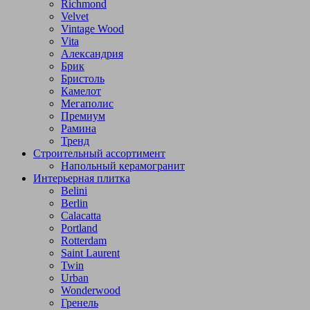
Richmond
Velvet
Vintage Wood
Vita
Александрия
Брик
Бристоль
Камелот
Мегаполис
Премиум
Рамина
Тренд
Строительный ассортимент
Напольный керамогранит
Интерьерная плитка
Belini
Berlin
Calacatta
Portland
Rotterdam
Saint Laurent
Twin
Urban
Wonderwood
Гренель