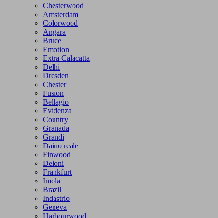
Chesterwood
Amsterdam
Colorwood
Angara
Bruce
Emotion
Extra Calacatta
Delhi
Dresden
Chester
Fusion
Bellagio
Evidenza
Country
Granada
Grandi
Daino reale
Finwood
Deloni
Frankfurt
Imola
Brazil
Indastrio
Geneva
Harbourwood