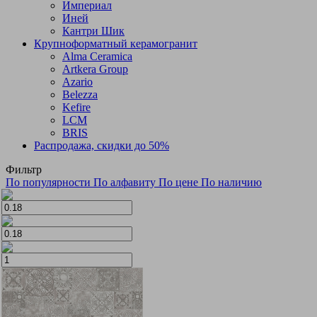
Империал
Иней
Кантри Шик
Крупноформатный керамогранит
Alma Ceramica
Artkera Group
Azario
Belezza
Kefire
LCM
BRIS
Распродажа, скидки до 50%
Фильтр
По популярности
По алфавиту
По цене
По наличию