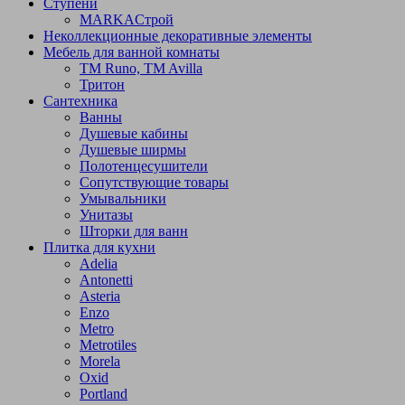
Ступени
МARKAСтрой
Неколлекционные декоративные элементы
Мебель для ванной комнаты
TM Runo, TM Avilla
Тритон
Сантехника
Ванны
Душевые кабины
Душевые ширмы
Полотенцесушители
Сопутствующие товары
Умывальники
Унитазы
Шторки для ванн
Плитка для кухни
Adelia
Antonetti
Asteria
Enzo
Metro
Metrotiles
Morela
Oxid
Portland