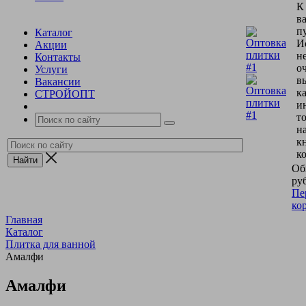
К
в
пу
Каталог
И
Акции
н
Контакты
о
Услуги
в
Вакансии
к
СТРОЙОПТ
и
т
н
к
к
Об
руб
Пе
ко
Главная
Каталог
Плитка для ванной
Амалфи
Амалфи