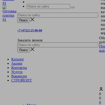
оч
вы
ка
ин
то
на
кн
+7 (4722) 25-06-06
ко
Общ
Заказать звонок
руб
Пер
кор
Каталог
Акции
Контакты
Услуги
Вакансии
СТРОЙОПТ
0
0
0