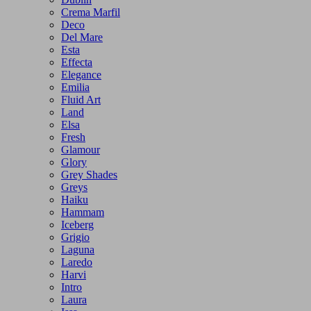
Crema Marfil
Deco
Del Mare
Esta
Effecta
Elegance
Emilia
Fluid Art
Land
Elsa
Fresh
Glamour
Glory
Grey Shades
Greys
Haiku
Hammam
Iceberg
Grigio
Laguna
Laredo
Harvi
Intro
Laura