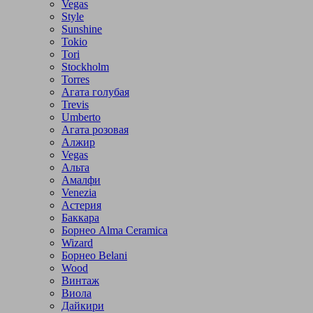
Vegas
Style
Sunshine
Tokio
Tori
Stockholm
Torres
Агата голубая
Trevis
Umberto
Агата розовая
Алжир
Vegas
Альта
Амалфи
Venezia
Астерия
Баккара
Борнео Alma Ceramica
Wizard
Борнео Belani
Wood
Винтаж
Виола
Дайкири