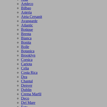
Artdeco
Bilbao
Asteria
Atria Cersanit
Avangarde
Atlantic
Botique
Brenta
Bianca
Bonita
Bolle
Botanica
Brooklyn
Corsica
Cariota
Celia
Costa Rica
Dea
Chantal
Denver
Dublin
Crema Marfil
Deco
Del Mare
Esta