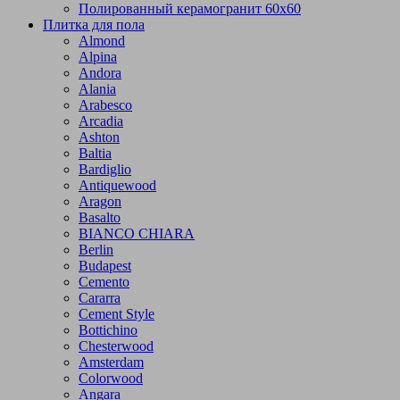
Полированный керамогранит 60х60
Плитка для пола
Almond
Alpina
Andora
Alania
Arabesco
Arcadia
Ashton
Baltia
Bardiglio
Antiquewood
Aragon
Basalto
BIANCO CHIARA
Berlin
Budapest
Cemento
Cararra
Cement Style
Bottichino
Chesterwood
Amsterdam
Colorwood
Angara