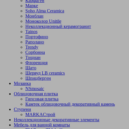
Карфаген
Марке
Soho Alma Ceramica
Монблан
Моноколор Unitile
Неколлекционный керамогранит
Tainos
Портофино
Раполано
Trendy
Сорбонна
Тициан
Флоренция
Шато
Шервуд LB ceramics
Шпицберген
Мозаика
NSmosaic
Облицовочная плитка
Гипсовая плитка
Камтек облицовочный декоративный камень
Ступени
МARKAСтрой
Неколлекционные декоративные элементы
Мебель для ванной комнаты