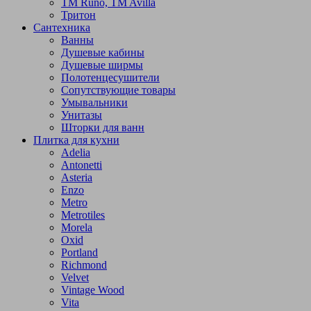
TM Runo, TM Avilla
Тритон
Сантехника
Ванны
Душевые кабины
Душевые ширмы
Полотенцесушители
Сопутствующие товары
Умывальники
Унитазы
Шторки для ванн
Плитка для кухни
Adelia
Antonetti
Asteria
Enzo
Metro
Metrotiles
Morela
Oxid
Portland
Richmond
Velvet
Vintage Wood
Vita