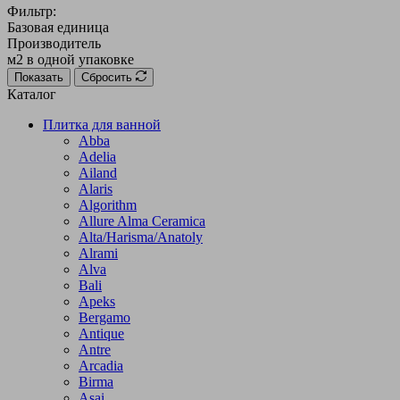
Фильтр:
Базовая единица
Производитель
м2 в одной упаковке
Показать
Сбросить
Каталог
Плитка для ванной
Abba
Adelia
Ailand
Alaris
Algorithm
Allure Alma Ceramica
Alta/Harisma/Anatoly
Alrami
Alva
Bali
Apeks
Bergamo
Antique
Antre
Arcadia
Birma
Asai