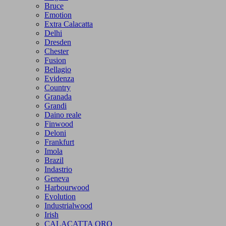
Bruce
Emotion
Extra Calacatta
Delhi
Dresden
Chester
Fusion
Bellagio
Evidenza
Country
Granada
Grandi
Daino reale
Finwood
Deloni
Frankfurt
Imola
Brazil
Indastrio
Geneva
Harbourwood
Evolution
Industrialwood
Irish
CALACATTA ORO