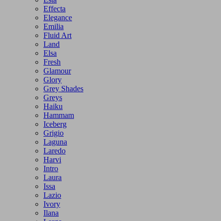
Effecta
Elegance
Emilia
Fluid Art
Land
Elsa
Fresh
Glamour
Glory
Grey Shades
Greys
Haiku
Hammam
Iceberg
Grigio
Laguna
Laredo
Harvi
Intro
Laura
Issa
Lazio
Ivory
Ilana