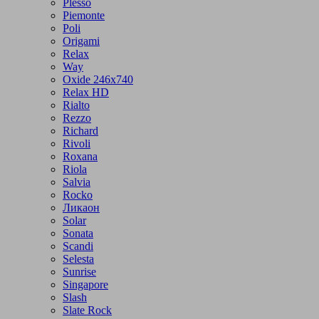
Plesso
Piemonte
Poli
Origami
Relax
Way
Oxide 246x740
Relax HD
Rialto
Rezzo
Richard
Rivoli
Roxana
Riola
Salvia
Rocko
Ликаон
Solar
Sonata
Scandi
Selesta
Sunrise
Singapore
Slash
Slate Rock