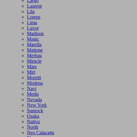
Largo
Laurent
Lila
Lorens
Lima
Luxor
Madison
Magic
Marella
Mattone
Merbau
Miracle
Mars
Mirt
Moretti
Modena
Navi
Medis
Nevada
New York
Sunrock
Osaka
Nativa
North
Neo Calacatta