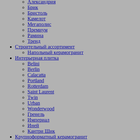
Александрия
Брик
Бристоль
Камелот
Мегаполис
Премиум
Рамина
Тренд
Строительный ассортимент
Напольный керамогранит
Интерьерная плитка
Belini
Berlin
Calacatta
Portland
Rotterdam
Saint Laurent
Twin
Urban
Wonderwood
Гренель
Империал
Иней
Кантри Шик
Крупноформатный керамогранит