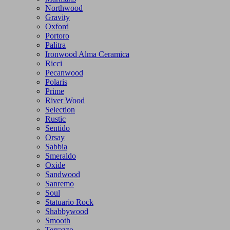
Northwood
Gravity
Oxford
Portoro
Palitra
Ironwood Alma Ceramica
Ricci
Pecanwood
Polaris
Prime
River Wood
Selection
Rustic
Sentido
Orsay
Sabbia
Smeraldo
Oxide
Sandwood
Sanremo
Soul
Statuario Rock
Shabbywood
Smooth
Terrazzo