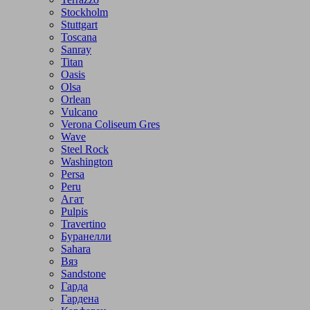
Stockholm
Stuttgart
Toscana
Sanray
Titan
Oasis
Olsa
Orlean
Vulcano
Verona Coliseum Gres
Wave
Steel Rock
Washington
Persa
Peru
Агат
Pulpis
Travertino
Буранелли
Sahara
Вяз
Sandstone
Гарда
Гардена