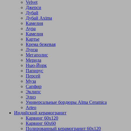
Velvet
Джерси
Дубай
Дубай Axima
Камелия
Аура
Камелия
Картье
Крема бежевая
Луиза
Мегаполис
Мерида
Нью-Йорк
Папирус
Персей
Муза
Сапфир
Эклипс
Элиз
Универсальные бордюры Alma Ceramica
Arteo
Индийский керамогранит
Карвинг 60х120
Карвинг 60х60
Полированный керамогранит 60х120