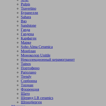
Pulpis
Travertino
Буранелли
Sahara
Вяз
Sandstone
Гарда
Гардена
Карфаген
Марке
Soho Alma Ceramica
Монблан
Моноколор Unitile
Неколлекционный керамогранит
Tainos
Портофино
Раполано
Trendy
Сорбонна
Тициан
Флоренция
Шато
Шервуд LB ceramics
Шпицберген