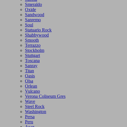
Smeraldo
Oxide
Sandwood
Sanremo
Soul
Statuario Rock
Shabbywood
Smooth
Terrazzo
Stockholm
Stuttgart
Toscana
Sanray
Titan
Oasis
Olsa
Orlean
Vulcano
Verona Coliseum Gres
Wave
Steel Rock
Washington
Persa
Peru
Агат