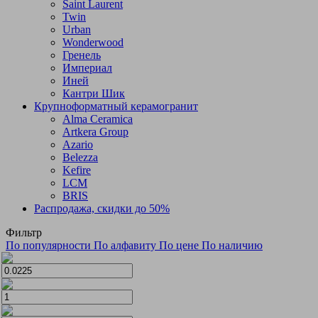
Saint Laurent
Twin
Urban
Wonderwood
Гренель
Империал
Иней
Кантри Шик
Крупноформатный керамогранит
Alma Ceramica
Artkera Group
Azario
Belezza
Kefire
LCM
BRIS
Распродажа, скидки до 50%
Фильтр
По популярности
По алфавиту
По цене
По наличию