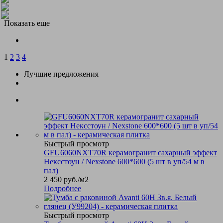
Показать еще
1
2
3
4
Лучшие предложения
Быстрый просмотр
GFU6060NXT70R керамогранит сахарный эффект
Нексстоун / Nexstone 600*600 (5 шт в уп/54 м в
пал)
2 450
руб.
/м2
Подробнее
Быстрый просмотр