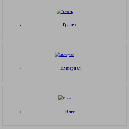
Гренель
Империал
Иней