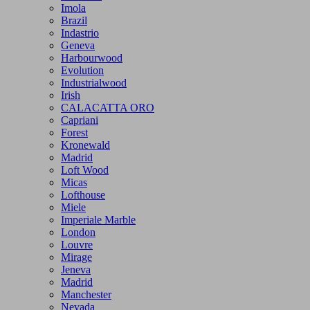
Imola
Brazil
Indastrio
Geneva
Harbourwood
Evolution
Industrialwood
Irish
CALACATTA ORO
Capriani
Forest
Kronewald
Madrid
Loft Wood
Micas
Lofthouse
Miele
Imperiale Marble
London
Louvre
Mirage
Jeneva
Madrid
Manchester
Nevada