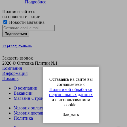
Подробнее
Подписывайтесь
на новости и акции
Новости магазина
+7 (4722) 25-06-06
Заказать звонок
2026 © Оптовка Плитки №1
Компания
Информация
Помощь
Оставаясь на сайте вы
соглашаетесь с
О компании
Политикой обработки
Вакансии
персональных данных
Магазин СтройОпт
и с использованием
cookie.
Условия оплаты
Условия доставки
Закрыть
Политика