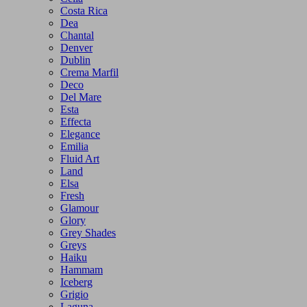
Costa Rica
Dea
Chantal
Denver
Dublin
Crema Marfil
Deco
Del Mare
Esta
Effecta
Elegance
Emilia
Fluid Art
Land
Elsa
Fresh
Glamour
Glory
Grey Shades
Greys
Haiku
Hammam
Iceberg
Grigio
Laguna