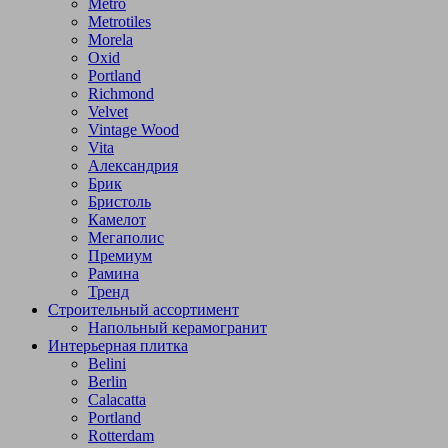
Metro
Metrotiles
Morela
Oxid
Portland
Richmond
Velvet
Vintage Wood
Vita
Александрия
Брик
Бристоль
Камелот
Мегаполис
Премиум
Рамина
Тренд
Строительный ассортимент
Напольный керамогранит
Интерьерная плитка
Belini
Berlin
Calacatta
Portland
Rotterdam