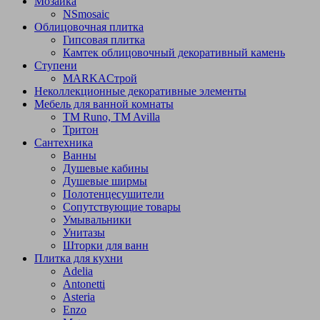
Мозаика
NSmosaic
Облицовочная плитка
Гипсовая плитка
Камтек облицовочный декоративный камень
Ступени
МARKAСтрой
Неколлекционные декоративные элементы
Мебель для ванной комнаты
TM Runo, TM Avilla
Тритон
Сантехника
Ванны
Душевые кабины
Душевые ширмы
Полотенцесушители
Сопутствующие товары
Умывальники
Унитазы
Шторки для ванн
Плитка для кухни
Adelia
Antonetti
Asteria
Enzo