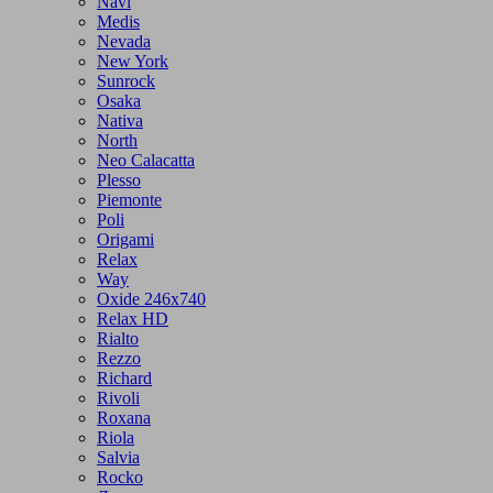
Navi
Medis
Nevada
New York
Sunrock
Osaka
Nativa
North
Neo Calacatta
Plesso
Piemonte
Poli
Origami
Relax
Way
Oxide 246x740
Relax HD
Rialto
Rezzo
Richard
Rivoli
Roxana
Riola
Salvia
Rocko