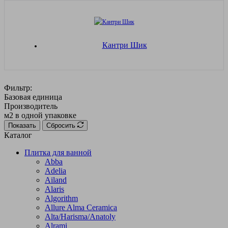
Кантри Шик
Фильтр:
Базовая единица
Производитель
м2 в одной упаковке
Показать
Сбросить
Каталог
Плитка для ванной
Abba
Adelia
Ailand
Alaris
Algorithm
Allure Alma Ceramica
Alta/Harisma/Anatoly
Alrami