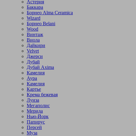
Астерия
Баккара
Борнео Alma Ceramica
Wizard
Борнео Belani
Wood
Винтаж
Виола
Дайкири
Velvet
Джерси
Дубай
Дубай Axima
Камелия
Аура
Камелия
Картье
Крема бежевая
Луиза
Мегаполис
Мерида
Нью-Йорк
Папирус
Персей
Муза