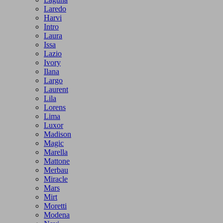
Laredo
Harvi
Intro
Laura
Issa
Lazio
Ivory
Ilana
Largo
Laurent
Lila
Lorens
Lima
Luxor
Madison
Magic
Marella
Mattone
Merbau
Miracle
Mars
Mirt
Moretti
Modena