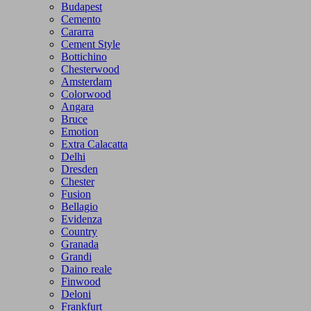
Budapest
Cemento
Cararra
Cement Style
Bottichino
Chesterwood
Amsterdam
Colorwood
Angara
Bruce
Emotion
Extra Calacatta
Delhi
Dresden
Chester
Fusion
Bellagio
Evidenza
Country
Granada
Grandi
Daino reale
Finwood
Deloni
Frankfurt