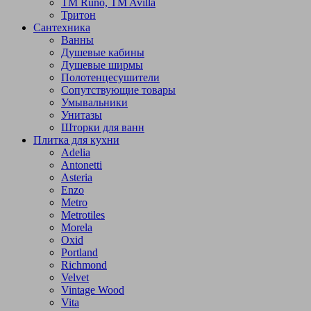
TM Runo, TM Avilla
Тритон
Сантехника
Ванны
Душевые кабины
Душевые ширмы
Полотенцесушители
Сопутствующие товары
Умывальники
Унитазы
Шторки для ванн
Плитка для кухни
Adelia
Antonetti
Asteria
Enzo
Metro
Metrotiles
Morela
Oxid
Portland
Richmond
Velvet
Vintage Wood
Vita