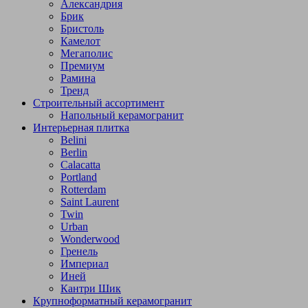
Александрия
Брик
Бристоль
Камелот
Мегаполис
Премиум
Рамина
Тренд
Строительный ассортимент
Напольный керамогранит
Интерьерная плитка
Belini
Berlin
Calacatta
Portland
Rotterdam
Saint Laurent
Twin
Urban
Wonderwood
Гренель
Империал
Иней
Кантри Шик
Крупноформатный керамогранит