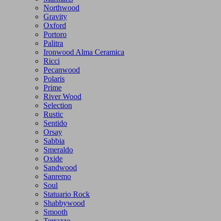
Northwood
Gravity
Oxford
Portoro
Palitra
Ironwood Alma Ceramica
Ricci
Pecanwood
Polaris
Prime
River Wood
Selection
Rustic
Sentido
Orsay
Sabbia
Smeraldo
Oxide
Sandwood
Sanremo
Soul
Statuario Rock
Shabbywood
Smooth
Terrazzo