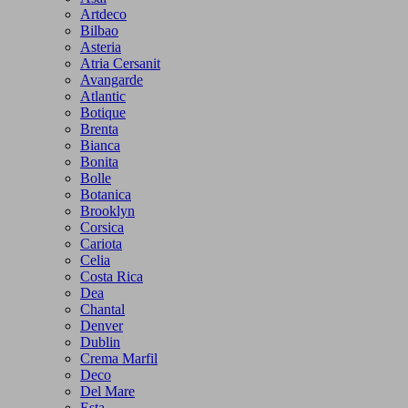
Artdeco
Bilbao
Asteria
Atria Cersanit
Avangarde
Atlantic
Botique
Brenta
Bianca
Bonita
Bolle
Botanica
Brooklyn
Corsica
Cariota
Celia
Costa Rica
Dea
Chantal
Denver
Dublin
Crema Marfil
Deco
Del Mare
Esta