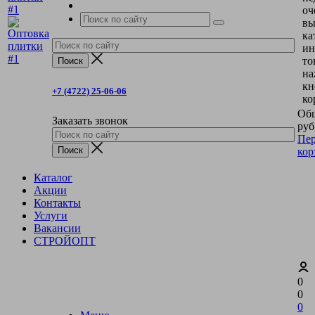
оч
вы
ка
ин
то
на
кн
+7 (4722) 25-06-06
ко
Общ
Заказать звонок
руб
Пер
кор
Каталог
Акции
Контакты
Услуги
Вакансии
СТРОЙОПТ
0
0
0