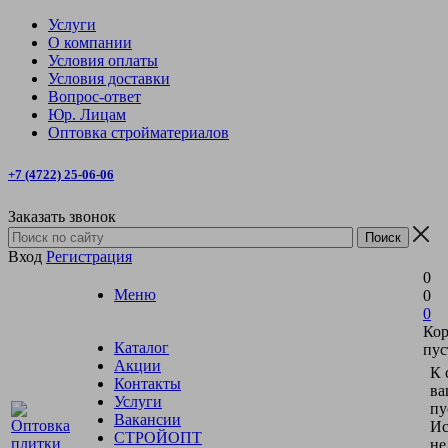
Услуги
О компании
Условия оплаты
Условия доставки
Вопрос-ответ
Юр. Лицам
Оптовка стройматериалов
+7 (4722) 25-06-06
Заказать звонок
Вход
Регистрация
0
Меню
0
0
Кор
Каталог
пус
Акции
К 
Контакты
ва
Услуги
пу
Вакансии
Ис
СТРОЙОПТ
не