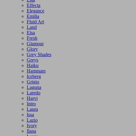
Effecta
Elegance
Emilia
Fluid Art
Land
Elsa
Fresh
Glamour
Glory
Grey Shades
Greys
Haiku
Hammam
Iceberg
Grigio
Laguna
Laredo
Harvi
Intro
Laura
Issa
Lazio
Ivory
Ilana