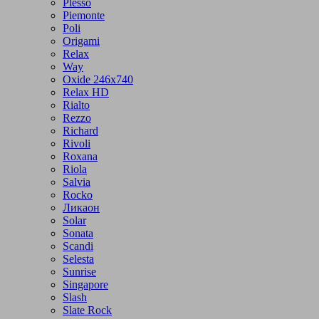
Plesso
Piemonte
Poli
Origami
Relax
Way
Oxide 246x740
Relax HD
Rialto
Rezzo
Richard
Rivoli
Roxana
Riola
Salvia
Rocko
Ликаон
Solar
Sonata
Scandi
Selesta
Sunrise
Singapore
Slash
Slate Rock