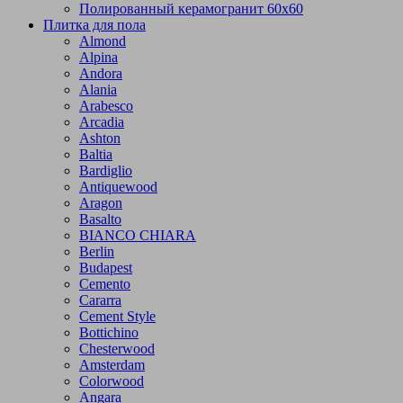
Полированный керамогранит 60х60
Плитка для пола
Almond
Alpina
Andora
Alania
Arabesco
Arcadia
Ashton
Baltia
Bardiglio
Antiquewood
Aragon
Basalto
BIANCO CHIARA
Berlin
Budapest
Cemento
Cararra
Cement Style
Bottichino
Chesterwood
Amsterdam
Colorwood
Angara