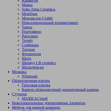
Карфаген
Марке
Soho Alma Ceramica
Монблан
Моноколор Unitile
Неколлекционный керамогранит
Tainos
Портофино
Раполано
Trendy
Сорбонна
Тициан
Флоренция
Шато
Шервуд LB ceramics
Шпицберген
Мозаика
NSmosaic
Облицовочная плитка
Гипсовая плитка
Камтек облицовочный декоративный камень
Ступени
МARKAСтрой
Неколлекционные декоративные элементы
Мебель для ванной комнаты