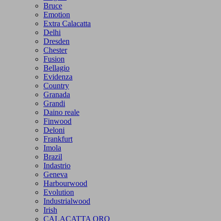
Bruce
Emotion
Extra Calacatta
Delhi
Dresden
Chester
Fusion
Bellagio
Evidenza
Country
Granada
Grandi
Daino reale
Finwood
Deloni
Frankfurt
Imola
Brazil
Indastrio
Geneva
Harbourwood
Evolution
Industrialwood
Irish
CALACATTA ORO