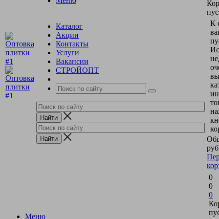
Меню
Кор
пус
К 
Каталог
ва
Акции
пу
Контакты
Ис
Услуги
не
Вакансии
оч
СТРОЙОПТ
вы
ка
ин
то
на
кн
ко
Общ
руб
Пер
кор
0
0
0
Ко
пу
Меню