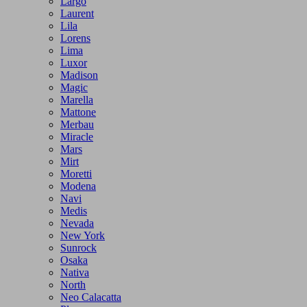
Largo
Laurent
Lila
Lorens
Lima
Luxor
Madison
Magic
Marella
Mattone
Merbau
Miracle
Mars
Mirt
Moretti
Modena
Navi
Medis
Nevada
New York
Sunrock
Osaka
Nativa
North
Neo Calacatta