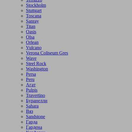
Stockholm
Stuttgart
Toscana
Sanray
Titan
Oasis
Olsa
Orlean
Vulcano
Verona Coliseum Gres
Wave
Steel Rock
Washington
Persa
Peru
Агат
Pulpis
Travertino
Буранелли
Sahara
Вяз
Sandstone
Гарда
Гардена