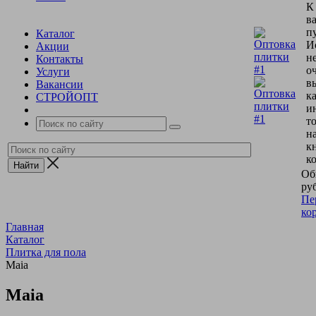
К
в
пу
Каталог
И
Акции
н
Контакты
о
Услуги
в
Вакансии
к
СТРОЙОПТ
и
т
н
к
к
Об
руб
Пе
ко
Главная
Каталог
Плитка для пола
Maia
Maia