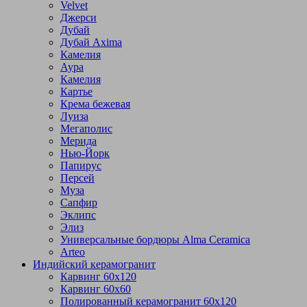
Velvet
Джерси
Дубай
Дубай Axima
Камелия
Аура
Камелия
Картье
Крема бежевая
Луиза
Мегаполис
Мерида
Нью-Йорк
Папирус
Персей
Муза
Сапфир
Эклипс
Элиз
Универсальные бордюры Alma Ceramica
Arteo
Индийский керамогранит
Карвинг 60х120
Карвинг 60х60
Полированный керамогранит 60х120