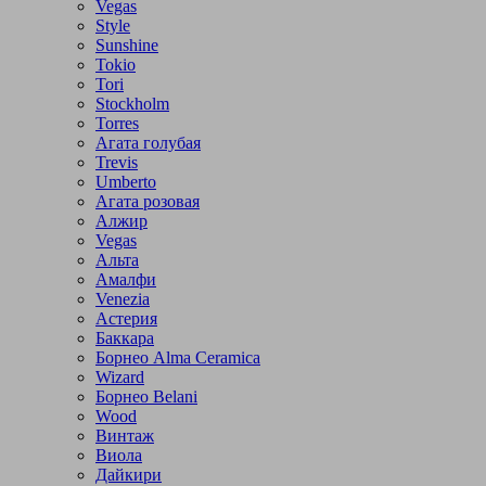
Vegas
Style
Sunshine
Tokio
Tori
Stockholm
Torres
Агата голубая
Trevis
Umberto
Агата розовая
Алжир
Vegas
Альта
Амалфи
Venezia
Астерия
Баккара
Борнео Alma Ceramica
Wizard
Борнео Belani
Wood
Винтаж
Виола
Дайкири