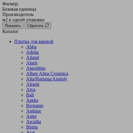
Фильтр:
Базовая единица
Производитель
м2 в одной упаковке
Показать
Сбросить
Каталог
Плитка для ванной
Abba
Adelia
Ailand
Alaris
Algorithm
Allure Alma Ceramica
Alta/Harisma/Anatoly
Alrami
Alva
Bali
Apeks
Bergamo
Antique
Antre
Arcadia
Birma
Asai