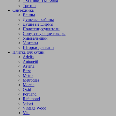
TM Runo, TM Avilla
Тритон
Сантехника
Ванны
Душевые кабины
Душевые ширмы
Полотенцесушители
Сопутствующие товары
Умывальники
Унитазы
Шторки для ванн
Плитка для кухни
Adelia
Antonetti
Asteria
Enzo
Metro
Metrotiles
Morela
Oxid
Portland
Richmond
Velvet
Vintage Wood
Vita