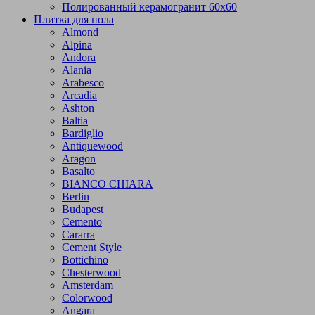
Полированный керамогранит 60х60
Плитка для пола
Almond
Alpina
Andora
Alania
Arabesco
Arcadia
Ashton
Baltia
Bardiglio
Antiquewood
Aragon
Basalto
BIANCO CHIARA
Berlin
Budapest
Cemento
Cararra
Cement Style
Bottichino
Chesterwood
Amsterdam
Colorwood
Angara