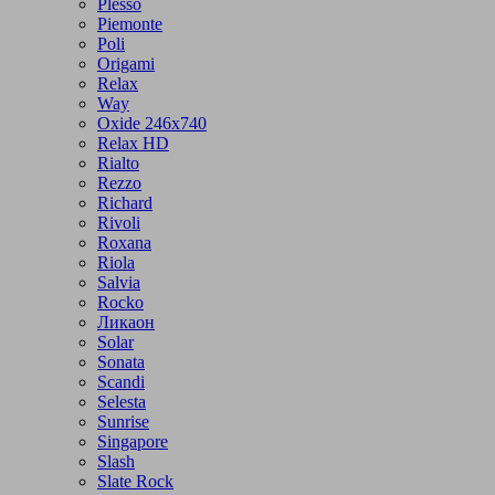
Plesso
Piemonte
Poli
Origami
Relax
Way
Oxide 246x740
Relax HD
Rialto
Rezzo
Richard
Rivoli
Roxana
Riola
Salvia
Rocko
Ликаон
Solar
Sonata
Scandi
Selesta
Sunrise
Singapore
Slash
Slate Rock