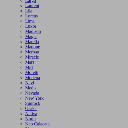
Largo
Laurent
Lila
Lorens
Lima
Luxor
Madison
Magic
Marella
Mattone
Merbau
Miracle
Mars
Mirt
Moretti
Modena
Navi
Medis
Nevada
New York
Sunrock
Osaka
Nativa
North
Neo Calacatta