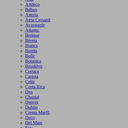
Artdeco
Bilbao
Asteria
Atria Cersanit
Avangarde
Atlantic
Botique
Brenta
Bianca
Bonita
Bolle
Botanica
Brooklyn
Corsica
Cariota
Celia
Costa Rica
Dea
Chantal
Denver
Dublin
Crema Marfil
Deco
Del Mare
Esta