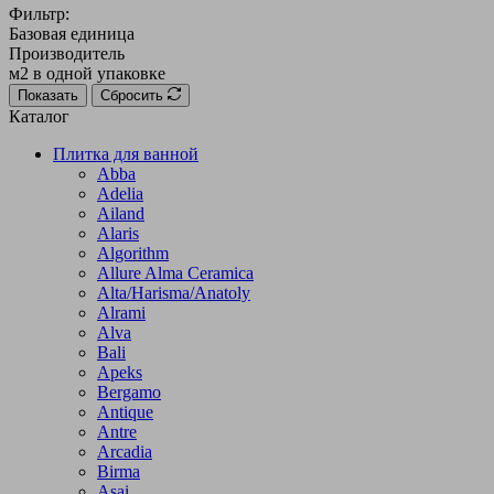
Фильтр:
Базовая единица
Производитель
м2 в одной упаковке
Показать
Сбросить
Каталог
Плитка для ванной
Abba
Adelia
Ailand
Alaris
Algorithm
Allure Alma Ceramica
Alta/Harisma/Anatoly
Alrami
Alva
Bali
Apeks
Bergamo
Antique
Antre
Arcadia
Birma
Asai