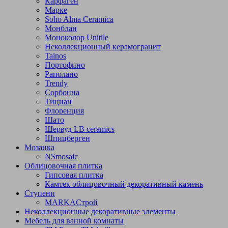
Карфаген
Марке
Soho Alma Ceramica
Монблан
Моноколор Unitile
Неколлекционный керамогранит
Tainos
Портофино
Раполано
Trendy
Сорбонна
Тициан
Флоренция
Шато
Шервуд LB ceramics
Шпицберген
Мозаика
NSmosaic
Облицовочная плитка
Гипсовая плитка
Камтек облицовочный декоративный камень
Ступени
МARKAСтрой
Неколлекционные декоративные элементы
Мебель для ванной комнаты