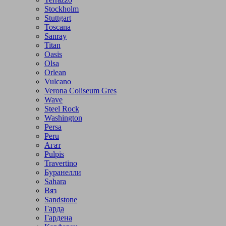
Stockholm
Stuttgart
Toscana
Sanray
Titan
Oasis
Olsa
Orlean
Vulcano
Verona Coliseum Gres
Wave
Steel Rock
Washington
Persa
Peru
Агат
Pulpis
Travertino
Буранелли
Sahara
Вяз
Sandstone
Гарда
Гардена