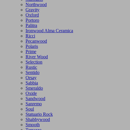
Northwood
Gravity
Oxford
Portoro
Palitra
Ironwood Alma Ceramica
Ricci
Pecanwood
Polaris
Prime
River Wood
Selection
Rustic
Sentido
Orsay
Sabbia
Smeraldo
Oxide
Sandwood
Sanremo
Soul
Statuario Rock
Shabbywood
Smooth
Terrazzo