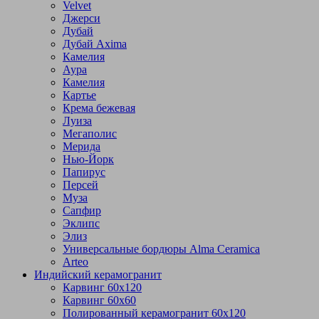
Velvet
Джерси
Дубай
Дубай Axima
Камелия
Аура
Камелия
Картье
Крема бежевая
Луиза
Мегаполис
Мерида
Нью-Йорк
Папирус
Персей
Муза
Сапфир
Эклипс
Элиз
Универсальные бордюры Alma Ceramica
Arteo
Индийский керамогранит
Карвинг 60х120
Карвинг 60х60
Полированный керамогранит 60х120