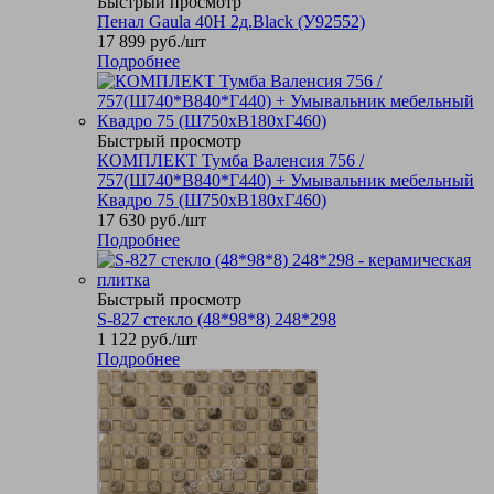
Быстрый просмотр
Пенал Gaula 40Н 2д.Black (У92552)
17 899
руб.
/шт
Подробнее
Быстрый просмотр
КОМПЛЕКТ Тумба Валенсия 756 /
757(Ш740*В840*Г440) + Умывальник мебельный
Квадро 75 (Ш750хВ180хГ460)
17 630
руб.
/шт
Подробнее
Быстрый просмотр
S-827 стекло (48*98*8) 248*298
1 122
руб.
/шт
Подробнее