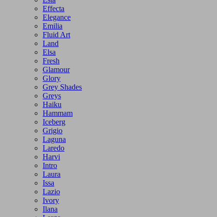
Effecta
Elegance
Emilia
Fluid Art
Land
Elsa
Fresh
Glamour
Glory
Grey Shades
Greys
Haiku
Hammam
Iceberg
Grigio
Laguna
Laredo
Harvi
Intro
Laura
Issa
Lazio
Ivory
Ilana