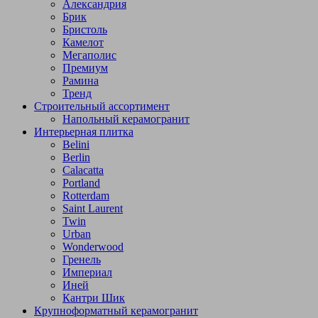
Александрия
Брик
Бристоль
Камелот
Мегаполис
Премиум
Рамина
Тренд
Строительный ассортимент
Напольный керамогранит
Интерьерная плитка
Belini
Berlin
Calacatta
Portland
Rotterdam
Saint Laurent
Twin
Urban
Wonderwood
Гренель
Империал
Иней
Кантри Шик
Крупноформатный керамогранит