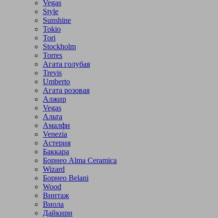
Vegas
Style
Sunshine
Tokio
Tori
Stockholm
Torres
Агата голубая
Trevis
Umberto
Агата розовая
Алжир
Vegas
Альта
Амалфи
Venezia
Астерия
Баккара
Борнео Alma Ceramica
Wizard
Борнео Belani
Wood
Винтаж
Виола
Дайкири