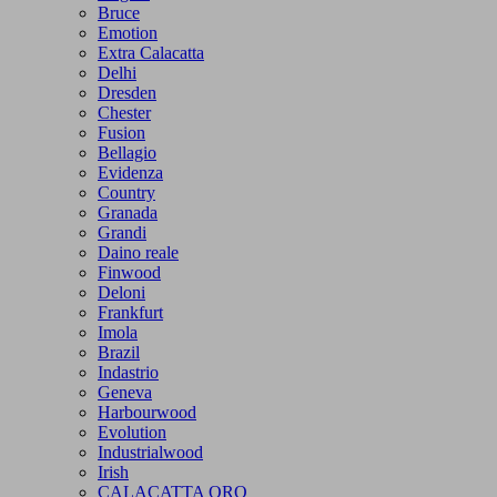
Bruce
Emotion
Extra Calacatta
Delhi
Dresden
Chester
Fusion
Bellagio
Evidenza
Country
Granada
Grandi
Daino reale
Finwood
Deloni
Frankfurt
Imola
Brazil
Indastrio
Geneva
Harbourwood
Evolution
Industrialwood
Irish
CALACATTA ORO