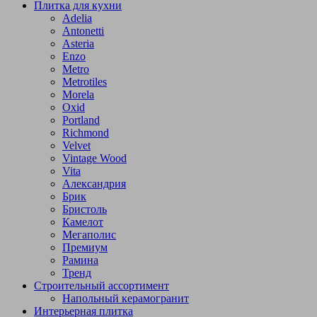
Плитка для кухни
Adelia
Antonetti
Asteria
Enzo
Metro
Metrotiles
Morela
Oxid
Portland
Richmond
Velvet
Vintage Wood
Vita
Александрия
Брик
Бристоль
Камелот
Мегаполис
Премиум
Рамина
Тренд
Строительный ассортимент
Напольный керамогранит
Интерьерная плитка