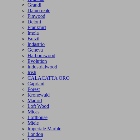
Grandi
Daino reale
Finwood
Deloni
Frankfurt
Imola
Brazil
Indastrio
Geneva
Harbourwood
Evolution
Industrialwood
Irish
CALACATTA ORO
Capriani
Forest
Kronewald
Madrid
Loft Wood
Micas
Lofthouse
Miele
Imperiale Marble
London
Louvre