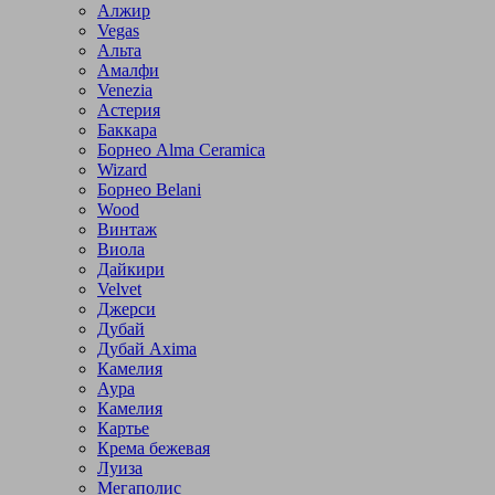
Алжир
Vegas
Альта
Амалфи
Venezia
Астерия
Баккара
Борнео Alma Ceramica
Wizard
Борнео Belani
Wood
Винтаж
Виола
Дайкири
Velvet
Джерси
Дубай
Дубай Axima
Камелия
Аура
Камелия
Картье
Крема бежевая
Луиза
Мегаполис