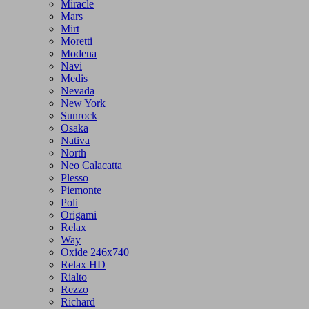
Miracle
Mars
Mirt
Moretti
Modena
Navi
Medis
Nevada
New York
Sunrock
Osaka
Nativa
North
Neo Calacatta
Plesso
Piemonte
Poli
Origami
Relax
Way
Oxide 246x740
Relax HD
Rialto
Rezzo
Richard