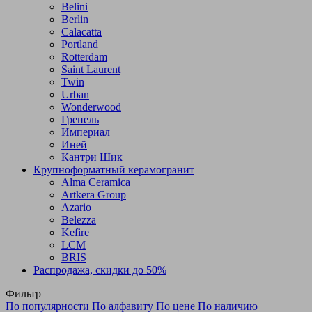
Belini
Berlin
Calacatta
Portland
Rotterdam
Saint Laurent
Twin
Urban
Wonderwood
Гренель
Империал
Иней
Кантри Шик
Крупноформатный керамогранит
Alma Ceramica
Artkera Group
Azario
Belezza
Kefire
LCM
BRIS
Распродажа, скидки до 50%
Фильтр
По популярности
По алфавиту
По цене
По наличию