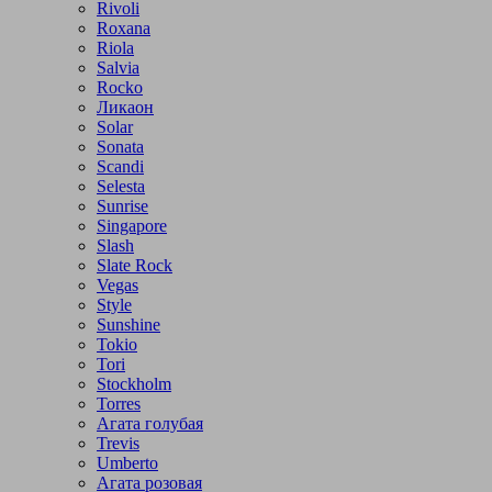
Rivoli
Roxana
Riola
Salvia
Rocko
Ликаон
Solar
Sonata
Scandi
Selesta
Sunrise
Singapore
Slash
Slate Rock
Vegas
Style
Sunshine
Tokio
Tori
Stockholm
Torres
Агата голубая
Trevis
Umberto
Агата розовая