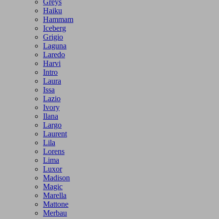
Greys
Haiku
Hammam
Iceberg
Grigio
Laguna
Laredo
Harvi
Intro
Laura
Issa
Lazio
Ivory
Ilana
Largo
Laurent
Lila
Lorens
Lima
Luxor
Madison
Magic
Marella
Mattone
Merbau