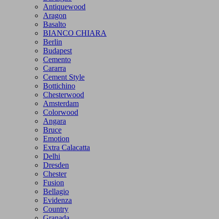
Antiquewood
Aragon
Basalto
BIANCO CHIARA
Berlin
Budapest
Cemento
Cararra
Cement Style
Bottichino
Chesterwood
Amsterdam
Colorwood
Angara
Bruce
Emotion
Extra Calacatta
Delhi
Dresden
Chester
Fusion
Bellagio
Evidenza
Country
Granada