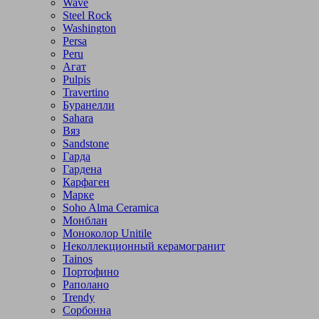
Wave
Steel Rock
Washington
Persa
Peru
Агат
Pulpis
Travertino
Буранелли
Sahara
Вяз
Sandstone
Гарда
Гардена
Карфаген
Марке
Soho Alma Ceramica
Монблан
Моноколор Unitile
Неколлекционный керамогранит
Tainos
Портофино
Раполано
Trendy
Сорбонна