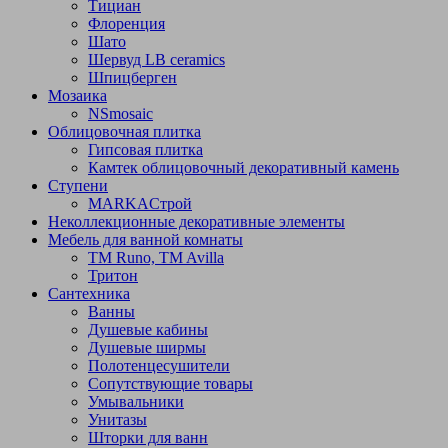
Тициан
Флоренция
Шато
Шервуд LB ceramics
Шпицберген
Мозаика
NSmosaic
Облицовочная плитка
Гипсовая плитка
Камтек облицовочный декоративный камень
Ступени
МARKAСтрой
Неколлекционные декоративные элементы
Мебель для ванной комнаты
TM Runo, TM Avilla
Тритон
Сантехника
Ванны
Душевые кабины
Душевые ширмы
Полотенцесушители
Сопутствующие товары
Умывальники
Унитазы
Шторки для ванн