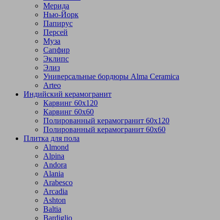
Мерида
Нью-Йорк
Папирус
Персей
Муза
Сапфир
Эклипс
Элиз
Универсальные бордюры Alma Ceramica
Arteo
Индийский керамогранит
Карвинг 60х120
Карвинг 60х60
Полированный керамогранит 60х120
Полированный керамогранит 60х60
Плитка для пола
Almond
Alpina
Andora
Alania
Arabesco
Arcadia
Ashton
Baltia
Bardiglio