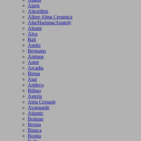
Alaris
Algorithm
Allure Alma Ceramica
Alta/Harisma/Anatoly
Alrami
Alva
Bali
Apeks
Bergamo
Antique
Antre
Arcadia
Birma
Asai
Artdeco
Bilbao
Asteria
Atria Cersanit
Avangarde
Atlantic
Botique
Brenta
Bianca
Bonita