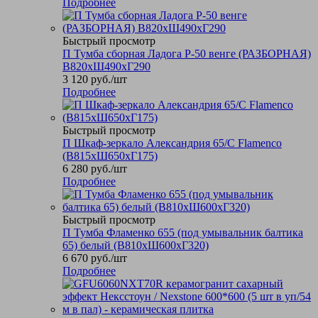
Подробнее
Быстрый просмотр
П Тумба сборная Ладога Р-50 венге (РАЗБОРНАЯ)
В820хШ490хГ290
3 120
руб.
/шт
Подробнее
Быстрый просмотр
П Шкаф-зеркало Александрия 65/С Flamenco
(В815хШ650хГ175)
6 280
руб.
/шт
Подробнее
Быстрый просмотр
П Тумба Фламенко 655 (под умывальник балтика
65) белый (В810хШ600хГ320)
6 670
руб.
/шт
Подробнее