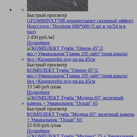
Быстрый просмотр
GFU6060NXT70R керамогранит сахарный эффект
Нексстоун / Nexstone 600*600 (5 шт в уп/54 м в
пал)
2 450
руб.
/м2
Подробнее
Быстрый просмотр
КОМПЛЕКТ Тумба "Орион 45"/2
ящ./+Умывальник"Гамма 105 лайт"/прав.крыло/
бел.+Кронштейн под пр.кр.45см
33 540
руб.
/упак
Подробнее
Быстрый просмотр
КОМПЛЕКТ Тумба "Модена 65" железный камень
+ Умывальник "Оскар" 65
22 050
руб.
/упак
Подробнее