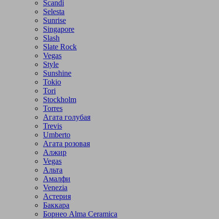
Scandi
Selesta
Sunrise
Singapore
Slash
Slate Rock
Vegas
Style
Sunshine
Tokio
Tori
Stockholm
Torres
Агата голубая
Trevis
Umberto
Агата розовая
Алжир
Vegas
Альта
Амалфи
Venezia
Астерия
Баккара
Борнео Alma Ceramica