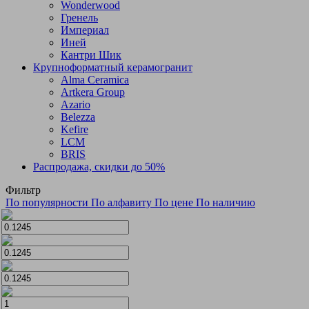
Wonderwood
Гренель
Империал
Иней
Кантри Шик
Крупноформатный керамогранит
Alma Ceramica
Artkera Group
Azario
Belezza
Kefire
LCM
BRIS
Распродажа, скидки до 50%
Фильтр
По популярности
По алфавиту
По цене
По наличию