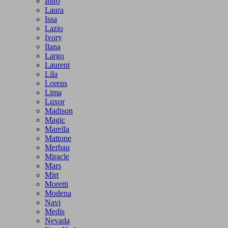
Intro
Laura
Issa
Lazio
Ivory
Ilana
Largo
Laurent
Lila
Lorens
Lima
Luxor
Madison
Magic
Marella
Mattone
Merbau
Miracle
Mars
Mirt
Moretti
Modena
Navi
Medis
Nevada