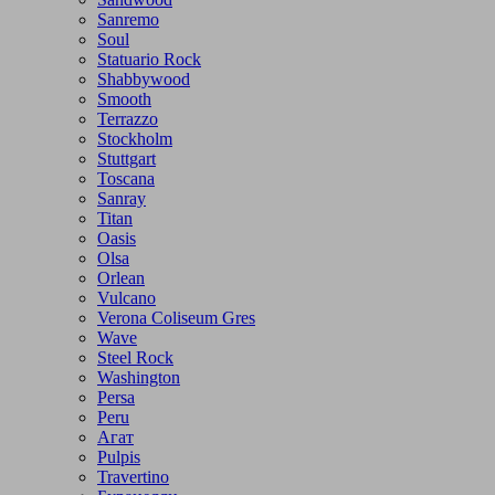
Sanremo
Soul
Statuario Rock
Shabbywood
Smooth
Terrazzo
Stockholm
Stuttgart
Toscana
Sanray
Titan
Oasis
Olsa
Orlean
Vulcano
Verona Coliseum Gres
Wave
Steel Rock
Washington
Persa
Peru
Агат
Pulpis
Travertino