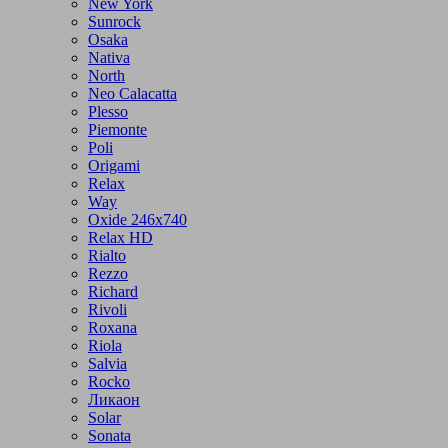
New York
Sunrock
Osaka
Nativa
North
Neo Calacatta
Plesso
Piemonte
Poli
Origami
Relax
Way
Oxide 246x740
Relax HD
Rialto
Rezzo
Richard
Rivoli
Roxana
Riola
Salvia
Rocko
Ликаон
Solar
Sonata