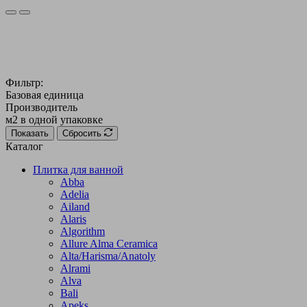
Фильтр:
Базовая единица
Производитель
м2 в одной упаковке
Показать
Сбросить
Каталог
Плитка для ванной
Abba
Adelia
Ailand
Alaris
Algorithm
Allure Alma Ceramica
Alta/Harisma/Anatoly
Alrami
Alva
Bali
Apeks