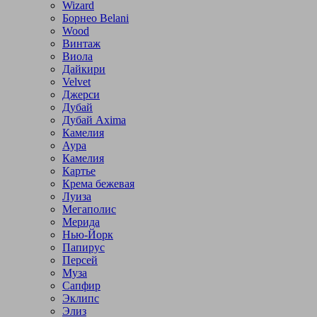
Wizard
Борнео Belani
Wood
Винтаж
Виола
Дайкири
Velvet
Джерси
Дубай
Дубай Axima
Камелия
Аура
Камелия
Картье
Крема бежевая
Луиза
Мегаполис
Мерида
Нью-Йорк
Папирус
Персей
Муза
Сапфир
Эклипс
Элиз