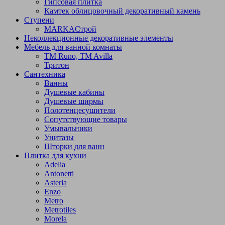
Гипсовая плитка
Камтек облицовочный декоративный камень
Ступени
МARKAСтрой
Неколлекционные декоративные элементы
Мебель для ванной комнаты
TM Runo, TM Avilla
Тритон
Сантехника
Ванны
Душевые кабины
Душевые ширмы
Полотенцесушители
Сопутствующие товары
Умывальники
Унитазы
Шторки для ванн
Плитка для кухни
Adelia
Antonetti
Asteria
Enzo
Metro
Metrotiles
Morela