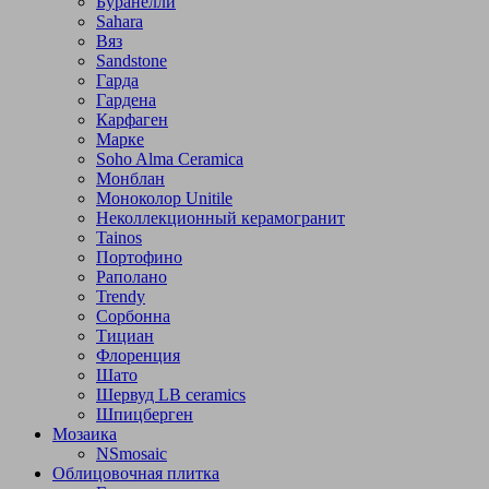
Буранелли
Sahara
Вяз
Sandstone
Гарда
Гардена
Карфаген
Марке
Soho Alma Ceramica
Монблан
Моноколор Unitile
Неколлекционный керамогранит
Tainos
Портофино
Раполано
Trendy
Сорбонна
Тициан
Флоренция
Шато
Шервуд LB ceramics
Шпицберген
Мозаика
NSmosaic
Облицовочная плитка