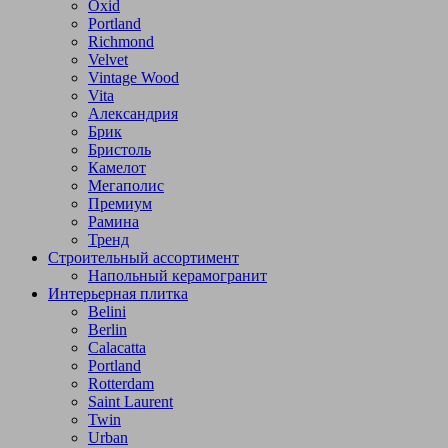
Oxid
Portland
Richmond
Velvet
Vintage Wood
Vita
Александрия
Брик
Бристоль
Камелот
Мегаполис
Премиум
Рамина
Тренд
Строительный ассортимент
Напольный керамогранит
Интерьерная плитка
Belini
Berlin
Calacatta
Portland
Rotterdam
Saint Laurent
Twin
Urban