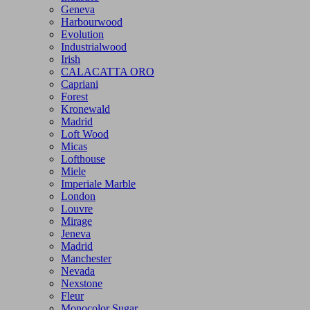
Geneva
Harbourwood
Evolution
Industrialwood
Irish
CALACATTA ORO
Capriani
Forest
Kronewald
Madrid
Loft Wood
Micas
Lofthouse
Miele
Imperiale Marble
London
Louvre
Mirage
Jeneva
Madrid
Manchester
Nevada
Nexstone
Fleur
Monocolor Sugar