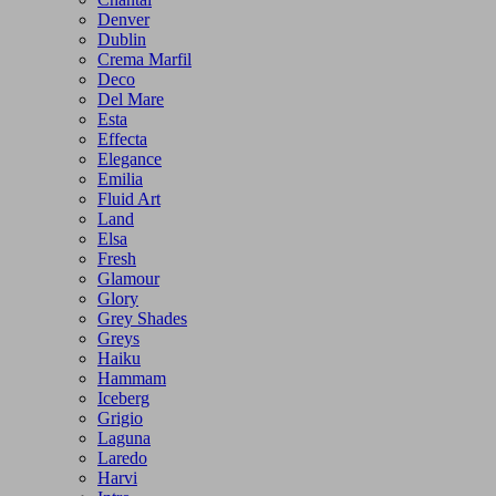
Denver
Dublin
Crema Marfil
Deco
Del Mare
Esta
Effecta
Elegance
Emilia
Fluid Art
Land
Elsa
Fresh
Glamour
Glory
Grey Shades
Greys
Haiku
Hammam
Iceberg
Grigio
Laguna
Laredo
Harvi