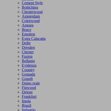
Cement Style
Bottichino
Chesterwood
Amsterdam
Colorwood
Angara
Bruce
Emotion
Extra Calacatta
Delhi
Dresden
Chester
Fusion
Bellagio
Evidenza
Country
Granada
Grandi
Daino reale
Finwood
Deloni
Frankfurt
Imola
Brazil
Indastrio