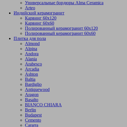
Универсальные бордюры Alma Ceramica
Arteo
Индийский керамогранит
Карвинг 60х120
Карвинг 60х60
Полированный керамогранит 60х120
Полированный керамогранит 60х60
Плитка для пола
Almond
Alpina
Andora
Alania
Arabesco
Arcadia
Ashton
Baltia
Bardiglio
Antiquewood
Aragon
Basalto
BIANCO CHIARA
Berlin
Budapest
Cemento
Cararra