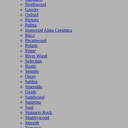
Northwood
Gravity
Oxford
Portoro
Palitra
Ironwood Alma Ceramica
Ricci
Pecanwood
Polaris
Prime
River Wood
Selection
Rustic
Sentido
Orsay
Sabbia
Smeraldo
Oxide
Sandwood
Sanremo
Soul
Statuario Rock
Shabbywood
Smooth
Terrazzo