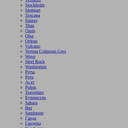
Stockholm
Stuttgart
Toscana
Sanray
Titan
Oasis
Olsa
Orlean
Vulcano
Verona Coliseum Gres
Wave
Steel Rock
Washington
Persa
Peru
Агат
Pulpis
Travertino
Буранелли
Sahara
Вяз
Sandstone
Гарда
Гардена