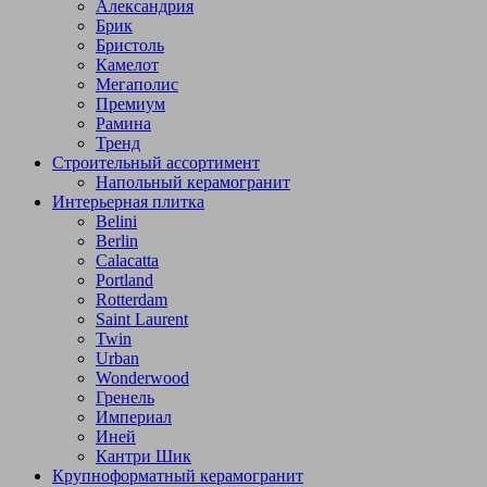
Александрия
Брик
Бристоль
Камелот
Мегаполис
Премиум
Рамина
Тренд
Строительный ассортимент
Напольный керамогранит
Интерьерная плитка
Belini
Berlin
Calacatta
Portland
Rotterdam
Saint Laurent
Twin
Urban
Wonderwood
Гренель
Империал
Иней
Кантри Шик
Крупноформатный керамогранит