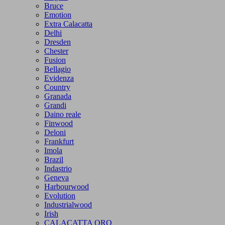
Bruce
Emotion
Extra Calacatta
Delhi
Dresden
Chester
Fusion
Bellagio
Evidenza
Country
Granada
Grandi
Daino reale
Finwood
Deloni
Frankfurt
Imola
Brazil
Indastrio
Geneva
Harbourwood
Evolution
Industrialwood
Irish
CALACATTA ORO