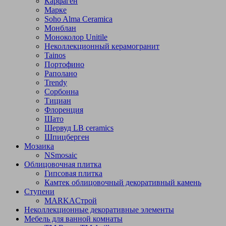
Карфаген
Марке
Soho Alma Ceramica
Монблан
Моноколор Unitile
Неколлекционный керамогранит
Tainos
Портофино
Раполано
Trendy
Сорбонна
Тициан
Флоренция
Шато
Шервуд LB ceramics
Шпицберген
Мозаика
NSmosaic
Облицовочная плитка
Гипсовая плитка
Камтек облицовочный декоративный камень
Ступени
МARKAСтрой
Неколлекционные декоративные элементы
Мебель для ванной комнаты