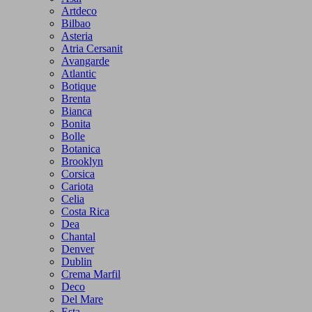
Artdeco
Bilbao
Asteria
Atria Cersanit
Avangarde
Atlantic
Botique
Brenta
Bianca
Bonita
Bolle
Botanica
Brooklyn
Corsica
Cariota
Celia
Costa Rica
Dea
Chantal
Denver
Dublin
Crema Marfil
Deco
Del Mare
Esta