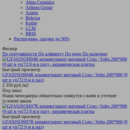
Alma Ceramica
Artkera Group
Azario
Belezza
Kefire
LCM
BRIS
Распродажа, скидки до 50%
Фильтр
По популярности
По алфавиту
По цене
По наличию
Быстрый просмотр
GFA92SOH04R керамогранит матовый Сохо / Soho 200*900 (9
шт в уп/72,9 м в пал)
2 350
руб.
/м2
Под заказ
Наши менеджеры обязательно свяжутся с вами и уточнят
условия заказа
Быстрый просмотр
GFA92SOH07R керамогранит матовый Сохо / Soho 200*900 (9
шт в уп/72,9 м в пал)