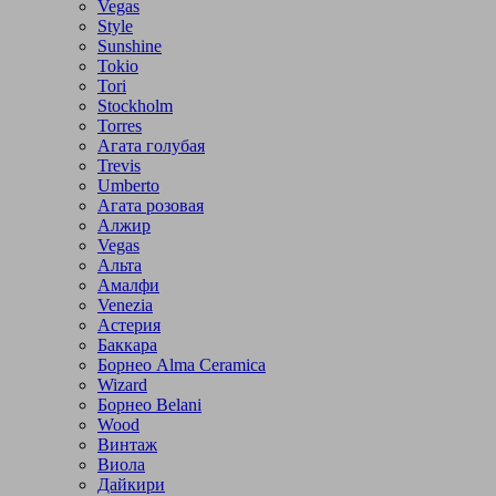
Vegas
Style
Sunshine
Tokio
Tori
Stockholm
Torres
Агата голубая
Trevis
Umberto
Агата розовая
Алжир
Vegas
Альта
Амалфи
Venezia
Астерия
Баккара
Борнео Alma Ceramica
Wizard
Борнео Belani
Wood
Винтаж
Виола
Дайкири