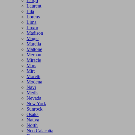
Largo
Laurent
Lila
Lorens
Lima
Luxor
Madison
Magic
Marella
Mattone
Merbau
Miracle
Mars
Mirt
Moretti
Modena
Navi
Medis
Nevada
New York
Sunrock
Osaka
Nativa
North
Neo Calacatta