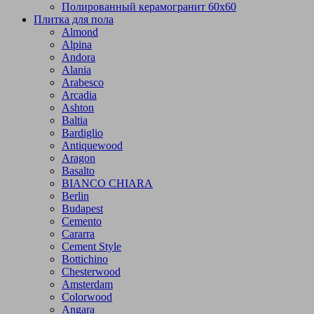
Полированный керамогранит 60х60
Плитка для пола
Almond
Alpina
Andora
Alania
Arabesco
Arcadia
Ashton
Baltia
Bardiglio
Antiquewood
Aragon
Basalto
BIANCO CHIARA
Berlin
Budapest
Cemento
Cararra
Cement Style
Bottichino
Chesterwood
Amsterdam
Colorwood
Angara