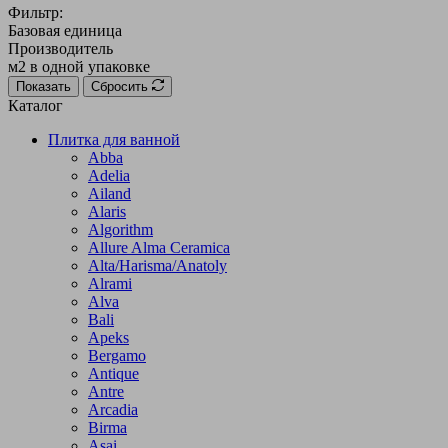
Фильтр:
Базовая единица
Производитель
м2 в одной упаковке
Показать
Сбросить
Каталог
Плитка для ванной
Abba
Adelia
Ailand
Alaris
Algorithm
Allure Alma Ceramica
Alta/Harisma/Anatoly
Alrami
Alva
Bali
Apeks
Bergamo
Antique
Antre
Arcadia
Birma
Asai