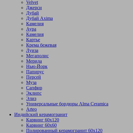
Velvet
Джерси
Дубай
Дубай Axima
Камелия
Аура
Камелия
Картье
Крема бежевая
Луиза
Мегаполис
Мерида
Нью-Йорк
Папирус
Персей
Муза
Сапфир
Эклипс
Элиз
Универсальные бордюры Alma Ceramica
Arteo
Индийский керамогранит
Карвинг 60х120
Карвинг 60х60
Полированный керамогранит 60х120