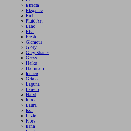
Effecta
Elegance
Emilia
Fluid Art
Land
Elsa
Fresh
Glamour
Glory
Grey Shades
Greys
Haiku
Hammam
Iceberg
Grigio
Laguna
Laredo
Harvi
Intro
Laura
Issa
Lazio
Ivory
Ilana