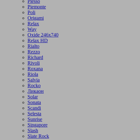
Plesso
Piemonte
Poli
Origami
Relax
Way
Oxide 246x740
Relax HD
Rialto
Rezzo
Richard
Rivoli
Roxana
Riola
Salvia
Rocko
Ликаон
Solar
Sonata
Scandi
Selesta
Sunrise
Singapore
Slash
Slate Rock