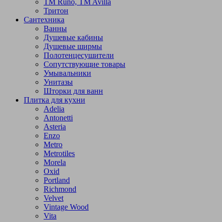
TM Runo, TM Avilla
Тритон
Сантехника
Ванны
Душевые кабины
Душевые ширмы
Полотенцесушители
Сопутствующие товары
Умывальники
Унитазы
Шторки для ванн
Плитка для кухни
Adelia
Antonetti
Asteria
Enzo
Metro
Metrotiles
Morela
Oxid
Portland
Richmond
Velvet
Vintage Wood
Vita