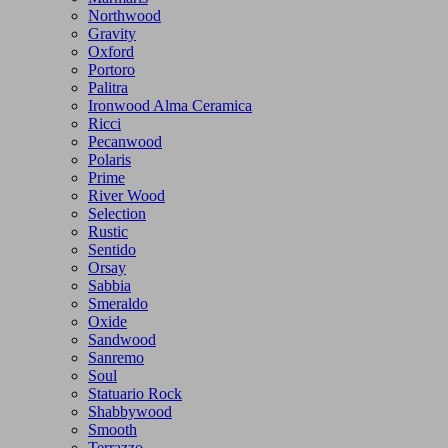
Northwood
Gravity
Oxford
Portoro
Palitra
Ironwood Alma Ceramica
Ricci
Pecanwood
Polaris
Prime
River Wood
Selection
Rustic
Sentido
Orsay
Sabbia
Smeraldo
Oxide
Sandwood
Sanremo
Soul
Statuario Rock
Shabbywood
Smooth
Terrazzo