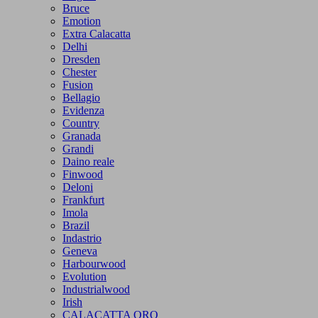
Bruce
Emotion
Extra Calacatta
Delhi
Dresden
Chester
Fusion
Bellagio
Evidenza
Country
Granada
Grandi
Daino reale
Finwood
Deloni
Frankfurt
Imola
Brazil
Indastrio
Geneva
Harbourwood
Evolution
Industrialwood
Irish
CALACATTA ORO