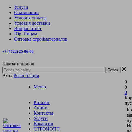
Услуги
О компании
Условия оплаты
Условия доставки
Вопрос-ответ
Юр. Лицам
Оптовка стройматериалов
+7 (4722) 25-06-06
Заказать звонок
Вход
Регистрация
0
Меню
0
0
Кор
Каталог
пус
Акции
К 
Контакты
ва
Услуги
пу
Вакансии
Ис
СТРОЙОПТ
не