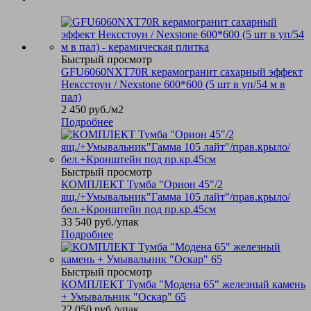
Быстрый просмотр
GFU6060NXT70R керамогранит сахарный эффект
Нексстоун / Nexstone 600*600 (5 шт в уп/54 м в
пал)
2 450
руб.
/м2
Подробнее
Быстрый просмотр
КОМПЛЕКТ Тумба "Орион 45"/2
ящ./+Умывальник"Гамма 105 лайт"/прав.крыло/
бел.+Кронштейн под пр.кр.45см
33 540
руб.
/упак
Подробнее
Быстрый просмотр
КОМПЛЕКТ Тумба "Модена 65" железный камень
+ Умывальник "Оскар" 65
22 050
руб.
/упак