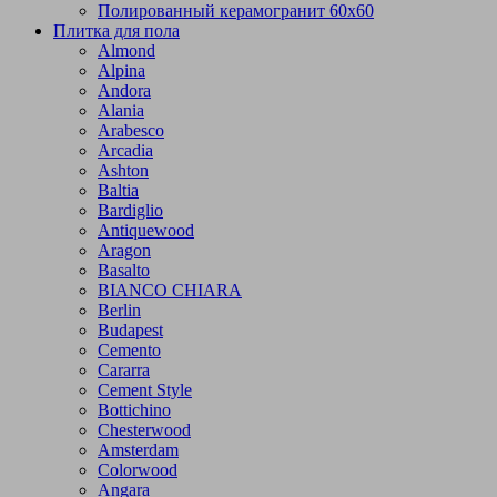
Полированный керамогранит 60х60
Плитка для пола
Almond
Alpina
Andora
Alania
Arabesco
Arcadia
Ashton
Baltia
Bardiglio
Antiquewood
Aragon
Basalto
BIANCO CHIARA
Berlin
Budapest
Cemento
Cararra
Cement Style
Bottichino
Chesterwood
Amsterdam
Colorwood
Angara