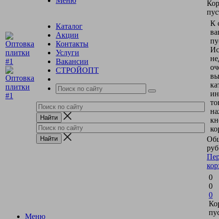
Меню
Кор
пус
К 
Каталог
ва
Акции
пу
Контакты
Ис
Услуги
не
Вакансии
оч
СТРОЙОПТ
вы
ка
ин
то
на
кн
ко
Общ
руб
Пер
кор
0
0
0
Ко
пу
Меню