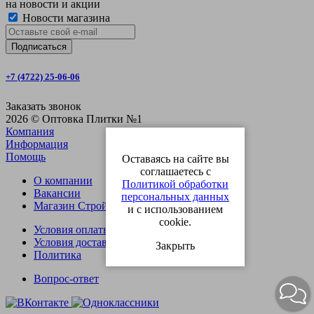
на новости и акции
Новости магазина
+7 (4722) 25-06-06
Заказать звонок
2026 © Оптовка Плитки №1
Компания
Информация
Помощь
Оставаясь на сайте вы
соглашаетесь с
О компании
Политикой обработки
Вакансии
персональных данных
Магазин СтройОпт
и с использованием
cookie.
Условия оплаты
Условия доставки
Закрыть
Политика
Вопрос-ответ