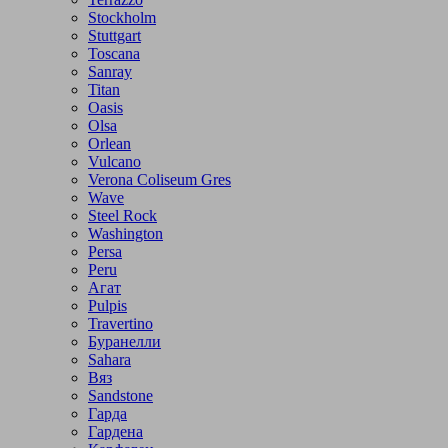
Stockholm
Stuttgart
Toscana
Sanray
Titan
Oasis
Olsa
Orlean
Vulcano
Verona Coliseum Gres
Wave
Steel Rock
Washington
Persa
Peru
Агат
Pulpis
Travertino
Буранелли
Sahara
Вяз
Sandstone
Гарда
Гардена