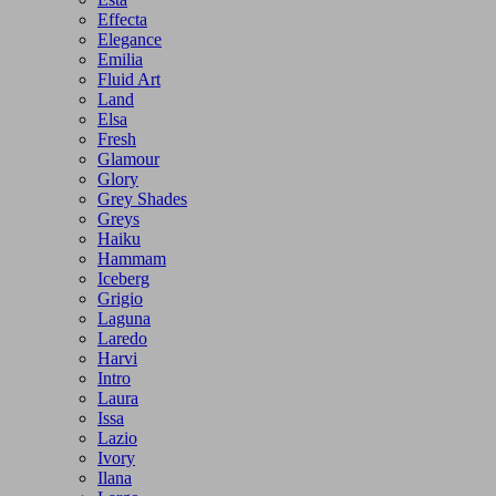
Effecta
Elegance
Emilia
Fluid Art
Land
Elsa
Fresh
Glamour
Glory
Grey Shades
Greys
Haiku
Hammam
Iceberg
Grigio
Laguna
Laredo
Harvi
Intro
Laura
Issa
Lazio
Ivory
Ilana