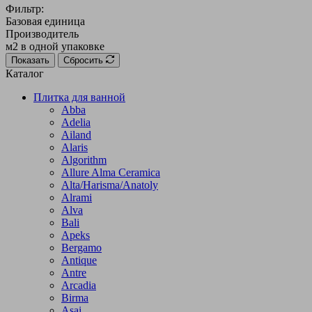
Фильтр:
Базовая единица
Производитель
м2 в одной упаковке
Показать
Сбросить
Каталог
Плитка для ванной
Abba
Adelia
Ailand
Alaris
Algorithm
Allure Alma Ceramica
Alta/Harisma/Anatoly
Alrami
Alva
Bali
Apeks
Bergamo
Antique
Antre
Arcadia
Birma
Asai