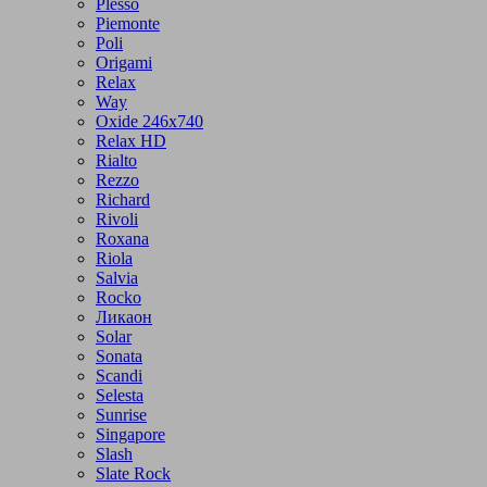
Plesso
Piemonte
Poli
Origami
Relax
Way
Oxide 246x740
Relax HD
Rialto
Rezzo
Richard
Rivoli
Roxana
Riola
Salvia
Rocko
Ликаон
Solar
Sonata
Scandi
Selesta
Sunrise
Singapore
Slash
Slate Rock