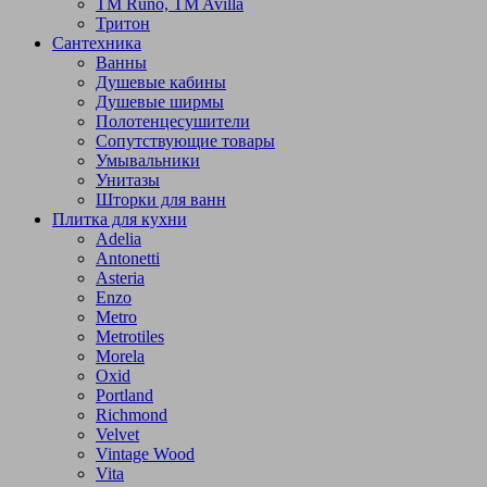
TM Runo, TM Avilla
Тритон
Сантехника
Ванны
Душевые кабины
Душевые ширмы
Полотенцесушители
Сопутствующие товары
Умывальники
Унитазы
Шторки для ванн
Плитка для кухни
Adelia
Antonetti
Asteria
Enzo
Metro
Metrotiles
Morela
Oxid
Portland
Richmond
Velvet
Vintage Wood
Vita