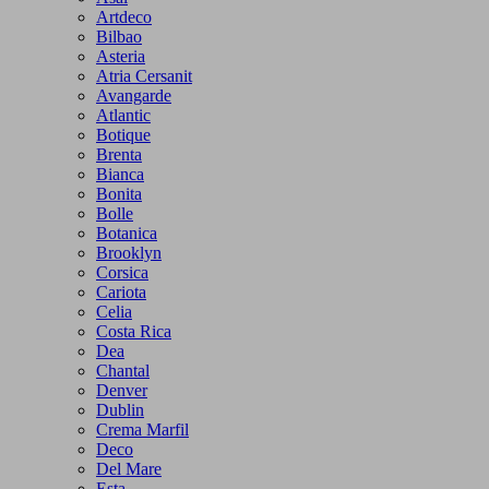
Artdeco
Bilbao
Asteria
Atria Cersanit
Avangarde
Atlantic
Botique
Brenta
Bianca
Bonita
Bolle
Botanica
Brooklyn
Corsica
Cariota
Celia
Costa Rica
Dea
Chantal
Denver
Dublin
Crema Marfil
Deco
Del Mare
Esta