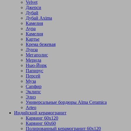
Velvet
Джерси
Дубай
Дубай Axima
Камелия
Аура
Камелия
Картье
Крема бежевая
Луиза
Мегаполис
Мерида
Нью-Йорк
Папирус
Персей
Муза
Сапфир
Эклипс
Элиз
Универсальные бордюры Alma Ceramica
Arteo
Индийский керамогранит
Карвинг 60х120
Карвинг 60х60
Полированный керамогранит 60х120