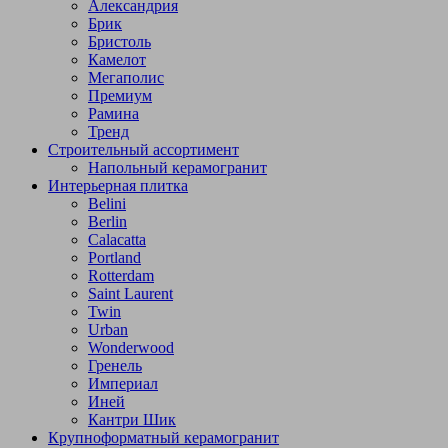
Александрия
Брик
Бристоль
Камелот
Мегаполис
Премиум
Рамина
Тренд
Строительный ассортимент
Напольный керамогранит
Интерьерная плитка
Belini
Berlin
Calacatta
Portland
Rotterdam
Saint Laurent
Twin
Urban
Wonderwood
Гренель
Империал
Иней
Кантри Шик
Крупноформатный керамогранит