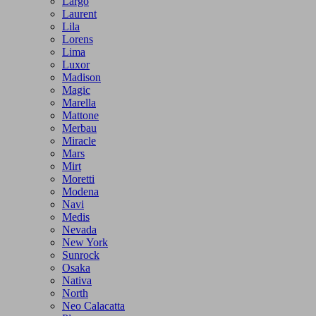
Largo
Laurent
Lila
Lorens
Lima
Luxor
Madison
Magic
Marella
Mattone
Merbau
Miracle
Mars
Mirt
Moretti
Modena
Navi
Medis
Nevada
New York
Sunrock
Osaka
Nativa
North
Neo Calacatta