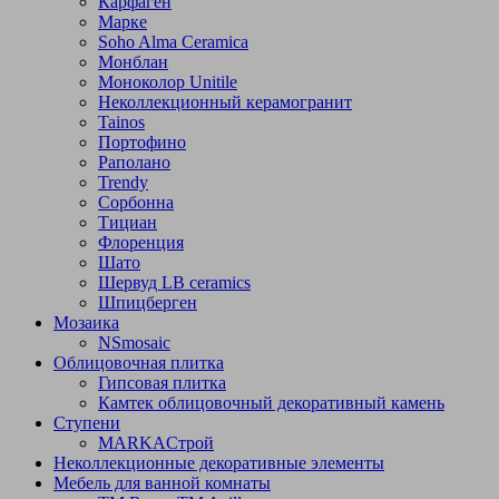
Карфаген
Марке
Soho Alma Ceramica
Монблан
Моноколор Unitile
Неколлекционный керамогранит
Tainos
Портофино
Раполано
Trendy
Сорбонна
Тициан
Флоренция
Шато
Шервуд LB ceramics
Шпицберген
Мозаика
NSmosaic
Облицовочная плитка
Гипсовая плитка
Камтек облицовочный декоративный камень
Ступени
МARKAСтрой
Неколлекционные декоративные элементы
Мебель для ванной комнаты