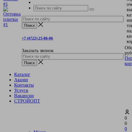
оч
вы
ка
ин
то
на
кн
+7 (4722) 25-06-06
ко
Общ
Заказать звонок
руб
Пер
кор
Каталог
Акции
Контакты
Услуги
Вакансии
СТРОЙОПТ
0
0
0