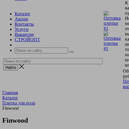
К
в
пу
Каталог
И
Акции
н
Контакты
о
Услуги
в
Вакансии
к
СТРОЙОПТ
и
т
н
к
к
Об
руб
Пе
ко
Главная
Каталог
Плитка для пола
Finwood
Finwood