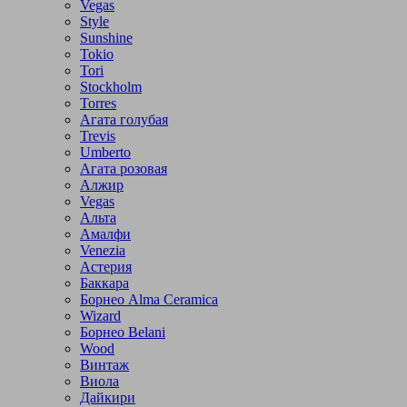
Vegas
Style
Sunshine
Tokio
Tori
Stockholm
Torres
Агата голубая
Trevis
Umberto
Агата розовая
Алжир
Vegas
Альта
Амалфи
Venezia
Астерия
Баккара
Борнео Alma Ceramica
Wizard
Борнео Belani
Wood
Винтаж
Виола
Дайкири