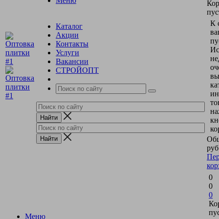
Меню
Кор
пус
К 
Каталог
ва
Акции
пу
Контакты
Ис
Услуги
не
Вакансии
оч
СТРОЙОПТ
вы
ка
ин
то
на
кн
ко
Общ
руб
Пер
кор
0
0
0
Ко
пу
Меню