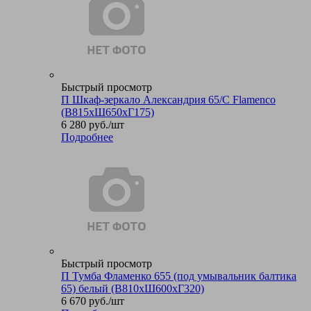
Быстрый просмотр
П Шкаф-зеркало Александрия 65/С Flamenco
(В815хШ650хГ175)
6 280
руб.
/шт
Подробнее
Быстрый просмотр
П Тумба Фламенко 655 (под умывальник балтика
65) белый (В810хШ600хГ320)
6 670
руб.
/шт