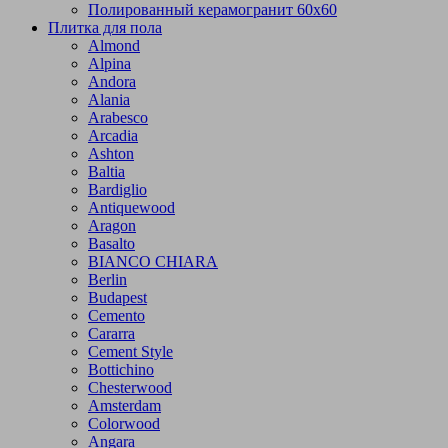
Полированный керамогранит 60х60
Плитка для пола
Almond
Alpina
Andora
Alania
Arabesco
Arcadia
Ashton
Baltia
Bardiglio
Antiquewood
Aragon
Basalto
BIANCO CHIARA
Berlin
Budapest
Cemento
Cararra
Cement Style
Bottichino
Chesterwood
Amsterdam
Colorwood
Angara