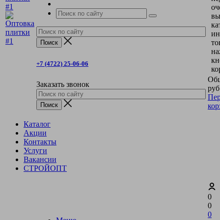
оч
вы
ка
ин
то
на
кн
+7 (4722) 25-06-06
ко
Общ
Заказать звонок
руб
Пер
кор
Каталог
Акции
Контакты
Услуги
Вакансии
СТРОЙОПТ
0
0
0