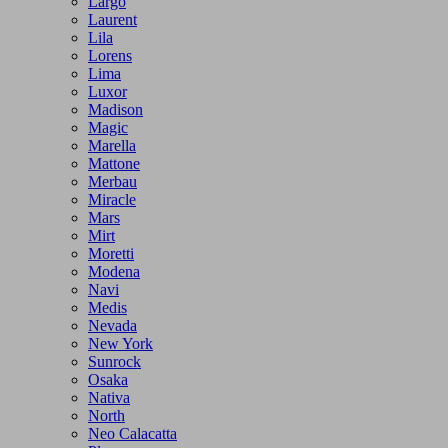
Largo
Laurent
Lila
Lorens
Lima
Luxor
Madison
Magic
Marella
Mattone
Merbau
Miracle
Mars
Mirt
Moretti
Modena
Navi
Medis
Nevada
New York
Sunrock
Osaka
Nativa
North
Neo Calacatta