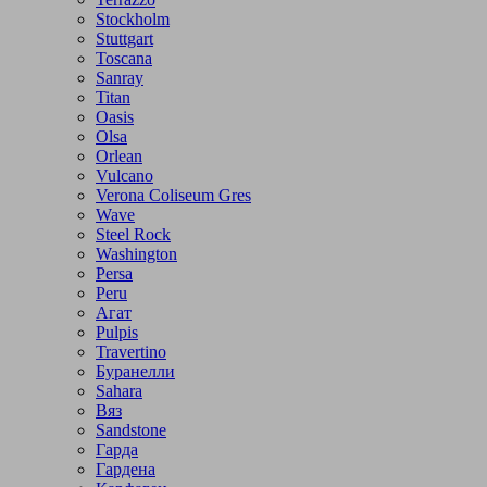
Stockholm
Stuttgart
Toscana
Sanray
Titan
Oasis
Olsa
Orlean
Vulcano
Verona Coliseum Gres
Wave
Steel Rock
Washington
Persa
Peru
Агат
Pulpis
Travertino
Буранелли
Sahara
Вяз
Sandstone
Гарда
Гардена