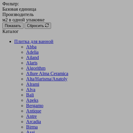
Фильтр:
Базовая единица
Производитель
м2 в одной упаковке
Показать
Сбросить
Каталог
Плитка для ванной
Abba
Adelia
Ailand
Alaris
Algorithm
Allure Alma Ceramica
Alta/Harisma/Anatoly
Alrami
Alva
Bali
Apeks
Bergamo
Antique
Antre
Arcadia
Birma
Asai