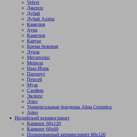
Velvet
Джерси
Дубай
Дубай Axima
Камелия
Аура
Камелия
Картье
Крема бежевая
Луиза
Мегаполис
Мерида
Нью-Йорк
Папирус
Персей
Муза
Сапфир
Эклипс
Элиз
Универсальные бордюры Alma Ceramica
Arteo
Индийский керамогранит
Карвинг 60х120
Карвинг 60х60
Полированный керамогранит 60х120