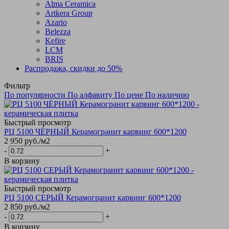
Alma Ceramica
Artkera Group
Azario
Belezza
Kefire
LCM
BRIS
Распродажа, скидки до 50%
Фильтр
По популярности
По алфавиту
По цене
По наличию
Быстрый просмотр
РЦ 5100 ЧЁРНЫЙ Керамогранит карвинг 600*1200
2 950
руб.
/м2
-
+
В корзину
Быстрый просмотр
РЦ 5100 СЕРЫЙ Керамогранит карвинг 600*1200
2 850
руб.
/м2
-
+
В корзину