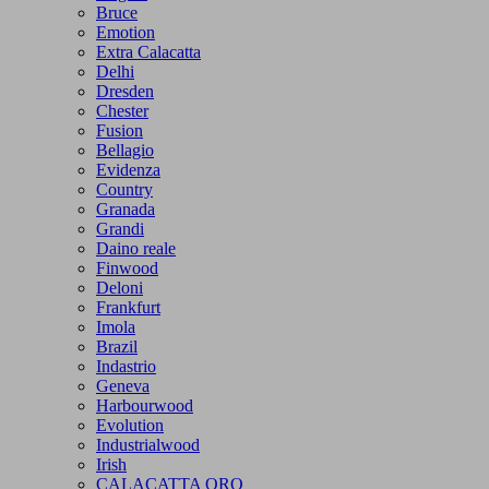
Bruce
Emotion
Extra Calacatta
Delhi
Dresden
Chester
Fusion
Bellagio
Evidenza
Country
Granada
Grandi
Daino reale
Finwood
Deloni
Frankfurt
Imola
Brazil
Indastrio
Geneva
Harbourwood
Evolution
Industrialwood
Irish
CALACATTA ORO