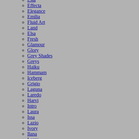
Effecta
Elegance
Emilia
Fluid Art
Land
Elsa
Fresh
Glamour
Glory
Grey Shades
Greys
Haiku
Hammam
Iceberg
Grigio
Laguna
Laredo
Harvi
Intro
Laura
Issa
Lazio
Ivory
Ilana