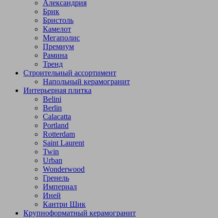
Александрия
Брик
Бристоль
Камелот
Мегаполис
Премиум
Рамина
Тренд
Строительный ассортимент
Напольный керамогранит
Интерьерная плитка
Belini
Berlin
Calacatta
Portland
Rotterdam
Saint Laurent
Twin
Urban
Wonderwood
Гренель
Империал
Иней
Кантри Шик
Крупноформатный керамогранит