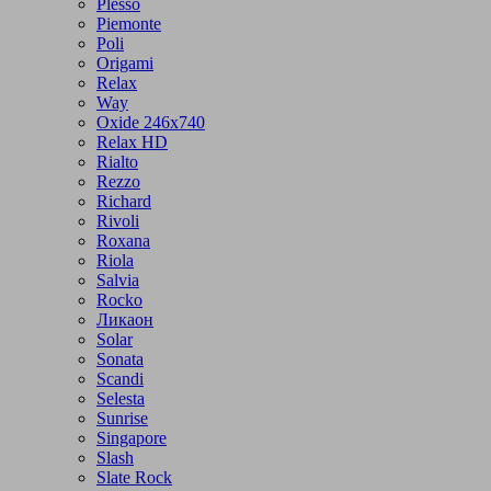
Plesso
Piemonte
Poli
Origami
Relax
Way
Oxide 246x740
Relax HD
Rialto
Rezzo
Richard
Rivoli
Roxana
Riola
Salvia
Rocko
Ликаон
Solar
Sonata
Scandi
Selesta
Sunrise
Singapore
Slash
Slate Rock