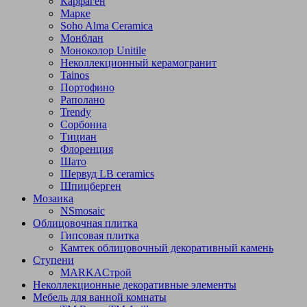
Карфаген
Марке
Soho Alma Ceramica
Монблан
Моноколор Unitile
Неколлекционный керамогранит
Tainos
Портофино
Раполано
Trendy
Сорбонна
Тициан
Флоренция
Шато
Шервуд LB ceramics
Шпицберген
Мозаика
NSmosaic
Облицовочная плитка
Гипсовая плитка
Камтек облицовочный декоративный камень
Ступени
МARKAСтрой
Неколлекционные декоративные элементы
Мебель для ванной комнаты