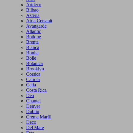
Artdeco
Bilbao
Asteria
Atria Cersanit
Avangarde
Atlantic
Botique
Brenta
Bianca
Bonita
Bolle
Botanica
Brooklyn
Corsica
Cariota
Celia
Costa Rica
Dea
Chantal
Denver
Dublin
Crema Marfil
Deco
Del Mare
Esta