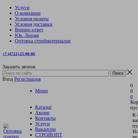
Услуги
О компании
Условия оплаты
Условия доставки
Вопрос-ответ
Юр. Лицам
Оптовка стройматериалов
+7 (4722) 25-06-06
Заказать звонок
Вход
Регистрация
0
Меню
0
0
Кор
Каталог
пус
Акции
К 
Контакты
ва
Услуги
пу
Вакансии
Ис
СТРОЙОПТ
не