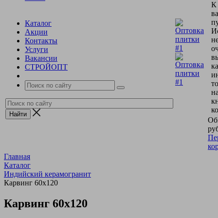
К
в
пу
Каталог
И
Акции
н
Контакты
о
Услуги
в
Вакансии
к
СТРОЙОПТ
и
т
н
к
к
Об
руб
Пе
ко
Главная
Каталог
Индийский керамогранит
Карвинг 60х120
Карвинг 60х120