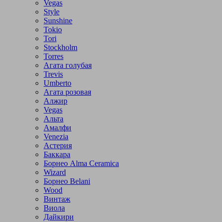
Vegas
Style
Sunshine
Tokio
Tori
Stockholm
Torres
Агата голубая
Trevis
Umberto
Агата розовая
Алжир
Vegas
Альта
Амалфи
Venezia
Астерия
Баккара
Борнео Alma Ceramica
Wizard
Борнео Belani
Wood
Винтаж
Виола
Дайкири