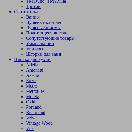
TM Runo, TM Avilla
Тритон
Сантехника
Ванны
Душевые кабины
Душевые ширмы
Полотенцесушители
Сопутствующие товары
Умывальники
Унитазы
Шторки для ванн
Плитка для кухни
Adelia
Antonetti
Asteria
Enzo
Metro
Metrotiles
Morela
Oxid
Portland
Richmond
Velvet
Vintage Wood
Vita