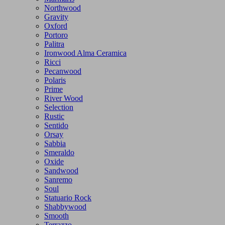
Northwood
Gravity
Oxford
Portoro
Palitra
Ironwood Alma Ceramica
Ricci
Pecanwood
Polaris
Prime
River Wood
Selection
Rustic
Sentido
Orsay
Sabbia
Smeraldo
Oxide
Sandwood
Sanremo
Soul
Statuario Rock
Shabbywood
Smooth
Terrazzo