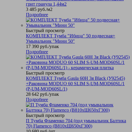
грит гранула 1,44м2
3 485
руб.
/м2
Подробнее
Быстрый просмотр
КОМПЛЕКТ Тумба "Ибица" 50 подвесная+
Умывальник "Мини 50"
17 390
руб.
/упак
Подробнее
Быстрый просмотр
КОМПЛЕКТ Тумба Gaula 60Н 3я Black (У92545)
+Раковина MODUO 60 SLIM S-UM-MOD60SL/1
(P-UM-MOD60SL/1)
28 642
руб.
/упак
Подробнее
Быстрый просмотр
П Тумба Фламенко 704 (под умывальник Балтика
70) Flamenco (В810хШ650хГ300)
10 680
руб.
/шт