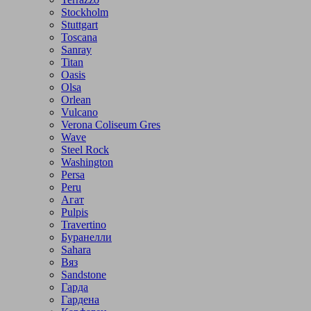
Stockholm
Stuttgart
Toscana
Sanray
Titan
Oasis
Olsa
Orlean
Vulcano
Verona Coliseum Gres
Wave
Steel Rock
Washington
Persa
Peru
Агат
Pulpis
Travertino
Буранелли
Sahara
Вяз
Sandstone
Гарда
Гардена