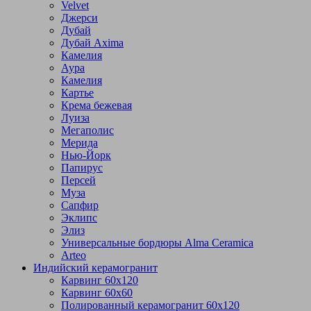
Velvet
Джерси
Дубай
Дубай Axima
Камелия
Аура
Камелия
Картье
Крема бежевая
Луиза
Мегаполис
Мерида
Нью-Йорк
Папирус
Персей
Муза
Сапфир
Эклипс
Элиз
Универсальные бордюры Alma Ceramica
Arteo
Индийский керамогранит
Карвинг 60х120
Карвинг 60х60
Полированный керамогранит 60х120