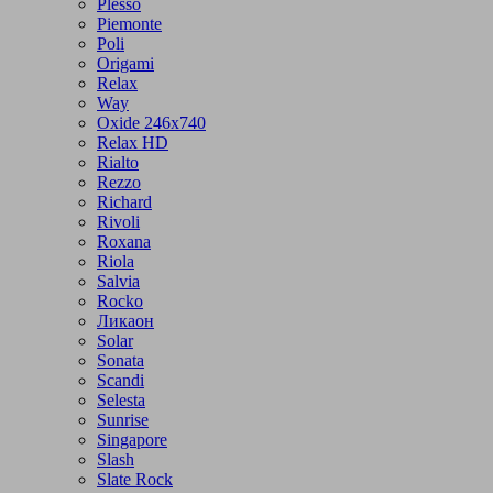
Plesso
Piemonte
Poli
Origami
Relax
Way
Oxide 246x740
Relax HD
Rialto
Rezzo
Richard
Rivoli
Roxana
Riola
Salvia
Rocko
Ликаон
Solar
Sonata
Scandi
Selesta
Sunrise
Singapore
Slash
Slate Rock