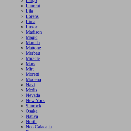
Largo
Laurent
Lila
Lorens
Lima
Luxor
Madison
Magic
Marella
Mattone
Merbau
Miracle
Mars
Mirt
Moretti
Modena
Navi
Medis
Nevada
New York
Sunrock
Osaka
Nativa
North
Neo Calacatta