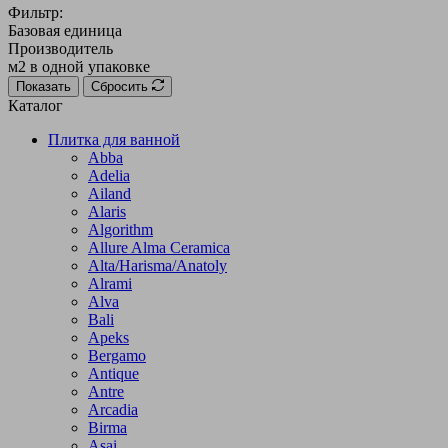
Фильтр:
Базовая единица
Производитель
м2 в одной упаковке
Показать
Сбросить
Каталог
Плитка для ванной
Abba
Adelia
Ailand
Alaris
Algorithm
Allure Alma Ceramica
Alta/Harisma/Anatoly
Alrami
Alva
Bali
Apeks
Bergamo
Antique
Antre
Arcadia
Birma
Asai