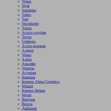
Vegas
Style
Sunshine
Tokio
Tori
Stockholm
Torres
Агата голубая
Trevis
Umberto
Агата розовая
Алжир
Vegas
Альта
Амалфи
Venezia
Астерия
Баккара
Борнео Alma Ceramica
Wizard
Борнео Belani
Wood
Винтаж
Виола
Дайкири