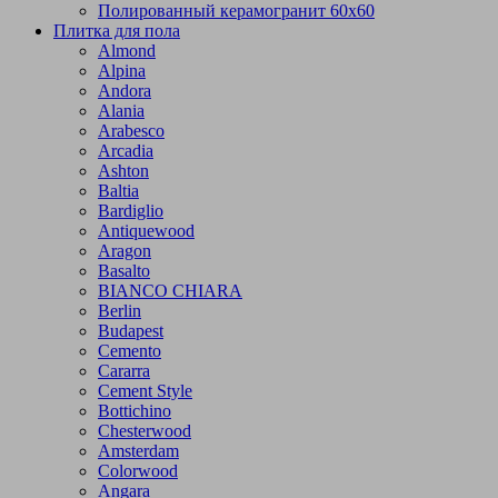
Полированный керамогранит 60х60
Плитка для пола
Almond
Alpina
Andora
Alania
Arabesco
Arcadia
Ashton
Baltia
Bardiglio
Antiquewood
Aragon
Basalto
BIANCO CHIARA
Berlin
Budapest
Cemento
Cararra
Cement Style
Bottichino
Chesterwood
Amsterdam
Colorwood
Angara