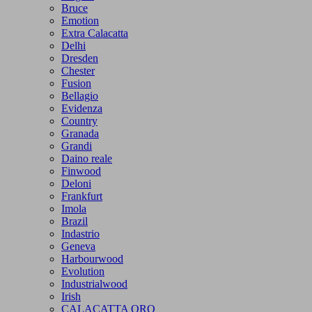
Bruce
Emotion
Extra Calacatta
Delhi
Dresden
Chester
Fusion
Bellagio
Evidenza
Country
Granada
Grandi
Daino reale
Finwood
Deloni
Frankfurt
Imola
Brazil
Indastrio
Geneva
Harbourwood
Evolution
Industrialwood
Irish
CALACATTA ORO