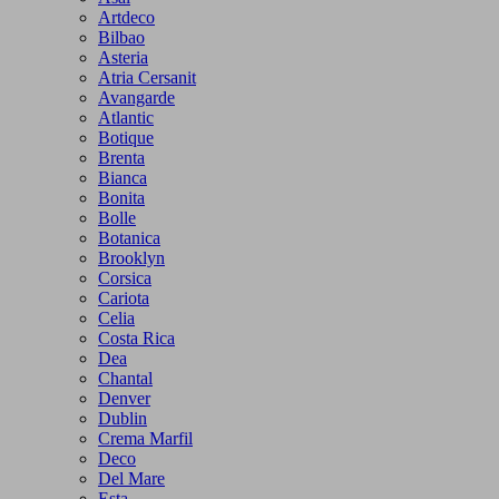
Artdeco
Bilbao
Asteria
Atria Cersanit
Avangarde
Atlantic
Botique
Brenta
Bianca
Bonita
Bolle
Botanica
Brooklyn
Corsica
Cariota
Celia
Costa Rica
Dea
Chantal
Denver
Dublin
Crema Marfil
Deco
Del Mare
Esta