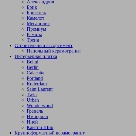
Александрия
Брик
Бристоль
Камелот
Мегаполис
Премиум
Рамина
Тренд
Строительный ассортимент
Напольный керамогранит
Интерьерная плитка
Belini
Berlin
Calacatta
Portland
Rotterdam
Saint Laurent
Twin
Urban
Wonderwood
Гренель
Империал
Иней
Кантри Шик
Крупноформатный керамогранит