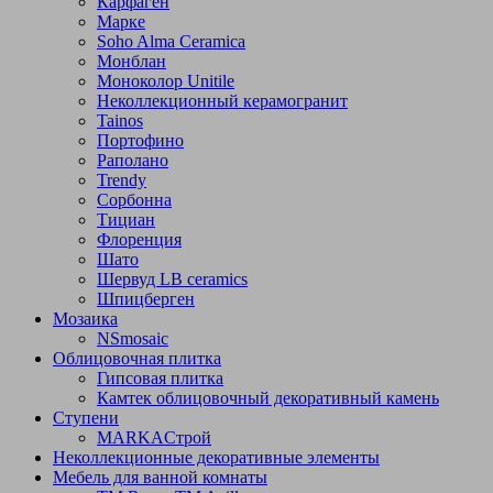
Карфаген
Марке
Soho Alma Ceramica
Монблан
Моноколор Unitile
Неколлекционный керамогранит
Tainos
Портофино
Раполано
Trendy
Сорбонна
Тициан
Флоренция
Шато
Шервуд LB ceramics
Шпицберген
Мозаика
NSmosaic
Облицовочная плитка
Гипсовая плитка
Камтек облицовочный декоративный камень
Ступени
МARKAСтрой
Неколлекционные декоративные элементы
Мебель для ванной комнаты