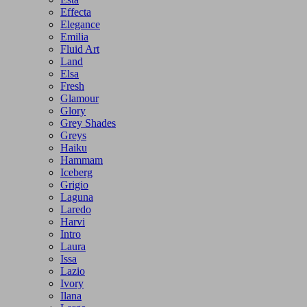
Effecta
Elegance
Emilia
Fluid Art
Land
Elsa
Fresh
Glamour
Glory
Grey Shades
Greys
Haiku
Hammam
Iceberg
Grigio
Laguna
Laredo
Harvi
Intro
Laura
Issa
Lazio
Ivory
Ilana