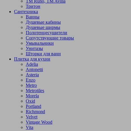
TM Runo, TM Avilla
Тритон
Сантехника
Ванны
Душевые кабины
Душевые ширмы
Полотенцесушители
Сопутствующие товары
Умывальники
Унитазы
Шторки для ванн
Плитка для кухни
Adelia
Antonetti
Asteria
Enzo
Metro
Metrotiles
Morela
Oxid
Portland
Richmond
Velvet
Vintage Wood
Vita