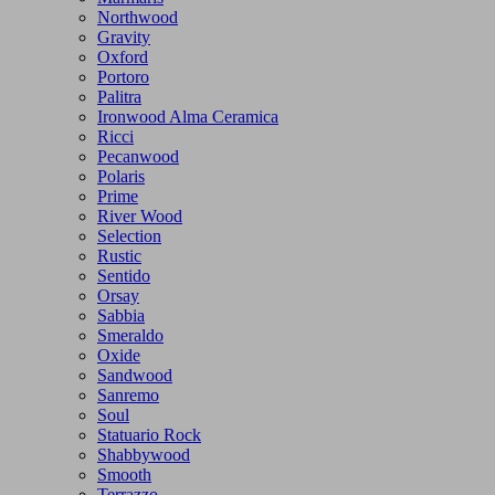
Northwood
Gravity
Oxford
Portoro
Palitra
Ironwood Alma Ceramica
Ricci
Pecanwood
Polaris
Prime
River Wood
Selection
Rustic
Sentido
Orsay
Sabbia
Smeraldo
Oxide
Sandwood
Sanremo
Soul
Statuario Rock
Shabbywood
Smooth
Terrazzo