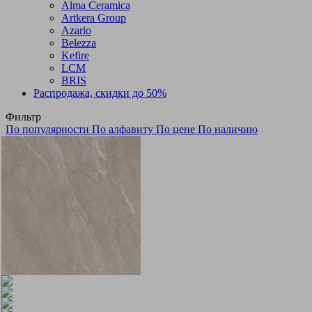
Alma Ceramica
Artkera Group
Azario
Belezza
Kefire
LCM
BRIS
Распродажа, скидки до 50%
Фильтр
По популярности
По алфавиту
По цене
По наличию