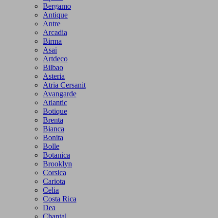
Bergamo
Antique
Antre
Arcadia
Birma
Asai
Artdeco
Bilbao
Asteria
Atria Cersanit
Avangarde
Atlantic
Botique
Brenta
Bianca
Bonita
Bolle
Botanica
Brooklyn
Corsica
Cariota
Celia
Costa Rica
Dea
Chantal