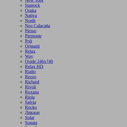
New York
Sunrock
Osaka
Nativa
North
Neo Calacatta
Plesso
Piemonte
Poli
Origami
Relax
Way
Oxide 246x740
Relax HD
Rialto
Rezzo
Richard
Rivoli
Roxana
Riola
Salvia
Rocko
Ликаон
Solar
Sonata