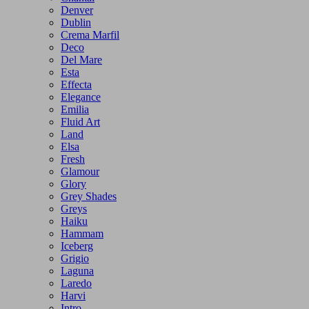
Denver
Dublin
Crema Marfil
Deco
Del Mare
Esta
Effecta
Elegance
Emilia
Fluid Art
Land
Elsa
Fresh
Glamour
Glory
Grey Shades
Greys
Haiku
Hammam
Iceberg
Grigio
Laguna
Laredo
Harvi
Intro