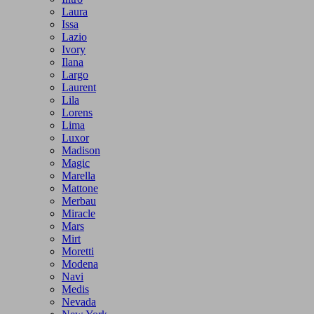
Laura
Issa
Lazio
Ivory
Ilana
Largo
Laurent
Lila
Lorens
Lima
Luxor
Madison
Magic
Marella
Mattone
Merbau
Miracle
Mars
Mirt
Moretti
Modena
Navi
Medis
Nevada