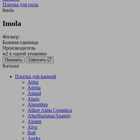
Плитка для пола
Imola
Imola
Фильтр:
Базовая единица
Производитель
м2 в одной упаковке
Показать
Сбросить
Каталог
Плитка для ванной
Abba
Adelia
Ailand
Alaris
Algorithm
Allure Alma Ceramica
Alta/Harisma/Anatoly
Alrami
Alva
Bali
Apeks