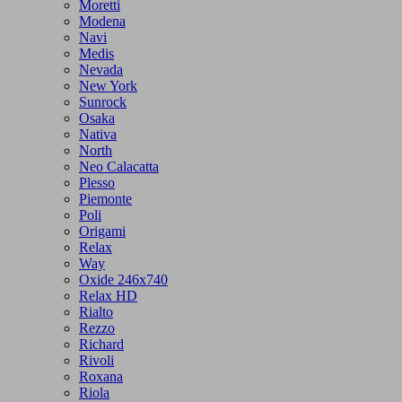
Moretti
Modena
Navi
Medis
Nevada
New York
Sunrock
Osaka
Nativa
North
Neo Calacatta
Plesso
Piemonte
Poli
Origami
Relax
Way
Oxide 246x740
Relax HD
Rialto
Rezzo
Richard
Rivoli
Roxana
Riola