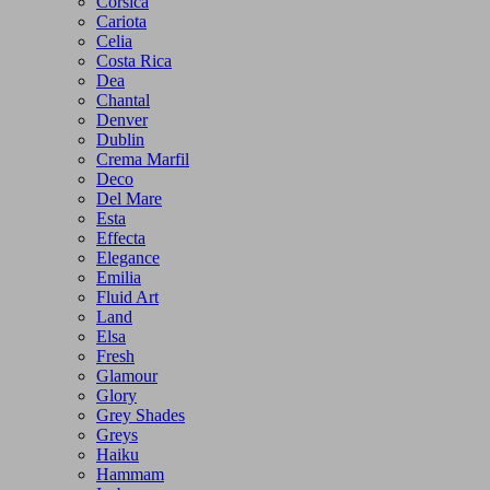
Corsica
Cariota
Celia
Costa Rica
Dea
Chantal
Denver
Dublin
Crema Marfil
Deco
Del Mare
Esta
Effecta
Elegance
Emilia
Fluid Art
Land
Elsa
Fresh
Glamour
Glory
Grey Shades
Greys
Haiku
Hammam