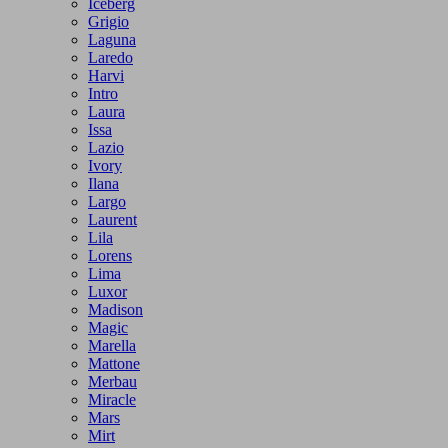
Iceberg
Grigio
Laguna
Laredo
Harvi
Intro
Laura
Issa
Lazio
Ivory
Ilana
Largo
Laurent
Lila
Lorens
Lima
Luxor
Madison
Magic
Marella
Mattone
Merbau
Miracle
Mars
Mirt