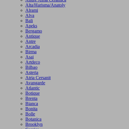
Alta/Harisma/Anatoly
Alrami
Alva
Bali
Apeks
Bergamo
Antique
Antre
Arcadia
Birma
Asai
Artdeco
Bilbao
Asteria
Atria Cersanit
Avangarde
Atlantic
Botique
Brenta
Bianca
Bonita
Bolle
Botanica
Brooklyn