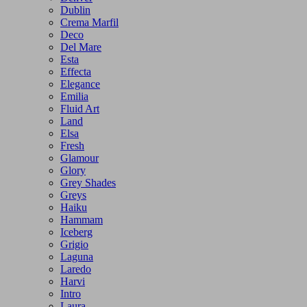
Dublin
Crema Marfil
Deco
Del Mare
Esta
Effecta
Elegance
Emilia
Fluid Art
Land
Elsa
Fresh
Glamour
Glory
Grey Shades
Greys
Haiku
Hammam
Iceberg
Grigio
Laguna
Laredo
Harvi
Intro
Laura