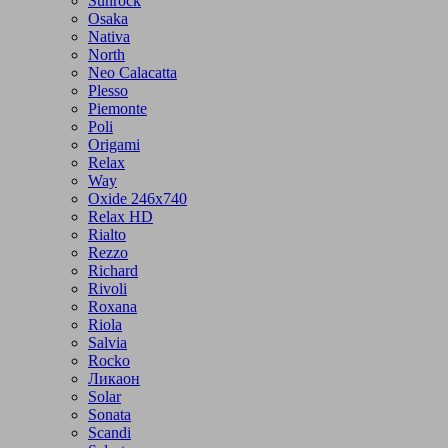
Sunrock
Osaka
Nativa
North
Neo Calacatta
Plesso
Piemonte
Poli
Origami
Relax
Way
Oxide 246x740
Relax HD
Rialto
Rezzo
Richard
Rivoli
Roxana
Riola
Salvia
Rocko
Ликаон
Solar
Sonata
Scandi