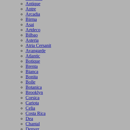
Antique
Antre
Arcadia
Birma
Asai
Artdeco
Bilbao
Asteria
Atria Cersanit
Avangarde
Atlantic
Botique
Brenta
Bianca
Bonita
Bolle
Botanica
Brooklyn
Corsica
Cariota
Celia
Costa Rica
Dea
Chantal
Denver