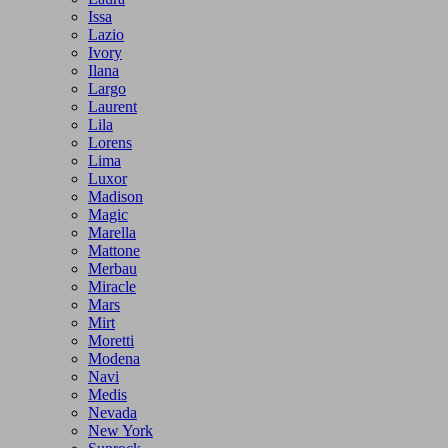
Issa
Lazio
Ivory
Ilana
Largo
Laurent
Lila
Lorens
Lima
Luxor
Madison
Magic
Marella
Mattone
Merbau
Miracle
Mars
Mirt
Moretti
Modena
Navi
Medis
Nevada
New York