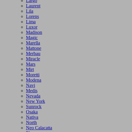
Largo
Laurent
Lila
Lorens
Lima
Luxor
Madison
Magic
Marella
Mattone
Merbau
Miracle
Mars
Mirt
Moretti
Modena
Navi
Medis
Nevada
New York
Sunrock
Osaka
Nativa
North
Neo Calacatta