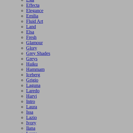
Effecta
Elegance
Emilia
Fluid Art
Land
Elsa
Fresh
Glamour
Glory
Grey Shades
Greys
Haiku
Hammam
Iceberg
Grigio
Laguna
Laredo
Harvi
Intro
Laura
Issa
Lazio
Ivory
Ilana