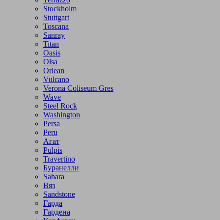
Stockholm
Stuttgart
Toscana
Sanray
Titan
Oasis
Olsa
Orlean
Vulcano
Verona Coliseum Gres
Wave
Steel Rock
Washington
Persa
Peru
Агат
Pulpis
Travertino
Буранелли
Sahara
Вяз
Sandstone
Гарда
Гардена