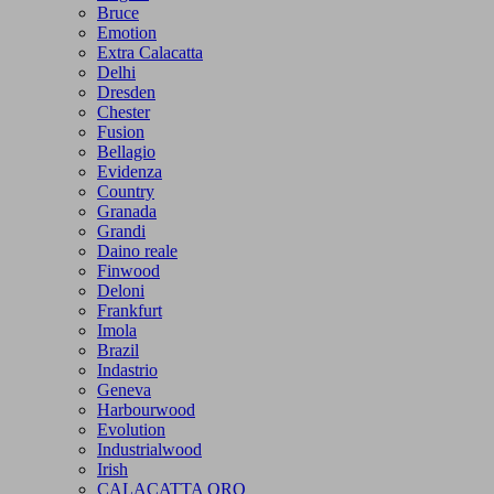
Bruce
Emotion
Extra Calacatta
Delhi
Dresden
Chester
Fusion
Bellagio
Evidenza
Country
Granada
Grandi
Daino reale
Finwood
Deloni
Frankfurt
Imola
Brazil
Indastrio
Geneva
Harbourwood
Evolution
Industrialwood
Irish
CALACATTA ORO