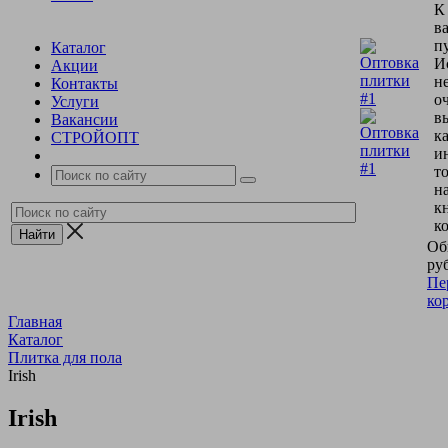
К
в
пу
Каталог
И
Акции
н
Контакты
о
Услуги
в
Вакансии
к
СТРОЙОПТ
и
т
н
к
к
Об
руб
Пе
ко
Главная
Каталог
Плитка для пола
Irish
Irish