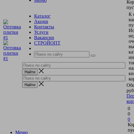
Меню
Кор
пус
К 
Каталог
ва
Акции
пу
Контакты
Ис
Услуги
не
Вакансии
оч
СТРОЙОПТ
вы
ка
ин
то
на
кн
ко
Общ
руб
Пер
кор
0
0
0
Ко
пу
Меню