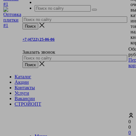
оч
вы
ка
ин
то
на
кн
+7 (4722) 25-06-06
ко
Общ
Заказать звонок
руб
Пер
кор
Каталог
Акции
Контакты
Услуги
Вакансии
СТРОЙОПТ
0
0
0