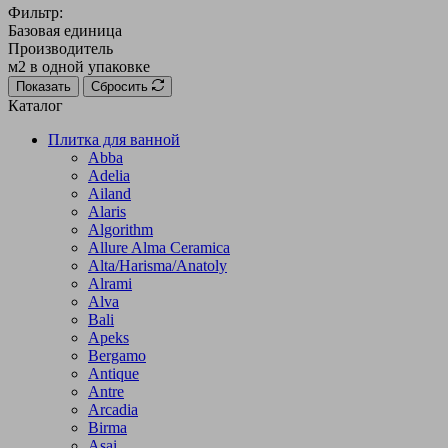
Фильтр:
Базовая единица
Производитель
м2 в одной упаковке
Показать
Сбросить
Каталог
Плитка для ванной
Abba
Adelia
Ailand
Alaris
Algorithm
Allure Alma Ceramica
Alta/Harisma/Anatoly
Alrami
Alva
Bali
Apeks
Bergamo
Antique
Antre
Arcadia
Birma
Asai