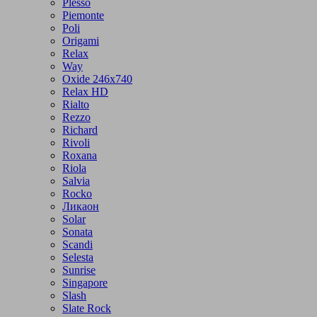
Plesso
Piemonte
Poli
Origami
Relax
Way
Oxide 246x740
Relax HD
Rialto
Rezzo
Richard
Rivoli
Roxana
Riola
Salvia
Rocko
Ликаон
Solar
Sonata
Scandi
Selesta
Sunrise
Singapore
Slash
Slate Rock