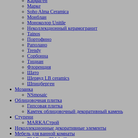
Карфаген
Марке
Soho Alma Ceramica
Монблан
Моноколор Unitile
Неколлекционный керамогранит
Tainos
Портофино
Раполано
Trendy
Сорбонна
Тициан
Флоренция
Шато
Шервуд LB ceramics
Шпицберген
Мозаика
NSmosaic
Облицовочная плитка
Гипсовая плитка
Камтек облицовочный декоративный камень
Ступени
МARKAСтрой
Неколлекционные декоративные элементы
Мебель для ванной комнаты