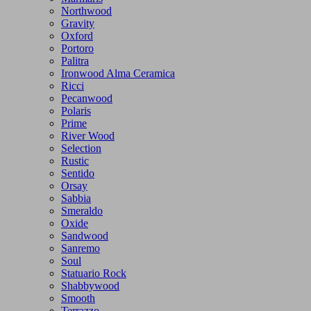
Northwood
Gravity
Oxford
Portoro
Palitra
Ironwood Alma Ceramica
Ricci
Pecanwood
Polaris
Prime
River Wood
Selection
Rustic
Sentido
Orsay
Sabbia
Smeraldo
Oxide
Sandwood
Sanremo
Soul
Statuario Rock
Shabbywood
Smooth
Terrazzo