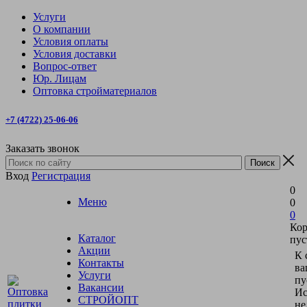
Услуги
О компании
Условия оплаты
Условия доставки
Вопрос-ответ
Юр. Лицам
Оптовка стройматериалов
+7 (4722) 25-06-06
Заказать звонок
Вход
Регистрация
0
Меню
0
0
Кор
Каталог
пус
Акции
К 
Контакты
ва
Услуги
пу
Вакансии
Ис
СТРОЙОПТ
не