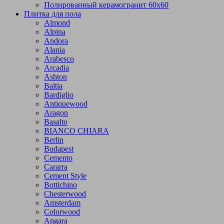
Полированный керамогранит 60х60
Плитка для пола
Almond
Alpina
Andora
Alania
Arabesco
Arcadia
Ashton
Baltia
Bardiglio
Antiquewood
Aragon
Basalto
BIANCO CHIARA
Berlin
Budapest
Cemento
Cararra
Cement Style
Bottichino
Chesterwood
Amsterdam
Colorwood
Angara