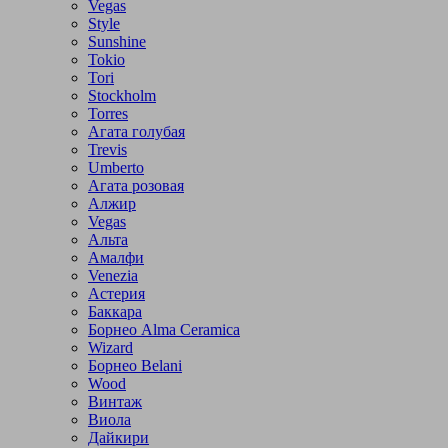
Vegas
Style
Sunshine
Tokio
Tori
Stockholm
Torres
Агата голубая
Trevis
Umberto
Агата розовая
Алжир
Vegas
Альта
Амалфи
Venezia
Астерия
Баккара
Борнео Alma Ceramica
Wizard
Борнео Belani
Wood
Винтаж
Виола
Дайкири