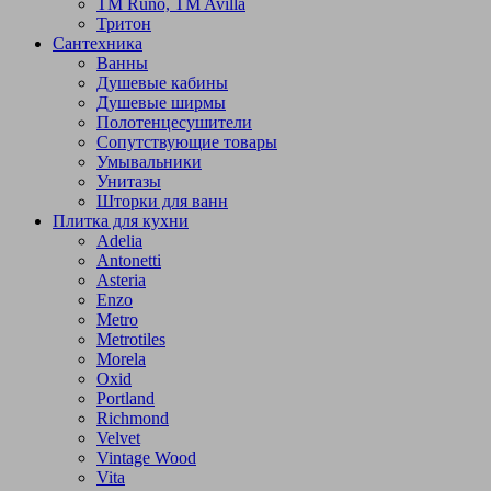
TM Runo, TM Avilla
Тритон
Сантехника
Ванны
Душевые кабины
Душевые ширмы
Полотенцесушители
Сопутствующие товары
Умывальники
Унитазы
Шторки для ванн
Плитка для кухни
Adelia
Antonetti
Asteria
Enzo
Metro
Metrotiles
Morela
Oxid
Portland
Richmond
Velvet
Vintage Wood
Vita