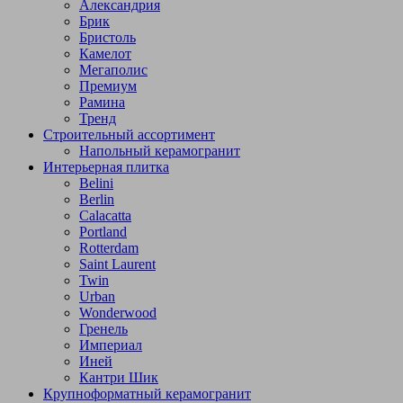
Александрия
Брик
Бристоль
Камелот
Мегаполис
Премиум
Рамина
Тренд
Строительный ассортимент
Напольный керамогранит
Интерьерная плитка
Belini
Berlin
Calacatta
Portland
Rotterdam
Saint Laurent
Twin
Urban
Wonderwood
Гренель
Империал
Иней
Кантри Шик
Крупноформатный керамогранит