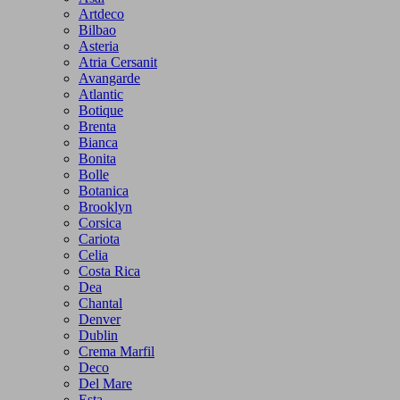
Artdeco
Bilbao
Asteria
Atria Cersanit
Avangarde
Atlantic
Botique
Brenta
Bianca
Bonita
Bolle
Botanica
Brooklyn
Corsica
Cariota
Celia
Costa Rica
Dea
Chantal
Denver
Dublin
Crema Marfil
Deco
Del Mare
Esta