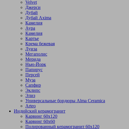
Velvet
Джерси
Дубай
Дубай Axima
Камелия
Аура
Камелия
Картье
Крема бежевая
Луиза
Мегаполис
Мерида
Нью-Йорк
Папирус
Персей
Муза
Сапфир
Эклипс
Элиз
Универсальные бордюры Alma Ceramica
Arteo
Индийский керамогранит
Карвинг 60х120
Карвинг 60х60
Полированный керамогранит 60х120