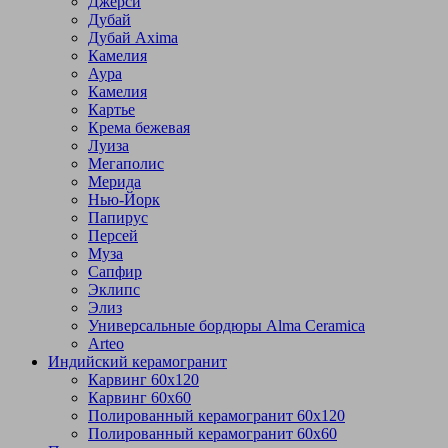
Джерси
Дубай
Дубай Axima
Камелия
Аура
Камелия
Картье
Крема бежевая
Луиза
Мегаполис
Мерида
Нью-Йорк
Папирус
Персей
Муза
Сапфир
Эклипс
Элиз
Универсальные бордюры Alma Ceramica
Arteo
Индийский керамогранит
Карвинг 60х120
Карвинг 60х60
Полированный керамогранит 60х120
Полированный керамогранит 60х60