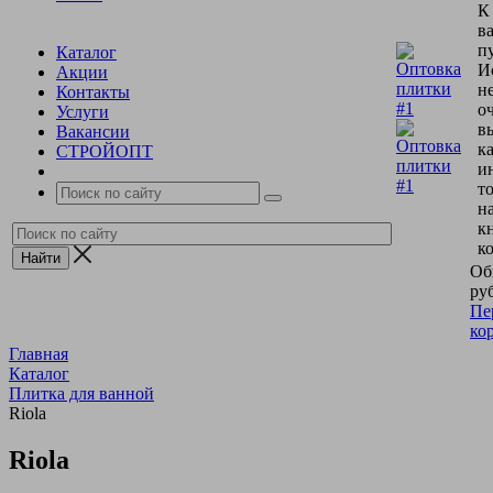
К
в
пу
Каталог
И
Акции
н
Контакты
о
Услуги
в
Вакансии
к
СТРОЙОПТ
и
т
н
к
к
Об
руб
Пе
ко
Главная
Каталог
Плитка для ванной
Riola
Riola