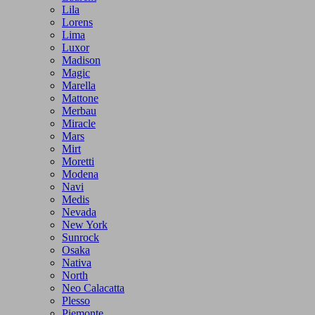
Lila
Lorens
Lima
Luxor
Madison
Magic
Marella
Mattone
Merbau
Miracle
Mars
Mirt
Moretti
Modena
Navi
Medis
Nevada
New York
Sunrock
Osaka
Nativa
North
Neo Calacatta
Plesso
Piemonte