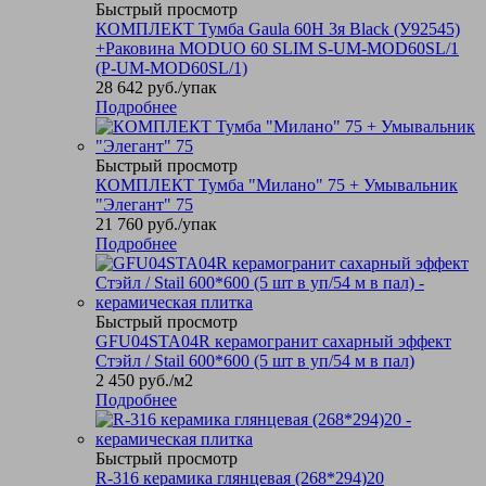
Быстрый просмотр
КОМПЛЕКТ Тумба Gaula 60Н 3я Black (У92545)
+Раковина MODUO 60 SLIM S-UM-MOD60SL/1
(P-UM-MOD60SL/1)
28 642
руб.
/упак
Подробнее
Быстрый просмотр
КОМПЛЕКТ Тумба "Милано" 75 + Умывальник
"Элегант" 75
21 760
руб.
/упак
Подробнее
Быстрый просмотр
GFU04STA04R керамогранит сахарный эффект
Стэйл / Stail 600*600 (5 шт в уп/54 м в пал)
2 450
руб.
/м2
Подробнее
Быстрый просмотр
R-316 керамика глянцевая (268*294)20