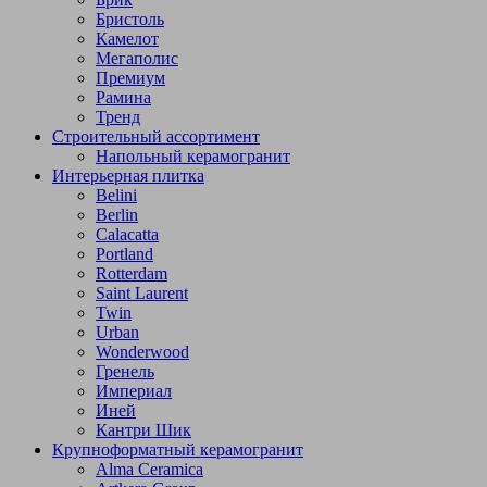
Бристоль
Камелот
Мегаполис
Премиум
Рамина
Тренд
Строительный ассортимент
Напольный керамогранит
Интерьерная плитка
Belini
Berlin
Calacatta
Portland
Rotterdam
Saint Laurent
Twin
Urban
Wonderwood
Гренель
Империал
Иней
Кантри Шик
Крупноформатный керамогранит
Alma Ceramica