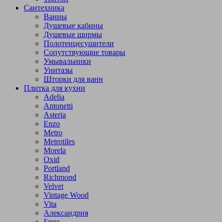
Сантехника
Ванны
Душевые кабины
Душевые ширмы
Полотенцесушители
Сопутствующие товары
Умывальники
Унитазы
Шторки для ванн
Плитка для кухни
Adelia
Antonetti
Asteria
Enzo
Metro
Metrotiles
Morela
Oxid
Portland
Richmond
Velvet
Vintage Wood
Vita
Александрия
Брик