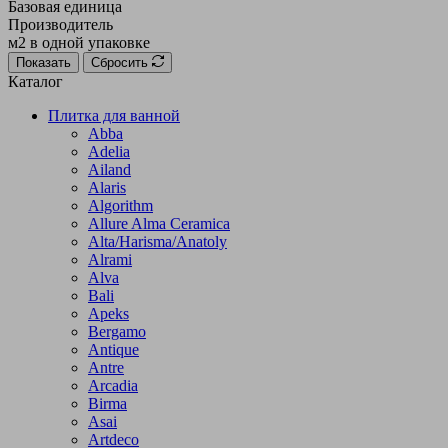
Базовая единица
Производитель
м2 в одной упаковке
Показать
Сбросить
Каталог
Плитка для ванной
Abba
Adelia
Ailand
Alaris
Algorithm
Allure Alma Ceramica
Alta/Harisma/Anatoly
Alrami
Alva
Bali
Apeks
Bergamo
Antique
Antre
Arcadia
Birma
Asai
Artdeco