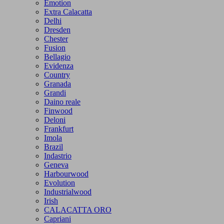
Emotion
Extra Calacatta
Delhi
Dresden
Chester
Fusion
Bellagio
Evidenza
Country
Granada
Grandi
Daino reale
Finwood
Deloni
Frankfurt
Imola
Brazil
Indastrio
Geneva
Harbourwood
Evolution
Industrialwood
Irish
CALACATTA ORO
Capriani