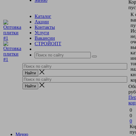
Меню
Кор
пус
К 
Каталог
ва
Акции
пу
Контакты
Ис
Услуги
не
Вакансии
оч
СТРОЙОПТ
вы
ка
ин
то
на
кн
ко
Общ
руб
Пер
кор
0
0
0
Ко
пу
Меню