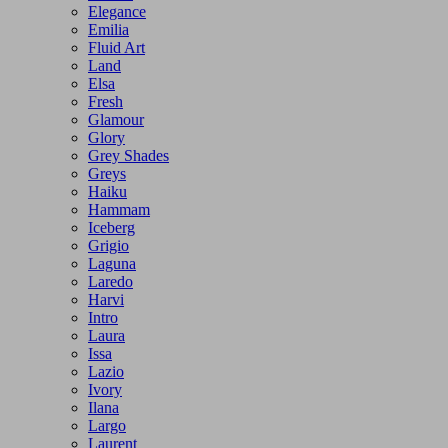
Elegance
Emilia
Fluid Art
Land
Elsa
Fresh
Glamour
Glory
Grey Shades
Greys
Haiku
Hammam
Iceberg
Grigio
Laguna
Laredo
Harvi
Intro
Laura
Issa
Lazio
Ivory
Ilana
Largo
Laurent