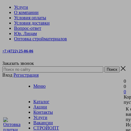
Услуги
О компании
Условия оплаты
Условия доставки
Вопрос-ответ
Юр. Лицам
Оптовка стройматериалов
+7 (4722) 25-06-06
Заказать звонок
Вход
Регистрация
0
Меню
0
0
Кор
Каталог
пус
Акции
К 
Контакты
ва
Услуги
пу
Вакансии
Ис
СТРОЙОПТ
не