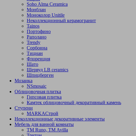
Soho Alma Ceramica
Монблан
Моноколор Unitile
Неколлекционный керамогранит
Tainos
Портофино
Раполано
Trendy
Сорбонна
Тициан
Флоренция
Шато
Шервуд LB ceramics
Шпицберген
Мозаика
NSmosaic
Облицовочная плитка
Гипсовая плитка
Камтек облицовочный декоративный камень
Ступени
МARKAСтрой
Неколлекционные декоративные элементы
Мебель для ванной комнаты
TM Runo, TM Avilla
Тритон