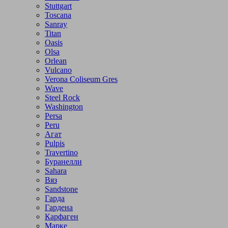
Stuttgart
Toscana
Sanray
Titan
Oasis
Olsa
Orlean
Vulcano
Verona Coliseum Gres
Wave
Steel Rock
Washington
Persa
Peru
Агат
Pulpis
Travertino
Буранелли
Sahara
Вяз
Sandstone
Гарда
Гардена
Карфаген
Марке