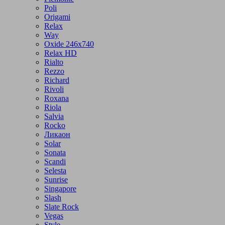
Poli
Origami
Relax
Way
Oxide 246x740
Relax HD
Rialto
Rezzo
Richard
Rivoli
Roxana
Riola
Salvia
Rocko
Ликаон
Solar
Sonata
Scandi
Selesta
Sunrise
Singapore
Slash
Slate Rock
Vegas
Style