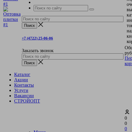
оч
вы
ка
ин
то
на
кн
+7 (4722) 25-06-06
ко
Общ
Заказать звонок
руб
Пер
кор
Каталог
Акции
Контакты
Услуги
Вакансии
СТРОЙОПТ
0
0
0