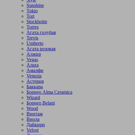
Sunshine
Tokio
Tori
Stockholm
Torres
Агата голубая
Trevis
Umberto
Агата розовая
Алжир
Vegas
Альта
Амалфи
Venezia
Астерия
Баккара
Борнео Alma Ceramica
Wizard
Борнео Belani
Wood
Винтаж
Виола
Дайкири
Velvet