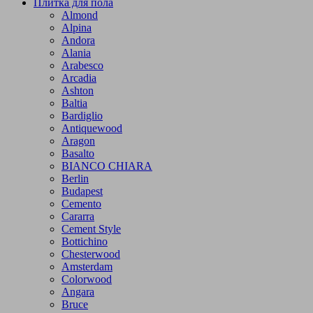
Плитка для пола
Almond
Alpina
Andora
Alania
Arabesco
Arcadia
Ashton
Baltia
Bardiglio
Antiquewood
Aragon
Basalto
BIANCO CHIARA
Berlin
Budapest
Cemento
Cararra
Cement Style
Bottichino
Chesterwood
Amsterdam
Colorwood
Angara
Bruce