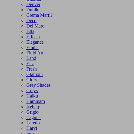
Denver
Dublin
Crema Marfil
Deco
Del Mare
Esta
Effecta
Elegance
Emilia
Fluid Art
Land
Elsa
Fresh
Glamour
Glory
Grey Shades
Greys
Haiku
Hammam
Iceberg
Grigio
Laguna
Laredo
Harvi
Intro