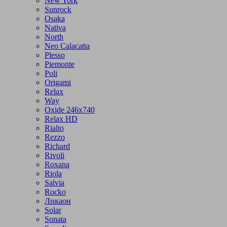
New York
Sunrock
Osaka
Nativa
North
Neo Calacatta
Plesso
Piemonte
Poli
Origami
Relax
Way
Oxide 246x740
Relax HD
Rialto
Rezzo
Richard
Rivoli
Roxana
Riola
Salvia
Rocko
Ликаон
Solar
Sonata