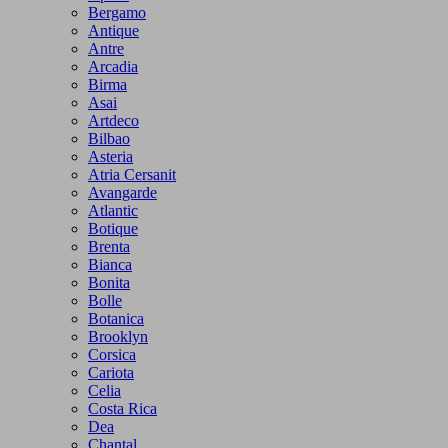
Bergamo
Antique
Antre
Arcadia
Birma
Asai
Artdeco
Bilbao
Asteria
Atria Cersanit
Avangarde
Atlantic
Botique
Brenta
Bianca
Bonita
Bolle
Botanica
Brooklyn
Corsica
Cariota
Celia
Costa Rica
Dea
Chantal