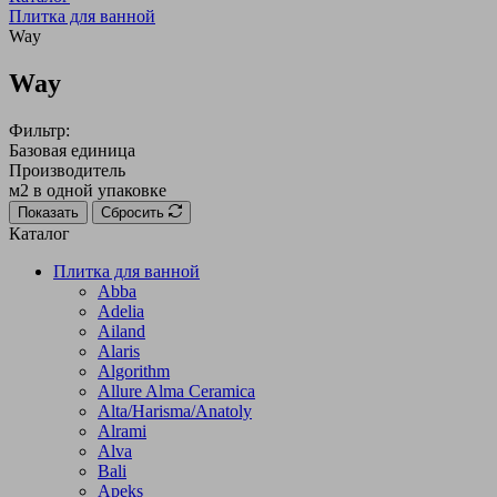
Плитка для ванной
Way
Way
Фильтр:
Базовая единица
Производитель
м2 в одной упаковке
Показать
Сбросить
Каталог
Плитка для ванной
Abba
Adelia
Ailand
Alaris
Algorithm
Allure Alma Ceramica
Alta/Harisma/Anatoly
Alrami
Alva
Bali
Apeks