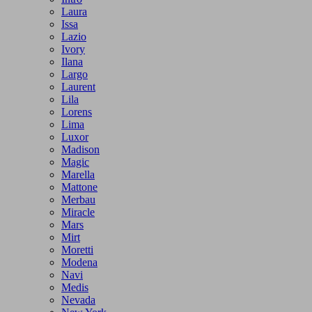
Laura
Issa
Lazio
Ivory
Ilana
Largo
Laurent
Lila
Lorens
Lima
Luxor
Madison
Magic
Marella
Mattone
Merbau
Miracle
Mars
Mirt
Moretti
Modena
Navi
Medis
Nevada