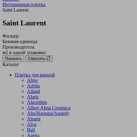
Интерьерная плитка
Saint Laurent
Saint Laurent
Фильтр:
Базовая единица
Производитель
м2 в одной упаковке
Показать
Сбросить
Каталог
Плитка для ванной
Abba
Adelia
Ailand
Alaris
Algorithm
Allure Alma Ceramica
Alta/Harisma/Anatoly
Alrami
Alva
Bali
Apeks