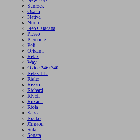
New York
Sunrock
Osaka
Nativa
North
Neo Calacatta
Plesso
Piemonte
Poli
Origami
Relax
Way
Oxide 246x740
Relax HD
Rialto
Rezzo
Richard
Rivoli
Roxana
Riola
Salvia
Rocko
Ликаон
Solar
Sonata