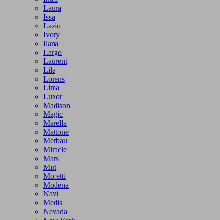
Laura
Issa
Lazio
Ivory
Ilana
Largo
Laurent
Lila
Lorens
Lima
Luxor
Madison
Magic
Marella
Mattone
Merbau
Miracle
Mars
Mirt
Moretti
Modena
Navi
Medis
Nevada