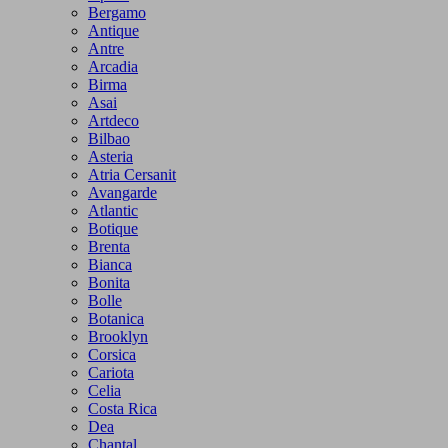
Bergamo
Antique
Antre
Arcadia
Birma
Asai
Artdeco
Bilbao
Asteria
Atria Cersanit
Avangarde
Atlantic
Botique
Brenta
Bianca
Bonita
Bolle
Botanica
Brooklyn
Corsica
Cariota
Celia
Costa Rica
Dea
Chantal