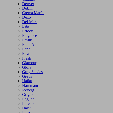
Denver
Dublin
Crema Marfil
Deco
Del Mare
Esta
Effecta
Elegance
Emilia
Fluid Art
Land
Elsa
Fresh
Glamour
Glory
Grey Shades
Greys
Haiku
Hammam
Iceberg
Grigio
Laguna
Laredo
Harvi
Intro