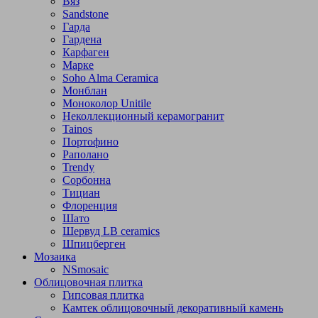
Вяз
Sandstone
Гарда
Гардена
Карфаген
Марке
Soho Alma Ceramica
Монблан
Моноколор Unitile
Неколлекционный керамогранит
Tainos
Портофино
Раполано
Trendy
Сорбонна
Тициан
Флоренция
Шато
Шервуд LB ceramics
Шпицберген
Мозаика
NSmosaic
Облицовочная плитка
Гипсовая плитка
Камтек облицовочный декоративный камень