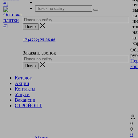
оч
вы
ка
ин
то
на
кн
+7 (4722) 25-06-06
ко
Общ
Заказать звонок
руб
Пер
кор
Каталог
Акции
Контакты
Услуги
Вакансии
СТРОЙОПТ
0
0
0