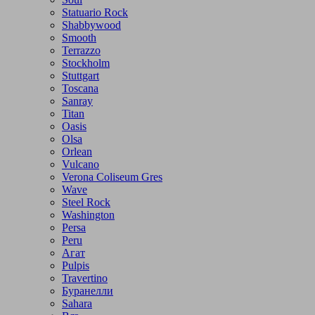
Statuario Rock
Shabbywood
Smooth
Terrazzo
Stockholm
Stuttgart
Toscana
Sanray
Titan
Oasis
Olsa
Orlean
Vulcano
Verona Coliseum Gres
Wave
Steel Rock
Washington
Persa
Peru
Агат
Pulpis
Travertino
Буранелли
Sahara