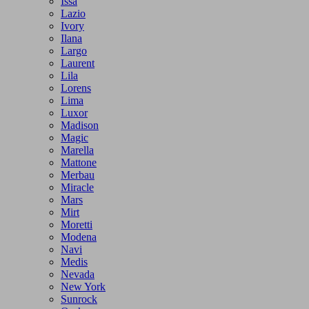
Issa
Lazio
Ivory
Ilana
Largo
Laurent
Lila
Lorens
Lima
Luxor
Madison
Magic
Marella
Mattone
Merbau
Miracle
Mars
Mirt
Moretti
Modena
Navi
Medis
Nevada
New York
Sunrock