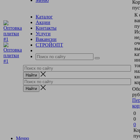
Меню
Кор
пус
К 
Каталог
ва
Акции
пу
Контакты
Ис
Услуги
не
Вакансии
оч
СТРОЙОПТ
вы
ка
ин
то
на
кн
ко
Общ
руб
Пер
кор
0
0
0
Ко
пу
Меню