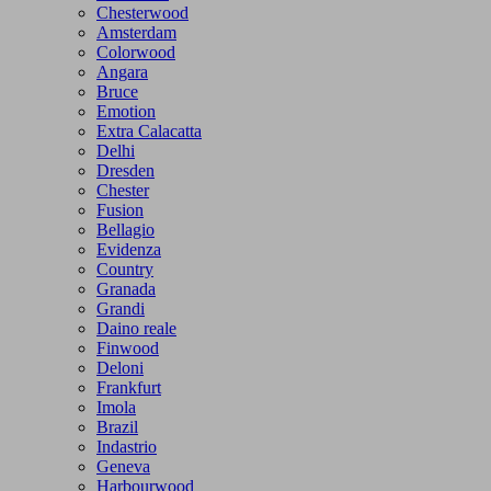
Chesterwood
Amsterdam
Colorwood
Angara
Bruce
Emotion
Extra Calacatta
Delhi
Dresden
Chester
Fusion
Bellagio
Evidenza
Country
Granada
Grandi
Daino reale
Finwood
Deloni
Frankfurt
Imola
Brazil
Indastrio
Geneva
Harbourwood