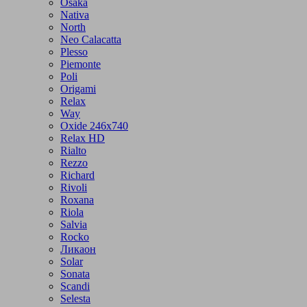
Osaka
Nativa
North
Neo Calacatta
Plesso
Piemonte
Poli
Origami
Relax
Way
Oxide 246x740
Relax HD
Rialto
Rezzo
Richard
Rivoli
Roxana
Riola
Salvia
Rocko
Ликаон
Solar
Sonata
Scandi
Selesta