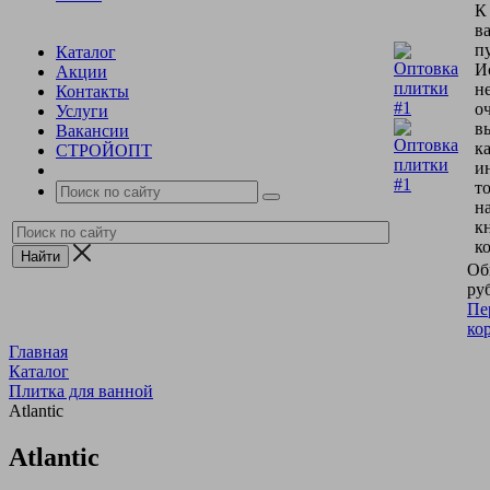
К
в
пу
Каталог
И
Акции
н
Контакты
о
Услуги
в
Вакансии
к
СТРОЙОПТ
и
т
н
к
к
Об
руб
Пе
ко
Главная
Каталог
Плитка для ванной
Atlantic
Atlantic