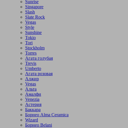
Sunrise
Singapore
Slash
Slate Rock
Vegas
Style
Sunshine
Tokio
Tori
Stockholm
Torres
Агата голубая
Trevis
Umberto
Агата розовая
Алжир
Vegas
Альта
Амалфи
Venezia
Астерия
Баккара
Борнео Alma Ceramica
Wizard
Борнео Belani