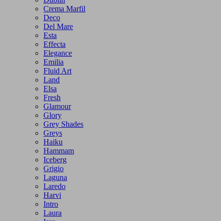
Crema Marfil
Deco
Del Mare
Esta
Effecta
Elegance
Emilia
Fluid Art
Land
Elsa
Fresh
Glamour
Glory
Grey Shades
Greys
Haiku
Hammam
Iceberg
Grigio
Laguna
Laredo
Harvi
Intro
Laura