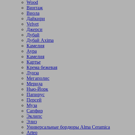
Wood
Винтаж
Виола
Дайкири
Velvet
Джерси
Дубай
Дубай Axima
Камелия
Аура
Камелия
Картье
Крема бежевая
Луиза
Мегаполис
Мерида
Нью-Йорк
Папирус
Персей
Муза
Сапфир
Эклипс
Элиз
Универсальные бордюры Alma Ceramica
Arteo