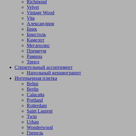
Richmond
Velvet
Vintage Wood
Vita
Александрия
Брик
Бристоль
Камелот
Мегаполис
Премиум
Рамина
Тренд
Строительный ассортимент
Напольный керамогранит
Интерьерная плитка
Belini
Berlin
Calacatta
Portland
Rotterdam
Saint Laurent
Twin
Urban
Wonderwood
Гренель