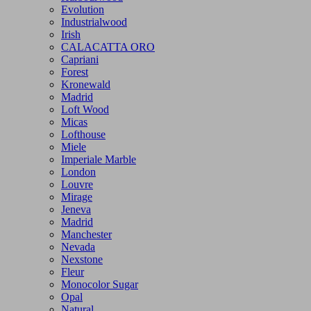
Evolution
Industrialwood
Irish
CALACATTA ORO
Capriani
Forest
Kronewald
Madrid
Loft Wood
Micas
Lofthouse
Miele
Imperiale Marble
London
Louvre
Mirage
Jeneva
Madrid
Manchester
Nevada
Nexstone
Fleur
Monocolor Sugar
Opal
Natural