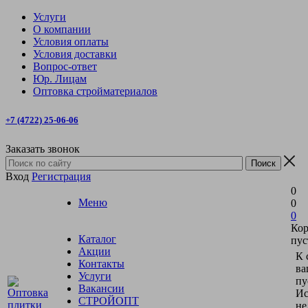
Услуги
О компании
Условия оплаты
Условия доставки
Вопрос-ответ
Юр. Лицам
Оптовка стройматериалов
+7 (4722) 25-06-06
Заказать звонок
Вход
Регистрация
0
Меню
0
0
Кор
Каталог
пус
Акции
К 
Контакты
ва
Услуги
пу
Вакансии
Ис
СТРОЙОПТ
не