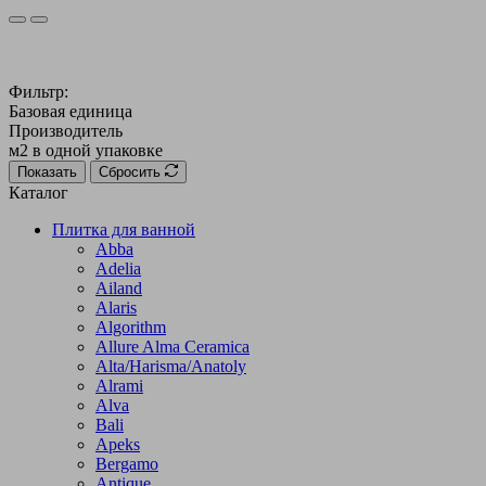
Фильтр:
Базовая единица
Производитель
м2 в одной упаковке
Показать
Сбросить
Каталог
Плитка для ванной
Abba
Adelia
Ailand
Alaris
Algorithm
Allure Alma Ceramica
Alta/Harisma/Anatoly
Alrami
Alva
Bali
Apeks
Bergamo
Antique