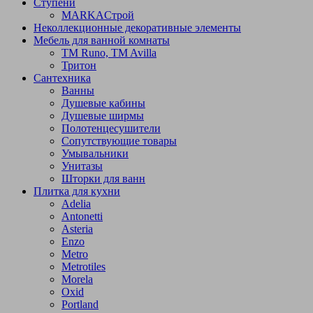
Ступени
МARKAСтрой
Неколлекционные декоративные элементы
Мебель для ванной комнаты
TM Runo, TM Avilla
Тритон
Сантехника
Ванны
Душевые кабины
Душевые ширмы
Полотенцесушители
Сопутствующие товары
Умывальники
Унитазы
Шторки для ванн
Плитка для кухни
Adelia
Antonetti
Asteria
Enzo
Metro
Metrotiles
Morela
Oxid
Portland