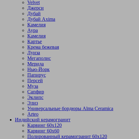
Velvet
Джерси
Дубай
Дубай Axima
Камелия
Аура
Камелия
Картье
Крема бежевая
Луиза
Мегаполис
Мерида
Нью-Йорк
Папирус
Персей
Муза
Сапфир
Эклипс
Элиз
Универсальные бордюры Alma Ceramica
Arteo
Индийский керамогранит
Карвинг 60х120
Карвинг 60х60
Полированный керамогранит 60х120