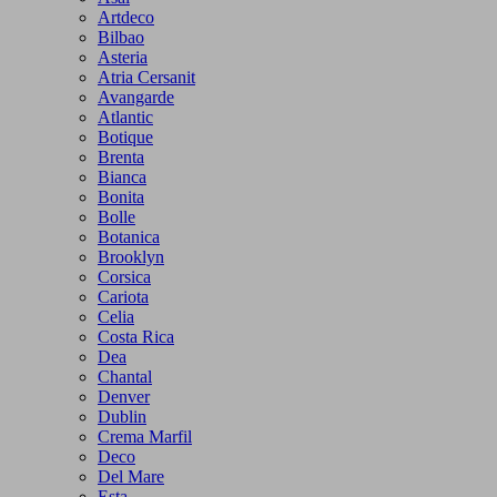
Artdeco
Bilbao
Asteria
Atria Cersanit
Avangarde
Atlantic
Botique
Brenta
Bianca
Bonita
Bolle
Botanica
Brooklyn
Corsica
Cariota
Celia
Costa Rica
Dea
Chantal
Denver
Dublin
Crema Marfil
Deco
Del Mare
Esta