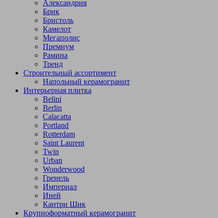
Александрия
Брик
Бристоль
Камелот
Мегаполис
Премиум
Рамина
Тренд
Строительный ассортимент
Напольный керамогранит
Интерьерная плитка
Belini
Berlin
Calacatta
Portland
Rotterdam
Saint Laurent
Twin
Urban
Wonderwood
Гренель
Империал
Иней
Кантри Шик
Крупноформатный керамогранит