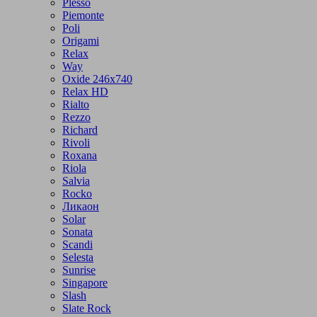
Plesso
Piemonte
Poli
Origami
Relax
Way
Oxide 246x740
Relax HD
Rialto
Rezzo
Richard
Rivoli
Roxana
Riola
Salvia
Rocko
Ликаон
Solar
Sonata
Scandi
Selesta
Sunrise
Singapore
Slash
Slate Rock