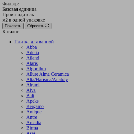
Фильтр:
Базовая единица
Производитель
м2 в одной упаковке
Показать
Сбросить
Каталог
Плитка для ванной
Abba
Adelia
Ailand
Alaris
Algorithm
Allure Alma Ceramica
Alta/Harisma/Anatoly
Alrami
Alva
Bali
Apeks
Bergamo
Antique
Antre
Arcadia
Birma
Asai