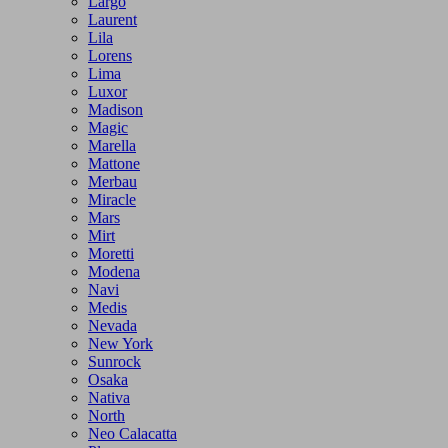
Largo
Laurent
Lila
Lorens
Lima
Luxor
Madison
Magic
Marella
Mattone
Merbau
Miracle
Mars
Mirt
Moretti
Modena
Navi
Medis
Nevada
New York
Sunrock
Osaka
Nativa
North
Neo Calacatta