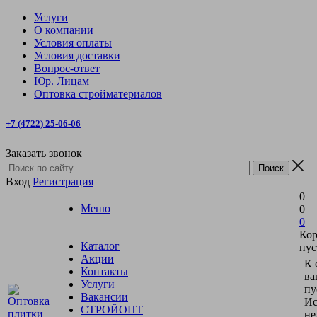
Услуги
О компании
Условия оплаты
Условия доставки
Вопрос-ответ
Юр. Лицам
Оптовка стройматериалов
+7 (4722) 25-06-06
Заказать звонок
Вход
Регистрация
0
Меню
0
0
Кор
Каталог
пус
Акции
К 
Контакты
ва
Услуги
пу
Вакансии
Ис
СТРОЙОПТ
не