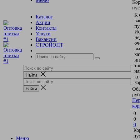
Меню
Кор
пус
К 
Каталог
ва
Акции
пу
Контакты
Ис
Услуги
не
Вакансии
оч
СТРОЙОПТ
вы
ка
ин
то
на
кн
ко
Общ
руб
Пер
кор
0
0
0
Ко
пу
Меню