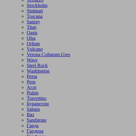
Stockholm
Stuttgart
Toscana
Sanray
Titan
Oasis
Olsa
Orlean
Vulcano
Verona Coliseum Gres
Wave
Steel Rock
Washington
Persa
Peru
Агат
Pulpis
Travertino
Буранелли
Sahara
Вяз
Sandstone
Гарда
Гардена