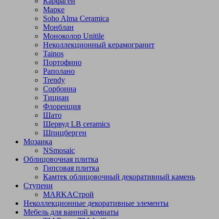
Карфаген
Марке
Soho Alma Ceramica
Монблан
Моноколор Unitile
Неколлекционный керамогранит
Tainos
Портофино
Раполано
Trendy
Сорбонна
Тициан
Флоренция
Шато
Шервуд LB ceramics
Шпицберген
Мозаика
NSmosaic
Облицовочная плитка
Гипсовая плитка
Камтек облицовочный декоративный камень
Ступени
МARKAСтрой
Неколлекционные декоративные элементы
Мебель для ванной комнаты