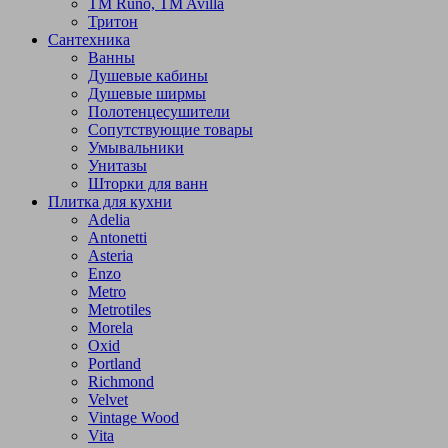
TM Runo, TM Avilla
Тритон
Сантехника
Ванны
Душевые кабины
Душевые ширмы
Полотенцесушители
Сопутствующие товары
Умывальники
Унитазы
Шторки для ванн
Плитка для кухни
Adelia
Antonetti
Asteria
Enzo
Metro
Metrotiles
Morela
Oxid
Portland
Richmond
Velvet
Vintage Wood
Vita