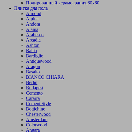
Полированный керамогранит 60х60
Плитка для пола
Almond
Alpina
Andora
Alania
Arabesco
Arcadia
Ashton
Baltia
Bardiglio
Antiquewood
Aragon
Basalto
BIANCO CHIARA
Berlin
Budapest
Cemento
Cararra
Cement Style
Bottichino
Chesterwood
Amsterdam
Colorwood
Angara