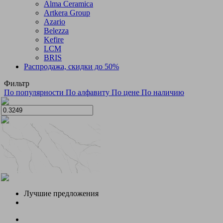
Alma Ceramica
Artkera Group
Azario
Belezza
Kefire
LCM
BRIS
Распродажа, скидки до 50%
Фильтр
По популярности
По алфавиту
По цене
По наличию
Лучшие предложения