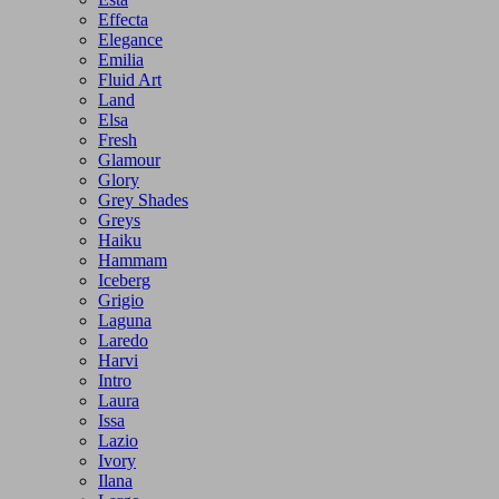
Effecta
Elegance
Emilia
Fluid Art
Land
Elsa
Fresh
Glamour
Glory
Grey Shades
Greys
Haiku
Hammam
Iceberg
Grigio
Laguna
Laredo
Harvi
Intro
Laura
Issa
Lazio
Ivory
Ilana