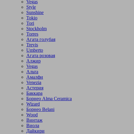
Vegas
Style
Sunshine
Tokio
Tori
Stockholm
Torres
Агата голубая
Trevis
Umberto
Агата розовая
Алжир
Vegas
Альта
Амалфи
Venezia
Астерия
Баккара
Борнео Alma Ceramica
Wizard
Борнео Belani
Wood
Винтаж
Виола
Дайкири