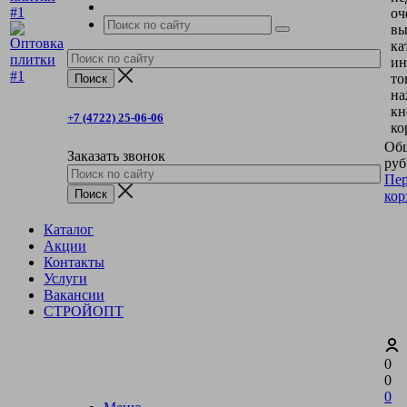
оч
вы
ка
ин
то
на
кн
+7 (4722) 25-06-06
ко
Общ
Заказать звонок
руб
Пер
кор
Каталог
Акции
Контакты
Услуги
Вакансии
СТРОЙОПТ
0
0
0