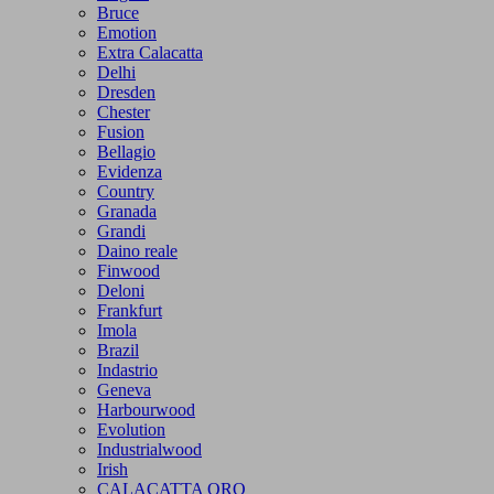
Bruce
Emotion
Extra Calacatta
Delhi
Dresden
Chester
Fusion
Bellagio
Evidenza
Country
Granada
Grandi
Daino reale
Finwood
Deloni
Frankfurt
Imola
Brazil
Indastrio
Geneva
Harbourwood
Evolution
Industrialwood
Irish
CALACATTA ORO