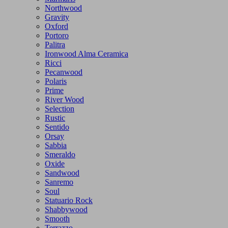
Northwood
Gravity
Oxford
Portoro
Palitra
Ironwood Alma Ceramica
Ricci
Pecanwood
Polaris
Prime
River Wood
Selection
Rustic
Sentido
Orsay
Sabbia
Smeraldo
Oxide
Sandwood
Sanremo
Soul
Statuario Rock
Shabbywood
Smooth
Terrazzo