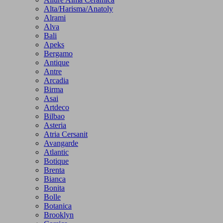
Alta/Harisma/Anatoly
Alrami
Alva
Bali
Apeks
Bergamo
Antique
Antre
Arcadia
Birma
Asai
Artdeco
Bilbao
Asteria
Atria Cersanit
Avangarde
Atlantic
Botique
Brenta
Bianca
Bonita
Bolle
Botanica
Brooklyn