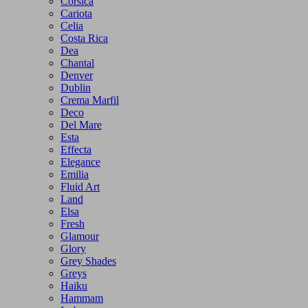
Corsica
Cariota
Celia
Costa Rica
Dea
Chantal
Denver
Dublin
Crema Marfil
Deco
Del Mare
Esta
Effecta
Elegance
Emilia
Fluid Art
Land
Elsa
Fresh
Glamour
Glory
Grey Shades
Greys
Haiku
Hammam