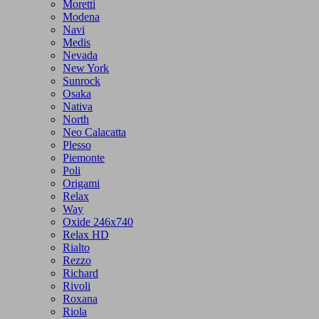
Moretti
Modena
Navi
Medis
Nevada
New York
Sunrock
Osaka
Nativa
North
Neo Calacatta
Plesso
Piemonte
Poli
Origami
Relax
Way
Oxide 246x740
Relax HD
Rialto
Rezzo
Richard
Rivoli
Roxana
Riola