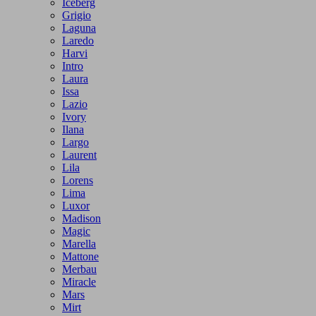
Iceberg
Grigio
Laguna
Laredo
Harvi
Intro
Laura
Issa
Lazio
Ivory
Ilana
Largo
Laurent
Lila
Lorens
Lima
Luxor
Madison
Magic
Marella
Mattone
Merbau
Miracle
Mars
Mirt