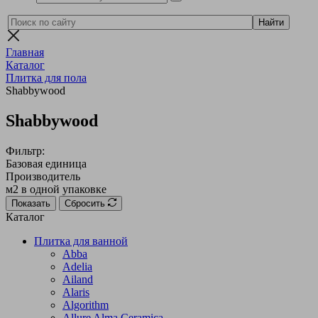
Главная
Каталог
Плитка для пола
Shabbywood
Shabbywood
Фильтр:
Базовая единица
Производитель
м2 в одной упаковке
Показать
Сбросить
Каталог
Плитка для ванной
Abba
Adelia
Ailand
Alaris
Algorithm
Allure Alma Ceramica