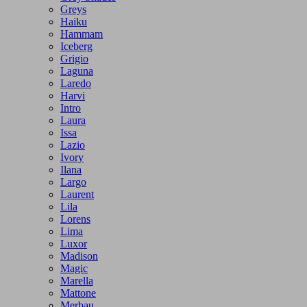
Greys
Haiku
Hammam
Iceberg
Grigio
Laguna
Laredo
Harvi
Intro
Laura
Issa
Lazio
Ivory
Ilana
Largo
Laurent
Lila
Lorens
Lima
Luxor
Madison
Magic
Marella
Mattone
Merbau