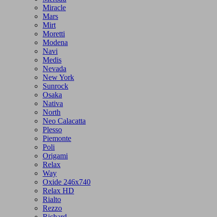
Miracle
Mars
Mirt
Moretti
Modena
Navi
Medis
Nevada
New York
Sunrock
Osaka
Nativa
North
Neo Calacatta
Plesso
Piemonte
Poli
Origami
Relax
Way
Oxide 246x740
Relax HD
Rialto
Rezzo
Richard