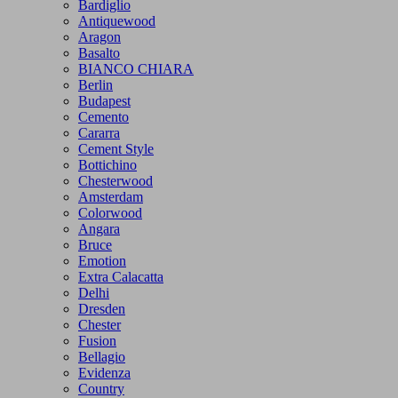
Bardiglio
Antiquewood
Aragon
Basalto
BIANCO CHIARA
Berlin
Budapest
Cemento
Cararra
Cement Style
Bottichino
Chesterwood
Amsterdam
Colorwood
Angara
Bruce
Emotion
Extra Calacatta
Delhi
Dresden
Chester
Fusion
Bellagio
Evidenza
Country