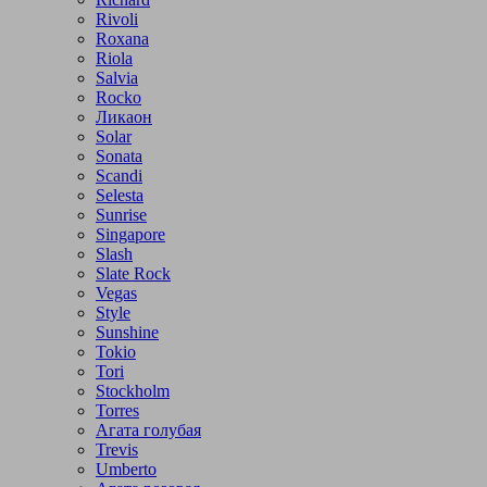
Rivoli
Roxana
Riola
Salvia
Rocko
Ликаон
Solar
Sonata
Scandi
Selesta
Sunrise
Singapore
Slash
Slate Rock
Vegas
Style
Sunshine
Tokio
Tori
Stockholm
Torres
Агата голубая
Trevis
Umberto