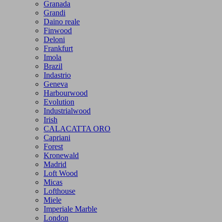
Granada
Grandi
Daino reale
Finwood
Deloni
Frankfurt
Imola
Brazil
Indastrio
Geneva
Harbourwood
Evolution
Industrialwood
Irish
CALACATTA ORO
Capriani
Forest
Kronewald
Madrid
Loft Wood
Micas
Lofthouse
Miele
Imperiale Marble
London