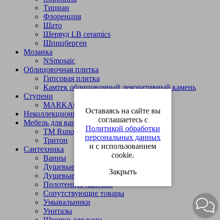
Тициан
Флоренция
Шато
Шервуд LB ceramics
Шпицберген
Мозаика
NSmosaic
Облицовочная плитка
Гипсовая плитка
Камтек облицовочный декоративный камень
Ступени
МARKAСтрой
Оставаясь на сайте вы
Неколлекционные декоративные элементы
соглашаетесь с
Мебель для ванной комнаты
Политикой обработки
TM Runo, TM Avilla
персональных данных
Тритон
и с использованием
Сантехника
cookie.
Ванны
Душевые кабины
Закрыть
Душевые ширмы
Полотенцесушители
Сопутствующие товары
Умывальники
Унитазы
Шторки для ванн