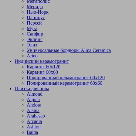
Мегаполис
Мерида
Нью-Йорк
Папирус
Персей
Муза
Сапфир
Эклипс
Элиз
Универсальные бордюры Alma Ceramica
Arteo
Индийский керамогранит
Карвинг 60х120
Карвинг 60х60
Полированный керамогранит 60х120
Полированный керамогранит 60х60
Плитка для пола
Almond
Alpina
Andora
Alania
Arabesco
Arcadia
Ashton
Baltia