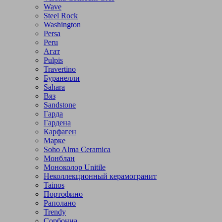
Wave
Steel Rock
Washington
Persa
Peru
Агат
Pulpis
Travertino
Буранелли
Sahara
Вяз
Sandstone
Гарда
Гардена
Карфаген
Марке
Soho Alma Ceramica
Монблан
Моноколор Unitile
Неколлекционный керамогранит
Tainos
Портофино
Раполано
Trendy
Сорбонна