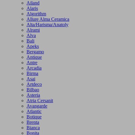
Ailand
Alaris
Algorithm
Allure Alma Ceramica
Alta/Harisma/Anatoly
Alrami
Alva
Bali
Apeks
Bergamo
Antique
Antre
Arcadia
Birma
Asai
Artdeco
Bilbao
Asteria
Atria Cersanit
Avangarde
Atlantic
Botique
Brenta
Bianca
Bonita