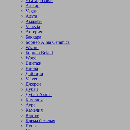
Агата розовая
Алжир
Vegas
Альта
Амалфи
Venezia
Астерия
Баккара
Борнео Alma Ceramica
Wizard
Борнео Belani
Wood
Винтаж
Виола
Дайкири
Velvet
Джерси
Дубай
Дубай Axima
Камелия
Аура
Камелия
Картье
Крема бежевая
Луиза