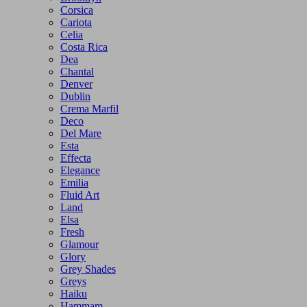
Corsica
Cariota
Celia
Costa Rica
Dea
Chantal
Denver
Dublin
Crema Marfil
Deco
Del Mare
Esta
Effecta
Elegance
Emilia
Fluid Art
Land
Elsa
Fresh
Glamour
Glory
Grey Shades
Greys
Haiku
Hammam