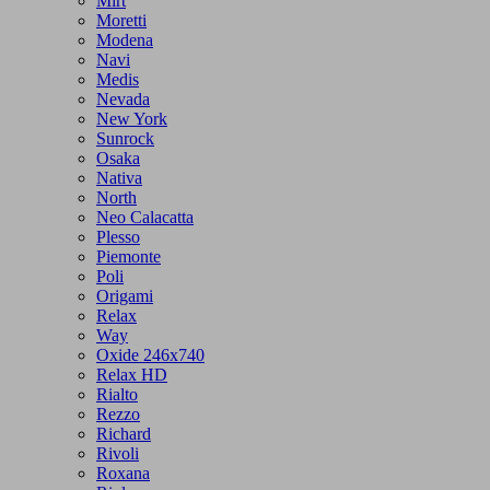
Mirt
Moretti
Modena
Navi
Medis
Nevada
New York
Sunrock
Osaka
Nativa
North
Neo Calacatta
Plesso
Piemonte
Poli
Origami
Relax
Way
Oxide 246x740
Relax HD
Rialto
Rezzo
Richard
Rivoli
Roxana