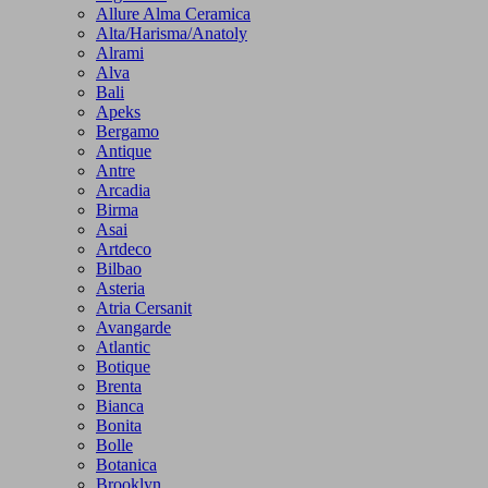
Allure Alma Ceramica
Alta/Harisma/Anatoly
Alrami
Alva
Bali
Apeks
Bergamo
Antique
Antre
Arcadia
Birma
Asai
Artdeco
Bilbao
Asteria
Atria Cersanit
Avangarde
Atlantic
Botique
Brenta
Bianca
Bonita
Bolle
Botanica
Brooklyn