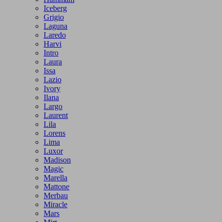
Iceberg
Grigio
Laguna
Laredo
Harvi
Intro
Laura
Issa
Lazio
Ivory
Ilana
Largo
Laurent
Lila
Lorens
Lima
Luxor
Madison
Magic
Marella
Mattone
Merbau
Miracle
Mars