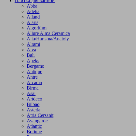
Плитка для ванной
Abba
Adelia
Ailand
Alaris
Algorithm
Allure Alma Ceramica
Alta/Harisma/Anatoly
Alrami
Alva
Bali
Apeks
Bergamo
Antique
Antre
Arcadia
Birma
Asai
Artdeco
Bilbao
Asteria
Atria Cersanit
Avangarde
Atlantic
Botique