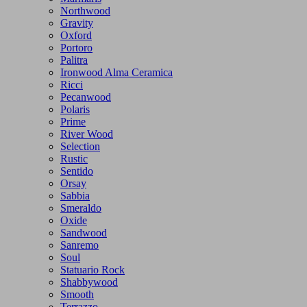
Northwood
Gravity
Oxford
Portoro
Palitra
Ironwood Alma Ceramica
Ricci
Pecanwood
Polaris
Prime
River Wood
Selection
Rustic
Sentido
Orsay
Sabbia
Smeraldo
Oxide
Sandwood
Sanremo
Soul
Statuario Rock
Shabbywood
Smooth
Terrazzo