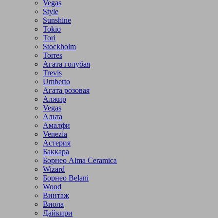
Vegas
Style
Sunshine
Tokio
Tori
Stockholm
Torres
Агата голубая
Trevis
Umberto
Агата розовая
Алжир
Vegas
Альта
Амалфи
Venezia
Астерия
Баккара
Борнео Alma Ceramica
Wizard
Борнео Belani
Wood
Винтаж
Виола
Дайкири