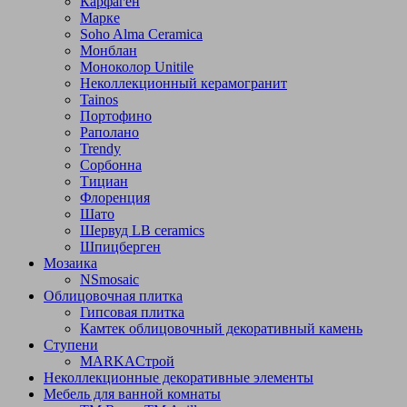
Карфаген
Марке
Soho Alma Ceramica
Монблан
Моноколор Unitile
Неколлекционный керамогранит
Tainos
Портофино
Раполано
Trendy
Сорбонна
Тициан
Флоренция
Шато
Шервуд LB ceramics
Шпицберген
Мозаика
NSmosaic
Облицовочная плитка
Гипсовая плитка
Камтек облицовочный декоративный камень
Ступени
МARKAСтрой
Неколлекционные декоративные элементы
Мебель для ванной комнаты