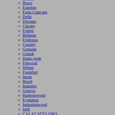
Bruce
Emotion
Extra Calacatta
Delhi
Dresden
Chester
Fusion
Bellagio
Evidenza
Country
Granada
Grandi
Daino reale
Finwood
Deloni
Frankfurt
Imola
Brazil
Indastrio
Geneva
Harbourwood
Evolution
Industrialwood
Irish
CALACATTA ORO