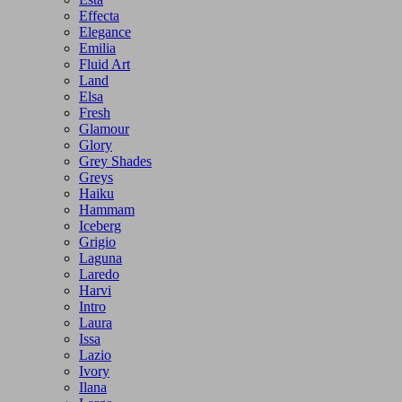
Effecta
Elegance
Emilia
Fluid Art
Land
Elsa
Fresh
Glamour
Glory
Grey Shades
Greys
Haiku
Hammam
Iceberg
Grigio
Laguna
Laredo
Harvi
Intro
Laura
Issa
Lazio
Ivory
Ilana