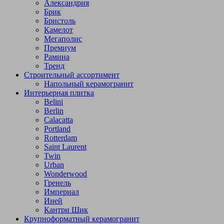
Александрия
Брик
Бристоль
Камелот
Мегаполис
Премиум
Рамина
Тренд
Строительный ассортимент
Напольный керамогранит
Интерьерная плитка
Belini
Berlin
Calacatta
Portland
Rotterdam
Saint Laurent
Twin
Urban
Wonderwood
Гренель
Империал
Иней
Кантри Шик
Крупноформатный керамогранит