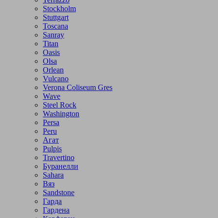
Stockholm
Stuttgart
Toscana
Sanray
Titan
Oasis
Olsa
Orlean
Vulcano
Verona Coliseum Gres
Wave
Steel Rock
Washington
Persa
Peru
Агат
Pulpis
Travertino
Буранелли
Sahara
Вяз
Sandstone
Гарда
Гардена