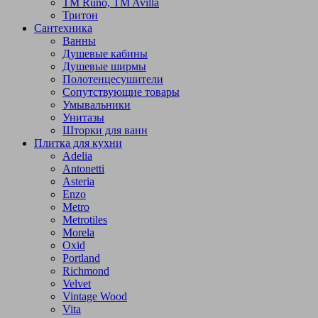
TM Runo, TM Avilla
Тритон
Сантехника
Ванны
Душевые кабины
Душевые ширмы
Полотенцесушители
Сопутствующие товары
Умывальники
Унитазы
Шторки для ванн
Плитка для кухни
Adelia
Antonetti
Asteria
Enzo
Metro
Metrotiles
Morela
Oxid
Portland
Richmond
Velvet
Vintage Wood
Vita