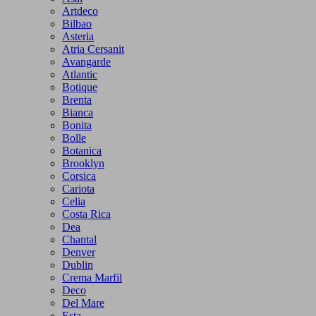
Artdeco
Bilbao
Asteria
Atria Cersanit
Avangarde
Atlantic
Botique
Brenta
Bianca
Bonita
Bolle
Botanica
Brooklyn
Corsica
Cariota
Celia
Costa Rica
Dea
Chantal
Denver
Dublin
Crema Marfil
Deco
Del Mare
Esta