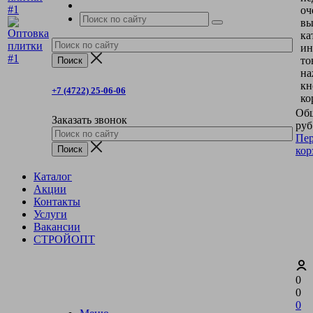
оч
вы
ка
ин
то
на
кн
+7 (4722) 25-06-06
ко
Общ
Заказать звонок
руб
Пер
кор
Каталог
Акции
Контакты
Услуги
Вакансии
СТРОЙОПТ
0
0
0