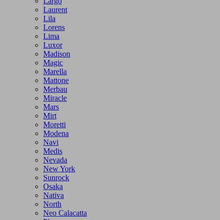
Largo
Laurent
Lila
Lorens
Lima
Luxor
Madison
Magic
Marella
Mattone
Merbau
Miracle
Mars
Mirt
Moretti
Modena
Navi
Medis
Nevada
New York
Sunrock
Osaka
Nativa
North
Neo Calacatta