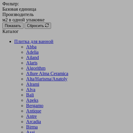
Фильтр:
Базовая единица
Производитель
м2 в одной упаковке
Показать
Сбросить
Каталог
Плитка для ванной
Abba
Adelia
Ailand
Alaris
Algorithm
Allure Alma Ceramica
Alta/Harisma/Anatoly
Alrami
Alva
Bali
Apeks
Bergamo
Antique
Antre
Arcadia
Birma
Asai