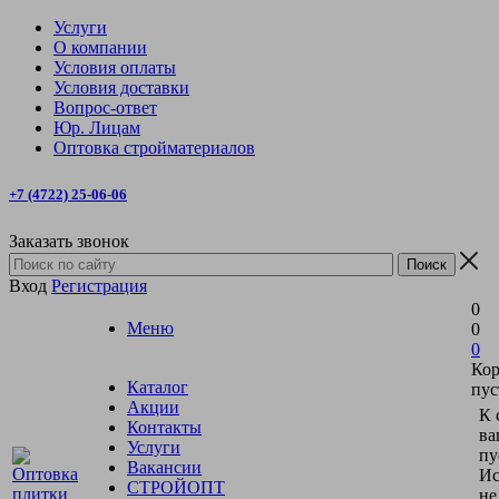
Услуги
О компании
Условия оплаты
Условия доставки
Вопрос-ответ
Юр. Лицам
Оптовка стройматериалов
+7 (4722) 25-06-06
Заказать звонок
Вход
Регистрация
0
Меню
0
0
Кор
Каталог
пус
Акции
К 
Контакты
ва
Услуги
пу
Вакансии
Ис
СТРОЙОПТ
не