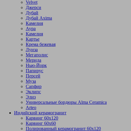
Velvet
Джерси
Дубай
Дубай Axima
Камелия
Аура
Камелия
Картье
Крема бежевая
Луиза
Мегаполис
Мерида
Нью-Йорк
Папирус
Персей
Муза
Сапфир
Эклипс
Элиз
Универсальные бордюры Alma Ceramica
Arteo
Индийский керамогранит
Карвинг 60х120
Карвинг 60х60
Полированный керамогранит 60х120