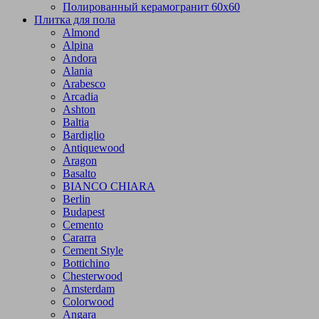
Полированный керамогранит 60х60
Плитка для пола
Almond
Alpina
Andora
Alania
Arabesco
Arcadia
Ashton
Baltia
Bardiglio
Antiquewood
Aragon
Basalto
BIANCO CHIARA
Berlin
Budapest
Cemento
Cararra
Cement Style
Bottichino
Chesterwood
Amsterdam
Colorwood
Angara