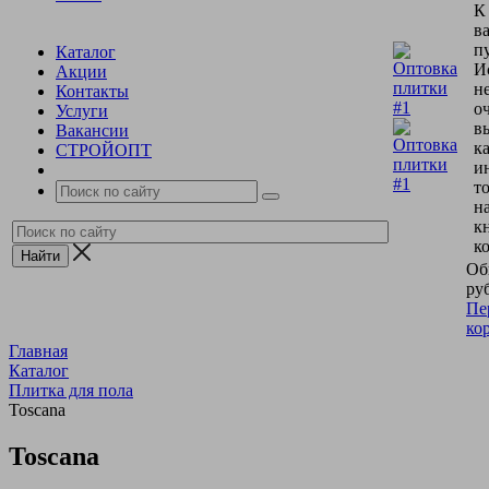
К
в
пу
Каталог
И
Акции
н
Контакты
о
Услуги
в
Вакансии
к
СТРОЙОПТ
и
т
н
к
к
Об
руб
Пе
ко
Главная
Каталог
Плитка для пола
Toscana
Toscana