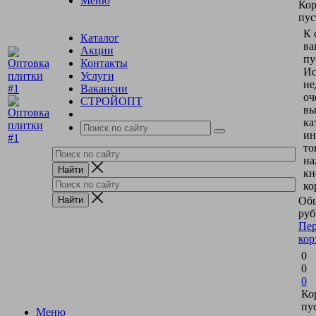
Меню
Кор
пус
К 
Каталог
ва
Акции
пу
Контакты
Ис
Услуги
не
Вакансии
оч
СТРОЙОПТ
вы
ка
ин
то
на
кн
ко
Общ
руб
Пер
кор
0
0
0
Ко
пу
Меню