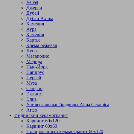
Velvet
Джерси
Дубай
Дубай Axima
Камелия
Аура
Камелия
Картье
Крема бежевая
Луиза
Мегаполис
Мерида
Нью-Йорк
Папирус
Персей
Муза
Сапфир
Эклипс
Элиз
Универсальные бордюры Alma Ceramica
Arteo
Индийский керамогранит
Карвинг 60х120
Карвинг 60х60
Полированный керамогранит 60х120