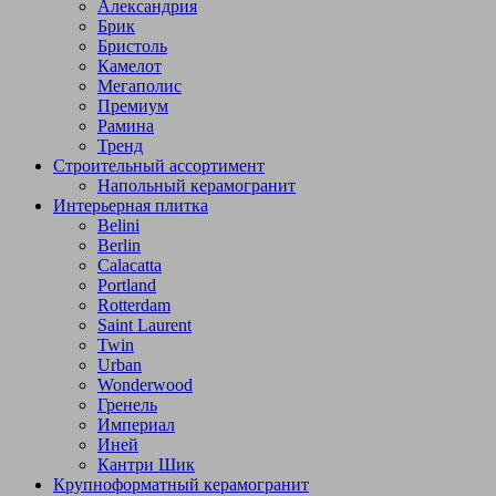
Александрия
Брик
Бристоль
Камелот
Мегаполис
Премиум
Рамина
Тренд
Строительный ассортимент
Напольный керамогранит
Интерьерная плитка
Belini
Berlin
Calacatta
Portland
Rotterdam
Saint Laurent
Twin
Urban
Wonderwood
Гренель
Империал
Иней
Кантри Шик
Крупноформатный керамогранит