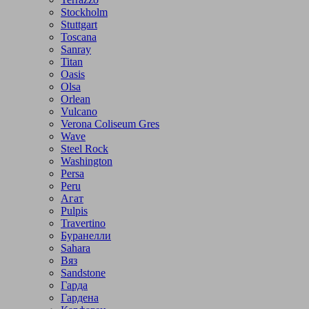
Stockholm
Stuttgart
Toscana
Sanray
Titan
Oasis
Olsa
Orlean
Vulcano
Verona Coliseum Gres
Wave
Steel Rock
Washington
Persa
Peru
Агат
Pulpis
Travertino
Буранелли
Sahara
Вяз
Sandstone
Гарда
Гардена