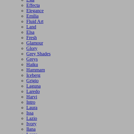
Effecta
Elegance
Emilia
Fluid Art
Land
Elsa
Fresh
Glamour
Glory
Grey Shades
Greys
Haiku
Hammam
Iceberg
Grigio
Laguna
Laredo
Harvi
Intro
Laura
Issa
Lazio
Ivory
Ilana