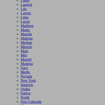
Largo
Laurent
Lila
Lorens
Lima
Luxor
Madison
Magic
Marella
Mattone
Merbau
Miracle
Mars
Mirt
Moretti
Modena
Navi
Medis
Nevada
New York
Sunrock
Osaka
Nativa
North
Neo Calacatta