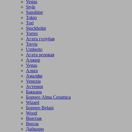
Vegas
Style
Sunshine
Tokio
Tori
Stockholm
Torres
Агата голубая
Trevis
Umberto
Агата розовая
Алжир
Vegas
Альта
Амалфи
Venezia
Астерия
Баккара
Борнео Alma Ceramica
Wizard
Борнео Belani
Wood
Винтаж
Виола
Дайкири