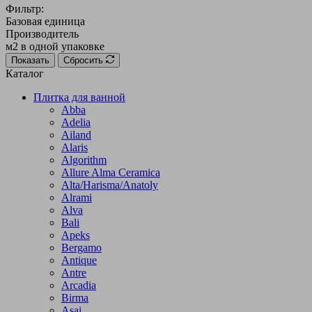
Фильтр:
Базовая единица
Производитель
м2 в одной упаковке
Показать
Сбросить
Каталог
Плитка для ванной
Abba
Adelia
Ailand
Alaris
Algorithm
Allure Alma Ceramica
Alta/Harisma/Anatoly
Alrami
Alva
Bali
Apeks
Bergamo
Antique
Antre
Arcadia
Birma
Asai