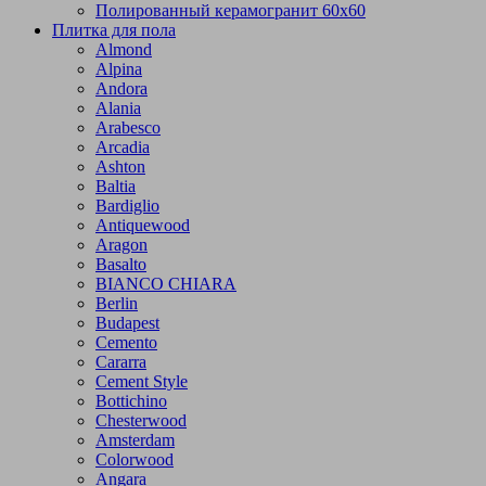
Полированный керамогранит 60х60
Плитка для пола
Almond
Alpina
Andora
Alania
Arabesco
Arcadia
Ashton
Baltia
Bardiglio
Antiquewood
Aragon
Basalto
BIANCO CHIARA
Berlin
Budapest
Cemento
Cararra
Cement Style
Bottichino
Chesterwood
Amsterdam
Colorwood
Angara