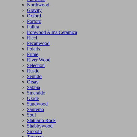
Northwood
Gravity
Oxford
Portoro
Palitra
Ironwood Alma Ceramica
Ricci
Pecanwood
Polaris
Prime
River Wood
Selection
Rustic
Sentido
Orsay
Sabbia
Smeraldo
Oxide
Sandwood
Sanremo
Soul
Statuario Rock
Shabbywood
Smooth
Terrazzo