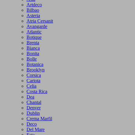
Artdeco
Bilbao
Asteria
Atria Cersanit
Avangarde
Atlantic
Botique
Brenta
Bianca
Bonita
Bolle
Botanica
Brooklyn
Corsica
Cariota
Celia
Costa Rica
Dea
Chantal
Denver
Dublin
Crema Marfil
Deco
Del Mare
Esta