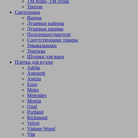
TM Runo, TM Avilla
Тритон
Сантехника
Ванны
Душевые кабины
Душевые ширмы
Полотенцесушители
Сопутствующие товары
Умывальники
Унитазы
Шторки для ванн
Плитка для кухни
Adelia
Antonetti
Asteria
Enzo
Metro
Metrotiles
Morela
Oxid
Portland
Richmond
Velvet
Vintage Wood
Vita