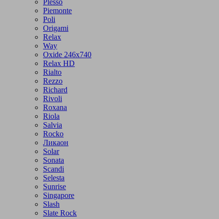
Plesso
Piemonte
Poli
Origami
Relax
Way
Oxide 246x740
Relax HD
Rialto
Rezzo
Richard
Rivoli
Roxana
Riola
Salvia
Rocko
Ликаон
Solar
Sonata
Scandi
Selesta
Sunrise
Singapore
Slash
Slate Rock