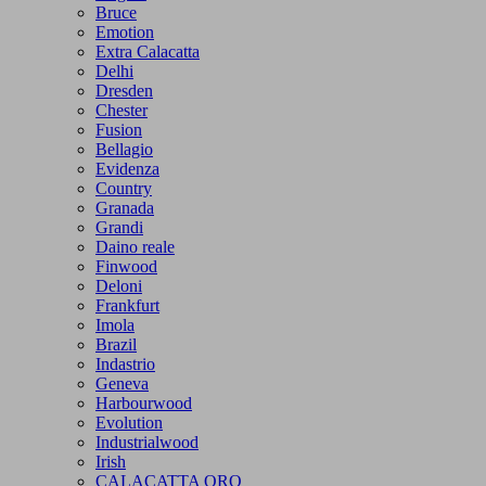
Bruce
Emotion
Extra Calacatta
Delhi
Dresden
Chester
Fusion
Bellagio
Evidenza
Country
Granada
Grandi
Daino reale
Finwood
Deloni
Frankfurt
Imola
Brazil
Indastrio
Geneva
Harbourwood
Evolution
Industrialwood
Irish
CALACATTA ORO