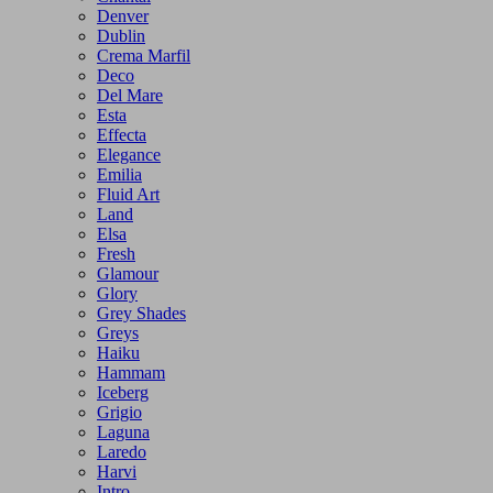
Denver
Dublin
Crema Marfil
Deco
Del Mare
Esta
Effecta
Elegance
Emilia
Fluid Art
Land
Elsa
Fresh
Glamour
Glory
Grey Shades
Greys
Haiku
Hammam
Iceberg
Grigio
Laguna
Laredo
Harvi
Intro