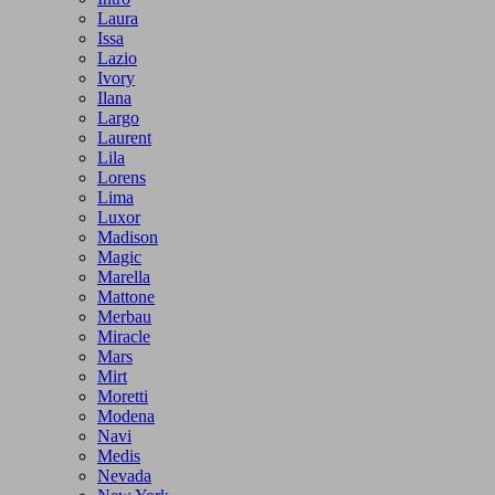
Laura
Issa
Lazio
Ivory
Ilana
Largo
Laurent
Lila
Lorens
Lima
Luxor
Madison
Magic
Marella
Mattone
Merbau
Miracle
Mars
Mirt
Moretti
Modena
Navi
Medis
Nevada