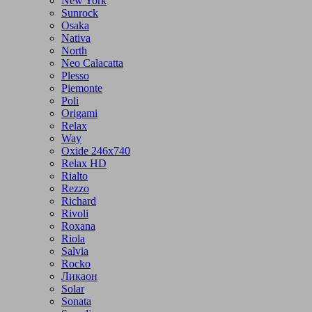
New York
Sunrock
Osaka
Nativa
North
Neo Calacatta
Plesso
Piemonte
Poli
Origami
Relax
Way
Oxide 246x740
Relax HD
Rialto
Rezzo
Richard
Rivoli
Roxana
Riola
Salvia
Rocko
Ликаон
Solar
Sonata