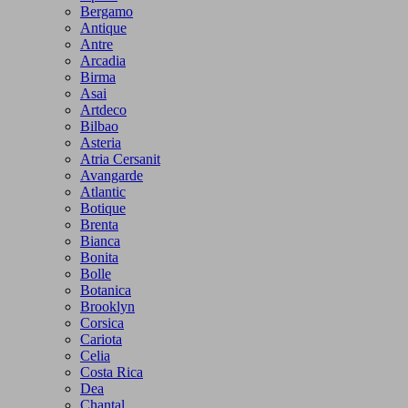
Bergamo
Antique
Antre
Arcadia
Birma
Asai
Artdeco
Bilbao
Asteria
Atria Cersanit
Avangarde
Atlantic
Botique
Brenta
Bianca
Bonita
Bolle
Botanica
Brooklyn
Corsica
Cariota
Celia
Costa Rica
Dea
Chantal