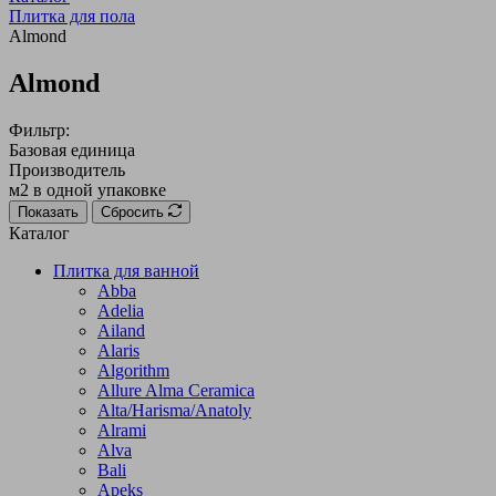
Плитка для пола
Almond
Almond
Фильтр:
Базовая единица
Производитель
м2 в одной упаковке
Показать
Сбросить
Каталог
Плитка для ванной
Abba
Adelia
Ailand
Alaris
Algorithm
Allure Alma Ceramica
Alta/Harisma/Anatoly
Alrami
Alva
Bali
Apeks