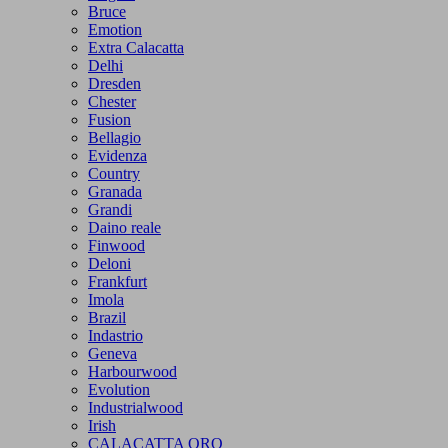
Bruce
Emotion
Extra Calacatta
Delhi
Dresden
Chester
Fusion
Bellagio
Evidenza
Country
Granada
Grandi
Daino reale
Finwood
Deloni
Frankfurt
Imola
Brazil
Indastrio
Geneva
Harbourwood
Evolution
Industrialwood
Irish
CALACATTA ORO