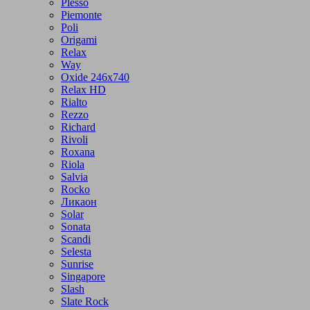
Plesso
Piemonte
Poli
Origami
Relax
Way
Oxide 246x740
Relax HD
Rialto
Rezzo
Richard
Rivoli
Roxana
Riola
Salvia
Rocko
Ликаон
Solar
Sonata
Scandi
Selesta
Sunrise
Singapore
Slash
Slate Rock