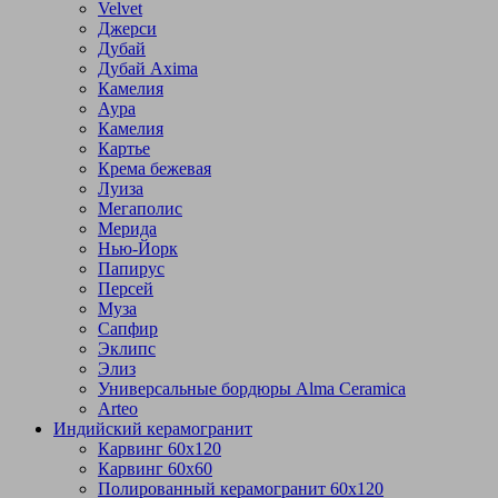
Velvet
Джерси
Дубай
Дубай Axima
Камелия
Аура
Камелия
Картье
Крема бежевая
Луиза
Мегаполис
Мерида
Нью-Йорк
Папирус
Персей
Муза
Сапфир
Эклипс
Элиз
Универсальные бордюры Alma Ceramica
Arteo
Индийский керамогранит
Карвинг 60х120
Карвинг 60х60
Полированный керамогранит 60х120