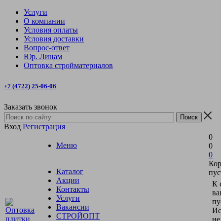
Услуги
О компании
Условия оплаты
Условия доставки
Вопрос-ответ
Юр. Лицам
Оптовка стройматериалов
+7 (4722) 25-06-06
Заказать звонок
Вход
Регистрация
0
Меню
0
0
Кор
Каталог
пус
Акции
К 
Контакты
ва
Услуги
пу
Вакансии
Ис
СТРОЙОПТ
не