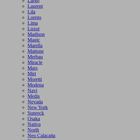
Largo
Laurent
Lila
Lorens
Lima
Luxor
Madison
Magic
Marella
Mattone
Merbau
Miracle
Mars
Mirt
Moretti
Modena
Navi
Medis
Nevada
New York
Sunrock
Osaka
Nativa
North
Neo Calacatta