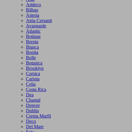
Artdeco
Bilbao
Asteria
Atria Cersanit
Avangarde
Atlantic
Botique
Brenta
Bianca
Bonita
Bolle
Botanica
Brooklyn
Corsica
Cariota
Celia
Costa Rica
Dea
Chantal
Denver
Dublin
Crema Marfil
Deco
Del Mare
Esta