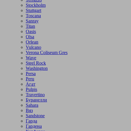
Stockholm
Stuttgart
Toscana
Sanray
Titan
Oasis
Olsa
Orlean
Vulcano
Verona Coliseum Gres
Wave
Steel Rock
Washington
Persa
Peru
Агат
Pulpis
Travertino
Буранелли
Sahara
Вяз
Sandstone
Гарда
Гардена