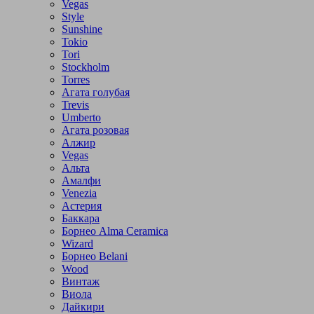
Vegas
Style
Sunshine
Tokio
Tori
Stockholm
Torres
Агата голубая
Trevis
Umberto
Агата розовая
Алжир
Vegas
Альта
Амалфи
Venezia
Астерия
Баккара
Борнео Alma Ceramica
Wizard
Борнео Belani
Wood
Винтаж
Виола
Дайкири