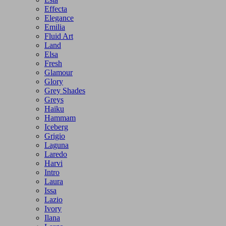
Effecta
Elegance
Emilia
Fluid Art
Land
Elsa
Fresh
Glamour
Glory
Grey Shades
Greys
Haiku
Hammam
Iceberg
Grigio
Laguna
Laredo
Harvi
Intro
Laura
Issa
Lazio
Ivory
Ilana