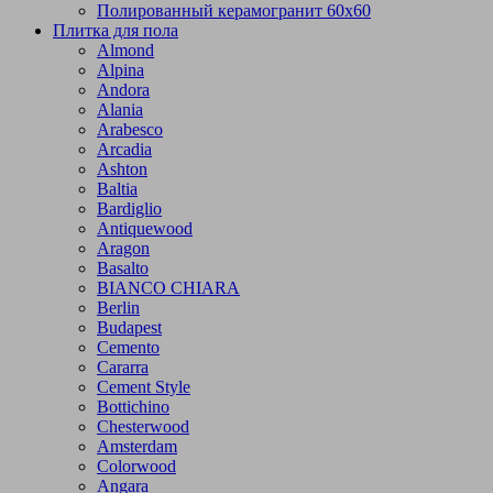
Полированный керамогранит 60х60
Плитка для пола
Almond
Alpina
Andora
Alania
Arabesco
Arcadia
Ashton
Baltia
Bardiglio
Antiquewood
Aragon
Basalto
BIANCO CHIARA
Berlin
Budapest
Cemento
Cararra
Cement Style
Bottichino
Chesterwood
Amsterdam
Colorwood
Angara