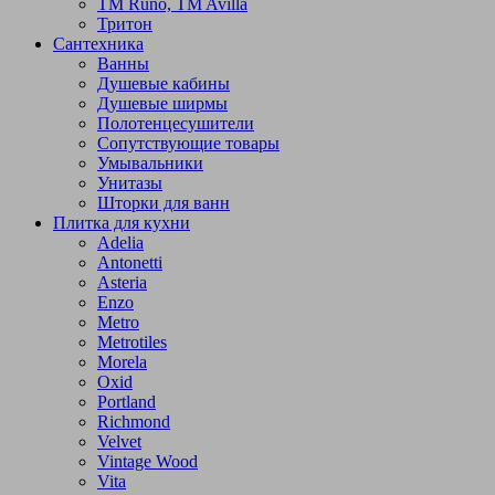
TM Runo, TM Avilla
Тритон
Сантехника
Ванны
Душевые кабины
Душевые ширмы
Полотенцесушители
Сопутствующие товары
Умывальники
Унитазы
Шторки для ванн
Плитка для кухни
Adelia
Antonetti
Asteria
Enzo
Metro
Metrotiles
Morela
Oxid
Portland
Richmond
Velvet
Vintage Wood
Vita