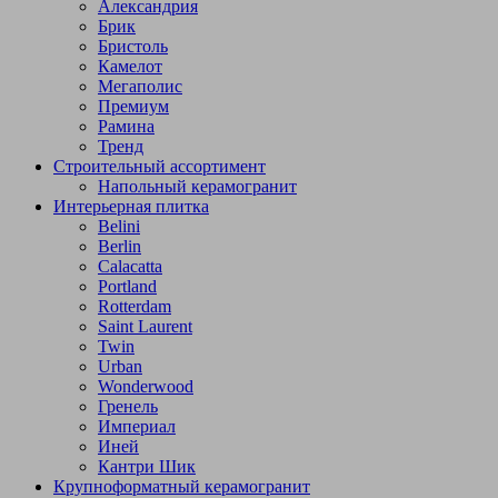
Александрия
Брик
Бристоль
Камелот
Мегаполис
Премиум
Рамина
Тренд
Строительный ассортимент
Напольный керамогранит
Интерьерная плитка
Belini
Berlin
Calacatta
Portland
Rotterdam
Saint Laurent
Twin
Urban
Wonderwood
Гренель
Империал
Иней
Кантри Шик
Крупноформатный керамогранит