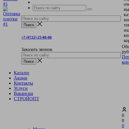
оч
вы
ка
ин
то
на
кн
+7 (4722) 25-06-06
ко
Общ
Заказать звонок
руб
Пер
кор
Каталог
Акции
Контакты
Услуги
Вакансии
СТРОЙОПТ
0
0
0