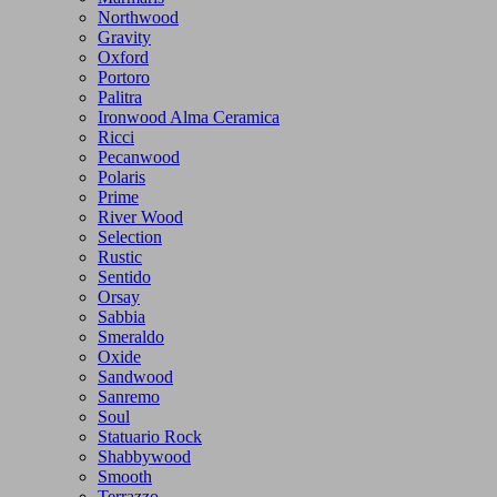
Northwood
Gravity
Oxford
Portoro
Palitra
Ironwood Alma Ceramica
Ricci
Pecanwood
Polaris
Prime
River Wood
Selection
Rustic
Sentido
Orsay
Sabbia
Smeraldo
Oxide
Sandwood
Sanremo
Soul
Statuario Rock
Shabbywood
Smooth
Terrazzo