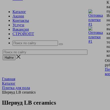
К
в
пу
Каталог
И
Акции
н
Контакты
о
Услуги
в
Вакансии
к
СТРОЙОПТ
и
т
н
к
к
Об
руб
Пе
ко
Главная
Каталог
Плитка для пола
Шервуд LB ceramics
Шервуд LB ceramics