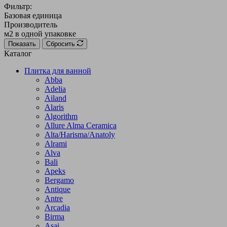
Фильтр:
Базовая единица
Производитель
м2 в одной упаковке
Показать
Сбросить
Каталог
Плитка для ванной
Abba
Adelia
Ailand
Alaris
Algorithm
Allure Alma Ceramica
Alta/Harisma/Anatoly
Alrami
Alva
Bali
Apeks
Bergamo
Antique
Antre
Arcadia
Birma
Asai