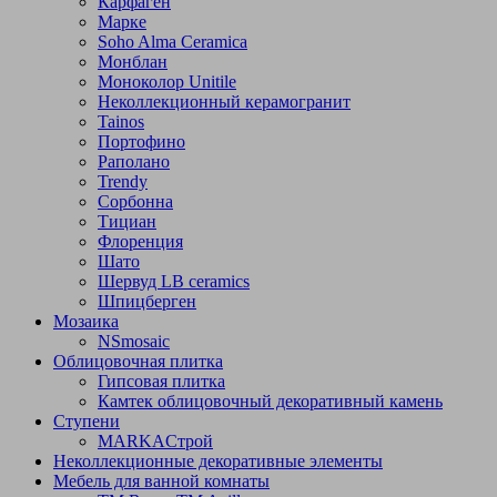
Карфаген
Марке
Soho Alma Ceramica
Монблан
Моноколор Unitile
Неколлекционный керамогранит
Tainos
Портофино
Раполано
Trendy
Сорбонна
Тициан
Флоренция
Шато
Шервуд LB ceramics
Шпицберген
Мозаика
NSmosaic
Облицовочная плитка
Гипсовая плитка
Камтек облицовочный декоративный камень
Ступени
МARKAСтрой
Неколлекционные декоративные элементы
Мебель для ванной комнаты