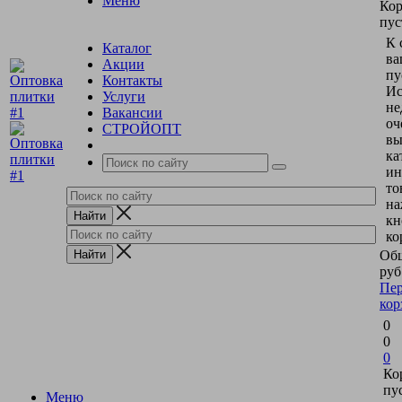
Меню
Кор
пус
К 
Каталог
ва
Акции
пу
Контакты
Ис
Услуги
не
Вакансии
оч
СТРОЙОПТ
вы
ка
ин
то
на
кн
ко
Общ
руб
Пер
кор
0
0
0
Ко
пу
Меню