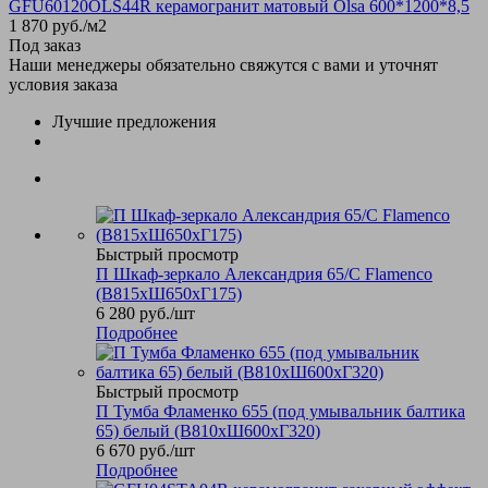
GFU60120OLS44R керамогранит матовый Olsa 600*1200*8,5
1 870
руб.
/м2
Под заказ
Наши менеджеры обязательно свяжутся с вами и уточнят
условия заказа
Лучшие предложения
Быстрый просмотр
П Шкаф-зеркало Александрия 65/С Flamenco
(В815хШ650хГ175)
6 280
руб.
/шт
Подробнее
Быстрый просмотр
П Тумба Фламенко 655 (под умывальник балтика
65) белый (В810хШ600хГ320)
6 670
руб.
/шт
Подробнее