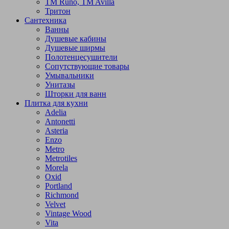
TM Runo, TM Avilla
Тритон
Сантехника
Ванны
Душевые кабины
Душевые ширмы
Полотенцесушители
Сопутствующие товары
Умывальники
Унитазы
Шторки для ванн
Плитка для кухни
Adelia
Antonetti
Asteria
Enzo
Metro
Metrotiles
Morela
Oxid
Portland
Richmond
Velvet
Vintage Wood
Vita