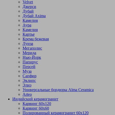
Velvet
Джерси
Дубай
Дубай Axima
Камелия
Аура
Камелия
Картье
Крема бежевая
Луиза
Мегаполис
Мерида
Нью-Йорк
Папирус
Персей
Муза
Сапфир
Эклипс
Элиз
Универсальные бордюры Alma Ceramica
Arteo
Индийский керамогранит
Карвинг 60х120
Карвинг 60х60
Полированный керамогранит 60х120