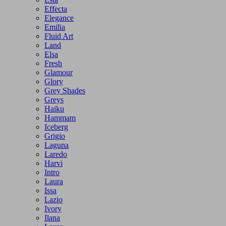
Effecta
Elegance
Emilia
Fluid Art
Land
Elsa
Fresh
Glamour
Glory
Grey Shades
Greys
Haiku
Hammam
Iceberg
Grigio
Laguna
Laredo
Harvi
Intro
Laura
Issa
Lazio
Ivory
Ilana