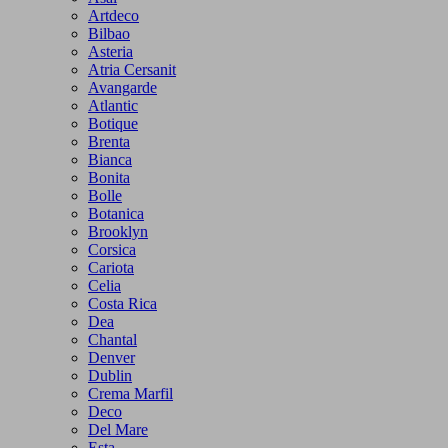
Artdeco
Bilbao
Asteria
Atria Cersanit
Avangarde
Atlantic
Botique
Brenta
Bianca
Bonita
Bolle
Botanica
Brooklyn
Corsica
Cariota
Celia
Costa Rica
Dea
Chantal
Denver
Dublin
Crema Marfil
Deco
Del Mare
Esta