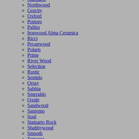
Northwood
Gravity
Oxford
Portoro
Palitra
Ironwood Alma Ceramica
Ricci
Pecanwood
Polaris
Prime
River Wood
Selection
Rustic
Sentido
Orsay
Sabbia
Smeraldo
Oxide
Sandwood
Sanremo
Soul
Statuario Rock
Shabbywood
Smooth
Terrazzo