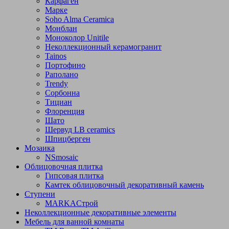
Карфаген
Марке
Soho Alma Ceramica
Монблан
Моноколор Unitile
Неколлекционный керамогранит
Tainos
Портофино
Раполано
Trendy
Сорбонна
Тициан
Флоренция
Шато
Шервуд LB ceramics
Шпицберген
Мозаика
NSmosaic
Облицовочная плитка
Гипсовая плитка
Камтек облицовочный декоративный камень
Ступени
МARKAСтрой
Неколлекционные декоративные элементы
Мебель для ванной комнаты