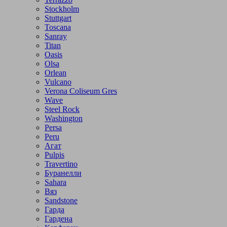
Stockholm
Stuttgart
Toscana
Sanray
Titan
Oasis
Olsa
Orlean
Vulcano
Verona Coliseum Gres
Wave
Steel Rock
Washington
Persa
Peru
Агат
Pulpis
Travertino
Буранелли
Sahara
Вяз
Sandstone
Гарда
Гардена