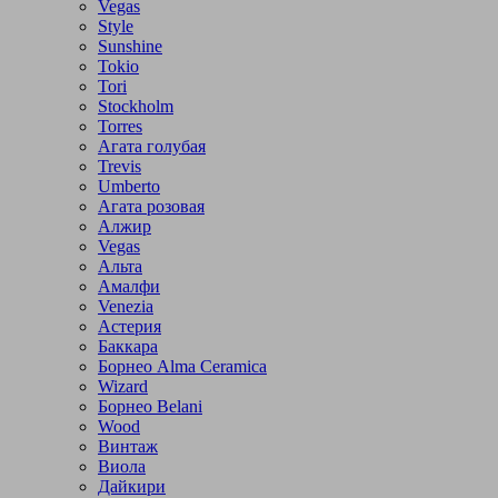
Vegas
Style
Sunshine
Tokio
Tori
Stockholm
Torres
Агата голубая
Trevis
Umberto
Агата розовая
Алжир
Vegas
Альта
Амалфи
Venezia
Астерия
Баккара
Борнео Alma Ceramica
Wizard
Борнео Belani
Wood
Винтаж
Виола
Дайкири