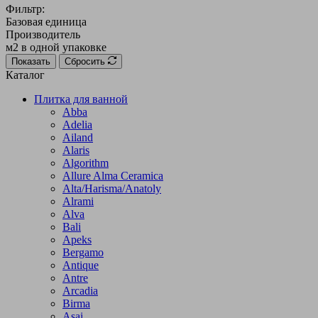
Фильтр:
Базовая единица
Производитель
м2 в одной упаковке
Показать
Сбросить
Каталог
Плитка для ванной
Abba
Adelia
Ailand
Alaris
Algorithm
Allure Alma Ceramica
Alta/Harisma/Anatoly
Alrami
Alva
Bali
Apeks
Bergamo
Antique
Antre
Arcadia
Birma
Asai