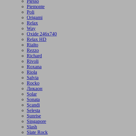
Plesso
Piemonte
Poli
Origami
Relax
Way
Oxide 246x740
Relax HD
Rialto
Rezzo
Richard
Rivoli
Roxana
Riola
Salvia
Rocko
Ликаон
Solar
Sonata
Scandi
Selesta
Sunrise
Singapore
Slash
Slate Rock