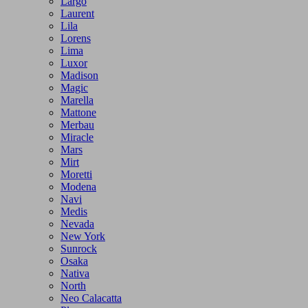
Largo
Laurent
Lila
Lorens
Lima
Luxor
Madison
Magic
Marella
Mattone
Merbau
Miracle
Mars
Mirt
Moretti
Modena
Navi
Medis
Nevada
New York
Sunrock
Osaka
Nativa
North
Neo Calacatta