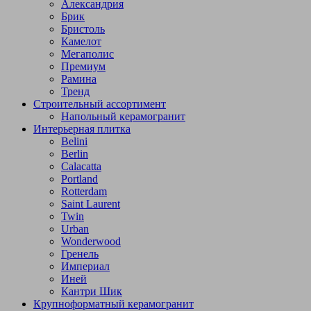
Александрия
Брик
Бристоль
Камелот
Мегаполис
Премиум
Рамина
Тренд
Строительный ассортимент
Напольный керамогранит
Интерьерная плитка
Belini
Berlin
Calacatta
Portland
Rotterdam
Saint Laurent
Twin
Urban
Wonderwood
Гренель
Империал
Иней
Кантри Шик
Крупноформатный керамогранит