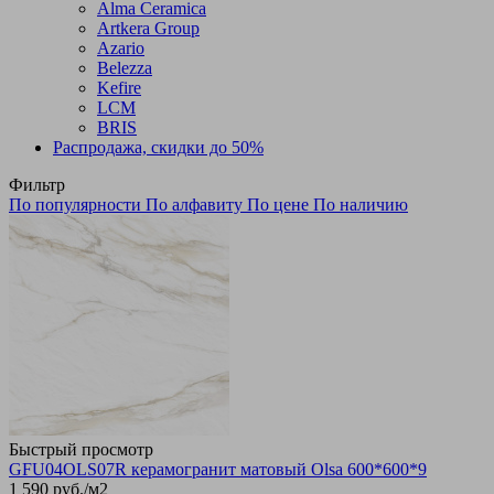
Alma Ceramica
Artkera Group
Azario
Belezza
Kefire
LCM
BRIS
Распродажа, скидки до 50%
Фильтр
По популярности
По алфавиту
По цене
По наличию
Быстрый просмотр
GFU04OLS07R керамогранит матовый Olsa 600*600*9
1 590
руб.
/м2