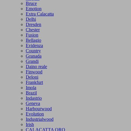
Bruce
Emotion
Extra Calacatta
Delhi
Dresden
Chester
Fusion
Bellagio
Evidenza
Country
Granada
Grandi
Daino reale
Finwood
Deloni
Frankfurt
Imola
Brazil
Indastrio
Geneva
Harbourwood
Evolution
Industrialwood
Irish
CALACATTA ORO