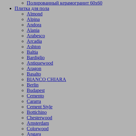
Полированный керамогранит 60х60
Плитка для пола
Almond
Alpina
Andora
Alania
Arabesco
Arcadia
Ashton
Baltia
Bardiglio
Antiquewood
Aragon
Basalto
BIANCO CHIARA
Berlin
Budapest
Cemento
Cararra
Cement Style
Bottichino
Chesterwood
Amsterdam
Colorwood
Angara