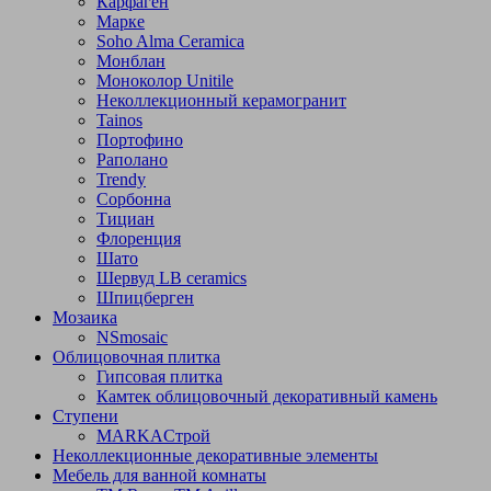
Карфаген
Марке
Soho Alma Ceramica
Монблан
Моноколор Unitile
Неколлекционный керамогранит
Tainos
Портофино
Раполано
Trendy
Сорбонна
Тициан
Флоренция
Шато
Шервуд LB ceramics
Шпицберген
Мозаика
NSmosaic
Облицовочная плитка
Гипсовая плитка
Камтек облицовочный декоративный камень
Ступени
МARKAСтрой
Неколлекционные декоративные элементы
Мебель для ванной комнаты