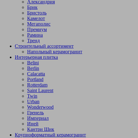
Александрия
Брик
Бристоль
Камелот
Мегаполис
Премиум
Рамина
Тренд
Строительный ассортимент
Напольный керамогранит
Интерьерная плитка
Belini
Berlin
Calacatta
Portland
Rotterdam
Saint Laurent
Twin
Urban
Wonderwood
Гренель
Империал
Иней
Кантри Шик
Крупноформатный керамогранит