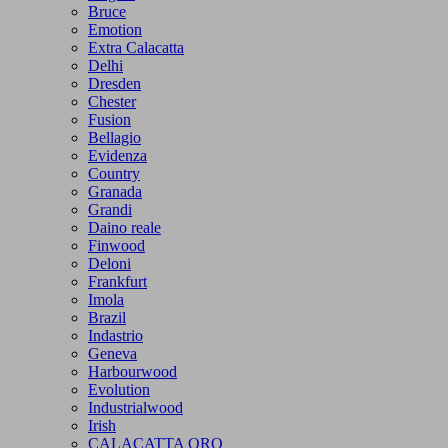
Bruce
Emotion
Extra Calacatta
Delhi
Dresden
Chester
Fusion
Bellagio
Evidenza
Country
Granada
Grandi
Daino reale
Finwood
Deloni
Frankfurt
Imola
Brazil
Indastrio
Geneva
Harbourwood
Evolution
Industrialwood
Irish
CALACATTA ORO