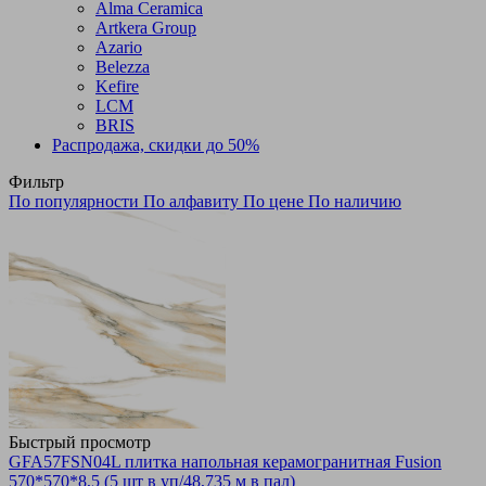
Alma Ceramica
Artkera Group
Azario
Belezza
Kefire
LCM
BRIS
Распродажа, скидки до 50%
Фильтр
По популярности
По алфавиту
По цене
По наличию
Быстрый просмотр
GFA57FSN04L плитка напольная керамогранитная Fusion
570*570*8,5 (5 шт в уп/48,735 м в пал)