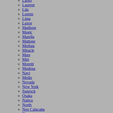
Largo
Laurent
Lila
Lorens
Lima
Luxor
Madison
Magic
Marella
Mattone
Merbau
Miracle
Mars
Mirt
Moretti
Modena
Navi
Medis
Nevada
New York
Sunrock
Osaka
Nativa
North
Neo Calacatta