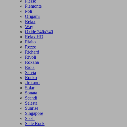
Plesso
Piemonte
Poli
Origami
Relax
Way
Oxide 246x740
Relax HD
Rialto
Rezzo
Richard
Rivoli
Roxana
Riola
Salvia
Rocko
Ликаон
Solar
Sonata
Scandi
Selesta
Sunrise
Singapore
Slash
Slate Rock