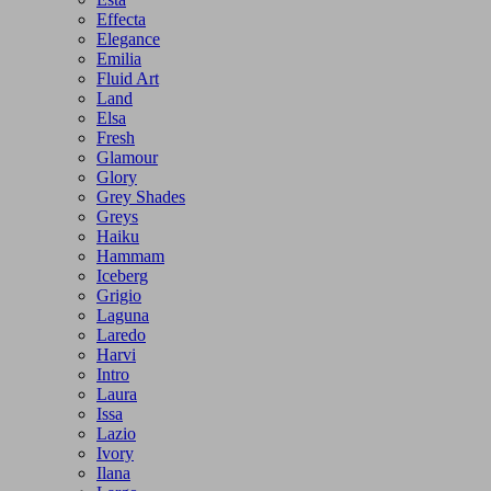
Effecta
Elegance
Emilia
Fluid Art
Land
Elsa
Fresh
Glamour
Glory
Grey Shades
Greys
Haiku
Hammam
Iceberg
Grigio
Laguna
Laredo
Harvi
Intro
Laura
Issa
Lazio
Ivory
Ilana