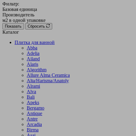
Фильтр:
Базовая единица
Производитель
м2 в одной упаковке
Показать
Сбросить
Каталог
Плитка для ванной
Abba
Adelia
Ailand
Alaris
Algorithm
Allure Alma Ceramica
Alta/Harisma/Anatoly
Alrami
Alva
Bali
Apeks
Bergamo
Antique
Antre
Arcadia
Birma
Asai