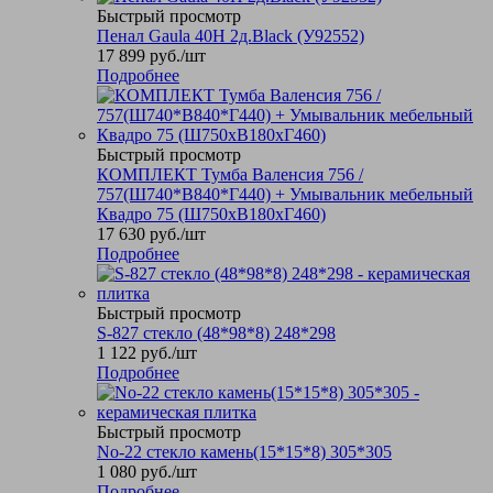
Быстрый просмотр
Пенал Gaula 40Н 2д.Black (У92552)
17 899
руб.
/шт
Подробнее
Быстрый просмотр
КОМПЛЕКТ Тумба Валенсия 756 /
757(Ш740*В840*Г440) + Умывальник мебельный
Квадро 75 (Ш750хВ180хГ460)
17 630
руб.
/шт
Подробнее
Быстрый просмотр
S-827 стекло (48*98*8) 248*298
1 122
руб.
/шт
Подробнее
Быстрый просмотр
No-22 стекло камень(15*15*8) 305*305
1 080
руб.
/шт
Подробнее