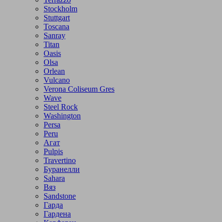
Stockholm
Stuttgart
Toscana
Sanray
Titan
Oasis
Olsa
Orlean
Vulcano
Verona Coliseum Gres
Wave
Steel Rock
Washington
Persa
Peru
Агат
Pulpis
Travertino
Буранелли
Sahara
Вяз
Sandstone
Гарда
Гардена