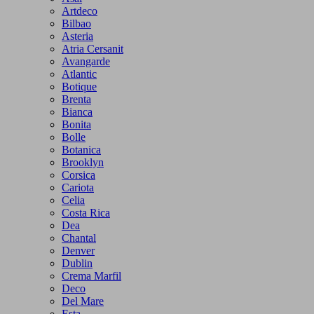
Artdeco
Bilbao
Asteria
Atria Cersanit
Avangarde
Atlantic
Botique
Brenta
Bianca
Bonita
Bolle
Botanica
Brooklyn
Corsica
Cariota
Celia
Costa Rica
Dea
Chantal
Denver
Dublin
Crema Marfil
Deco
Del Mare
Esta