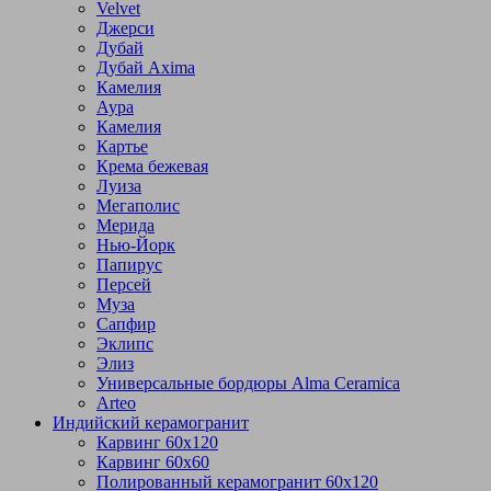
Velvet
Джерси
Дубай
Дубай Axima
Камелия
Аура
Камелия
Картье
Крема бежевая
Луиза
Мегаполис
Мерида
Нью-Йорк
Папирус
Персей
Муза
Сапфир
Эклипс
Элиз
Универсальные бордюры Alma Ceramica
Arteo
Индийский керамогранит
Карвинг 60х120
Карвинг 60х60
Полированный керамогранит 60х120