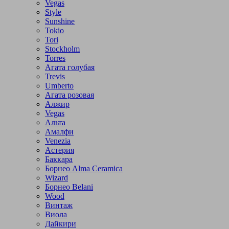
Vegas
Style
Sunshine
Tokio
Tori
Stockholm
Torres
Агата голубая
Trevis
Umberto
Агата розовая
Алжир
Vegas
Альта
Амалфи
Venezia
Астерия
Баккара
Борнео Alma Ceramica
Wizard
Борнео Belani
Wood
Винтаж
Виола
Дайкири