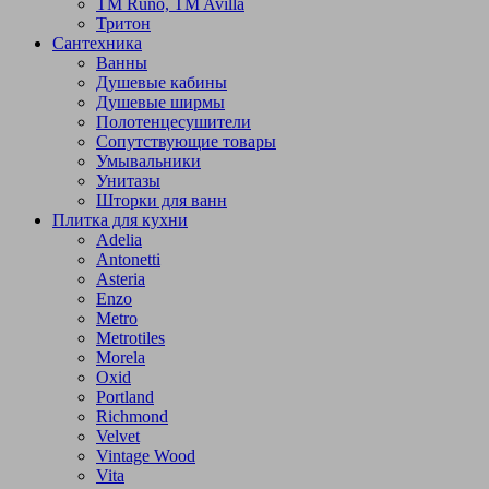
TM Runo, TM Avilla
Тритон
Сантехника
Ванны
Душевые кабины
Душевые ширмы
Полотенцесушители
Сопутствующие товары
Умывальники
Унитазы
Шторки для ванн
Плитка для кухни
Adelia
Antonetti
Asteria
Enzo
Metro
Metrotiles
Morela
Oxid
Portland
Richmond
Velvet
Vintage Wood
Vita