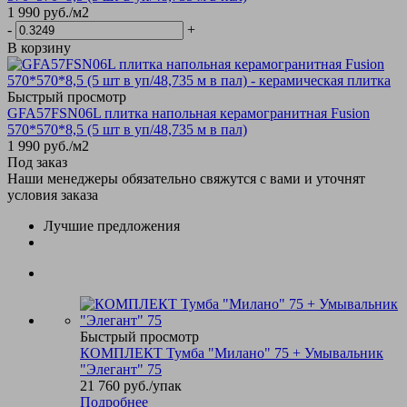
1 990
руб.
/м2
-
+
В корзину
Быстрый просмотр
GFA57FSN06L плитка напольная керамогранитная Fusion
570*570*8,5 (5 шт в уп/48,735 м в пал)
1 990
руб.
/м2
Под заказ
Наши менеджеры обязательно свяжутся с вами и уточнят
условия заказа
Лучшие предложения
Быстрый просмотр
КОМПЛЕКТ Тумба "Милано" 75 + Умывальник
"Элегант" 75
21 760
руб.
/упак
Подробнее