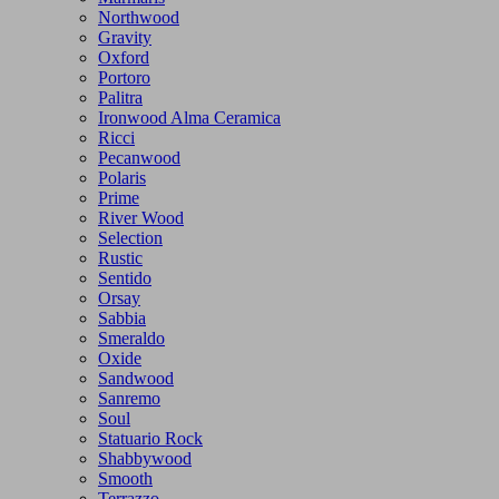
Northwood
Gravity
Oxford
Portoro
Palitra
Ironwood Alma Ceramica
Ricci
Pecanwood
Polaris
Prime
River Wood
Selection
Rustic
Sentido
Orsay
Sabbia
Smeraldo
Oxide
Sandwood
Sanremo
Soul
Statuario Rock
Shabbywood
Smooth
Terrazzo