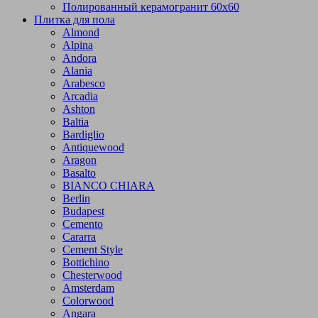
Полированный керамогранит 60х60
Плитка для пола
Almond
Alpina
Andora
Alania
Arabesco
Arcadia
Ashton
Baltia
Bardiglio
Antiquewood
Aragon
Basalto
BIANCO CHIARA
Berlin
Budapest
Cemento
Cararra
Cement Style
Bottichino
Chesterwood
Amsterdam
Colorwood
Angara