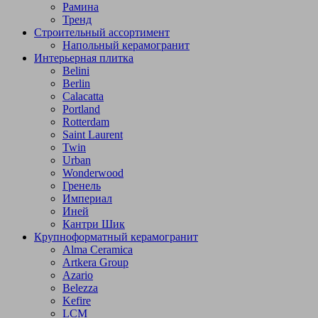
Рамина
Тренд
Строительный ассортимент
Напольный керамогранит
Интерьерная плитка
Belini
Berlin
Calacatta
Portland
Rotterdam
Saint Laurent
Twin
Urban
Wonderwood
Гренель
Империал
Иней
Кантри Шик
Крупноформатный керамогранит
Alma Ceramica
Artkera Group
Azario
Belezza
Kefire
LCM