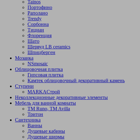
Tainos
Портофино
Раполано
Trendy
Сорбонна
Тициан
Флоренция
Шато
Шервуд LB ceramics
Шпицберген
Мозаика
NSmosaic
Облицовочная плитка
Гипсовая плитка
Камтек облицовочный декоративный камень
Ступени
МARKAСтрой
Неколлекционные декоративные элементы
Мебель для ванной комнаты
TM Runo, TM Avilla
Тритон
Сантехника
Ванны
Душевые кабины
Душевые ширмы