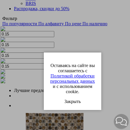
BRIS
Распродажа, скидки до 50%
Фильтр
По популярности
По алфавиту
По цене
По наличию
Оставаясь на сайте вы
соглашаетесь с
Политикой обработки
персональных данных
и с использованием
Лучшие предложения
cookie.
Закрыть