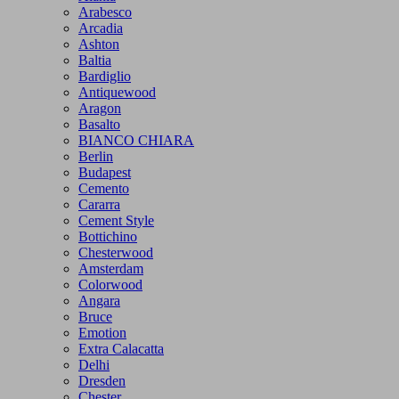
Arabesco
Arcadia
Ashton
Baltia
Bardiglio
Antiquewood
Aragon
Basalto
BIANCO CHIARA
Berlin
Budapest
Cemento
Cararra
Cement Style
Bottichino
Chesterwood
Amsterdam
Colorwood
Angara
Bruce
Emotion
Extra Calacatta
Delhi
Dresden
Chester