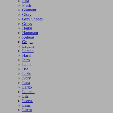
Elsa
Fresh
Glamour
Glory
Grey Shades
Greys
Haiku
Hammam
Iceberg
Grigio
Laguna
Laredo
Harvi
Intro
Laura
Issa
Lazio
Ivory
Ilana
Largo
Laurent
Lila
Lorens
Lima
Luxor