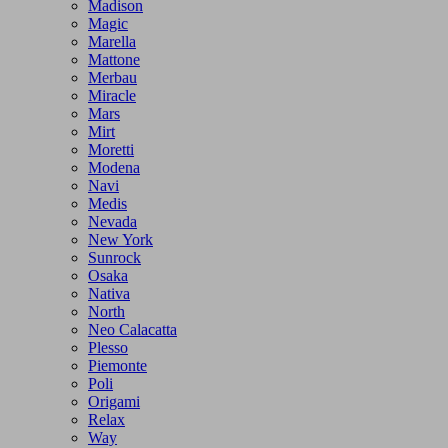
Madison
Magic
Marella
Mattone
Merbau
Miracle
Mars
Mirt
Moretti
Modena
Navi
Medis
Nevada
New York
Sunrock
Osaka
Nativa
North
Neo Calacatta
Plesso
Piemonte
Poli
Origami
Relax
Way