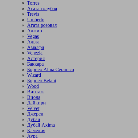
Torres
Агата голубая
Trevis
Umberto
Агата розовая
Алжир
Vegas
Альта
Амалфи
Venezia
Астерия
Баккара
Борнео Alma Ceramica
Wizard
Борнео Belani
Wood
Винтаж
Виола
Дайкири
Velvet
Джерси
Дубай
Дубай Axima
Камелия
Аура