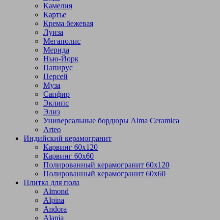
Камелия
Картье
Крема бежевая
Луиза
Мегаполис
Мерида
Нью-Йорк
Папирус
Персей
Муза
Сапфир
Эклипс
Элиз
Универсальные бордюры Alma Ceramica
Arteo
Индийский керамогранит
Карвинг 60х120
Карвинг 60х60
Полированный керамогранит 60х120
Полированный керамогранит 60х60
Плитка для пола
Almond
Alpina
Andora
Alania