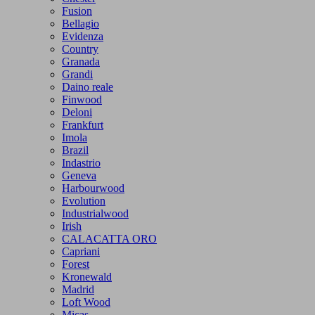
Fusion
Bellagio
Evidenza
Country
Granada
Grandi
Daino reale
Finwood
Deloni
Frankfurt
Imola
Brazil
Indastrio
Geneva
Harbourwood
Evolution
Industrialwood
Irish
CALACATTA ORO
Capriani
Forest
Kronewald
Madrid
Loft Wood
Micas