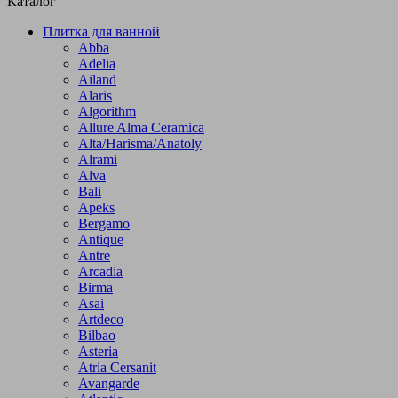
Каталог
Плитка для ванной
Abba
Adelia
Ailand
Alaris
Algorithm
Allure Alma Ceramica
Alta/Harisma/Anatoly
Alrami
Alva
Bali
Apeks
Bergamo
Antique
Antre
Arcadia
Birma
Asai
Artdeco
Bilbao
Asteria
Atria Cersanit
Avangarde