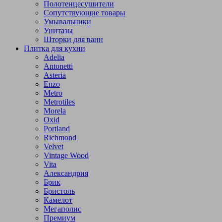
Полотенцесушители
Сопутствующие товары
Умывальники
Унитазы
Шторки для ванн
Плитка для кухни
Adelia
Antonetti
Asteria
Enzo
Metro
Metrotiles
Morela
Oxid
Portland
Richmond
Velvet
Vintage Wood
Vita
Александрия
Брик
Бристоль
Камелот
Мегаполис
Премиум