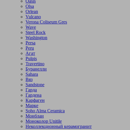
Oasis
Olsa
Orlean
Vulcano
Verona Coliseum Gres
Wave
Steel Rock
Washington
Persa
Peru
Агат
Pulpis
Travertino
Буранелли
Sahara
Вяз
Sandstone
Гарда
Гардена
Карфаген
Марке
Soho Alma Ceramica
Монблан
Моноколор Unitile
Неколлекционный керамогранит