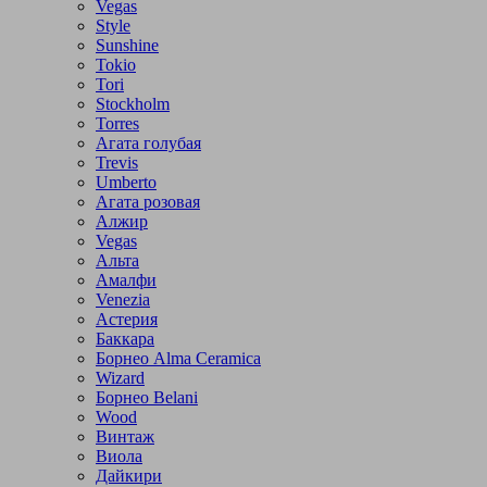
Vegas
Style
Sunshine
Tokio
Tori
Stockholm
Torres
Агата голубая
Trevis
Umberto
Агата розовая
Алжир
Vegas
Альта
Амалфи
Venezia
Астерия
Баккара
Борнео Alma Ceramica
Wizard
Борнео Belani
Wood
Винтаж
Виола
Дайкири