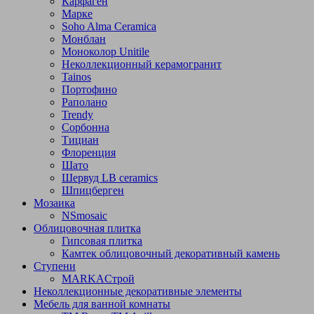
Карфаген
Марке
Soho Alma Ceramica
Монблан
Моноколор Unitile
Неколлекционный керамогранит
Tainos
Портофино
Раполано
Trendy
Сорбонна
Тициан
Флоренция
Шато
Шервуд LB ceramics
Шпицберген
Мозаика
NSmosaic
Облицовочная плитка
Гипсовая плитка
Камтек облицовочный декоративный камень
Ступени
МARKAСтрой
Неколлекционные декоративные элементы
Мебель для ванной комнаты