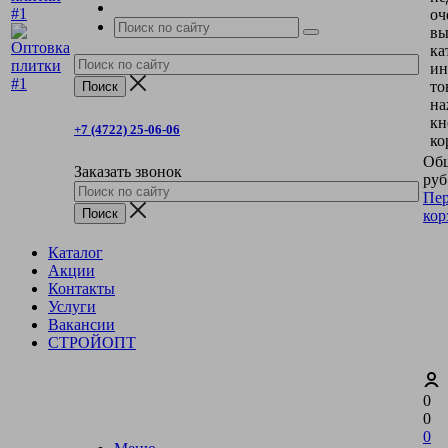
оч
вы
ка
ин
то
на
кн
+7 (4722) 25-06-06
ко
Общ
Заказать звонок
руб
Пер
кор
Каталог
Акции
Контакты
Услуги
Вакансии
СТРОЙОПТ
0
0
0