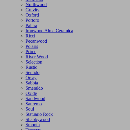
Northwood
Gravity
Oxford
Portoro
Palitra
Ironwood Alma Ceramica
Ricci
Pecanwood
Polaris
Prime
River Wood
Selection
Rustic
Sentido
Orsay
Sabbia
Smeraldo
Oxide
Sandwood
Sanremo
Soul
Statuario Rock
Shabbywood
Smooth
Terrazzo