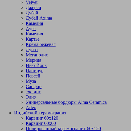
Velvet
Джерси
Дубай
Дубай Axima
Камелия
Аура
Камелия
Картье
Крема бежевая
Луиза
Мегаполис
Мерида
Нью-Йорк
Папирус
Персей
Муза
Сапфир
Эклипс
Элиз
Универсальные бордюры Alma Ceramica
Arteo
Индийский керамогранит
Карвинг 60х120
Карвинг 60х60
Полированный керамогранит 60х120