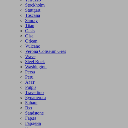
Stockholm
Stuttgart
Toscana
Sanray
Titan
Oasis
Olsa
Orlean
Vulcano
Verona Coliseum Gres
Wave
Steel Rock
Washington
Persa
Peru
Агат
Pulpis
Travertino
Буранелли
Sahara
Вяз
Sandstone
Гарда
Гардена