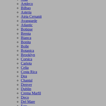
Artdeco
Bilbao
Asteria
Atria Cersanit
Avangarde
Atlantic
Botique
Brenta
Bianca
Bonita
Bolle
Botanica
Brooklyn
Corsica
Cariota
Celia
Costa Rica
Dea
Chantal
Denver
Dublin
Crema Marfil
Deco
Del Mare
Esta