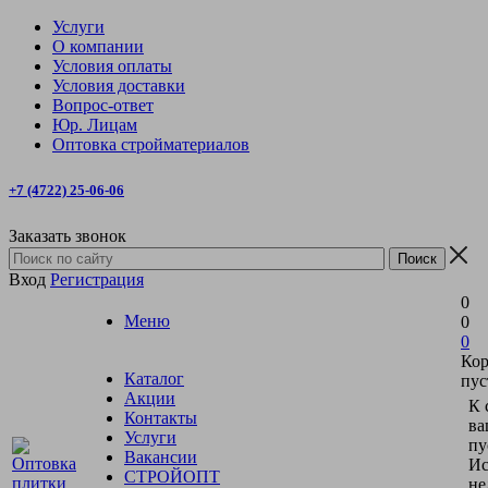
Услуги
О компании
Условия оплаты
Условия доставки
Вопрос-ответ
Юр. Лицам
Оптовка стройматериалов
+7 (4722) 25-06-06
Заказать звонок
Вход
Регистрация
0
Меню
0
0
Кор
Каталог
пус
Акции
К 
Контакты
ва
Услуги
пу
Вакансии
Ис
СТРОЙОПТ
не