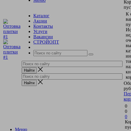
Меню
Кор
пус
К 
Каталог
ва
Акции
пу
Контакты
Ис
Услуги
не
Вакансии
оч
СТРОЙОПТ
вы
ка
ин
то
на
кн
ко
Общ
руб
Пер
кор
0
0
0
Ко
пу
Меню