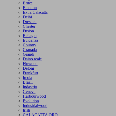
Bruce
Emotion
Extra Calacatta
Delhi
Dresden
Chester
Fusion
Bellagio
Evidenza
Country
Granada
Grandi
Daino reale
Finwood
Deloni
Frankfurt
Imola
Brazil
Indastrio
Geneva
Harbourwood
Evolution
Industrialwood
Irish
CALACATTA ORO