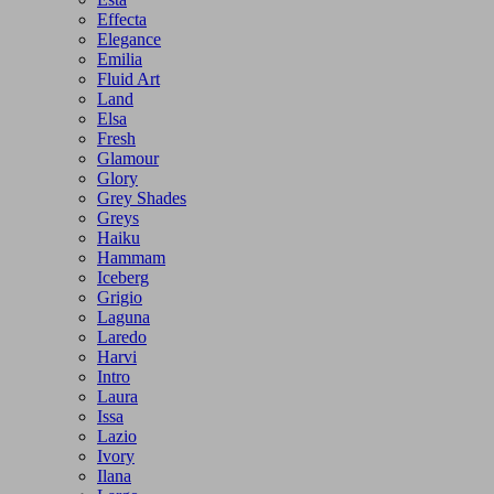
Effecta
Elegance
Emilia
Fluid Art
Land
Elsa
Fresh
Glamour
Glory
Grey Shades
Greys
Haiku
Hammam
Iceberg
Grigio
Laguna
Laredo
Harvi
Intro
Laura
Issa
Lazio
Ivory
Ilana