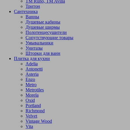
TM Runo, TM Avilla
Тритон
Сантехника
Ванны
Душевые кабины
Душевые ширмы
Полотенцесушители
Сопутствующие товары
Умывальники
Унитазы
Шторки для ванн
Плитка для кухни
Adelia
Antonetti
Asteria
Enzo
Metro
Metrotiles
Morela
Oxid
Portland
Richmond
Velvet
Vintage Wood
Vita