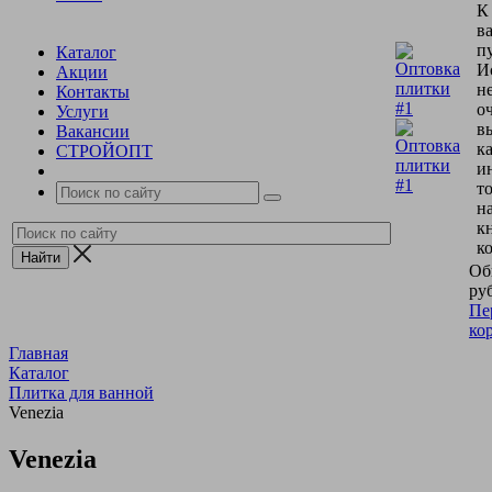
К
в
пу
Каталог
И
Акции
н
Контакты
о
Услуги
в
Вакансии
к
СТРОЙОПТ
и
т
н
к
к
Об
руб
Пе
ко
Главная
Каталог
Плитка для ванной
Venezia
Venezia