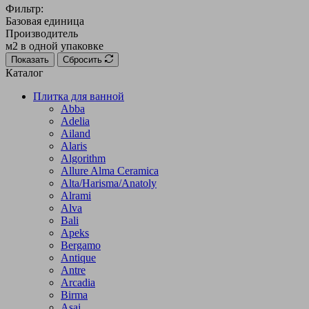
Фильтр:
Базовая единица
Производитель
м2 в одной упаковке
Показать
Сбросить
Каталог
Плитка для ванной
Abba
Adelia
Ailand
Alaris
Algorithm
Allure Alma Ceramica
Alta/Harisma/Anatoly
Alrami
Alva
Bali
Apeks
Bergamo
Antique
Antre
Arcadia
Birma
Asai