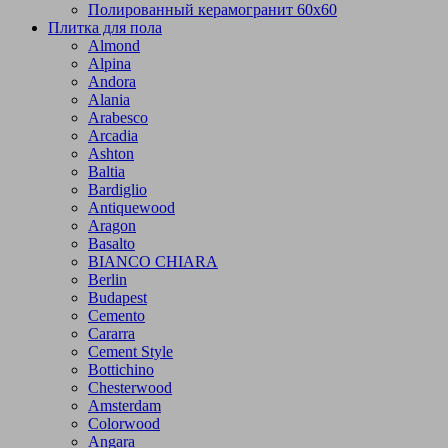
Полированный керамогранит 60х60
Плитка для пола
Almond
Alpina
Andora
Alania
Arabesco
Arcadia
Ashton
Baltia
Bardiglio
Antiquewood
Aragon
Basalto
BIANCO CHIARA
Berlin
Budapest
Cemento
Cararra
Cement Style
Bottichino
Chesterwood
Amsterdam
Colorwood
Angara