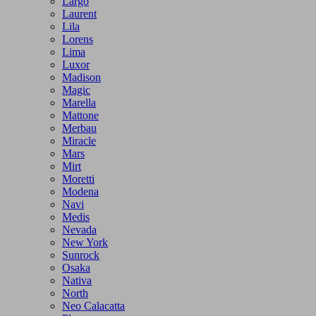
Largo
Laurent
Lila
Lorens
Lima
Luxor
Madison
Magic
Marella
Mattone
Merbau
Miracle
Mars
Mirt
Moretti
Modena
Navi
Medis
Nevada
New York
Sunrock
Osaka
Nativa
North
Neo Calacatta