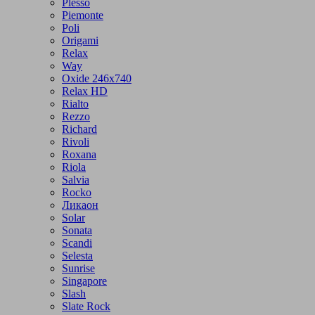
Plesso
Piemonte
Poli
Origami
Relax
Way
Oxide 246x740
Relax HD
Rialto
Rezzo
Richard
Rivoli
Roxana
Riola
Salvia
Rocko
Ликаон
Solar
Sonata
Scandi
Selesta
Sunrise
Singapore
Slash
Slate Rock