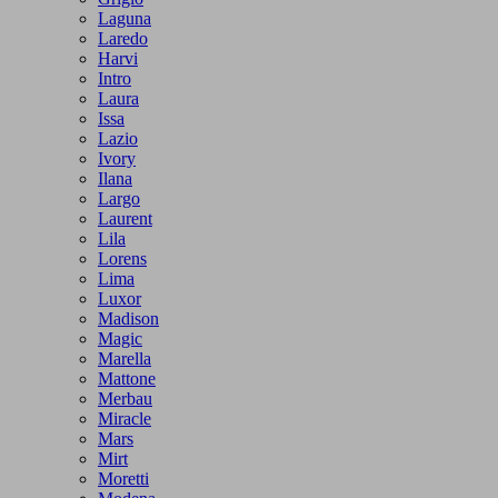
Laguna
Laredo
Harvi
Intro
Laura
Issa
Lazio
Ivory
Ilana
Largo
Laurent
Lila
Lorens
Lima
Luxor
Madison
Magic
Marella
Mattone
Merbau
Miracle
Mars
Mirt
Moretti