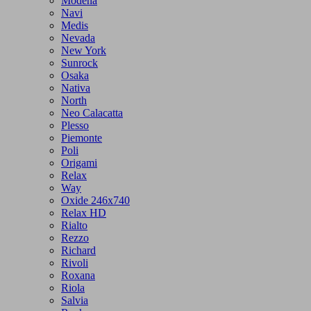
Modena
Navi
Medis
Nevada
New York
Sunrock
Osaka
Nativa
North
Neo Calacatta
Plesso
Piemonte
Poli
Origami
Relax
Way
Oxide 246x740
Relax HD
Rialto
Rezzo
Richard
Rivoli
Roxana
Riola
Salvia