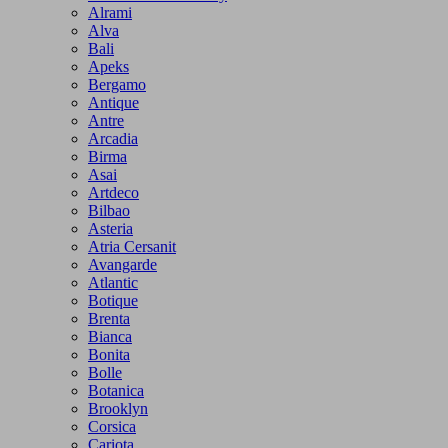
Alrami
Alva
Bali
Apeks
Bergamo
Antique
Antre
Arcadia
Birma
Asai
Artdeco
Bilbao
Asteria
Atria Cersanit
Avangarde
Atlantic
Botique
Brenta
Bianca
Bonita
Bolle
Botanica
Brooklyn
Corsica
Cariota